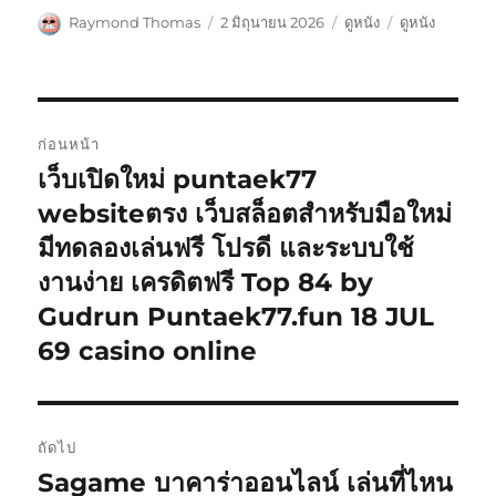
ผู้
เขียน
หมวด
ป้าย
Raymond Thomas
2 มิถุนายน 2026
ดูหนัง
ดูหนัง
เขียน
เมื่อ
หมู่
กำกับ
แนะแนว
ก่อนหน้า
เรื่อง
เว็บเปิดใหม่ puntaek77
เรื่อง
ก่อน
websiteตรง เว็บสล็อตสำหรับมือใหม่
หน้า:
มีทดลองเล่นฟรี โปรดี และระบบใช้
งานง่าย เครดิตฟรี Top 84 by
Gudrun Puntaek77.fun 18 JUL
69 casino online
ถัดไป
Sagame บาคาร่าออนไลน์ เล่นที่ไหน
เรื่อง