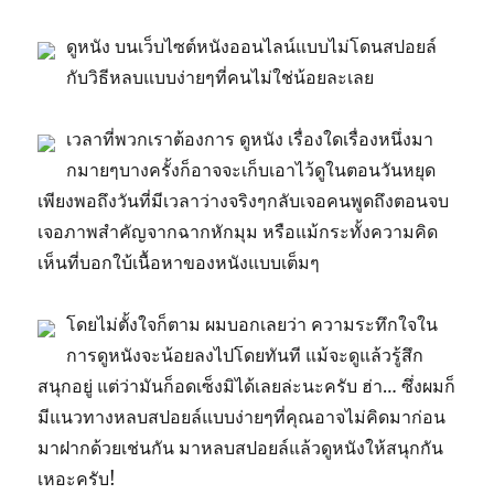
ดูหนัง บนเว็บไซต์หนังออนไลน์แบบไม่โดนสปอยล์
กับวิธีหลบแบบง่ายๆที่คนไม่ใช่น้อยละเลย
เวลาที่พวกเราต้องการ ดูหนัง เรื่องใดเรื่องหนึ่งมา
กมายๆบางครั้งก็อาจจะเก็บเอาไว้ดูในตอนวันหยุด
เพียงพอถึงวันที่มีเวลาว่างจริงๆกลับเจอคนพูดถึงตอนจบ
เจอภาพสำคัญจากฉากหักมุม หรือแม้กระทั้งความคิด
เห็นที่บอกใบ้เนื้อหาของหนังแบบเต็มๆ
โดยไม่ตั้งใจก็ตาม ผมบอกเลยว่า ความระทึกใจใน
การดูหนังจะน้อยลงไปโดยทันที แม้จะดูแล้วรู้สึก
สนุกอยู่ แต่ว่ามันก็อดเซ็งมิได้เลยล่ะนะครับ ฮ่า… ซึ่งผมก็
มีแนวทางหลบสปอยล์แบบง่ายๆที่คุณอาจไม่คิดมาก่อน
มาฝากด้วยเช่นกัน มาหลบสปอยล์แล้วดูหนังให้สนุกกัน
เหอะครับ!