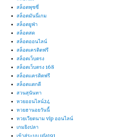
สล็อตพุซซี่
สล็อตมันนี่เกม
สล็อตยูฟ่า
สล็อตสด
สล็อตออนไลน์
สล็อตเครดิตฟรี
สล็อตเว็บตรง
สล็อตเว็บตรง 168
สล็อตเเครดิตฟรี
สล็อตแตกดี
สวนสุนันทา
หวยออนไลน์24
หวยฮานอยวันนี้
หวยเวียดนาม vip ออนไลน์
เกมยิงปลา
เข้าสู่ระบบ ufa191