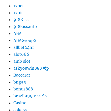
1xbet
1xbit
918Kiss
918kissauto
ABA
ABAGroup2
allbet24hr
alot666
amb slot
askyouwin888 vip
Baccarat
bng55
bonus888
brazil999 ทางเข้า
Casino
coke55