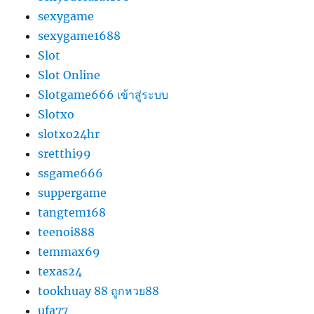
sexygame
sexygame1688
Slot
Slot Online
Slotgame666 เข้าสู่ระบบ
Slotxo
slotxo24hr
sretthi99
ssgame666
suppergame
tangtem168
teenoi888
temmax69
texas24
tookhuay 88 ถูกหวย88
ufa77