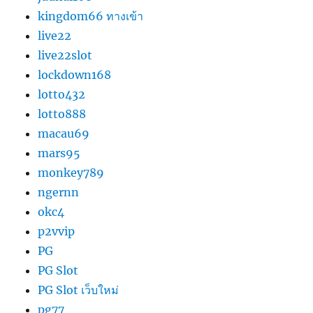
kingdom66 ทางเข้า
live22
live22slot
lockdown168
lotto432
lotto888
macau69
mars95
monkey789
ngernn
okc4
p2vvip
PG
PG Slot
PG Slot เว็บใหม่
pg77