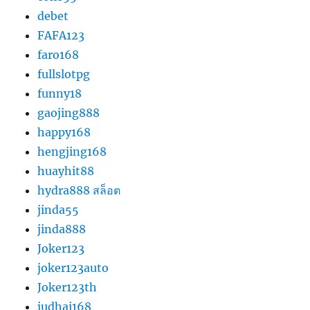
debet
FAFA123
faro168
fullslotpg
funny18
gaojing888
happy168
hengjing168
huayhit88
hydra888 สล็อต
jinda55
jinda888
Joker123
joker123auto
Joker123th
judhai168