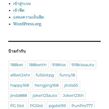
เข้าสู่ระบบ
เข้าฟีด
แสดงความเห็นฟีด
WordPress.org
ป้ายกำกับ
188bet
188betth
918Kiss
918kissauto
allbet24hr
fullslotpg
funny18
happy168
hengjing168
jinda55
jinda888
joker123auto
Joker123th
PG Slot
PGSlot
pgslot99
PunPro777