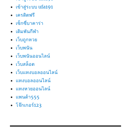
เข้าสู่ระบบ ufa191
เครดิตฟรี
เซ็กซี่บาคาร่า
เดิมพันกีฬา
เว็บถูกหวย
เว็บพนัน
เว็บพนันออนไลน์
เว็บสล็อต
เว็บแทงบอลออนไลน์
แทงบอลออนไลน์
แทงหวยออนไลน์
แพนด้า555
โจ๊กเกอร์123