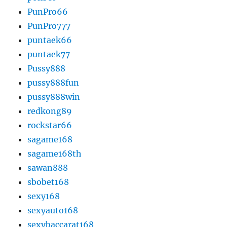
PunPro66
PunPro777
puntaek66
puntaek77
Pussy888
pussy888fun
pussy888win
redkong89
rockstar66
sagame168
sagame168th
sawan888
sbobet168
sexy168
sexyauto168
sexybaccarat168