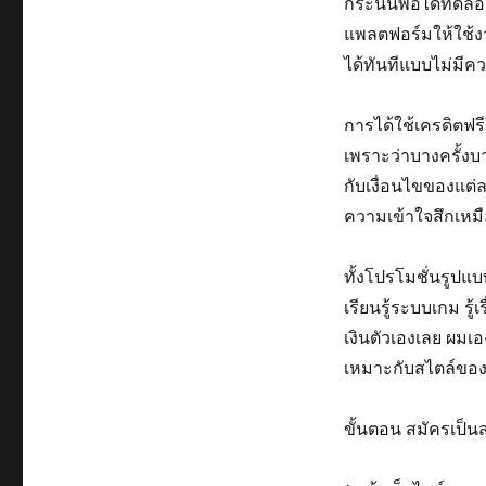
กระนั้นพอได้ทดลอ
แพลตฟอร์มให้ใช้งา
ได้ทันทีแบบไม่มีคว
การได้ใช้เครดิตฟ
เพราะว่าบางครั้งบา
กับเงื่อนไขของแต่ล
ความเข้าใจสึกเหมือ
ทั้งโปรโมชั่นรูปแ
เรียนรู้ระบบเกม รู้
เงินตัวเองเลย ผมเอ
เหมาะกับสไตล์ของ
ขั้นตอน สมัครเป็น