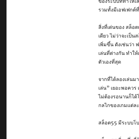
ของระบบที่ทำให้เล
รวมทั้งมีเอฟเฟกต์ท
สิ่งที่เด่นของ สล
เดียว ไม่ว่าจะเป็น
เพิ่มขึ้น ดังเช่นว
เล่นที่ต่างกัน ทำ
ตัวเองที่สุด
จากที่ได้ลองเล่น
เล่น” เยอะพอควร เ
ไม่ต้องรอนานก็ได้โ
กลไกของเกมแต่ละแบบ
สล็อต55 มีระบบโบน