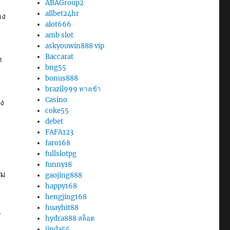
ABAGroup2
allbet24hr
อง
alot666
amb slot
askyouwin888 vip
Baccarat
ก
bng55
bonus888
brazil999 ทางเข้า
Casino
ูง
coke55
debet
FAFA123
faro168
fullslotpg
funny18
ผม
gaojing888
happy168
hengjing168
huayhit88
้
hydra888 สล็อต
jinda55