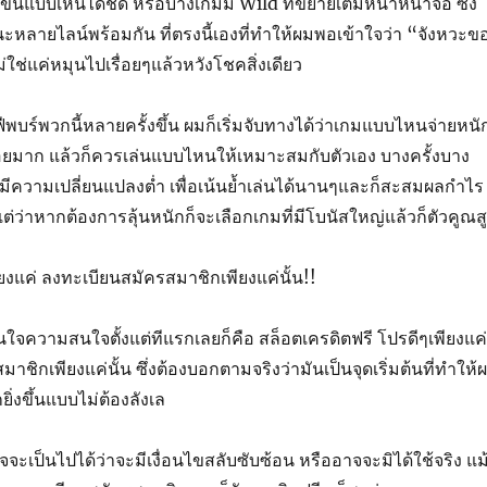
ูงขึ้นแบบเห็นได้ชัด หรือบางเกมมี Wild ที่ขยายเต็มหน้าหน้าจอ ซึ่ง
นะหลายไลน์พร้อมกัน ที่ตรงนี้เองที่ทำให้ผมพอเข้าใจว่า “จังหวะข
ใช่แค่หมุนไปเรื่อยๆแล้วหวังโชคสิ่งเดียว
พบร์พวกนี้หลายครั้งขึ้น ผมก็เริ่มจับทางได้ว่าเกมแบบไหนจ่ายหนั
ยมาก แล้วก็ควรเล่นแบบไหนให้เหมาะสมกับตัวเอง บางครั้งบาง
มีความเปลี่ยนแปลงต่ำ เพื่อเน้นย้ำเล่นได้นานๆและก็สะสมผลกำไร
ต่ว่าหากต้องการลุ้นหนักก็จะเลือกเกมที่มีโบนัสใหญ่แล้วก็ตัวคูณส
ยงแค่ ลงทะเบียนสมัครสมาชิกเพียงแค่นั้น!!
ายวนใจความสนใจตั้งแต่ทีแรกเลยก็คือ สล็อตเครดิตฟรี โปรดีๆเพียงแค่
าชิกเพียงแค่นั้น ซึ่งต้องบอกตามจริงว่ามันเป็นจุดเริ่มต้นที่ทำให้
่งขึ้นแบบไม่ต้องลังเล
จะเป็นไปได้ว่าจะมีเงื่อนไขสลับซับซ้อน หรืออาจจะมิได้ใช้จริง แม