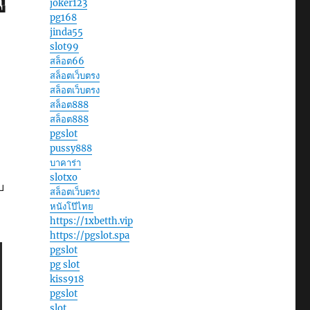
joker123
pg168
jinda55
slot99
สล็อต66
สล็อตเว็บตรง
สล็อตเว็บตรง
สล็อต888
สล็อต888
pgslot
pussy888
บาคาร่า
slotxo
บ
สล็อตเว็บตรง
หนังโป๊ไทย
https://1xbetth.vip
https://pgslot.spa
pgslot
pg slot
kiss918
pgslot
slot