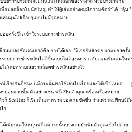
บบยาวๆบางเกมจะมีมินิเกมให้เลือกของรางวัล หรือบางเกมก็มี
ื่อปลดล็อกโบนัสใหญ่ ทำให้ผู้เล่นอย่างผมมีความคิดว่าได้ “ลุ้น”
่แค่หมุนไปเรื่อยๆแบบไม่มีจุดหมาย
บ่อยครั้งขึ้น เข้าใจระบบการชำระเงิน
รเปลี่ยนแปลงชัดเจนเลยก็คือ การได้เจอ “ฟีเจอร์หลักของเกมบ่อยครั้ง
ื่องระบบการชำระเงินได้ดีขึ้นแบบไม่ต้องเดาราวกับตอนเริ่มเล่นใหม่
ไม่เคยทราบเลยว่าสล็อตชำระเงินอย่างไร
ษณ์เรียงกันก็ชนะ แม้กระนั้นพอใช้เล่นไปเรื่อยและได้เข้าโหมด
งๆบ่อยมากขึ้น ตัวอย่างเช่น ฟรีสปิน ตัวคูณ หรือเครื่องหมาย
้วก็ Scatter ก็เริ่มเห็นภาพรวมของเกมชัดขึ้น ว่าแต่ว่าละฟีพบร์มี
งไร
ิได้เพียงแค่ให้หมุนฟรี แม้กระนั้นบางเกมยังเพิ่มตัวคูณเข้าไปด้วย