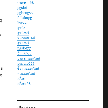
ม
บาคาร่า168
pgslot
pgheng99
fullslotpg
ที
live22
ดูหนัง
ดูหนังฟรี
ร
หนังออนไลน์
ดูหนังฟรี
pgslot77
ปั่นแตก66
บาคาร่าออนไลน์
punpro777
าย
ซื้อหวยออนไลน์
หวยออนไลน์
ใจ
สล็อต
สล็อต168