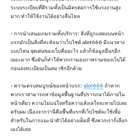
ระบบระเบียบที่ดีรวมทั้งเป็นมิตรต่อการใช้แรงงานสูง
มาก ทำให้ใช้งานได้อย่างลื่นไหล
• การนำเสนอเกมรวมทั้งบริการ: สิ่งที่ถูกแสดงบนหน้า
แรกมักเป็นสิ่งที่สะท้อนว่าเว็บไซต์ alot666 มีแนวทาง
แบบไหน จุดเด่นของเว็บคืออะไร แล้วก็ข้อมูลอื่นๆอีก
เยอะมาก ซึ่งมันก็ทำให้พวกเรามองภาพรวมของเว็บได้
ก่อนลงทะเบียนเป็นสมาชิกอีกด้วย
• ความครบสมบูรณ์ของหน้าแรก:
alot666
ถ้าหาก
พวกเราสามารถหาข้อมูลพื้นฐานที่ปรารถนาได้ภายใน
หน้าเดียว ความไม่แน่ใจหรือความลังเลใจจะหายไปเลย
ครับผม เนื่องจากว่านี่คือพื้นที่แรกที่เว็บไซต์จะใช้เพื่อ
สำหรับในการแนะนำตัวได้อย่างเต็มที่ ซึ่งพวกเราก็เลือก
เองได้เลย