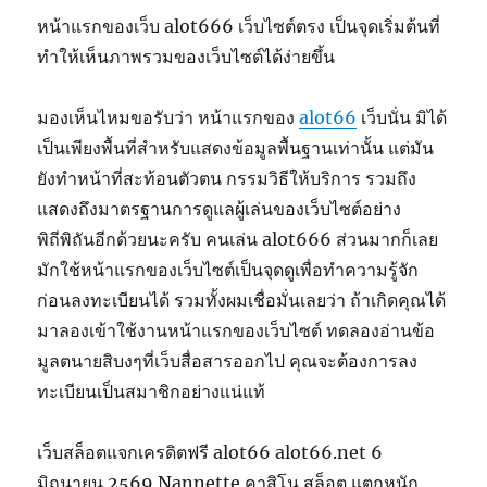
หน้าแรกของเว็บ alot666 เว็บไซต์ตรง เป็นจุดเริ่มต้นที่
ทำให้เห็นภาพรวมของเว็บไซต์ได้ง่ายขึ้น
มองเห็นไหมขอรับว่า หน้าแรกของ
alot66
เว็บนั่น มิได้
เป็นเพียงพื้นที่สำหรับแสดงข้อมูลพื้นฐานเท่านั้น แต่มัน
ยังทำหน้าที่สะท้อนตัวตน กรรมวิธีให้บริการ รวมถึง
แสดงถึงมาตรฐานการดูแลผู้เล่นของเว็บไซต์อย่าง
พิถีพิถันอีกด้วยนะครับ คนเล่น alot666 ส่วนมากก็เลย
มักใช้หน้าแรกของเว็บไซต์เป็นจุดดูเพื่อทำความรู้จัก
ก่อนลงทะเบียนได้ รวมทั้งผมเชื่อมั่นเลยว่า ถ้าเกิดคุณได้
มาลองเข้าใช้งานหน้าแรกของเว็บไซต์ ทดลองอ่านข้อ
มูลตนายสิบงๆที่เว็บสื่อสารออกไป คุณจะต้องการลง
ทะเบียนเป็นสมาชิกอย่างแน่แท้
เว็บสล็อตแจกเครดิตฟรี alot66 alot66.net 6
มิถุนายน 2569 Nannette คาสิโน สล็อต แตกหนัก