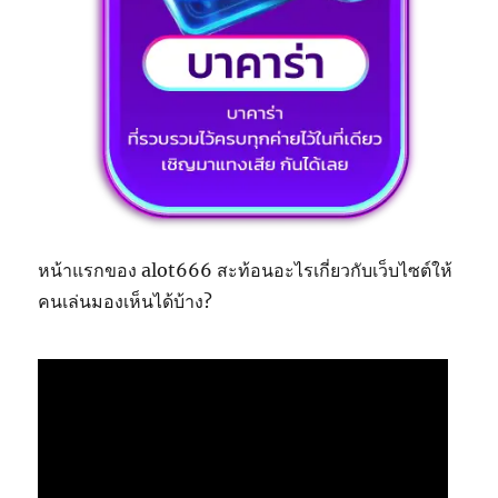
หน้าแรกของ alot666 สะท้อนอะไรเกี่ยวกับเว็บไซต์ให้
คนเล่นมองเห็นได้บ้าง?