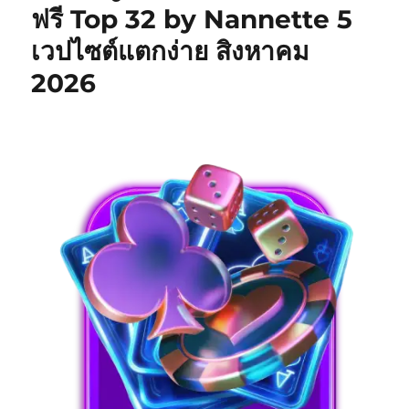
ฟรี Top 32 by Nannette 5
เวปไซต์แตกง่าย สิงหาคม
2026