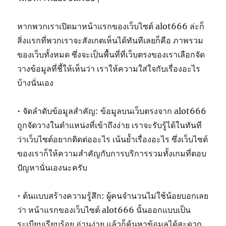
หากพวกเราเปิดมาหน้าแรกของเว็บไซต์ alot666 ล่ะก็
สิ่งแรกที่พวกเราจะสังเกตเห็นได้ทันทีเลยก็คือ ภาพรวม
ของเว็บทั้งหมด ซึ่งจะเป็นพื้นที่ที่เว็บตรงของเราเลือกจัด
วางข้อมูลที่ชี้ให้เห็นว่า เราให้ความใส่ใจกับเรื่องอะไร
บ้างนั่นเอง
• จัดลำดับข้อมูลสำคัญ: ข้อมูลบนเว็บตรงจาก alot666
ถูกจัดวางในตำแหน่งที่เข้าถึงง่าย เราจะรับรู้ได้ในทันที
ว่าเว็บไซต์อยากติดต่ออะไร เน้นย้ำเรื่องอะไร ซึ่งเว็บไซต์
ของเราก็ให้ความสำคัญกับการบริการรวมทั้งเกมที่ตอบ
ปัญหานั่นเองนะครับ
• ต้นแบบสร้างความรู้สึก: ผู้คนจำนวนไม่ใช้น้อยบอกเลย
ว่า หน้าแรกของเว็บไซต์ alot666 นั้นออกแบบเป็น
ระเบียบเรียบร้อย อ่านง่าย แล้วก็ค้นหาข้อมูลได้สะดวก