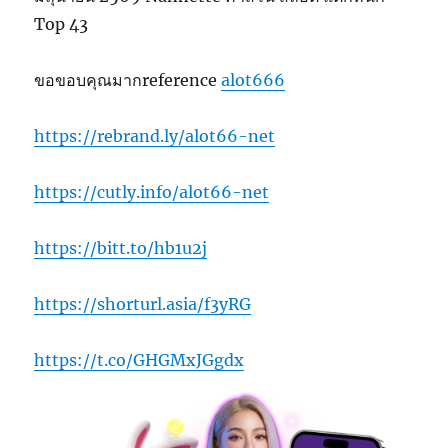
Top 43
ขอขอบคุณมากreference
alot666
https://rebrand.ly/alot66-net
https://cutly.info/alot66-net
https://bitt.to/hb1u2j
https://shorturl.asia/f3yRG
https://t.co/GHGMxJGgdx