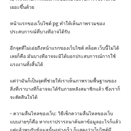
เยอะขึ้นด้วย
หน้าแรกของเว็บไซต์ pg ทำให้เห็นภาพรวมของ
ประสบการณ์ที่บางทีอาจได้รับ
อีกจุดที่ไม่เอ่ยถึงหน้าแรกของเว็บไซต์ สล็อต เว็บนี้ไม่ได้
เลยก็คือ มันบางทีอาจจะมิได้บอกประสบการณ์การใช้
แรงงานทั้งสิ้นได้
แต่ว่ามันก็เป็นจุดที่ช่วยให้เราเห็นภาพรวมพื้นฐานของ
สิ่งที่เราบางทีก็อาจจะได้รับภายหลังสมาชิกแล้ว ซึ่งเราก็
จะตัดสินใจได้
• ความลื่นไหลของเว็บ: วิธีเช็กความลื่นไหลของเว็บ
แบบง่ายๆก็คือ หากเราปรารถนาค้นหาข้อมูลอะไรก็แล้ว
แต่แล้วพบกับข้อมูลนั้นอย่างเร็ว ก็แสดงว่าเว็บไซต์มี