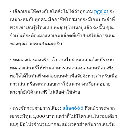
• เลือกเกมให้ตรงกับสไตล์: ไม่ใช่ว่าทุกเกม
pgslot
จะ
เหมาะสมกับทุกคน มืออาชีพโดยมากจะมีเกมประจำที่
พวกเขาเล่นรู้เรื่องแบบทะลุปรุโปร่งอยู่แล้ว ฉะนั้น คุณ
จำเป็นที่จะต้องมองหาเกมสล็อตที่เข้ากับสไตล์การเล่น
ของคุณด้วยเช่นกันนะครับ
• ทดลองก่อนลงจริง: เว็บตรงไม่ผ่านเอเย่นต์จะมีระบบ
ทดลองเล่นฟรีให้ท่านสามารถทดลองเล่นเกมที่คุณพึง
พอใจได้ในทันที ทดสอบเบทต่ำเพื่อจับจังหวะสำหรับเพื่อ
การเล่น หรือจะทดสอบการใช้แนวทางหรือกลอุบาย
ต่างๆก็ยังได้ เล่นฟรี ไม่เสียค่าใช้จ่าย
• กระจัดกระจายการเสี่ยง:
สล็อต666
ถึงแม้ว่าจะพวก
เขาจะมีทุน 1,000 บาท แต่ว่าก็ไม่มีใครเล่นในรอบเดียว
แน่ๆ มือโปรจำนวนมากจะแบ่งเวลาสำหรับการเล่นวัน