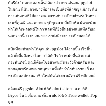
กันรึยัง? คุณจะมองเห็นได้เลยว่า การเล่นเกม pgslot
ในขณะนี้นั้น ดวงบางทีอาจจะเป็นสิ่งที่สำคัญ แม้กระนั้น
การเล่นเกมที่ใช้ดวงผสมผสานกับระเบียบสำหรับในการ
เล่นที่คุณมี แนวทางต่างๆที่คุณบากบั่นฝึกหัด มันจะช่วย
ทำให้เกิดผลลัพธ์ในการเล่นที่ดียิ่งขึ้นอย่างแน่แท้ครับผม
นอกจากนี้ ระบบเกมของเรายังมีระบบระเบียบออโต้
สปินที่จะช่วยทำให้คุณเล่น pgslot ได้ง่ายขึ้น เร็วขึ้น
แล้วก็เพิ่มจังหวะในการได้กำไรก้าวหน้าขึ้นด้วย แม้
กระนั้นดังนี้ คุณก็ต้องใช้อย่างระมัดระวังด้วยครับ และ
หากคุณพร้อมจะมาสนุกรวมทั้งทำกำไรกับเราล่ะก็ ลง
ทะเบียนสมัครสมาชิกใหม่กันได้เลย สมัครฟรี คลิกเลย!
สล็อตฟรี pgslot Alot666.alott.site 11 ต.ค. 68
Bryce ยืน 1 เรื่องเกมสล็อต alot666 True wallet Top
99