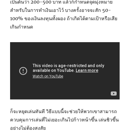
เป็นต้นว่า 200-500 บาท แล้วก็กำหนดจุดมุ่งหมาย
สำหรับในการทำเงินเอาไว้ บางครั้งอาจจะสัก 50-
100% ของเงินลงทุนทั้งผอง ถ้าเกิดได้ตามเป้าหรือเสีย
เกินกำหนด
ก็จะหยุดเล่นทันที วิธีแบบนี้จะช่วยให้พวกเขาสามารถ
ควบคุมการเล่นที่ไม่เยอะเกินไปก้าวหน้าขึ้น เล่นชิวขึ้น
อย่างไม่ต้องสงสัย