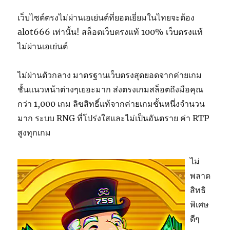
เว็บไซต์ตรงไม่ผ่านเอเย่นต์ที่ยอดเยี่ยมในไทยจะต้อง
alot666 เท่านั้น! สล็อตเว็บตรงแท้ 100% เว็บตรงแท้
ไม่ผ่านเอเย่นต์
ไม่ผ่านตัวกลาง มาตรฐานเว็บตรงสุดยอดจากค่ายเกม
ชั้นแนวหน้าต่างๆเยอะมาก ส่งตรงเกมสล็อตถึงมือคุณ
กว่า 1,000 เกม ลิขสิทธิ์แท้จากค่ายเกมชั้นหนึ่งจำนวน
มาก ระบบ RNG ที่โปร่งใสและไม่เป็นอันตราย ค่า RTP
สูงทุกเกม
ไม่
พลาด
สิทธิ
พิเศษ
ดีๆ