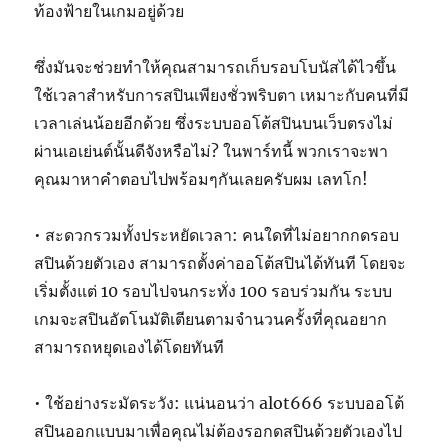
ท้องฟ้ายในเกมอยู่ด้วย
ซึ่งมันจะช่วยทำให้คุณสามารถเก็บรอบโบนัสได้ไวขึ้น
ใช้เวลาสำหรับการสปินเพียงชั่วพริบตา เหมาะกับคนที่มี
เวลาเล่นน้อยอีกด้วย ซึ่งระบบออโต้สปินบนเว็บตรงไม่
ผ่านเอเย่นต์นั้นดีจังหรือไม่? ในพาร์ทนี้ พวกเราจะพา
คุณมาหาคำตอบไปพร้อมๆกันเลยครับผม เลทโก!
• สะดวกรวมทั้งประหยัดเวลา: คนใดที่ไม่อยากกดรอบ
สปินด้วยตัวเอง สามารถตั้งค่าออโต้สปินได้ทันที โดยจะ
เริ่มตั้งแต่ 10 รอบไปจนกระทั่ง 100 รอบร่วมกัน ระบบ
เกมจะสปินอัตโนมัติเตียนตามจำนวนครั้งที่คุณอยาก
สามารถหยุดเองได้โดยทันที
• ใช้อย่างระมัดระวัง: แน่นอนว่า alot666 ระบบออโต้
สปินออกแบบมาเพื่อคุณไม่ต้องรอกดสปินด้วยตัวเองไป