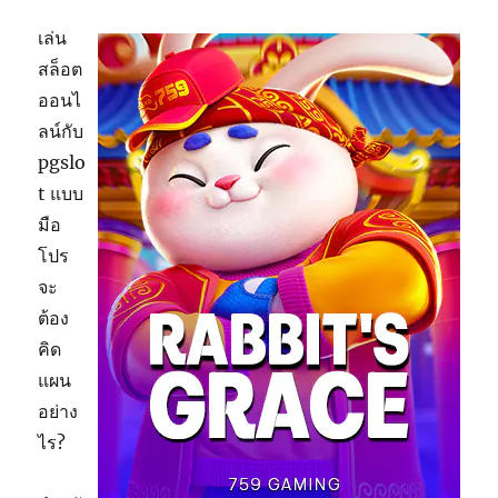
เล่น
สล็อต
ออนไ
ลน์กับ
pgslo
t แบบ
มือ
โปร
จะ
ต้อง
คิด
แผน
อย่าง
ไร?