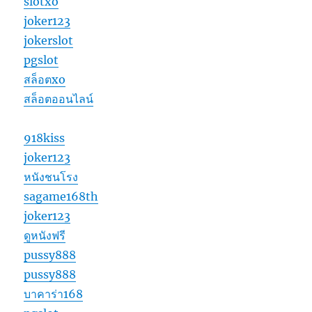
slotxo
joker123
jokerslot
pgslot
สล็อตxo
สล็อตออนไลน์
918kiss
joker123
หนังชนโรง
sagame168th
joker123
ดูหนังฟรี
pussy888
pussy888
บาคาร่า168