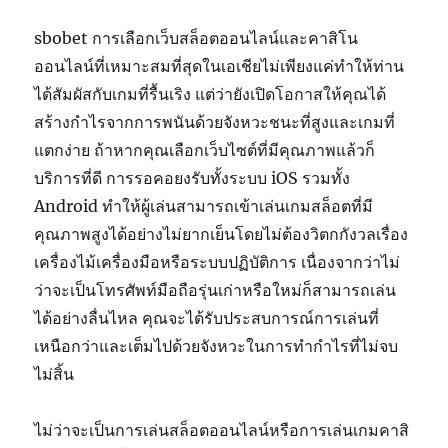
sbobet การเลือกเว็บสล็อตออนไลน์และคาสิโน
ออนไลน์ที่เหมาะสมที่สุดในเอเชียไม่เพียงแค่ทำให้ท่าน
ได้สัมผัสกับเกมที่รื้นเริง แต่ว่ายังเปิดโอกาสให้คุณได้
สร้างกำไรจากการพนันด้วยจังหวะชนะที่สูงและเกมที่
แตกง่าย ถ้าหากคุณเลือกเว็บไซต์ที่มีคุณภาพแล้วก็
บริการที่ดี การรอคอยงรับทั้งระบบ iOS รวมทั้ง
Android ทำให้ผู้เล่นสามารถเข้าเล่นเกมสล็อตที่มี
คุณภาพสูงได้อย่างไม่ยากเย็นโดยไม่ต้องวิตกกังวลเรื่อง
เครื่องไม้เครื่องมือหรือระบบปฏิบัติการ เนื่องจากว่าไม่
ว่าจะเป็นโทรศัพท์มือถือรุ่นเก่าหรือใหม่ก็สามารถเล่น
ได้อย่างลื่นไหล คุณจะได้รับประสบการณ์การเล่นที่
เหนือกว่าและเต็มไปด้วยจังหวะในการทำกำไรที่ไม่จบ
ไม่สิ้น
ไม่ว่าจะเป็นการเล่นสล็อตออนไลน์หรือการเล่นเกมคาสิ