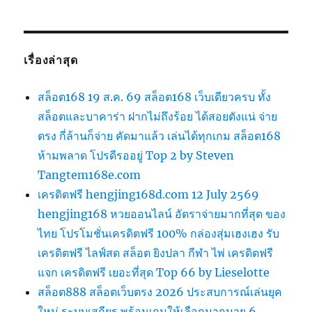
เรื่องล่าสุด
สล็อต168 19 ส.ค. 69 สล็อต168 เว็บเดียวครบ ทั้ง
สล็อตและบาคาร่า ฝากไม่ถึงร้อย ได้สอยตังแน่ จ่าย
ตรง กี่ล้านก็จ่าย คัดมาแล้ว เล่นได้ทุกเกม สล็อต168
ห้ามพลาด โปรดีรออยู่ Top 2 by Steven
Tangtem168e.com
เครดิตฟรี hengjing168d.com 12 July 2569
hengjing168 หวยออนไลน์ อัตราจ่ายมากที่สุด ของ
ไทย โปรโมชั่นเครดิตฟรี 100% กล่องสุ่มเฮงเฮง รับ
เครดิตฟรี ไลฟ์สด สล็อต ยิงปลา กีฬา ไพ่ เครดิตฟรี
แจก เครดิตฟรี เยอะที่สุด Top 66 by Lieselotte
สล็อต888 สล็อตเว็บตรง 2026 ประสบการณ์เล่นยุค
ใหม่ ระบบเสถียร พร้อมเกมให้เลือกมากมาย 6