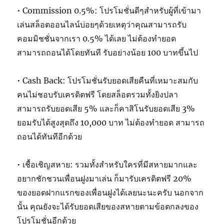
• Commission 0.5%: โปรโมชั่นดีๆสำหรับผู้ที่เข้ามา
เล่นสล็อตออนไลน์บ่อยๆด้วยเหตุว่าคุณสามารถรับ
คอมมิชชั่นจากเรา 0.5% ได้เลย ไม่ต้องทำยอด
สามารถถอนได้โดยทันที รับอย่างน้อย 100 บาทขึ้นไป
• Cash Back: โปรโมชั่นรับยอดเสียคืนที่เหมาะสมกับ
คนไม่ชอบรับเครดิตฟรี โดยสล็อตรวมทั้งยิงปลา
สามารถรับยอดเสีย 5% และก็คาสิโนรับยอดเสีย 3%
ยอมรับได้สูงสุดถึง 10,000 บาท ไม่ต้องทำยอด สามารถ
ถอนได้ทันทีอีกด้วย
• เชื้อเชิญสหาย: รวมทั้งสำหรับใครที่มีสหายมากและ
อยากชักชวนเพื่อนฝูงมาเล่น ก็มารับเครดิตฟรี 20%
ของยอดฝากแรกของเพื่อนฝูงได้เลยนะนะครับ นอกจาก
นั้น คุณยังจะได้รับยอดเสียของสหายตามข้อตกลงของ
โปรโมชั่นอีกด้วย