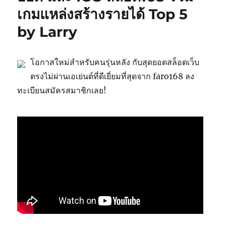
เกมแหล่งสร้างรายได้ Top 5
by Larry
โอกาสใหม่สำหรับคนรุ่นหลัง กับสุดยอดสล็อตเว็บ
ตรงไม่ผ่านเอเย่นต์ที่ดีเยี่ยมที่สุดจาก faro168 ลง
ทะเบียนสมัครสมาชิกเลย!