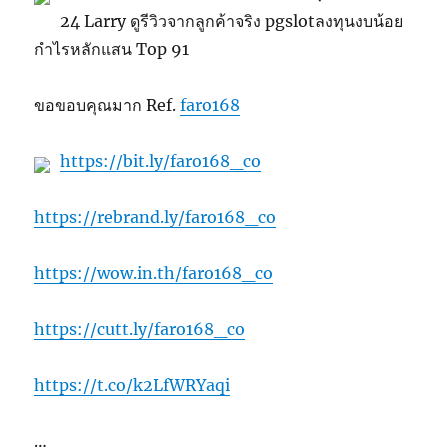
24 Larry ดูรีวิวจากลูกค้าจริง pgslotลงทุนงบน้อย
กำไรหลักแสน Top 91
ขอขอบคุณมาก Ref.
faro168
https://bit.ly/faro168_co
https://rebrand.ly/faro168_co
https://wow.in.th/faro168_co
https://cutt.ly/faro168_co
https://t.co/k2LfWRYaqi
…