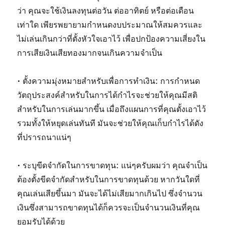
ว่า คุณจะใช้เงินลงทุนต่อวัน ต่ออาทิตย์ หรือต่อเดือน
เท่าใด เพียรพยายามกำหนดงบประมาณให้สมควรและ
ไม่เล่นเกินกว่าที่ตั้งหัวใจเอาไว้ เพื่อปกป้องความเสี่ยงใน
การเสียเงินเสียทองมากจนเกินความจำเป็น
• ตั้งความมุ่งหมายสำหรับเพื่อการทำเงิน: การกำหนด
วัตถุประสงค์สำหรับในการได้กำไรจะช่วยให้คุณมีสติ
สำหรับในการเล่นมากขึ้น เมื่อถึงแผนการที่คุณตั้งเอาไว้
รวมทั้งให้หยุดเล่นทันที มันจะช่วยให้คุณเก็บกำไรได้ดัง
ที่ปรารถนาแน่ๆ
• ระบุขีดจำกัดในการขาดทุน: แน่ๆครับผมว่า คุณจำเป็น
ต้องตั้งขีดจำกัดสำหรับในการขาดทุนด้วย หากวันใดที่
คุณเล่นเสียขึ้นมา มันจะได้ไม่เสียมากเกินไป ซึ่งจำนวน
เงินซึ่งสามารถขาดทุนได้ก็ควรจะเป็นจำนวนเงินที่คุณ
ยอมรับได้ด้วย