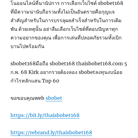
โนออนไลน์ที่นานัปการ การเลือกเว็บไซต์ sbobet168
ที่มีความน่านับถือรวมทั้งไม่เป็นอันตรายคือกุญแจ
สำคัญสำหรับในการบรรลุผลสำเร็จสำหรับในการเดิม
พัน ด้วยเหตุนั้น อย่าลืมเลือกเว็บไซต์ที่ตอบปัญหาทุก
ความอยากของคุณ เพื่อการเล่นที่ปลอดภัยรวมทั้งเบิก
บานไปพร้อมกัน
sbobet168มือถือ sbobet168 thaisbobet168.com 5
ก.พ. 68 Kirk อยากรวยต้องลอง sbobetลงทุนงบน้อย
กำไรหลักแสน Top 60
ขอขอบคุณweb
sbobet
https://bit.ly/thaisbobet168
https://rebrand.ly/thaisbobet168