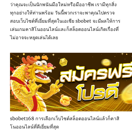
ว่าคุณจะเป็นนักพนันมือใหม่หรือมืออาชีพ เรามีทุกสิ่ง
ทุกอย่างให้ท่านพร้อม วันนี้พวกเราจะพาคุณไปตรวจ
สอบเว็บไซต์ที่เยี่ยมที่สุดในเอเชีย sbobet จะมีผลให้การ
เล่นเกมคาสิโนออนไลน์และก็สล็อตออนไลน์เกิดเรื่องที่
ไม่อาจจะหยุดเล่นได้เลย
sbobet168 การเลือกเว็บไซต์สล็อตออนไลน์แล้วก็คาสิ
โนออนไลน์ที่ดีเยี่ยมที่สุด