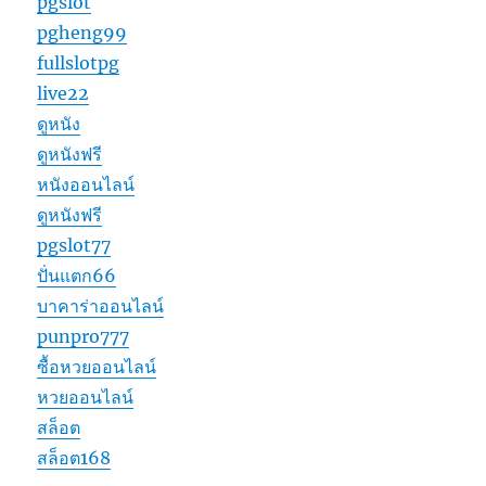
pgslot
pgheng99
fullslotpg
live22
ดูหนัง
ดูหนังฟรี
หนังออนไลน์
ดูหนังฟรี
pgslot77
ปั่นแตก66
บาคาร่าออนไลน์
punpro777
ซื้อหวยออนไลน์
หวยออนไลน์
สล็อต
สล็อต168