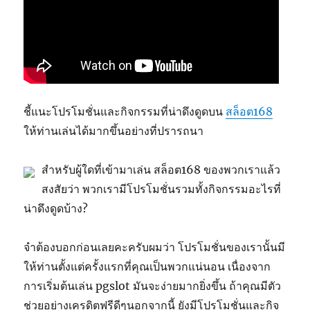
ชี้แนะโปรโมชั่นและกิจกรรมที่น่าดึงดูดบน
สล็อต168
ให้ท่านเล่นได้มากขึ้นอย่างที่ปรารถนา
สำหรับผู้ใดที่เข้ามาเล่น สล็อต168 ของพวกเราแล้ว
สงสัยว่า พวกเรามีโปรโมชั่นรวมทั้งกิจกรรมอะไรที่
น่าดึงดูดบ้าง?
จำต้องบอกก่อนเลยคะครับผมว่า โปรโมชั่นของเรานั้นมี
ให้ท่านตั้งแต่ครั้งแรกที่คุณเป็นพวกแน่นอน เนื่องจาก
การเริ่มต้นเล่น pgslot มันจะง่ายมากยิ่งขึ้น ถ้าคุณมีตัว
ช่วยอย่างเครดิตฟรีดีๆนอกจากนี้ ยังมีโปรโมชั่นและกิจ