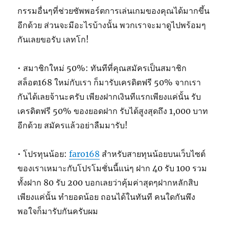
กรรมอื่นๆที่ช่วยซัพพอร์ตการเล่นเกมของคุณได้มากขึ้น
อีกด้วย ส่วนจะมีอะไรบ้างนั้น พวกเราจะมาดูไปพร้อมๆ
กันเลยขอรับ เลทโก!
• สมาชิกใหม่ 50%: ทันทีที่คุณสมัครเป็นสมาชิก
สล็อต168 ใหม่กับเรา ก็มารับเครดิตฟรี 50% จากเรา
กันได้เลยจ้านะครับ เพียงฝากเงินทีแรกเพียงแค่นั้น รับ
เครดิตฟรี 50% ของยอดฝาก รับได้สูงสุดถึง 1,000 บาท
อีกด้วย สมัครแล้วอย่าลืมมารับ!
• โปรทุนน้อย:
faro168
สำหรับสายทุนน้อยบนเว็บไซต์
ของเราเหมาะกับโปรโมชั่นนี้แน่ๆ ฝาก 40 รับ 100 รวม
ทั้งฝาก 80 รับ 200 บอกเลยว่าคุ้มค่าสุดๆฝากหลักสิบ
เพียงแค่นั้น ทำยอดน้อย ถอนได้ในทันที คนใดกันพึง
พอใจก็มารับกันครับผม