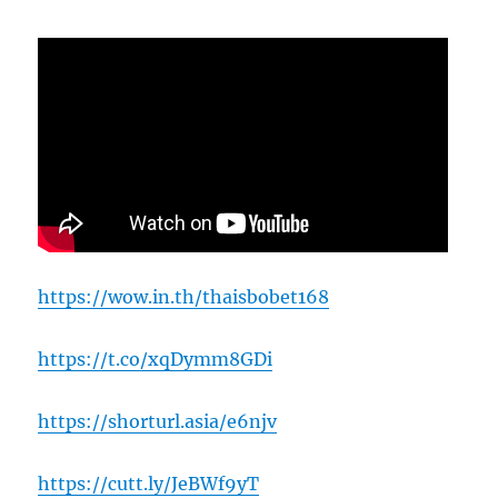
https://wow.in.th/thaisbobet168
https://t.co/xqDymm8GDi
https://shorturl.asia/e6njv
https://cutt.ly/JeBWf9yT