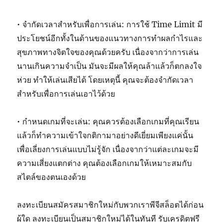
• จำกัดเวลาสำหรับเพื่อการเล่น: การใช้ Time Limit มี
ประโยชน์อีกทั้งในด้านของแนวทางการทำผลกำไรและ
สุขภาพทางจิตใจของคุณด้วยครับ เนื่องจากว่าการเล่น
นานเกินความจำเป็น มันจะมีผลให้คุณล้าแล้วก็ตกลงใจ
ห่วย ทำให้เล่นเสียได้ โดยเหตุนี้ คุณจะต้องจำกัดเวลา
สำหรับเพื่อการเล่นเอาไว้ด้วย
• กำหนดเกมที่จะเล่น: คุณควรต้องเลือกเกมที่คุณเรียน
แล้วก็ทำความเข้าใจกติกามาอย่างดีเยี่ยมเพียงแค่นั้น
เพื่อเลี่ยงการเล่นแบบไม่รู้จัก เนื่องจากว่าแต่ละเกมจะมี
ความเสี่ยงแตกต่าง คุณต้องเลือกเกมให้เหมาะสมกับ
สไตล์ของตนเองด้วย
ลงทะเบียนสมัครสมาชิกใหม่กับพวกเราพีจีสล็อตได้ก่อน
ผู้ใด ลงทะเบียนเป็นสมาชิกใหม่ได้ในทันที รับเครดิตฟรี