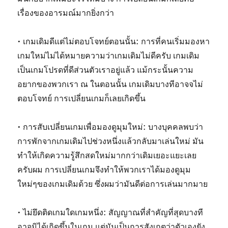
เรื่องของอารมณ์มากยิ่งกว่า
• เกมเดิมดีแต่ไม่ตอบโจทย์ตอนนั้น: การที่คนเริ่มมองหา
เกมใหม่ไม่ได้หมายความว่าเกมเดิมไม่ดีครับ เกมเดิม
เป็นเกมโปรดที่ดีส่วนตัวเราอยู่แล้ว แม้กระนั้นความ
อยากของพวกเรา ณ ในตอนนั้น เกมเดิมบางทีอาจจไม่
ตอบโจทย์ การเปลี่ยนเกมก็เลยเกิดขึ้น
• การสับเปลี่ยนเกมเพื่อมองดูมุมใหม่: บางบุคคลพบว่า
การพักจากเกมเดิมไปช่วงหนึ่งแล้วกลับมาเล่นใหม่ มัน
ทำให้เกิดความรู้สึกสดใหม่มากกว่าเดิมเยอะแยะเลย
ครับผม การเปลี่ยนเกมจึงทำให้พวกเราได้มองดูมุม
ใหม่ๆของเกมเดิมด้วย ซึ่งผมว่ามันดีต่อการเล่นมากมาย
• ไม่ยึดติดเกมใดเกมหนึ่ง: สัญญาณที่สำคัญที่สุดบางที
อาจมิได้เกิดขึ้นในเกม แต่มันเป็นการสังเกตว่าตัวเองยัง