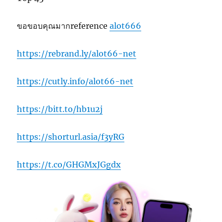
ขอขอบคุณมากreference
alot666
https://rebrand.ly/alot66-net
https://cutly.info/alot66-net
https://bitt.to/hb1u2j
https://shorturl.asia/f3yRG
https://t.co/GHGMxJGgdx