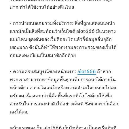
มาก ทำให้ใช้งานได้อย่างลื่นไหล
• การนำเสนอเกมรวมทั้งบริการ: สิ่งที่ถูกแสดงบนหน้า
แรกมักเป็นสิ่งที่สะท้อนว่าเว็บไซต์ alot666 มีแนวทาง
แบบไหน จุดเด่นของเว็บคืออะไร แล้วก็ข้อมูลอื่นๆอีก
เยอะมาก ซึ่งมันก็ทำให้พวกเรามองภาพรวมของเว็บได้
ก่อนลงทะเบียนเป็นสมาชิกอีกด้วย
• ความครบสมบูรณ์ของหน้าแรก:
alot666
ถ้าหาก
พวกเราสามารถหาข้อมูลพื้นฐานที่ปรารถนาได้ภายใน
หน้าเดียว ความไม่แน่ใจหรือความลังเลใจจะหายไปเลย
ครับผม เนื่องจากว่านี่คือพื้นที่แรกที่เว็บไซต์จะใช้เพื่อ
สำหรับในการแนะนำตัวได้อย่างเต็มที่ ซึ่งพวกเราก็เลือก
เองได้เลย
หน้าแรกของเว็บ alot666 เว็บไซต์ตรง เป็นจุดเริ่มต้นที่