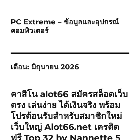
PC Extreme – ข้อมูลและอุปกรณ์
คอมพิวเตอร์
เดือน:
มิถุนายน 2026
คาสิโน alot66 สมัครสล็อตเว็บ
ตรง เล่นง่าย ได้เงินจริง พร้อม
โปรต้อนรับสำหรับสมาชิกใหม่
เว็บใหญ่ Alot66.net เครดิต
ฟรี Top 32 by Nannette 5