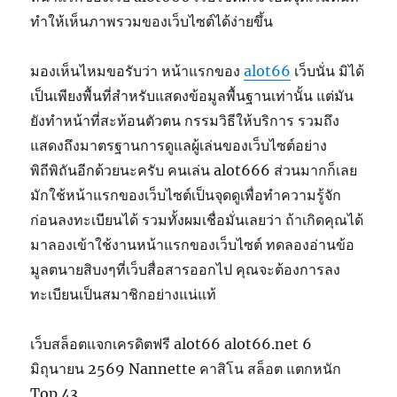
ทำให้เห็นภาพรวมของเว็บไซต์ได้ง่ายขึ้น
มองเห็นไหมขอรับว่า หน้าแรกของ
alot66
เว็บนั่น มิได้
เป็นเพียงพื้นที่สำหรับแสดงข้อมูลพื้นฐานเท่านั้น แต่มัน
ยังทำหน้าที่สะท้อนตัวตน กรรมวิธีให้บริการ รวมถึง
แสดงถึงมาตรฐานการดูแลผู้เล่นของเว็บไซต์อย่าง
พิถีพิถันอีกด้วยนะครับ คนเล่น alot666 ส่วนมากก็เลย
มักใช้หน้าแรกของเว็บไซต์เป็นจุดดูเพื่อทำความรู้จัก
ก่อนลงทะเบียนได้ รวมทั้งผมเชื่อมั่นเลยว่า ถ้าเกิดคุณได้
มาลองเข้าใช้งานหน้าแรกของเว็บไซต์ ทดลองอ่านข้อ
มูลตนายสิบงๆที่เว็บสื่อสารออกไป คุณจะต้องการลง
ทะเบียนเป็นสมาชิกอย่างแน่แท้
เว็บสล็อตแจกเครดิตฟรี alot66 alot66.net 6
มิถุนายน 2569 Nannette คาสิโน สล็อต แตกหนัก
Top 43