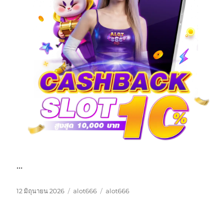
…
เขียน
หมวด
ป้าย
12 มิถุนายน 2026
alot666
alot666
เมื่อ
หมู่
กำกับ