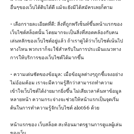
อื่นๆของเว็บได้ดิบได้ดี แม้จะยังมิได้สมัครเลยก็ตาม
• เลือกรายละเอียดที่ดี: สิ่งที่ถูกพรีเซ็นท์ขึ้นหน้าแรกของ
เว็บไซต์สล็อตนั้น โดยมากจะเป็นสิ่งที่สอดคล้องกับคน
เล่นหลักของเว็บไซต์อยู่แล้ว ถ้าเราดูได้ว่าเว็บไซต์เน้นไป
ทางไหน พวกเราก็จะใช้สำหรับในการประเมินแนวทาง
การให้บริการของเว็บไซต์ได้มากขึ้น
• ความเด่นชัดของข้อมูล: เมื่อข้อมูลต่างๆถูกชี้แจงอย่าง
ไม่อ้อมค้อม เราจะมีความรู้สึกว่าสามารถทำความ
เข้าใจเว็บไซต์ได้ง่ายมากยิ่งขึ้น ไม่เสียเวลาค้นหาข้อมูล
หลายหน้า ความกระจ่างจะช่วยให้หน้าแรกเป็นจุดเริ่ม
ต้นในการทำความรู้จักเว็บไซต์ alot66 ด้วย
หน้าแรกของ เว็บสล็อต สะท้อนมาตรฐานการดูแลผู้เล่น
ของเว็บ