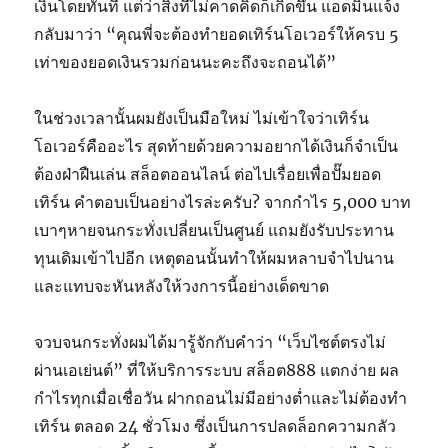
เงินโดยทันที แต่ว่าสิ่งที่ไม่คาดคิดก็เกิดขึ้น แอดมินแจ้ง
กลับมาว่า “คุณพี่จะต้องทำยอดเทิร์นโอเวอร์ให้ครบ 5
เท่าของยอดเงินรวมก่อนนะคะถึงจะถอนได้”
ในช่วงเวลานั้นผมยังเป็นมือใหม่ ไม่เข้าใจว่าเทิร์น
โอเวอร์คืออะไร สุดท้ายด้วยความอยากได้เงินก็จำเป็น
ต้องฝ่าฝืนเล่น สล็อตออนไลน์ ต่อไปเรื่อยเพื่อปั๊มยอด
เทิร์น คำตอบเป็นอย่างไรล่ะครับ? จากกำไร 5,000 บาท
เบาๆหายจนกระทั่งเปลี่ยนเป็นศูนย์ แถมยังรับประทาน
ทุนเดิมเข้าไปอีก เหตุตอนนั้นทำให้ผมหลาบจำไปนาน
และแทบจะหันหลังให้วงการนี้อย่างเด็ดขาด
จวบจนกระทั่งผมได้มารู้จักกับคำว่า “เว็บไซต์ตรงไม่
ผ่านเอเย่นต์” ที่ให้บริการระบบ สล็อต888 แตกง่าย ผล
กำไรทุกเมื่อเชื่อวัน ฝากถอนไม่มีอย่างต่ำและไม่ต้องทำ
เทิร์น ตลอด 24 ชั่วโมง ซึ่งเป็นการปลดล็อกความกลัว