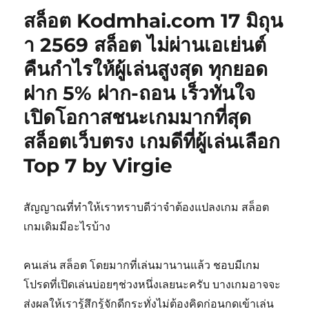
สล็อต Kodmhai.com 17 มิถุน
า 2569 สล็อต ไม่ผ่านเอเย่นต์
คืนกำไรให้ผู้เล่นสูงสุด ทุกยอด
ฝาก 5% ฝาก-ถอน เร็วทันใจ
เปิดโอกาสชนะเกมมากที่สุด
สล็อตเว็บตรง เกมดีที่ผู้เล่นเลือก
Top 7 by Virgie
สัญญาณที่ทำให้เราทราบดีว่าจำต้องแปลงเกม สล็อต
เกมเดิมมีอะไรบ้าง
คนเล่น สล็อต โดยมากที่เล่นมานานแล้ว ชอบมีเกม
โปรดที่เปิดเล่นบ่อยๆช่วงหนึ่งเลยนะครับ บางเกมอาจจะ
ส่งผลให้เรารู้สึกรู้จักดีกระทั่งไม่ต้องคิดก่อนกดเข้าเล่น