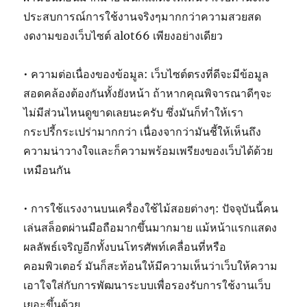
ประสบการณ์การใช้งานจริงๆมากกว่าความสวยสด
งดงามของเว็บไซต์ alot66 เพียงอย่างเดียว
• ความต่อเนื่องของข้อมูล: เว็บไซต์ตรงที่ดีจะมีข้อมูล
สอดคล้องต้องกันทั้งยังหน้า ถ้าหากคุณพิจารณาดีๆจะ
ไม่มีส่วนไหนดูขาดเลยนะครับ ซึ่งมันก็ทำให้เรา
กระปรี้กระเปร่ามากกว่า เนื่องจากว่ามันชี้ให้เห็นถึง
ความน่าวางใจและก็ความพร้อมเพรียงของเว็บได้ด้วย
เหมือนกัน
• การใช้แรงงานบนเครื่องใช้ไม้สอยต่างๆ: ปัจจุบันนี้คน
เล่นสล็อตผ่านมือถือมากขึ้นมากมาย แม้หน้าแรกแสดง
ผลลัพธ์เจริญอีกทั้งบนโทรศัพท์เคลื่อนที่หรือ
คอมพิวเตอร์ มันก็สะท้อนให้มีความเห็นว่าเว็บให้ความ
เอาใจใส่กับการพัฒนาระบบเพื่อรองรับการใช้งานเว็บ
เยอะขึ้นด้วย