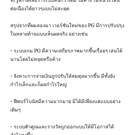
จะรู้สึกได้เลยว่าระบบลื่นกว่าเดิม ไม่ค้าง ไม่หน่วง เล่น
ต่อเนื่องได้ยาวๆแบบไม่สะดุด
สรุปจากที่ผมลองมา เวอร์ชันใหม่ของ PG มีการปรับปรุง
ในหลายด้านแบบเห็นผลจริง อย่างเช่น
• ระบบเกม PG มีความเสถียรภาพมากขึ้นเรื่อยๆ เล่นได้
นานโดยไม่หลุดหรือค้าง
• จังหวะการจ่ายเงินถูกปรับให้สมดุลมากขึ้น มีทั้งยัง
กำไรเล็กและก็ผลกำไรใหญ่
• ฟีพบร์โบนัสมีความมากมาย มิได้มีเพียงแค่แบบอย่าง
เดิมๆ
• ระบบตัวคูณและรางวัลถูกออกแบบให้มีโอกาสได้