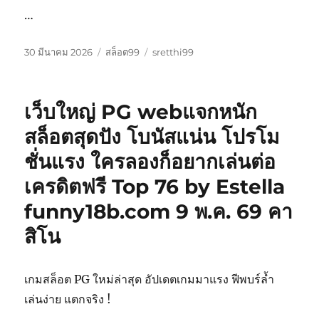
…
เขียน
หมวด
ป้าย
30 มีนาคม 2026
สล็อต99
sretthi99
เมื่อ
หมู่
กำกับ
เว็บใหญ่ PG webแจกหนัก
สล็อตสุดปัง โบนัสแน่น โปรโม
ชั่นแรง ใครลองก็อยากเล่นต่อ
เครดิตฟรี Top 76 by Estella
funny18b.com 9 พ.ค. 69 คา
สิโน
เกมสล็อต PG ใหม่ล่าสุด อัปเดตเกมมาแรง ฟีพบร์ล้ำ
เล่นง่าย แตกจริง !