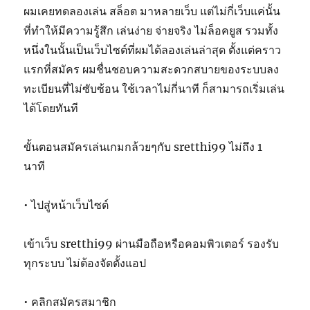
ผมเคยทดลองเล่น สล็อต มาหลายเว็บ แต่ไม่กี่เว็บแค่นั้น
ที่ทำให้มีความรู้สึก เล่นง่าย จ่ายจริง ไม่ล็อคยูส รวมทั้ง
หนึ่งในนั้นเป็นเว็บไซต์ที่ผมได้ลองเล่นล่าสุด ตั้งแต่คราว
แรกที่สมัคร ผมชื่นชอบความสะดวกสบายของระบบลง
ทะเบียนที่ไม่ซับซ้อน ใช้เวลาไม่กี่นาที ก็สามารถเริ่มเล่น
ได้โดยทันที
ขั้นตอนสมัครเล่นเกมกล้วยๆกับ sretthi99 ไม่ถึง 1
นาที
• ไปสู่หน้าเว็บไซต์
เข้าเว็บ sretthi99 ผ่านมือถือหรือคอมพิวเตอร์ รองรับ
ทุกระบบ ไม่ต้องจัดตั้งแอป
• คลิกสมัครสมาชิก