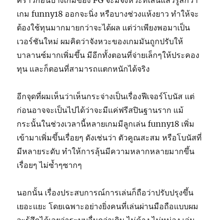
คราวก่อนบางเกมของ PG จะมีจังหวะที่เล่นแล้วรู้สึกว่า
เกม funny18 ออกจะนิ่ง หรือบางช่วงแห้งยาว ทำให้จะ
ต้องใช้ทุนมากมายกว่าจะได้ผล แต่ว่าเพียงพอมาเป็น
เวอร์ชันใหม่ ผมคิดว่าจังหวะของเกมมันถูกปรับให้
บาลานซ์มากเพิ่มขึ้น มีอีกทั้งตอนที่จ่ายเล็กๆให้ประคอง
ทุน และก็ตอนที่สามารถแตกหนักได้จริง
อีกจุดที่ผมเห็นว่าเห็นกระจ่างเป็นเรื่องฟีเจอร์โบนัส แต่
ก่อนอาจจะเป็นไปได้ว่าจะมีแค่ฟรีสปินฐานราก แม้
กระนั้นในช่วงเวลานี้หลายเกมมีลูกเล่น funny18 เพิ่ม
เข้ามาเพิ่มขึ้นเรื่อยๆ ดังเช่นว่า ตัวคูณสะสม หรือโบนัสที่
มีหลายระดับ ทำให้การลุ้นมีความหลากหลายมากขึ้น
เรื่อยๆ ไม่ซ้ำๆซากๆ
นอกนั้น เรื่องประสบการณ์การเล่นก็ถือว่าปรับปรุงขึ้น
เยอะแยะ โดยเฉพาะอย่างยิ่งคนที่เล่นผ่านมือถือแบบผม