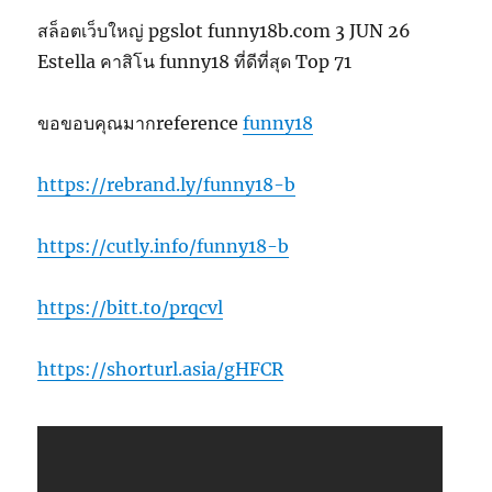
สล็อตเว็บใหญ่ pgslot funny18b.com 3 JUN 26
Estella คาสิโน funny18 ที่ดีที่สุด Top 71
ขอขอบคุณมากreference
funny18
https://rebrand.ly/funny18-b
https://cutly.info/funny18-b
https://bitt.to/prqcvl
https://shorturl.asia/gHFCR