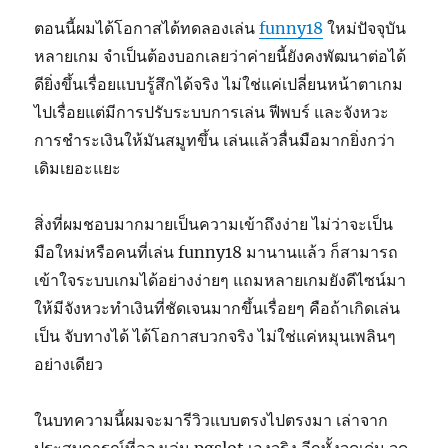
ตอนนี้ผมได้โอกาสได้ทดลองเล่น
funny18
ใหม่ปัจจุบัน
หลายเกม จำเป็นต้องบอกเลยว่าค่ายนี้ยังคงพัฒนาต่อได้
ดียิ่งขึ้นเรื่อยแบบรู้สึกได้จริง ไม่ใช่แค่เปลี่ยนหน้าตาเกม
ไปเรื่อยแต่มีการปรับระบบการเล่น ฟีพบร์ และจังหวะ
การชำระเงินให้มันสมูทขึ้น เล่นแล้วลื่นมือมากยิ่งกว่า
เดิมเยอะแยะ
สิ่งที่ผมชอบมากมายเป็นความเข้าถึงง่าย ไม่ว่าจะเป็น
มือใหม่หรือคนที่เล่น funny18 มานานแล้ว ก็สามารถ
เข้าใจระบบเกมได้อย่างง่ายๆ แถมหลายเกมยังดีไซน์มา
ให้มีจังหวะทำเงินที่ชัดเจนมากขึ้นเรื่อยๆ คือถ้าเกิดเล่น
เป็น จับทางได้ ได้โอกาสบวกจริง ไม่ใช่แค่หมุนเพลินๆ
อย่างเดียว
ในบทความนี้ผมจะมารีวิวแบบตรงไปตรงมา เล่าจาก