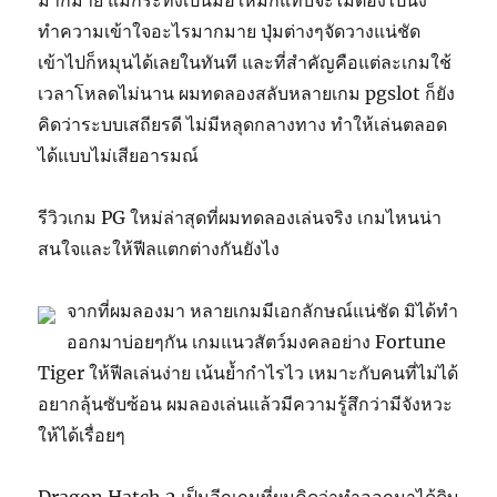
มากมาย แม้กระทั่งเป็นมือใหม่ก็แทบจะไม่ต้องไปนั่ง
ทำความเข้าใจอะไรมากมาย ปุ่มต่างๆจัดวางแน่ชัด
เข้าไปก็หมุนได้เลยในทันที และที่สำคัญคือแต่ละเกมใช้
เวลาโหลดไม่นาน ผมทดลองสลับหลายเกม pgslot ก็ยัง
คิดว่าระบบเสถียรดี ไม่มีหลุดกลางทาง ทำให้เล่นตลอด
ได้แบบไม่เสียอารมณ์
รีวิวเกม PG ใหม่ล่าสุดที่ผมทดลองเล่นจริง เกมไหนน่า
สนใจและให้ฟีลแตกต่างกันยังไง
จากที่ผมลองมา หลายเกมมีเอกลักษณ์แน่ชัด มิได้ทำ
ออกมาบ่อยๆกัน เกมแนวสัตว์มงคลอย่าง Fortune
Tiger ให้ฟีลเล่นง่าย เน้นย้ำกำไรไว เหมาะกับคนที่ไม่ได้
อยากลุ้นซับซ้อน ผมลองเล่นแล้วมีความรู้สึกว่ามีจังหวะ
ให้ได้เรื่อยๆ