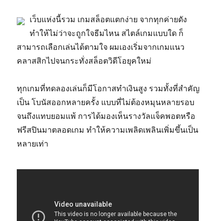
เว็บแห่งนี้รวม เกมสล็อตแตกง่าย จากทุกค่ายดัง
ทำให้ไม่ว่าจะถูกใจธีมไหน สไตล์เกมแบบใด ก็
สามารถเลือกเล่นได้ตามใจ ผมเองเริ่มจากเกมแนว
คลาสสิกไปจนกระทั่งสล็อตวิดีโอยุคใหม่
ทุกเกมที่ทดลองเล่นก็มีโอกาสทำเงินสูง รวมทั้งที่สำคัญ
เป็น โบนัสออกหลายครั้ง แบบที่ไม่ต้องหมุนหลายรอบ
จนถึงแทบยอมแพ้ การได้มองเห็นรางวัลแจ็คพอตหรือ
ฟรีสปินมาตลอดเกม ทำให้ความเพลิดเพลินเพิ่มขึ้นเป็น
หลายเท่า