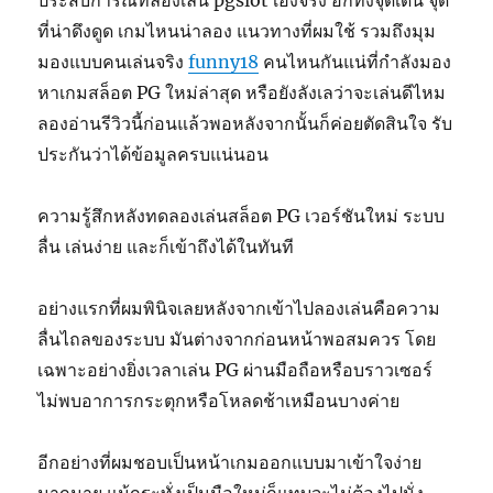
ประสบการณ์ที่ลองเล่น pgslot เองจริง อีกทั้งจุดเด่น จุด
ที่น่าดึงดูด เกมไหนน่าลอง แนวทางที่ผมใช้ รวมถึงมุม
มองแบบคนเล่นจริง
funny18
คนไหนกันแน่ที่กำลังมอง
หาเกมสล็อต PG ใหม่ล่าสุด หรือยังลังเลว่าจะเล่นดีไหม
ลองอ่านรีวิวนี้ก่อนแล้วพอหลังจากนั้นก็ค่อยตัดสินใจ รับ
ประกันว่าได้ข้อมูลครบแน่นอน
ความรู้สึกหลังทดลองเล่นสล็อต PG เวอร์ชันใหม่ ระบบ
ลื่น เล่นง่าย และก็เข้าถึงได้ในทันที
อย่างแรกที่ผมพินิจเลยหลังจากเข้าไปลองเล่นคือความ
ลื่นไถลของระบบ มันต่างจากก่อนหน้าพอสมควร โดย
เฉพาะอย่างยิ่งเวลาเล่น PG ผ่านมือถือหรือบราวเซอร์
ไม่พบอาการกระตุกหรือโหลดช้าเหมือนบางค่าย
อีกอย่างที่ผมชอบเป็นหน้าเกมออกแบบมาเข้าใจง่าย