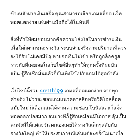
ข้างหลังฝากเงินเสร็จ คุณสามารถเลือกเกมสล็อต แจ็ค
พอตแตกง่าย เล่นผ่านมือถือได้ในทันที
สิ่งที่ทำให้ผมชอบมากคือความโล่งใสในการชำระเงิน
เมื่อใดก็ตามชนะรางวัล ระบบจ่ายจริงตามปริมาณที่ควร
จะได้รับ ไม่เคยมีปัญหายอดเงินไม่เข้า หรือถูกล็อคยูส
ราวกับที่เคยเจอในเว็บไซต์อื่นๆทำให้ทุกครั้งที่ผมปั่น
สปิน รู้สึกเชื่อมั่นแล้วก็บันเทิงใจไปกับเกมได้สุดกำลัง
เว็บไซต์นี้รวม
sretthi99
เกมสล็อตแตกง่าย จากทุก
ค่ายดัง ไม่ว่าจะชอบเกมแนวคลาสสิกหรือวิดีโอสล็อต
สมัยใหม่ ก็เลือกเล่นได้ตามความชอบ โบนัสและก็แจ็ค
พอตออกบ่อยมาก จนบางทีก็รู้สึกเหมือนมีโอกาส ลุ้นเป็น
คนมั่งมีได้แต่ละวัน ผมเองเคยได้รางวัลเล็กๆสลับกับ
รางวัลใหญ่ ทำให้ประสบการณ์เล่นแต่ละครั้งไม่น่าเบื่อ