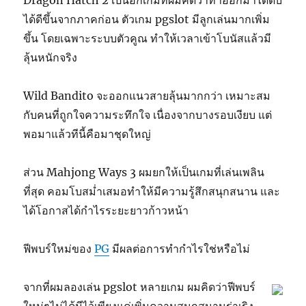
Dragon Hatch 2 เป็นอีกเกมที่ผมคิดว่าทำออกมาได้ดิบ
ได้ดีขึ้นจากภาคก่อน ตัวเกม pgslot มีลูกเล่นมากเพิ่ม
ขึ้น โดยเฉพาะระบบตัวคูณ ทำให้เวลาเข้าโบนัสแล้วมี
ลุ้นหนักจริง
Wild Bandito จะออกแนวสายลุ้นมากกว่า เหมาะสม
กับคนที่ถูกใจความระทึกใจ เนื่องจากบางรอบเงียบ แต่
พอมาแล้วทีนี้คือมาชุดใหญ่
ส่วน Mahjong Ways 3 ผมยกให้เป็นเกมที่เล่นเพลิน
ที่สุด คอมโบสม่ำเสมอทำให้มีความรู้สึกสนุกสนาน และ
ได้โอกาสได้กำไรระยะยาวก้าวหน้า
ฟีพบร์ใหม่ของ
PG
มีผลต่อการทำกำไรใช่หรือไม่
จากที่ผมลองเล่น pgslot หลายเกม ผมคิดว่าฟีพบร์