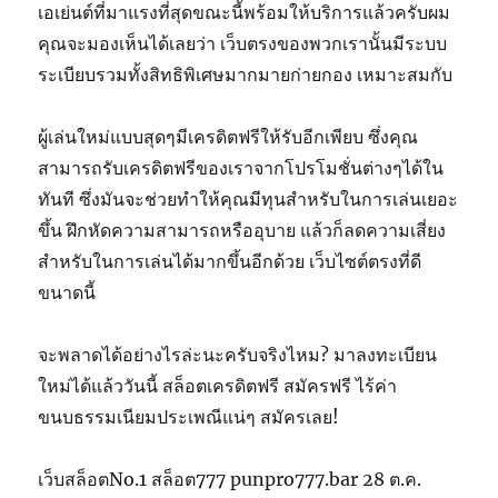
เอเย่นต์ที่มาแรงที่สุดขณะนี้พร้อมให้บริการแล้วครับผม
คุณจะมองเห็นได้เลยว่า เว็บตรงของพวกเรานั้นมีระบบ
ระเบียบรวมทั้งสิทธิพิเศษมากมายก่ายกอง เหมาะสมกับ
ผู้เล่นใหม่แบบสุดๆมีเครดิตฟรีให้รับอีกเพียบ ซึ่งคุณ
สามารถรับเครดิตฟรีของเราจากโปรโมชั่นต่างๆได้ใน
ทันที ซึ่งมันจะช่วยทำให้คุณมีทุนสำหรับในการเล่นเยอะ
ขึ้น ฝึกหัดความสามารถหรืออุบาย แล้วก็ลดความเสี่ยง
สำหรับในการเล่นได้มากขึ้นอีกด้วย เว็บไซต์ตรงที่ดี
ขนาดนี้
จะพลาดได้อย่างไรล่ะนะครับจริงไหม? มาลงทะเบียน
ใหม่ได้แล้ววันนี้ สล็อตเครดิตฟรี สมัครฟรี ไร้ค่า
ขนบธรรมเนียมประเพณีแน่ๆ สมัครเลย!
เว็บสล็อตNo.1 สล็อต777 punpro777.bar 28 ต.ค.