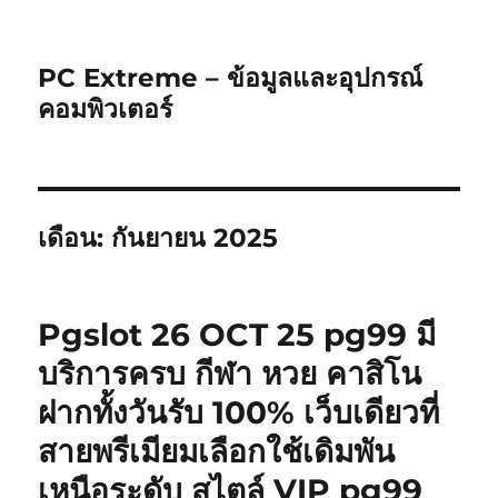
PC Extreme – ข้อมูลและอุปกรณ์
คอมพิวเตอร์
เดือน:
กันยายน 2025
Pgslot 26 OCT 25 pg99 มี
บริการครบ กีฬา หวย คาสิโน
ฝากทั้งวันรับ 100% เว็บเดียวที่
สายพรีเมียมเลือกใช้เดิมพัน
เหนือระดับ สไตล์ VIP pg99