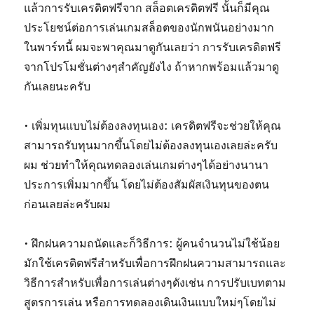
แล้วการรับเครดิตฟรีจาก สล็อตเครดิตฟรี นั้นก็มีคุณ
ประโยชน์ต่อการเล่นเกมสล็อตของนักพนันอย่างมาก
ในพาร์ทนี้ ผมจะพาคุณมาดูกันเลยว่า การรับเครดิตฟรี
จากโปรโมชั่นต่างๆสำคัญยังไง ถ้าหากพร้อมแล้วมาดู
กันเลยนะครับ
• เพิ่มทุนแบบไม่ต้องลงทุนเอง: เครดิตฟรีจะช่วยให้คุณ
สามารถรับทุนมากขึ้นโดยไม่ต้องลงทุนเองเลยล่ะครับ
ผม ช่วยทำให้คุณทดลองเล่นเกมต่างๆได้อย่างนานา
ประการเพิ่มมากขึ้น โดยไม่ต้องสัมผัสเงินทุนของตน
ก่อนเลยล่ะครับผม
• ฝึกฝนความถนัดและก็วิธีการ: ผู้คนจำนวนไม่ใช้น้อย
มักใช้เครดิตฟรีสำหรับเพื่อการฝึกฝนความสามารถและ
วิธีการสำหรับเพื่อการเล่นต่างๆดังเช่น การปรับเบทตาม
สูตรการเล่น หรือการทดลองเดินเงินแบบใหม่ๆโดยไม่