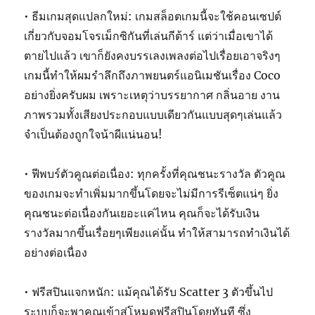
• ธีมเกมสุดแปลกใหม่: เกมสล็อตเกมนี้จะใช้คอนเซปต์
เกี่ยวกับจอมโจรเม็กซิกันที่เล่นกีต้าร์ แต่ว่าเมื่อเขาได้
ตายไปแล้ว เขาก็ยังคงบรรเลงเพลงต่อไปเรื่อยเอาจริงๆ
เกมนี้ทำให้ผมรำลึกถึงภาพยนตร์แอนิเมชันเรื่อง Coco
อย่างยิ่งครับผม เพราะเหตุว่าบรรยากาศ กลิ่นอาย งาน
ภาพรวมทั้งเสียงประกอบแบบเดียวกันแบบสุดๆเล่นแล้ว
จำเป็นต้องถูกใจน้าผีแน่นอน!
• ฟีพบร์ตัวคูณต่อเนื่อง: ทุกครั้งที่คุณชนะรางวัล ตัวคูณ
ของเกมจะทำเพิ่มมากขึ้นโดยจะไม่มีการรีเซ็ตแน่ๆ ยิ่ง
คุณชนะต่อเนื่องกันเยอะแค่ไหน คุณก็จะได้รับเงิน
รางวัลมากขึ้นเรื่อยๆเพียงแค่นั้น ทำให้สามารถทำเงินได้
อย่างต่อเนื่อง
• ฟรีสปินแจกหนัก: แม้คุณได้รับ Scatter 3 ตัวขึ้นไป
ระบบก็จะพาคุณเข้าสู่โหมดฟรีสปินโดยทันที ซึ่ง