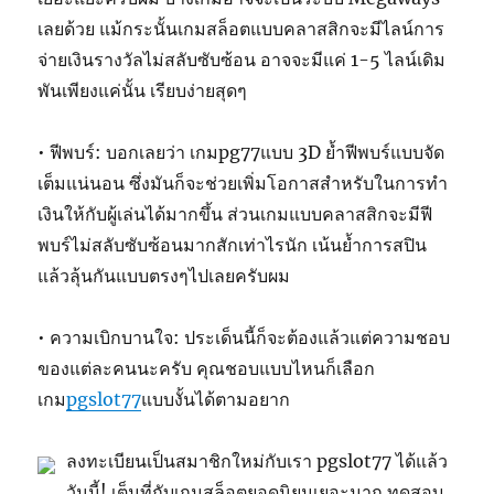
เลยด้วย แม้กระนั้นเกมสล็อตแบบคลาสสิกจะมีไลน์การ
จ่ายเงินรางวัลไม่สลับซับซ้อน อาจจะมีแค่ 1-5 ไลน์เดิม
พันเพียงแค่นั้น เรียบง่ายสุดๆ
• ฟีพบร์: บอกเลยว่า เกมpg77แบบ 3D ย้ำฟีพบร์แบบจัด
เต็มแน่นอน ซึ่งมันก็จะช่วยเพิ่มโอกาสสำหรับในการทำ
เงินให้กับผู้เล่นได้มากขึ้น ส่วนเกมแบบคลาสสิกจะมีฟี
พบร์ไม่สลับซับซ้อนมากสักเท่าไรนัก เน้นย้ำการสปิน
แล้วลุ้นกันแบบตรงๆไปเลยครับผม
• ความเบิกบานใจ: ประเด็นนี้ก็จะต้องแล้วแต่ความชอบ
ของแต่ละคนนะครับ คุณชอบแบบไหนก็เลือก
เกม
pgslot77
แบบงั้นได้ตามอยาก
ลงทะเบียนเป็นสมาชิกใหม่กับเรา pgslot77 ได้แล้ว
วันนี้! เต็มที่กับเกมสล็อตยอดนิยมเยอะมาก ทดสอบ