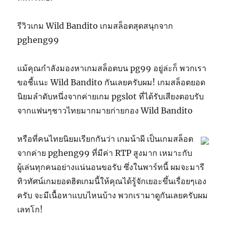
รีวิวเกม Wild Bandito เกมสล็อตสุดสนุกจาก
pgheng99
แม้คุณกำลังมองหาเกมสล็อตบน pg99 อยู่ล่ะก็ พวกเรา
ขอชี้แนะ Wild Bandito กันเลยครับผม! เกมสล็อตยอด
นิยมลำดับหนึ่งจากค่ายเกม pgslot ที่ได้รับเสียงตอบรับ
จากแฟนๆชาวไทยมากมายก่ายกอง Wild Bandito
หรือที่คนไทยนิยมเรียกกันว่า เกมน้าผี เป็นเกมสล็อต
จากค่าย pgheng99 ที่มีค่า RTP สูงมาก เหมาะกับ
ผู้เล่นทุกคนอย่างแน่นอนขอรับ ซึ่งในพาร์ทนี้ ผมจะมารี
ทิวทัศน์เกมยอดฮิตเกมนี้ให้คุณได้รู้จักเยอะขึ้นเรื่อยๆเอง
ครับ จะมีเนื้อหาแบบไหนบ้าง พวกเรามาดูกันเลยครับผม
เลทโก!