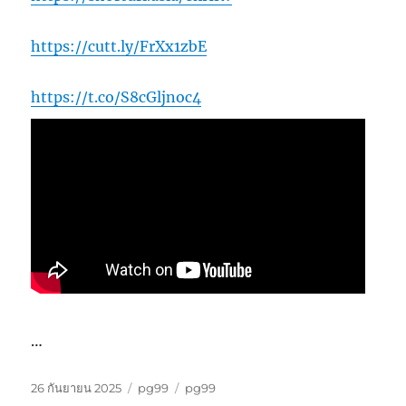
https://cutt.ly/FrXx1zbE
https://t.co/S8cGljnoc4
…
เขียน
หมวด
ป้าย
26 กันยายน 2025
pg99
pg99