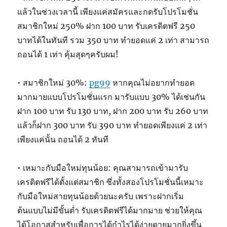
แล้วในช่วงเวลานี้ เพียงแค่สมัครและกดรับโปรโมชั่น
สมาชิกใหม่ 250% ฝาก 100 บาท รับเครดิตฟรี 250
บาทได้ในทันที รวม 350 บาท ทำยอดแค่ 2 เท่า สามารถ
ถอนได้ 1 เท่า คุ้มสุดๆครับผม!
• สมาชิกใหม่ 30%:
pg99
หากคุณไม่อยากทำยอด
มากมายแบบโปรโมชั่นแรก มารับแบบ 30% ได้เช่นกัน
ฝาก 100 บาท รับ 130 บาท, ฝาก 200 บาท รับ 260 บาท
แล้วก็ฝาก 300 บาท รับ 390 บาท ทำยอดเพียงแค่ 2 เท่า
เพียงแค่นั้น ถอนได้ 2 ทันที
• เหมาะกับมือใหม่ทุนน้อย: คุณสามารถเข้ามารับ
เครดิตฟรีได้ตั้งแต่สมาชิก ซึ่งทั้งสองโปรโมชั่นนี้เหมาะ
กับมือใหม่สายทุนน้อยด้วยนะครับ เพราะฝากเริ่ม
ต้นแบบไม่มีขั้นต่ำ รับเครดิตฟรีได้มากมาย ช่วยให้คุณ
ได้โอกาสสำหรับเพื่อการได้กำไรได้ง่ายดายมากยิ่งขึ้น