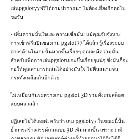
เล่นpgslot77ฟรีได้ตามปรารถนา ไม่ต้องเสี่ยงอีกต่อไป
ขอรับ
• เพิ่มความมั่นใจและความเชื่อมั่น: แม้คุณจับจังหวะ
การเข้าฟรีสปินของเกม pgslot77 ได้แล้ว รู้เรื่องระบบ
ต่างๆด้านในเกมนั้นมากขึ้นเรื่อยๆ คุณจะมีความมั่น
สำหรับเพื่อการเล่นpgslotเยอะขึ้นเรื่อยๆแน่ๆ ซึ่งมันก็จะ
ก่อให้คุณสามารถเล่นได้อย่างมั่นใจ ไม่ตื่นสนามจน
กระทั่งเหลือเกินอีกด้วย
ไม่เหมือนกันระหว่างเกม pgslot 3D รวมทั้งเกมสล็อต
แบบคลาสสิก
ปฏิเสธไม่ได้เลยค่ะครับว่า เกม pgslot77 ในขณะนี้นั้น
ย้ำการสร้างสรรค์เกมแบบ 3D เพิ่มมากขึ้น เพราะว่ามี
ภาพสวย คมชัด เอฟเฟกต์ต่างๆก็ทำออกมาได้ดิบได้ดี