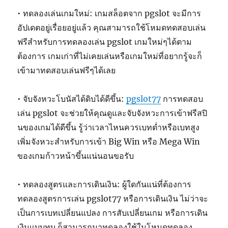
• ทดลองเล่นเกมใหม่: เกมสล็อตจาก pgslot จะมีการ
อัปเดตอยู่เรื่อยอยู่แล้ว คุณสามารถใช้โหมดทดสอบเล่น
ฟรีสำหรับการทดลองเล่น pgslot เกมใหม่ๆได้ตาม
ต้องการ เกมเก่าที่ไม่เคยเล่นหรือเกมใหม่ที่อยากรู้จะก็
เข้ามาทดสอบเล่นฟรีๆได้เลย
• จับจังหวะโบนัสได้ดิบได้ดีขึ้น:
pgslot77
การทดสอบ
เล่น pgslot จะช่วยให้คุณดูและจับจังหวะการเข้าฟรีสปิ
นของเกมได้ดีขึ้น รู้ว่าเวลาไหนควรเบทต่ำหรือเบทสูง
เพิ่มจังหวะสำหรับการเข้า Big Win หรือ Mega Win
ของเกมก้าวหน้าขึ้นแน่นอนขอรับ
• ทดลองสูตรและการเดินเงิน: ผู้ใดกันแน่ที่ต้องการ
ทดลองสูตรการเล่น pgslot77 หรือการเดินเงิน ไม่ว่าจะ
เป็นการเบทเปลี่ยนแปลง การสับเปลี่ยนเกม หรือการเดิน
เงินแบบทบ ก็สามารถมาทดลองใช้ในโหมดทดลอง