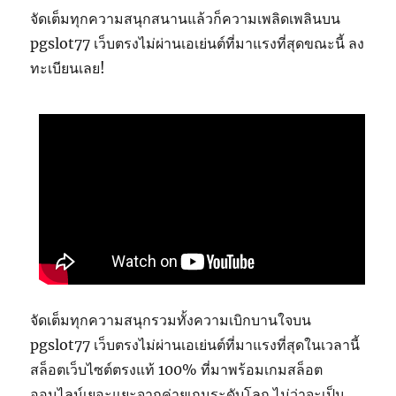
จัดเต็มทุกความสนุกสนานแล้วก็ความเพลิดเพลินบน
pgslot77 เว็บตรงไม่ผ่านเอเย่นต์ที่มาแรงที่สุดขณะนี้ ลง
ทะเบียนเลย!
จัดเต็มทุกความสนุกรวมทั้งความเบิกบานใจบน
pgslot77 เว็บตรงไม่ผ่านเอเย่นต์ที่มาแรงที่สุดในเวลานี้
สล็อตเว็บไซต์ตรงแท้ 100% ที่มาพร้อมเกมสล็อต
ออนไลน์เยอะแยะจากค่ายเกมระดับโลก ไม่ว่าจะเป็น