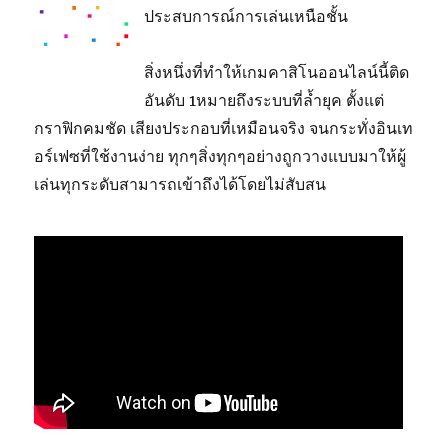
ประสบการณ์การเล่นเหนือชั้น
สิ่งหนึ่งที่ทำให้เกมคาสิโนออนไลน์นี้ติด
อันดับ 1หมายถึงระบบที่ล้ำยุค ตั้งแต่
กราฟิกคมชัด เสียงประกอบที่เหมือนจริง จนกระทั่งอินเท
อร์เฟซที่ใช้งานง่าย ทุกๆสิ่งทุกๆอย่างถูกวางแบบมาให้ผู้
เล่นทุกระดับสามารถเข้าถึงได้โดยไม่สับสน