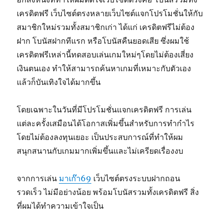
เครดิตฟรี เว็บไซต์ตรงหลายเว็บไซต์แจกโปรโมชั่นให้กับ
สมาชิกใหม่รวมทั้งสมาชิกเก่า ได้แก่ เครดิตฟรีไม่ต้อง
ฝาก โบนัสฝากทีแรก หรือโบนัสคืนยอดเสีย ซึ่งผมใช้
เครดิตฟรีเหล่านี้ทดสอบเล่นเกมใหม่ๆโดยไม่ต้องเสี่ยง
เงินตนเอง ทำให้สามารถค้นหาเกมที่เหมาะกับตัวเอง
แล้วก็บันเทิงใจได้มากขึ้น
โดยเฉพาะในวันที่มีโปรโมชั่นแจกเครดิตฟรี การเล่น
แต่ละครั้งเสมือนได้โอกาสเพิ่มขึ้นสำหรับการทำกำไร
โดยไม่ต้องลงทุนเยอะ เป็นประสบการณ์ที่ทำให้ผม
สนุกสนานกับเกมมากเพิ่มขึ้นและไม่เครียดเรื่องงบ
จากการเล่น
มาเก๊า69
เว็บไซต์ตรงระบบฝากถอน
รวดเร็ว ไม่มีอย่างน้อย พร้อมโบนัสรวมทั้งเครดิตฟรี สิ่ง
ที่ผมได้ทำความเข้าใจเป็น