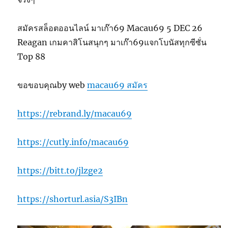
สมัครสล็อตออนไลน์ มาเก๊า69 Macau69 5 DEC 26
Reagan เกมคาสิโนสนุกๆ มาเก๊า69แจกโบนัสทุกซีซั่น
Top 88
ขอขอบคุณby web
macau69 สมัคร
https://rebrand.ly/macau69
https://cutly.info/macau69
https://bitt.to/jlzge2
https://shorturl.asia/S3IBn