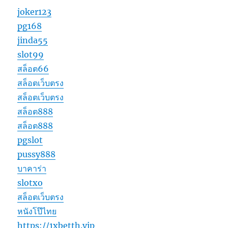
joker123
pg168
jinda55
slot99
สล็อต66
สล็อตเว็บตรง
สล็อตเว็บตรง
สล็อต888
สล็อต888
pgslot
pussy888
บาคาร่า
slotxo
สล็อตเว็บตรง
หนังโป๊ไทย
https://1xbetth.vip