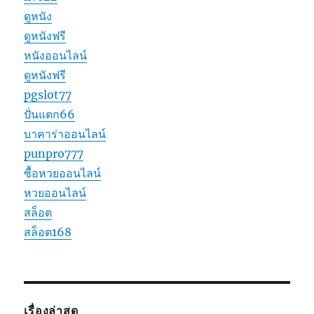
ดูหนัง
ดูหนังฟรี
หนังออนไลน์
ดูหนังฟรี
pgslot77
ปั่นแตก66
บาคาร่าออนไลน์
punpro777
ซื้อหวยออนไลน์
หวยออนไลน์
สล็อต
สล็อต168
เรื่องล่าสุด