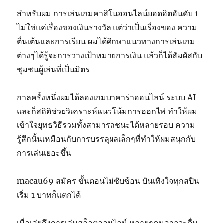
สำหรับผม การเล่นเกมคาสิโนออนไลน์ยอดฮิตอันดับ 1
ไม่ใช่แค่เรื่องของเงินรางวัล แต่ว่าเป็นเรื่องของ ความ
ตื่นเต้นและการเรียน ผมได้ศึกษาแนวทางการเล่นเกม
ต่างๆได้รู้จะการวางเป้าหมายการเงิน แล้วก็ได้สัมผัสกับ
ชุมชนผู้เล่นที่เป็นมิตร
กาลครั้งหนึ่งผมได้ลองเกมบาคาร่าออนไลน์ ระบบ AI
และก็สถิติช่วยวิเคราะห์แนวโน้มการออกไพ่ ทำให้ผม
เข้าใจยุทธวิธีรวมทั้งสามารถชนะได้หลายรอบ ความ
รู้สึกนั้นเหมือนกับการบรรลุผลเล็กๆที่ทำให้ผมสนุกกับ
การเล่นเยอะขึ้น
macau69 สมัคร ขั้นตอนไม่ซับซ้อน บันเทิงใจทุกสปิน
เริ่ม 1 บาทก็แตกได้
เมื่อเอ่ยถึงการเล่นสล็อตออนไลน์ หลายๆคนอาจจะตื่น