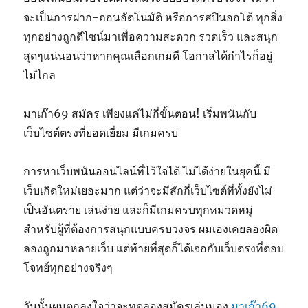
จะเป็นการฝาก-ถอนอัตโนมัติ หรือการสปินออโต้ ทุกสิ่ง
ทุกอย่างถูกดีไซน์มาเพื่อความสะดวก รวดเร็ว และสนุก
สุดๆแน่นอนว่าหากคุณเลือกเกมดี โอกาสได้กำไรก็อยู่
ไม่ไกล
มาเก๊า69 สมัคร เพียงแค่ไม่กี่ขั้นตอน! เริ่มพนันกับ
เว็บไซต์ตรงที่ยอดเยี่ยม มีเกมครบ
การหาเว็บพนันออนไลน์ที่ไว้ใจได้ ไม่ได้ง่ายในยุคนี้ มี
เว็บเกิดใหม่เยอะมาก แต่ว่าจะมีสักกี่เว็บไซต์ที่ทั้งยังไม่
เป็นอันตราย เล่นง่าย และก็มีเกมครบทุกหมวดหมู่
สำหรับผู้ที่ต้องการสนุกแบบครบวงจร ผมเองเคยลองผิด
ลองถูกมาหลายเว็บ แต่ท้ายที่สุดก็ได้เจอกับเว็บตรงที่ตอบ
โจทย์ทุกอย่างจริงๆ
วันนั้นผมตกลงใจว่าจะทดลองสมัครเล่นมอง
มาเก๊า69