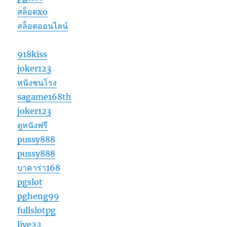
สล็อตxo
สล็อตออนไลน์
918kiss
joker123
หนังชนโรง
sagame168th
joker123
ดูหนังฟรี
pussy888
pussy888
บาคาร่า168
pgslot
pgheng99
fullslotpg
live22