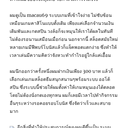
ผมดูเป็น macau69 ระบบเกมที่เข้าใจง่าย ไม่ซับซ้อน
เหมือนเกมคาสิโนแบบดั้งเดิม เพียงแค่เลือกจำนวนเงิน
เดิมพันและกดสปิน วงล้อก็จะหมุนให้เราได้ผลในทันที
ไม่ต้องรอนานเสมือนเมื่อก่อน นอกจากนี้ สล็อตสมัยใหม่
หลายเกมมีฟีพบร์โบนัสแล้วก็แจ็คพอตแตกง่าย ซึ่งทำให้
เวลาเล่นมีความคิดว่าจังหวะทำกำไรอยู่ใกล้แค่เอื้อม
ผมนึกออกว่าครั้งหนึ่งผมฝากเงินเพียง 300 บาท แล้วก็
เลือกเล่นเกมสล็อตธีมสนุกสนานๆพร้อมระบบ ออโต้
สปิน ซึ่งระบบนี้ช่วยให้ผมตั้งค่าให้เกมหมุนเองได้ตลอด
โดยไม่ต้องนั่งกดเองทุกหน ผมก็เลยมีเวลาไปทำกิจกรรม
อื่นๆระหว่างรอคอยรอบโบนัส ซึ่งจัดว่าเร็วและสบาย
มาก
อีกสิ่งที่ทำให้ประสบการณ์ของผมดีขึ้นเป็น ระบบ