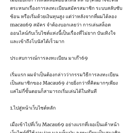
ตระหนกเรื่องการลงทะเบียนสมัครสมาชิก ระบบสลับซับ
ซ้อน หรือเริ่มด้วยเงินทุนสูง แต่ว่าหลังจากที่ผมได้ลอง
macau69 สมัคร จำต้องบอกเลยว่า การเล่นสล็อต
ออนไลน์กับเว็บไซต์แห่งนี้เป็นเรื่องที่ไม่ยาก บันเทิงใจ
และเข้าถึงโบนัสได้เร็วมาก
ประสบการณ์การลงทะเบียน มาเก๊า69
เริ่มแรก ผมจำเป็นต้องกล่าวว่ากรรมวิธีการลงทะเบียน
เป็นสมาชิกของ Macau69 ง่ายยิ่งกว่าที่คิดมากๆเพียง
แค่ไม่กี่ขั้นตอนก็สามารถเริ่มเล่นได้ในทันที
1.ไปสู่หน้าเว็บไซต์หลัก
เมื่อเข้าไปที่เว็บ Macau69 อย่างแรกที่เจอเป็นเค้าหน้า
เว็บไซต์ที่ใช้งานง่าย มองเห็นปุ่ม ลงทะเบียนเป็นสมาชิก