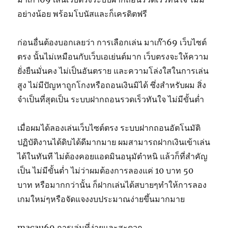
อย่างน้อย พร้อมโบนัสและก็เครดิตฟรี
ก่อนอื่นต้องบอกเลยว่า การเลือกเล่น มาเก๊า69 เว็บไซต์
ตรง นั้นไม่เหมือนกับเว็บเอเย่นต์มาก เว็บตรงจะให้ความ
ยั่งยืนมั่นคง ไม่เป็นอันตราย และความโล่งใสในการเล่น
สูง ไม่มีปัญหาถูกโกงหรือถอนเงินมิได้ ซึ่งสำหรับผม สิ่ง
จำเป็นที่สุดเป็น ระบบฝากถอนรวดเร็วทันใจ ไม่มีขั้นต่ำ
เมื่อผมได้ลองเล่นเว็บไซต์ตรง ระบบฝากถอนอัตโนมัติ
ปฏิบัติงานได้ดิบได้ดีมากมาย ผมสามารถฝากเงินเข้าเล่น
ได้ในทันที ไม่ต้องคอยแอดมินอนุมัตำหนิ แล้วก็ที่สำคัญ
เป็น ไม่มีขั้นต่ำ ไม่ว่าผมต้องการลองแค่ 10 บาท 50
บาท หรือมากกว่านั้น ก็ฝากเล่นได้สบายๆทำให้การลอง
เกมใหม่ๆหรือจัดแจงงบประมาณง่ายขึ้นมากมาย
macau69 การเล่นที่ง่ายและสะดวก