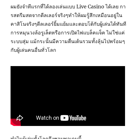
ผมยังจำทีแรกที่ได้ลองเล่นแบบ Live Casino ได้เลย กา
รสตรีมสดจากดีลเลอร์จริงๆทำให้ผมรู้สึกเหมือนอยู่ใน
คาสิโนจริงๆดีลเลอร์ยิ้มแย้มและตอบโต้กับผู้เล่นได้ทันที
การหมุนวงล้อรูเล็ตหรือการเปิดไพ่แบล็คแจ็ค ไม่ใช่แค่
ระบบสุ่ม แม้กระนั้นมีความตื่นเต้นรวมทั้งลุ้นไปพร้อมๆ
กับผู้เล่นคนอื่นทั่วโลก
ทำไมผู้เล่นทั้งโลกถึงชอบพอเกมนี้