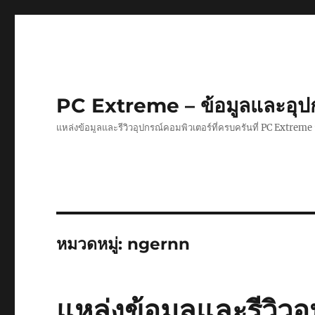
PC Extreme – ข้อมูลและอุป
แหล่งข้อมูลและรีวิวอุปกรณ์คอมพิวเตอร์ที่ครบครันที่ PC Extreme 
หมวดหมู่:
ngernn
แหล่งข้อมูลและรีวิวอ