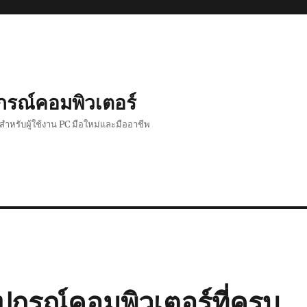
กรณ์คอมพิวเตอร์
สำหรับผู้ใช้งาน PC มือใหม่และมืออาชีพ
ุปกรณ์คอมพิวเตอร์ที่ครบ