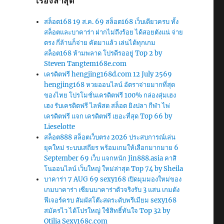
เรื่องล่าสุด
สล็อต168 19 ส.ค. 69 สล็อต168 เว็บเดียวครบ ทั้ง
สล็อตและบาคาร่า ฝากไม่ถึงร้อย ได้สอยตังแน่ จ่าย
ตรง กี่ล้านก็จ่าย คัดมาแล้ว เล่นได้ทุกเกม
สล็อต168 ห้ามพลาด โปรดีรออยู่ Top 2 by
Steven Tangtem168e.com
เครดิตฟรี hengjing168d.com 12 July 2569
hengjing168 หวยออนไลน์ อัตราจ่ายมากที่สุด
ของไทย โปรโมชั่นเครดิตฟรี 100% กล่องสุ่มเฮง
เฮง รับเครดิตฟรี ไลฟ์สด สล็อต ยิงปลา กีฬา ไพ่
เครดิตฟรี แจก เครดิตฟรี เยอะที่สุด Top 66 by
Lieselotte
สล็อต888 สล็อตเว็บตรง 2026 ประสบการณ์เล่น
ยุคใหม่ ระบบเสถียร พร้อมเกมให้เลือกมากมาย 6
September 69 เว็บ แจกหนัก Jin888.asia คาสิ
โนออนไลน์ เว็บใหญ่ ใหม่ล่าสุด Top 74 by Sheila
บาคาร่า 7 AUG 69 sexy168 เปิดมุมมองใหม่ของ
เกมบาคาร่า เซียนบาคาร่าตัวจริงรับ 3 แสน เกมดัง
ฟีเจอร์ครบ สัมผัสโต๊ะสดระดับพรีเมียม sexy168
สมัครไว ได้โปรใหญ่ ใช้สิทธิ์ทันใจ Top 32 by
Otilia Sexy168c.com