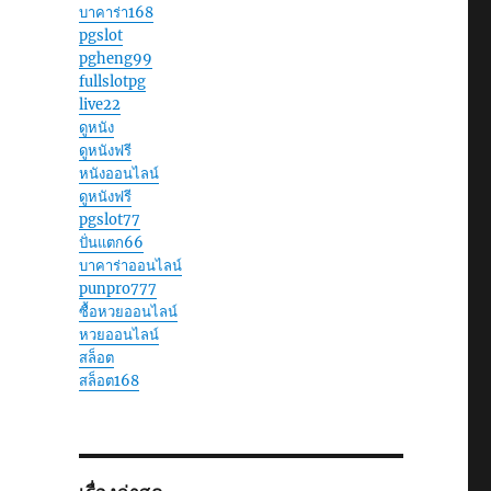
บาคาร่า168
pgslot
pgheng99
fullslotpg
live22
ดูหนัง
ดูหนังฟรี
หนังออนไลน์
ดูหนังฟรี
pgslot77
ปั่นแตก66
บาคาร่าออนไลน์
punpro777
ซื้อหวยออนไลน์
หวยออนไลน์
สล็อต
สล็อต168