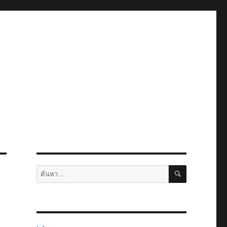
ค้นหา
ค้นหา: