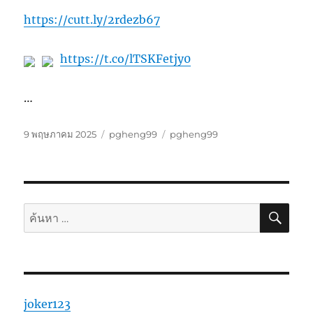
https://cutt.ly/2rdezb67
https://t.co/lTSKFetjy0
…
เขียน
หมวด
ป้าย
9 พฤษภาคม 2025
pgheng99
pgheng99
เมื่อ
หมู่
กำกับ
ค้นห
ค้นหา:
joker123