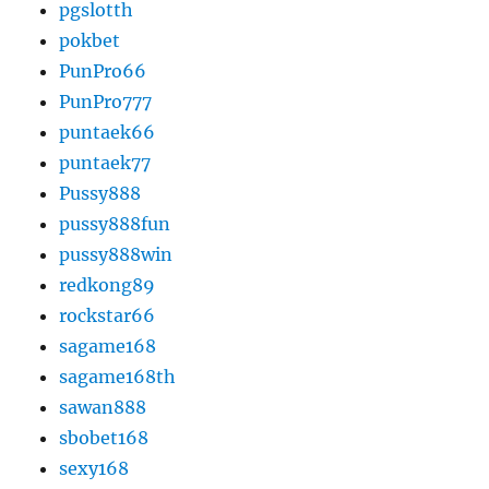
pgslotth
pokbet
PunPro66
PunPro777
puntaek66
puntaek77
Pussy888
pussy888fun
pussy888win
redkong89
rockstar66
sagame168
sagame168th
sawan888
sbobet168
sexy168