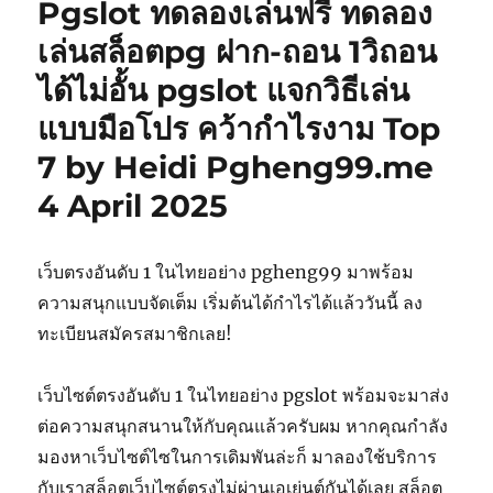
Pgslot ทดลองเล่นฟรี ทดลอง
เล่นสล็อตpg ฝาก-ถอน 1วิถอน
ได้ไม่อั้น pgslot แจกวิธีเล่น
แบบมือโปร คว้ากำไรงาม Top
7 by Heidi Pgheng99.me
4 April 2025
เว็บตรงอันดับ 1 ในไทยอย่าง pgheng99 มาพร้อม
ความสนุกแบบจัดเต็ม เริ่มต้นได้กำไรได้แล้ววันนี้ ลง
ทะเบียนสมัครสมาชิกเลย!
เว็บไซต์ตรงอันดับ 1 ในไทยอย่าง pgslot พร้อมจะมาส่ง
ต่อความสนุกสนานให้กับคุณแล้วครับผม หากคุณกำลัง
มองหาเว็บไซต์ไซในการเดิมพันล่ะก็ มาลองใช้บริการ
กับเราสล็อตเว็บไซต์ตรงไม่ผ่านเอเย่นต์กันได้เลย สล็อต