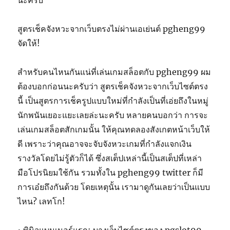
นะครับ
สูตรเช็คจังหวะจากเว็บตรงไม่ผ่านเอเย่นต์ pgheng99
จัดให้!
สำหรับคนไหนกันแน่ที่เล่นเกมสล็อตกับ pgheng99 ผม
ต้องบอกก่อนนะครับว่า สูตรเช็คจังหวะจากเว็บไซต์ตรง
นี้ เป็นสูตรการเช็ครูปแบบใหม่ที่กำลังเป็นที่เอ่ยถึงในหมู่
นักพนันเยอะแยะเลยล่ะนะครับ หลายคนบอกว่า การจะ
เล่นเกมสล็อตสักเกมนั้น ให้คุณทดลองสังเกตหน้าเว็บให้
ดี เพราะว่าคุณอาจจะจับจังหวะเกมที่กำลังแจกเงิน
รางวัลโดยไม่รู้ตัวก็ได้ ซึ่งสเต็ปเหล่านี้เป็นสเต็ปที่เหล่า
มือโปรนิยมใช้กัน รวมทั้งใน pgheng99 twitter ก็มี
การเอ๋ยถึงกันด้วย โดยเหตุนั้น เรามาดูกันเลยว่าเป็นแบบ
ไหน? เลทโก!