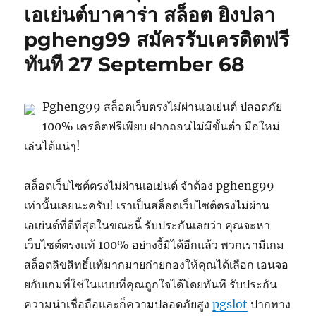
เอเย่นต์บาคาร่า สล็อต ยิงปลา
pgheng99 สมัครรับเครดิตฟรี
ทันที 27 September 68
Pgheng99 สล็อตเว็บตรงไม่ผ่านเอเย่นต์ ปลอดภัย
100% เครดิตฟรีเพียบ ฝากถอนไม่มีขั้นต่ำ มือใหม่
เล่นได้แน่ๆ!
สล็อตเว็บไซต์ตรงไม่ผ่านเอเย่นต์ จำต้อง pgheng99
เท่านั้นเลยนะครับ! เราเป็นสล็อตเว็บไซต์ตรงไม่ผ่าน
เอเย่นต์ที่ดีที่สุดในขณะนี้ รับประกันเลยว่า คุณจะหา
เว็บไซต์ตรงแท้ 100% อย่างงี้มิได้อีกแล้ว พวกเรามีเกม
สล็อตลิขสิทธิ์แท้มากมายก่ายกองให้คุณได้เลือก เอนจอ
ยกับเกมที่ใช่ในแบบที่คุณถูกใจได้โดยทันที รับประกัน
ความน่าเชื่อถือและก็ความปลอดภัยสูง
pgslot
ปากทาง