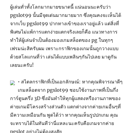
ผู้เล่นทั่วทั้งโลกมากมายขนาดนี้ แน่นอนนะครับว่า
pgslot99 นั้นมีจุดเด่นมากมายมาก ซึ่งคุณคงจะเห็นได้
จากเว็บ pgslot99 ปากทางเข้าของเราอยู่แล้ว แต่สิ่งที่
พิเศษไม่แพ้การแตกง่ายแตกจริงเลยก็คือ แนวทางการ
ทำให้ผู้เล่นจำเป็นต้องมองเกมสล็อตของ pg ในทุกๆ
เฟรมน่ะสิครับผม เพราะกราฟิกของเกมนั้นถูกวางแบบ
ด้วยสโลแกนที่ว่า เล่นได้แบบเพลินๆกันไปเลย มาดูกัน
เลยนะครับ!
• สไตลกราฟิกที่เป็นเอกลักษณ์: หากคุณพิจารณาดีๆ
เกมสล็อตจาก pgslot99 ชอบใช้งานภาพที่เป็นกึ่ง
การ์ตูนครึ่ง 3D ซึ่งมันทำให้ทุกผู้แสดงหรืองานภาพของ
ค่ายเกมมีโครงสร้างส่วนตัว แตกต่างจากค่ายเกมอื่นๆที่
มีความเหมือนกัน พูดได้ว่า หากคุณเห็นรูปปกเกม คุณ
จะทราบได้ในทันทีว่านี่แหละนะครับคือเกมจากค่าย
pgslot อย่างไม่ต้องสงสัย