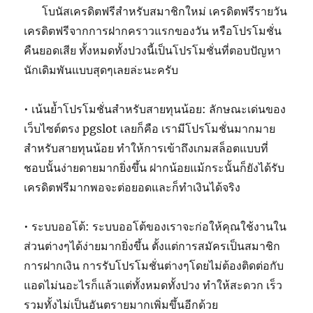
โบนัสเครดิตฟรีสำหรับสมาชิกใหม่ เครดิตฟรีรายวัน
เครดิตฟรีจากการฝากคราวแรกของวัน หรือโปรโมชั่น
คืนยอดเสีย ทั้งหมดทั้งปวงนี้เป็นโปรโมชั่นที่ตอบปัญหา
นักเดิมพันแบบสุดๆเลยล่ะนะครับ
• เน้นย้ำโปรโมชั่นสำหรับสายทุนน้อย: ลักษณะเด่นของ
เว็บไซต์ตรง pgslot เลยก็คือ เรามีโปรโมชั่นมากมาย
สำหรับสายทุนน้อย ทำให้การเข้าถึงเกมสล็อตแบบที่
ชอบนั้นง่ายดายมากยิ่งขึ้น ฝากน้อยแม้กระนั้นก็ยังได้รับ
เครดิตฟรีมากพอจะต่อยอดและก็ทำเงินได้จริง
• ระบบออโต้: ระบบออโต้ของเราจะก่อให้คุณใช้งานใน
ส่วนต่างๆได้ง่ายมากยิ่งขึ้น ตั้งแต่การสมัครเป็นสมาชิก
การฝากเงิน การรับโปรโมชั่นต่างๆโดยไม่ต้องติดต่อกับ
แอดไม่นอะไรก็แล้วแต่ทั้งหมดทั้งปวง ทำให้สะดวก เร็ว
รวมทั้งไม่เป็นอันตรายมากเพิ่มขึ้นอีกด้วย