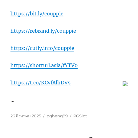
https://bit.ly/couppie
https://rebrand.ly/couppie
https://cutly.info/couppie
https://shorturl.asia/fYTV0
https://t.co/KCvfAlhDV5
…
เขียน
หมวด
ป้าย
26 สิงหาคม 2025
pgheng99
PGSlot
เมื่อ
หมู่
กำกับ