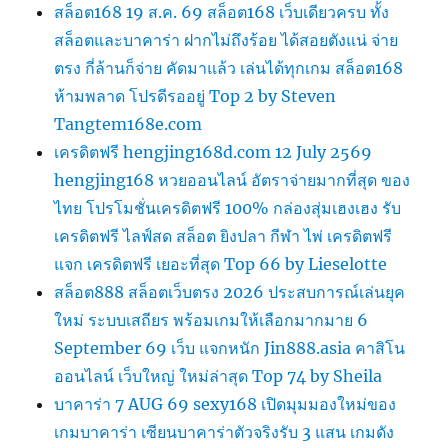
สล็อต168 19 ส.ค. 69 สล็อต168 เว็บเดียวครบ ทั้ง
สล็อตและบาคาร่า ฝากไม่ถึงร้อย ได้สอยตังแน่ จ่าย
ตรง กี่ล้านก็จ่าย คัดมาแล้ว เล่นได้ทุกเกม สล็อต168
ห้ามพลาด โปรดีรออยู่ Top 2 by Steven
Tangtem168e.com
เครดิตฟรี hengjing168d.com 12 July 2569
hengjing168 หวยออนไลน์ อัตราจ่ายมากที่สุด ของ
ไทย โปรโมชั่นเครดิตฟรี 100% กล่องสุ่มเฮงเฮง รับ
เครดิตฟรี ไลฟ์สด สล็อต ยิงปลา กีฬา ไพ่ เครดิตฟรี
แจก เครดิตฟรี เยอะที่สุด Top 66 by Lieselotte
สล็อต888 สล็อตเว็บตรง 2026 ประสบการณ์เล่นยุค
ใหม่ ระบบเสถียร พร้อมเกมให้เลือกมากมาย 6
September 69 เว็บ แจกหนัก Jin888.asia คาสิโน
ออนไลน์ เว็บใหญ่ ใหม่ล่าสุด Top 74 by Sheila
บาคาร่า 7 AUG 69 sexy168 เปิดมุมมองใหม่ของ
เกมบาคาร่า เซียนบาคาร่าตัวจริงรับ 3 แสน เกมดัง