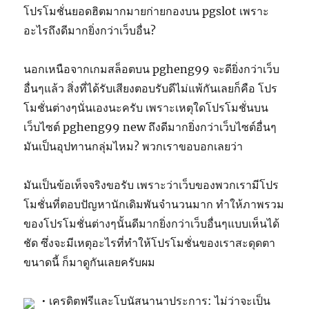
โปรโมชั่นยอดฮิตมากมายก่ายกองบน pgslot เพราะ
อะไรถึงดีมากยิ่งกว่าเว็บอื่น?
นอกเหนือจากเกมสล็อตบน pgheng99 จะดียิ่งกว่าเว็บ
อื่นๆแล้ว สิ่งที่ได้รับเสียงตอบรับดีไม่แพ้กันเลยก็คือ โปร
โมชั่นต่างๆนั่นเองนะครับ เพราะเหตุใดโปรโมชั่นบน
เว็บไซต์ pgheng99 new ถึงดีมากยิ่งกว่าเว็บไซต์อื่นๆ
มันเป็นอุปทานกลุ่มไหม? พวกเราขอบอกเลยว่า
มันเป็นข้อเท็จจริงขอรับ เพราะว่าเว็บของพวกเรามีโปร
โมชั่นที่ตอบปัญหานักเดิมพันจำนวนมาก ทำให้ภาพรวม
ของโปรโมชั่นต่างๆนั้นดีมากยิ่งกว่าเว็บอื่นๆแบบเห็นได้
ชัด ซึ่งจะมีเหตุอะไรที่ทำให้โปรโมชั่นของเราสะดุดตา
ขนาดนี้ ก็มาดูกันเลยครับผม
• เครดิตฟรีและโบนัสนานาประการ: ไม่ว่าจะเป็น