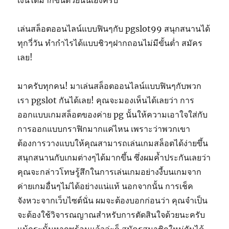
เงินได้มากขึ้นด้วยนั่นเองครับ
เล่นสล็อตออนไลน์แบบฟินๆกับ pgslot99 สนุกสนานได้
ทุกวี่วัน ทำกำไรได้แบบชิวๆฝากถอนไม่มีขั้นต่ำ สมัคร
เลย!
มาครับทุกคน! มาเล่นสล็อตออนไลน์แบบฟินๆกับพวก
เรา pgslot กันได้เลย! คุณจะมองเห็นได้เลยว่า การ
ออกแบบเกมสล็อตของค่าย pg นั้นให้ความเอาใจใส่กับ
การออกแบบกราฟิกมากแค่ไหน เพราะว่าพวกเขา
ต้องการวางแบบให้คุณสามารถเล่นเกมสล็อตได้ง่ายขึ้น
สนุกสนานกับเกมต่างๆได้มากขึ้น ซึ่งผมค้ำประกันเลยว่า
คุณจะกล่าวโทษรู้สึกในการเล่นเกมอย่างงี้บนเกมจาก
ค่ายเกมอื่นๆไม่ได้อย่างแน่แท้ นอกจากนั้น การเช็ค
จังหวะจากเว็บไซต์นั่น ผมจะต้องบอกก่อนว่า คุณจำเป็น
จะต้องใช้วิจารณญาณสำหรับการตัดสินใจด้วยนะครับ