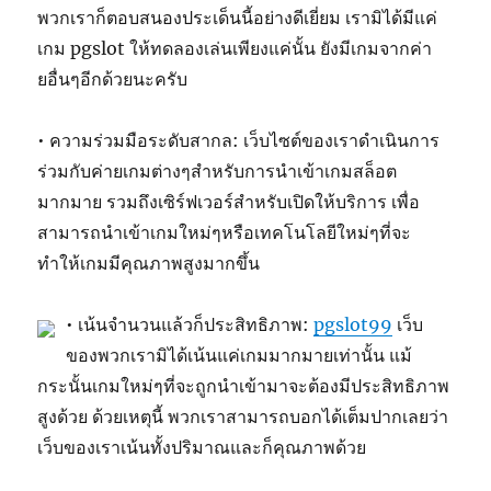
พวกเราก็ตอบสนองประเด็นนี้อย่างดีเยี่ยม เรามิได้มีแค่
เกม pgslot ให้ทดลองเล่นเพียงแค่นั้น ยังมีเกมจากค่า
ยอื่นๆอีกด้วยนะครับ
• ความร่วมมือระดับสากล: เว็บไซต์ของเราดำเนินการ
ร่วมกับค่ายเกมต่างๆสำหรับการนำเข้าเกมสล็อต
มากมาย รวมถึงเซิร์ฟเวอร์สำหรับเปิดให้บริการ เพื่อ
สามารถนำเข้าเกมใหม่ๆหรือเทคโนโลยีใหม่ๆที่จะ
ทำให้เกมมีคุณภาพสูงมากขึ้น
• เน้นจำนวนแล้วก็ประสิทธิภาพ:
pgslot99
เว็บ
ของพวกเรามิได้เน้นแค่เกมมากมายเท่านั้น แม้
กระนั้นเกมใหม่ๆที่จะถูกนำเข้ามาจะต้องมีประสิทธิภาพ
สูงด้วย ด้วยเหตุนี้ พวกเราสามารถบอกได้เต็มปากเลยว่า
เว็บของเราเน้นทั้งปริมาณและก็คุณภาพด้วย