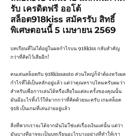
รับ เครดิตฟรี ออโต้
สล็อต918kiss สมัครรับ สิทธิ์
พิเศษตอนนี้ 5 เมษายน 2569
บทเรียนที่ไม่ได้อยู่ในผลกำไรบน 918kiss กลับสำคัญ
กว่าที่คิดไว้เสียอีก!
คนเล่นสล็อตกับ 918kissauto ส่วนใหญ่ก็จำต้องหวังผล
กำไรที่ได้เป็นหลักอยู่แล้ว แต่ว่าคุณทราบไหมครับผมว่า
สำหรับเพื่อการเล่นได้หรือเสียในแต่ละครั้งของคุณนั้น
มันมีอะไรทิ้งไว้ให้มากกว่าที่คิดด้วยนะครับ เกมสล็อต
918 เป็นเกมที่เล่นง่ายอยู่แล้ว
สิ่งที่พวกเราจะได้จากมันไม่ใช่แค่เรื่องเงินแค่นั้น แต่ว่า
มันบางทีอาจจะเป็นบทเรียนอะไรบางอย่างที่ทำให้เรา