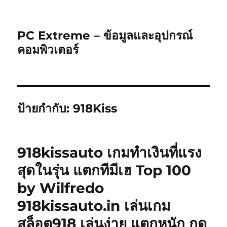
PC Extreme – ข้อมูลและอุปกรณ์
คอมพิวเตอร์
ป้ายกำกับ:
918Kiss
918kissauto เกมทำเงินที่แรง
สุดในรุ่น แตกทีมีเฮ Top 100
by Wilfredo
918kissauto.in เล่นเกม
สล็อต918 เล่นง่าย แตกหนัก กด