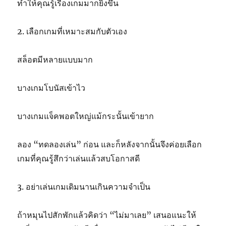
ทำให้คุณรู้เรื่องเกมมากยิ่งขึ้น
2. เลือกเกมที่เหมาะสมกับตัวเอง
สล็อตมีหลายแบบมาก
บางเกมโบนัสเข้าไว
บางเกมแจ็คพอตใหญ่แม้กระนั้นเข้ายาก
ลอง “ทดลองเล่น” ก่อน และก็หลังจากนั้นจึงค่อยเลือก
เกมที่คุณรู้สึกว่าเล่นแล้วสบโอกาสดี
3. อย่าเล่นเกมเดิมนานเกินความจำเป็น
ถ้าหมุนไปสักพักแล้วคิดว่า “ไม่มาเลย” เสนอแนะให้