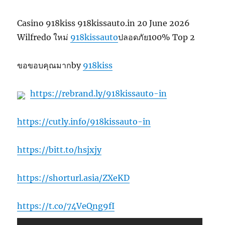
Casino 918kiss 918kissauto.in 20 June 2026
Wilfredo ใหม่
918kissauto
ปลอดภัย100% Top 2
ขอขอบคุณมากby
918kiss
https://rebrand.ly/918kissauto-in
https://cutly.info/918kissauto-in
https://bitt.to/hsjxjy
https://shorturl.asia/ZXeKD
https://t.co/74VeQng9fI