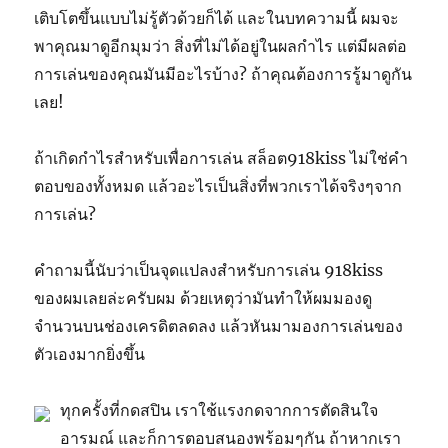
เติบโตขึ้นแบบไม่รู้ตัวด้วยก็ได้ และในบทความนี้ ผมจะ
พาคุณมาดูอีกมุมว่า สิ่งที่ไม่ได้อยู่ในผลกำไร แต่มีผลต่อ
การเล่นของคุณมันมีอะไรบ้าง? ถ้าคุณต้องการรู้มาดูกัน
เลย!
ถ้าเกิดกำไรสำหรับเพื่อการเล่น สล็อต918kiss ไม่ใช่คำ
ตอบของทั้งหมด แล้วอะไรเป็นสิ่งที่พวกเราได้จริงๆจาก
การเล่น?
คำถามนี้นับว่าเป็นจุดแปลงสำหรับการเล่น 918kiss
ของผมเลยล่ะครับผม ด้วยเหตุว่ามันทำให้ผมมองดู
จำนวนบนช่องเครดิตลดลง แล้วหันมามองการเล่นของ
ตัวเองมากยิ่งขึ้น
ทุกครั้งที่กดสปิน เราใช้แรงกดจากการตัดสินใจ
อารมณ์ และก็การตอบสนองพร้อมๆกัน ถ้าหากเรา