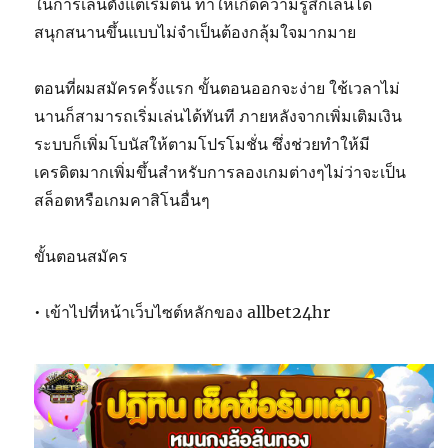
ในการเล่นตั้งแต่เริ่มต้น ทำให้เกิดความรู้สึกเล่นได้
สนุกสนานขึ้นแบบไม่จำเป็นต้องกลุ้มใจมากมาย
ตอนที่ผมสมัครครั้งแรก ขั้นตอนออกจะง่าย ใช้เวลาไม่
นานก็สามารถเริ่มเล่นได้ทันที ภายหลังจากเพิ่มเติมเงิน
ระบบก็เพิ่มโบนัสให้ตามโปรโมชั่น ซึ่งช่วยทำให้มี
เครดิตมากเพิ่มขึ้นสำหรับการลองเกมต่างๆไม่ว่าจะเป็น
สล็อตหรือเกมคาสิโนอื่นๆ
ขั้นตอนสมัคร
• เข้าไปที่หน้าเว็บไซต์หลักของ allbet24hr