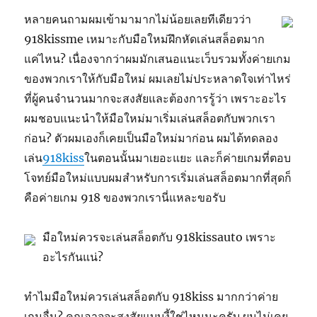
หลายคนถามผมเข้ามามากไม่น้อยเลยทีเดียวว่า
918kissme เหมาะกับมือใหม่ฝึกหัดเล่นสล็อตมาก
แค่ไหน? เนื่องจากว่าผมมักเสนอแนะเว็บรวมทั้งค่ายเกม
ของพวกเราให้กับมือใหม่ ผมเลยไม่ประหลาดใจเท่าไหร่
ที่ผู้คนจำนวนมากจะสงสัยและต้องการรู้ว่า เพราะอะไร
ผมชอบแนะนำให้มือใหม่มาเริ่มเล่นสล็อตกับพวกเรา
ก่อน? ตัวผมเองก็เคยเป็นมือใหม่มาก่อน ผมได้ทดลอง
เล่น
918kiss
ในตอนนั้นมาเยอะแยะ และก็ค่ายเกมที่ตอบ
โจทย์มือใหม่แบบผมสำหรับการเริ่มเล่นสล็อตมากที่สุดก็
คือค่ายเกม 918 ของพวกเรานี่แหละขอรับ
มือใหม่ควรจะเล่นสล็อตกับ 918kissauto เพราะ
อะไรกันแน่?
ทำไมมือใหม่ควรเล่นสล็อตกับ 918kiss มากกว่าค่าย
เกมอื่น? คุณอาจจะสงสัยแบบงี้ใช่ไหมนะครับ ผมไม่เคย