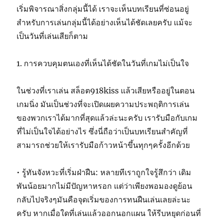
เริ่มพิจารณาสิ่งกลุ่มนี้ได้ เราจะเห็นบทเรียนที่ซ่อนอยู่
สำหรับการเล่นกลุ่มนี้ได้อย่างเห็นได้ชัดเลยครับ แม้จะ
เป็นวันที่เล่นเสียก็ตาม
1. การควบคุมตนเองที่เห็นได้ชัดในวันที่เกมไม่เป็นใจ
ในช่วงที่เราเล่น สล็อต918kiss แล้วเสียหรืออยู่ในตอน
เกมนิ่ง มันเป็นช่วงที่จะเปิดเผยความประพฤติการเล่น
ของพวกเราได้มากที่สุดแล้วล่ะนะครับ เรารับมือกับเกม
ที่ไม่เป็นใจได้อย่างไร ซึ่งนี่ถือว่าเป็นบทเรียนสำคัญที่
สามารถช่วยให้เรารับมือก้าวหน้าขึ้นทุกๆครั้งอีกด้วย
• รู้ทันจังหวะที่เริ่มฝ่าฝืน: หลายทีเราถูกใจรู้สึกว่า เดิม
พันน้อยมากไม่มีปัญหาหรอก แต่ว่าเพียงพอมองดูย้อน
กลับไปจริงๆมันคือจุดเริ่มของการทนฝืนเล่นเลยล่ะนะ
ครับ หากเมื่อใดที่เล่นแล้วออกนอกแผน ให้รีบหยุดก่อนที่