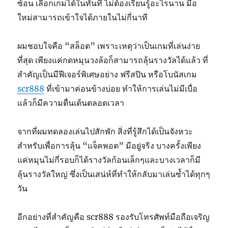
ซ้อน เลือกเกมได้ในทันที ไม่ต้องเรียนรู้อะไรนาน มือ
ใหม่สามารถเข้าใจได้ภายในไม่กี่นาที
ผมชอบใจคือ “สล็อต” เพราะเหตุว่าเป็นเกมที่เล่นง่าย
ที่สุด เพียงแค่กดหมุนวงล้อก็สามารถลุ้นรางวัลได้แล้ว ที่
สำคัญเป็นมีฟีเจอร์พิเศษอย่าง ฟรีสปิน หรือโบนัสเกม
scr888
ที่เข้ามาค่อนข้างบ่อย ทำให้การเล่นไม่มีเบื่อ
แล้วก็มีความตื่นเต้นตลอดเวลา
จากที่ผมทดลองเล่นไปสักพัก สิ่งที่รู้สึกได้เป็นจังหวะ
สำหรับเพื่อการลุ้น “แจ็คพอต” มีอยู่จริง บางครั้งเพียง
แค่หมุนไม่กี่รอบก็ได้รางวัลก้อนเล็กๆและบางเวลาก็มี
ลุ้นรางวัลใหญ่ ซึ่งเป็นเสน่ห์ที่ทำให้กลับมาเล่นซ้ำได้ทุกๆ
วัน
อีกอย่างที่สำคัญคือ scr888 รองรับโทรศัพท์มือถือเจริญ