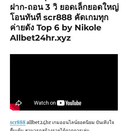
ฝาก-ถอน 3 วิ ยอดเล็กยอดใหญ่
โอนทันที scr888 คัดเกมทุก
ค่ายดัง Top 6 by Nikole
Allbet24hr.xyz
scr888
allbet24hr เกมออนไลน์ยอดนิยม บันเทิงใจ
ตื่นเต้น สามารถสร้างรายได้จากการเล่น