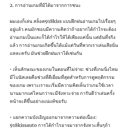
2. การอ่านเกมที่มิได้มาจากการชนะ
ผมเองก็เล่น สล็อต918kiss แบบฝึกฝนอ่านเกมไปเรื่อยๆ
อยู่แล้ว คนมักชอบมีความคิดว่าถ้าอยากได้กำไรจะต้อง
อ่านเกมเป็นและก็ได้กำไรให้ได้เพียงแค่นั้น แต่อันที่จริง
แล้ว การอ่านเกมเกิดขึ้นได้แม้แต่วันที่พวกเราเล่นเสียนั่น
แหละครับ มันช่วยฝึกฝนเราได้เช่นกัน
• เห็นลักษณะของเกมในตอนที่ไม่จ่าย: ช่วงที่เกมนิ่งไหม
มีโบนัสเลยคือช่วงที่ดีเยี่ยมที่สุดสำหรับการดูพฤติกรรม
ของเกม เพราะเราจะเริ่มมีความคิดเห็นว่าเกมใช้เวลา
นานมากแค่ไหนกว่าจะมีจังหวะจ่าย การันตีว่าเล่นครั้ง
หน้าจะดีขึ้นอย่างแน่แท้ขอรับ
• แยกความบังเอิญออกมาจากความต่อเนื่อง:
918kissauto การได้กำไรอาจมาจากจังหวะสั้นๆถ้า