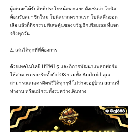
ผู้เล่นจะได้รับสิทธิประโยชน์เยอะแยะ ดังเช่นว่า โบนัส
ต้อนรับสมาชิกใหม่ โบนัสฝากคราวแรก โบนัสคืนยอด
เสีย แล้วก็กิจกรรมพิเศษลุ้นของขวัญอีกเพียบเลย ที่แจก
จริงทุกวัน
4. เล่นได้ทุกที่ที่ต้องการ
ด้วยเทคโนโลยี HTML5 และก็การพัฒนาแพลตฟอร์ม
ให้สามารถรองรับทั้งยัง iOS รวมทั้ง Android คุณ
สามารถเล่นเครดิตฟรีได้ทุกๆที่ ไม่ว่าจะอยู่บ้าน สถานที่
ทำงาน หรือแม้กระทั้งระหว่างเดินทาง