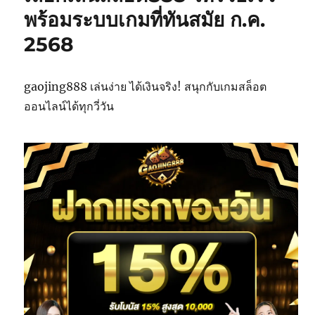
พร้อมระบบเกมที่ทันสมัย ก.ค.
2568
gaojing888 เล่นง่าย ได้เงินจริง! สนุกกับเกมสล็อต
ออนไลน์ได้ทุกวี่วัน