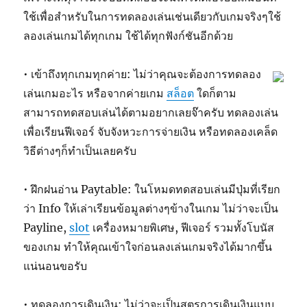
ใช้เพื่อสำหรับในการทดลองเล่นเช่นเดียวกับเกมจริงๆใช้
ลองเล่นเกมได้ทุกเกม ใช้ได้ทุกฟังก์ชันอีกด้วย
• เข้าถึงทุกเกมทุกค่าย: ไม่ว่าคุณจะต้องการทดลอง
เล่นเกมอะไร หรือจากค่ายเกม
สล็อต
ใดก็ตาม
สามารถทดสอบเล่นได้ตามอยากเลยจ๊าครับ ทดลองเล่น
เพื่อเรียนฟีเจอร์ จับจังหวะการจ่ายเงิน หรือทดลองเคล็ด
วิธีต่างๆก็ทำเป็นเลยครับ
• ฝึกฝนอ่าน Paytable: ในโหมดทดสอบเล่นมีปุ่มที่เรียก
ว่า Info ให้เล่าเรียนข้อมูลต่างๆข้างในเกม ไม่ว่าจะเป็น
Payline,
slot
เครื่องหมายพิเศษ, ฟีเจอร์ รวมทั้งโบนัส
ของเกม ทำให้คุณเข้าใจก่อนลงเล่นเกมจริงได้มากขึ้น
แน่นอนขอรับ
• ทดลองการเดินเงิน: ไม่ว่าจะเป็นสูตรการเดินเงินแบบ