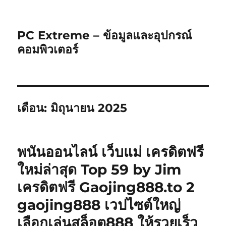
PC Extreme – ข้อมูลและอุปกรณ์
คอมพิวเตอร์
เดือน:
มิถุนายน 2025
พนันออนไลน์ เว็บแม่ เครดิตฟรี
ใหม่ล่าสุด Top 59 by Jim
เครดิตฟรี Gaojing888.to 2
gaojing888 เวปไซต์ใหญ่
เลือกเล่นสล็อต888 ให้รวยเร็ว