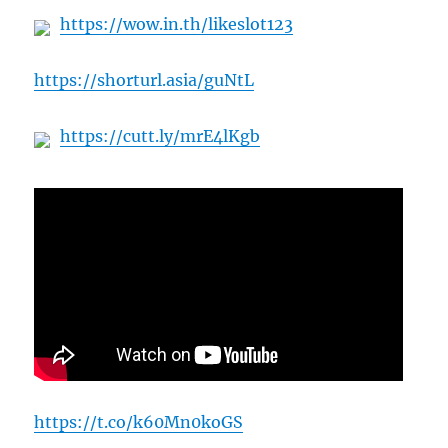
https://wow.in.th/likeslot123
https://shorturl.asia/guNtL
https://cutt.ly/mrE4lKgb
https://t.co/k60Mn0koGS