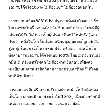
เว็บไซต์สล็อต เครดิตฟรี 2025 กดรับเอง ผ่านหน้าเว็บ
ยอมรับได้จริง 100% ไม่ต้องแชร์ ไม่ต้องรอแอดมิน
วงการเกมสล็อต888ได้ปรับปรุงรวมทั้งเติบโตอย่างเร็ว
โดยเฉพาะในเรื่องของโปรโมชั่นและสิทธิประโยชน์ที่ผู้
เล่นจะได้รับ ไม่ว่าจะเป็นผู้เล่นเครดิตฟรีใหม่หรือผู้เล่น
ประจำ หนึ่งในโปรโมชั่นยอดนิยมสูงสุดและก็ถูกเอ๋ยถึง
สูงที่สุดในเวลานี้เป็น เครดิตฟรี กดรับเองผ่านหน้าเว็บ
ซึ่งสามารถยอมรับได้จริงแบบ 100% โดยไม่ต้องผ่านแอ
ดมิน ไม่ต้องแชร์โพสต์ ไม่ต้องฝากเงินก่อน เพียงลง
ทะเบียนสมัครสมาชิกก็สามารถกดรับเครดิตฟรีได้โดย
ทันทีด้วยตัวเอง
การแจกเครดิตฟรีแบบกดรับเองผ่านหน้าเว็บไซต์แปลง
เป็นโอกาสยอดนิยมอย่างเร็วในปี 2025 เนื่องด้วยข้อดีที่
เหนือกว่าแบบอย่างเก่าๆอย่างแจ่มแจ้ง ดังนี้