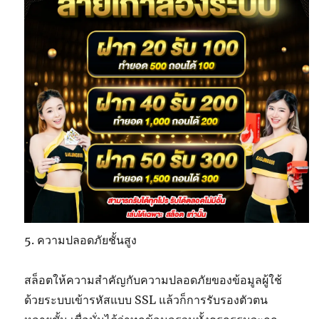
5. ความปลอดภัยชั้นสูง
สล็อตให้ความสำคัญกับความปลอดภัยของข้อมูลผู้ใช้
ด้วยระบบเข้ารหัสแบบ SSL แล้วก็การรับรองตัวตน