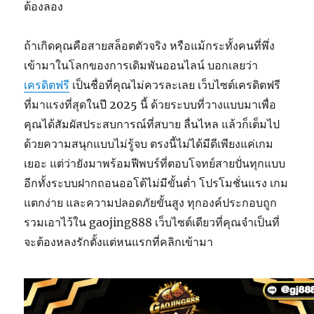
ต้องลอง
ถ้าเกิดคุณคือสายสล็อตตัวจริง หรือแม้กระทั้งคนที่พึ่ง
เข้ามาในโลกของการเดิมพันออนไลน์ บอกเลยว่า
เครดิตฟรี
เป็นชื่อที่คุณไม่ควรละเลย เว็บไซต์เครดิตฟรี
ที่มาแรงที่สุดในปี 2025 นี้ ด้วยระบบที่วางแบบมาเพื่อ
คุณได้สัมผัสประสบการณ์ที่สบาย ลื่นไหล แล้วก็เต็มไป
ด้วยความสนุกแบบไม่รู้จบ ตรงนี้ไม่ได้มีดีเพียงแค่เกม
เยอะ แต่ว่ายังมาพร้อมฟีพบร์ที่ตอบโจทย์สายปั่นทุกแบบ
อีกทั้งระบบฝากถอนออโต้ไม่มีขั้นต่ำ โปรโมชั่นแรง เกม
แตกง่าย และความปลอดภัยขั้นสูง ทุกองค์ประกอบถูก
รวมเอาไว้ใน gaojing888 เว็บไซต์เดียวที่คุณจำเป็นที่
จะต้องหลงรักตั้งแต่หนแรกที่คลิกเข้ามา