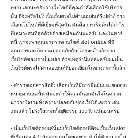
ทราบเลยนะครับว่า เว็บไซต์ที่คุณกำลังเลือกใช้บริการ
นั้น ดีจังหรือไม่? เป็นเว็บตรงไม่ผ่านเอเย่นต์รึเปล่า? การ
เลือกเว็บไซต์ที่ดีเยี่ยมที่สุดนั้น มันคือการเริ่มต้นได้กำไร
ที่เหมาะสมที่สุดด้วยด้วยเหมือนกันนะครับ และในพาร์
ทนี้ เราจะพาคุณมาตรวจเว็บไซต์ slot online ที่มี
คุณภาพและก็ความปลอดภัยกัน โดยจะอ้างอิงจาก
เว็บไซต์ของเราเป็นหลัก ด้วยเหตุว่านี่แหละครับผมเป็น
เว็บไซต์ตรงไม่ผ่านเอเย่นต์ที่ยอดเยี่ยมในช่วงเวลานี้แล้ว!
• สำรวจเอกสารสิทธิ์: เลือกเว็บที่มีการยืนยันและขอจาก
หน่วยงานแค่นั้น มันจะทำให้คุณมั่นอกมั่นใจในความ
น่าวางใจรวมทั้งความปลอดภัยของเว็บได้เลยว่า เล่น
เกมแล้ว โปร่งใสรวมทั้งยุติธรรม 100% แน่นอนครับ
• เป็นเว็บไซต์ตรงแค่นั้น: เว็บไซต์ตรงที่ดีจะเป็นเว็บ slot
ที่เชื่อมต่อ API กับค่ายเกมโดยเฉพาะ ทำให้ตัวเกมจะไม่