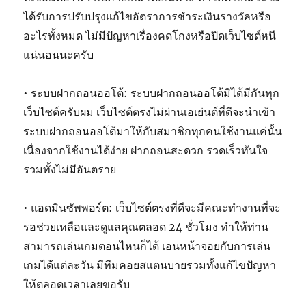
ได้รับการปรับปรุงแก้ไขอัตราการชำระเงินรางวัลหรือ
อะไรทั้งหมด ไม่มีปัญหาเรื่องคดโกงหรือปิดเว็บไซต์หนี
แน่นอนนะครับ
• ระบบฝากถอนออโต้: ระบบฝากถอนออโต้มิได้มีกันทุก
เว็บไซต์ครับผม เว็บไซต์ตรงไม่ผ่านเอเย่นต์ที่ดีจะนำเข้า
ระบบฝากถอนออโต้มาให้กับสมาชิกทุกคนใช้งานแค่นั้น
เนื่องจากใช้งานได้ง่าย ฝากถอนสะดวก รวดเร็วทันใจ
รวมทั้งไม่มีอันตราย
• แอดมินซัพพอร์ต: เว็บไซต์ตรงที่ดีจะมีคณะทำงานที่จะ
รอช่วยเหลือและดูแลคุณตลอด 24 ชั่วโมง ทำให้ท่าน
สามารถเล่นเกมตอนไหนก็ได้ เอนหน้าจอยกับการเล่น
เกมได้แต่ละวัน มีทีมคอยสแตนบายรวมทั้งแก้ไขปัญหา
ให้ตลอดเวลาเลยขอรับ