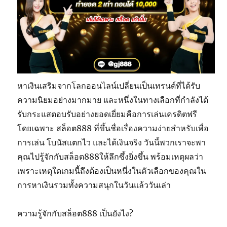
หาเงินเสริมจากโลกออนไลน์เปลี่ยนเป็นเทรนด์ที่ได้รับ
ความนิยมอย่างมากมาย และหนึ่งในทางเลือกที่กำลังได้
รับกระแสตอบรับอย่างยอดเยี่ยมคือการเล่นเครดิตฟรี
โดยเฉพาะ สล็อต888 ที่ขึ้นชื่อเรื่องความง่ายสำหรับเพื่อ
การเล่น โบนัสแตกไว และได้เงินจริง วันนี้พวกเราจะพา
คุณไปรู้จักกับสล็อต888ให้ลึกซึ้งยิ่งขึ้น พร้อมเหตุผลว่า
เพราะเหตุใดเกมนี้ถึงต้องเป็นหนึ่งในตัวเลือกของคุณใน
การหาเงินรวมทั้งความสนุกในวันแล้ววันเล่า
ความรู้จักกับสล็อต888 เป็นยังไง?