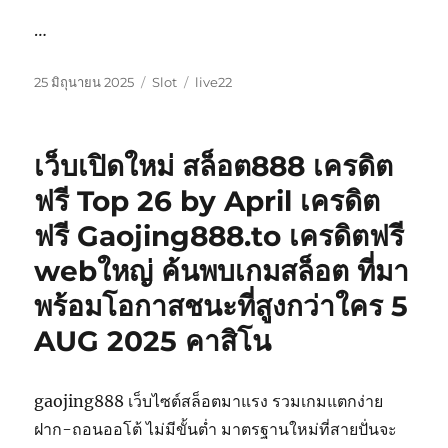
…
เขียน
หมวด
ป้าย
25 มิถุนายน 2025
Slot
live22
เมื่อ
หมู่
กำกับ
เว็บเปิดใหม่ สล็อต888 เครดิต
ฟรี Top 26 by April เครดิต
ฟรี Gaojing888.to เครดิตฟรี
webใหญ่ ค้นพบเกมสล็อต ที่มา
พร้อมโอกาสชนะที่สูงกว่าใคร 5
AUG 2025 คาสิโน
gaojing888 เว็บไซต์สล็อตมาแรง รวมเกมแตกง่าย
ฝาก-ถอนออโต้ ไม่มีขั้นต่ำ มาตรฐานใหม่ที่สายปั่นจะ