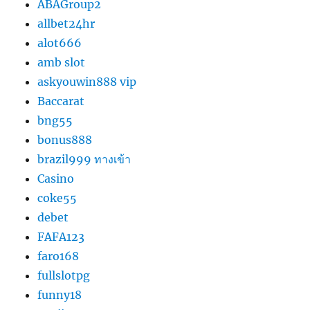
ABAGroup2
allbet24hr
alot666
amb slot
askyouwin888 vip
Baccarat
bng55
bonus888
brazil999 ทางเข้า
Casino
coke55
debet
FAFA123
faro168
fullslotpg
funny18