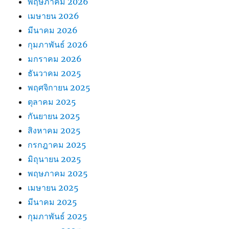
พฤษภาคม 2026
เมษายน 2026
มีนาคม 2026
กุมภาพันธ์ 2026
มกราคม 2026
ธันวาคม 2025
พฤศจิกายน 2025
ตุลาคม 2025
กันยายน 2025
สิงหาคม 2025
กรกฎาคม 2025
มิถุนายน 2025
พฤษภาคม 2025
เมษายน 2025
มีนาคม 2025
กุมภาพันธ์ 2025