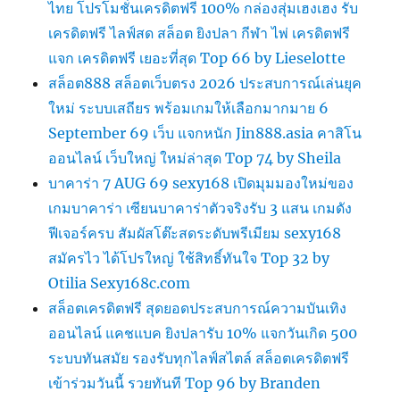
ไทย โปรโมชั่นเครดิตฟรี 100% กล่องสุ่มเฮงเฮง รับ
เครดิตฟรี ไลฟ์สด สล็อต ยิงปลา กีฬา ไพ่ เครดิตฟรี
แจก เครดิตฟรี เยอะที่สุด Top 66 by Lieselotte
สล็อต888 สล็อตเว็บตรง 2026 ประสบการณ์เล่นยุค
ใหม่ ระบบเสถียร พร้อมเกมให้เลือกมากมาย 6
September 69 เว็บ แจกหนัก Jin888.asia คาสิโน
ออนไลน์ เว็บใหญ่ ใหม่ล่าสุด Top 74 by Sheila
บาคาร่า 7 AUG 69 sexy168 เปิดมุมมองใหม่ของ
เกมบาคาร่า เซียนบาคาร่าตัวจริงรับ 3 แสน เกมดัง
ฟีเจอร์ครบ สัมผัสโต๊ะสดระดับพรีเมียม sexy168
สมัครไว ได้โปรใหญ่ ใช้สิทธิ์ทันใจ Top 32 by
Otilia Sexy168c.com
สล็อตเครดิตฟรี สุดยอดประสบการณ์ความบันเทิง
ออนไลน์ แคชแบค ยิงปลารับ 10% แจกวันเกิด 500
ระบบทันสมัย รองรับทุกไลฟ์สไตล์ สล็อตเครดิตฟรี
เข้าร่วมวันนี้ รวยทันที Top 96 by Branden