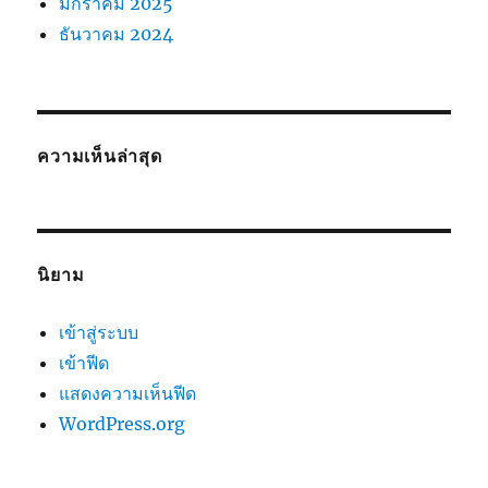
มกราคม 2025
ธันวาคม 2024
ความเห็นล่าสุด
นิยาม
เข้าสู่ระบบ
เข้าฟีด
แสดงความเห็นฟีด
WordPress.org