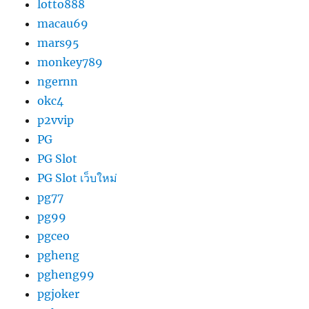
lotto888
macau69
mars95
monkey789
ngernn
okc4
p2vvip
PG
PG Slot
PG Slot เว็บใหม่
pg77
pg99
pgceo
pgheng
pgheng99
pgjoker