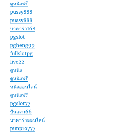
ดูหนังฟรี
pussy888
pussy888
บาคาร่า168
pgslot
pgheng99
fullslotpg
live22
ดูหนัง
ดูหนังฟรี
หนังออนไลน์
ดูหนังฟรี
pgslot77
ปั่นแตก66
บาคาร่าออนไลน์
punpro777