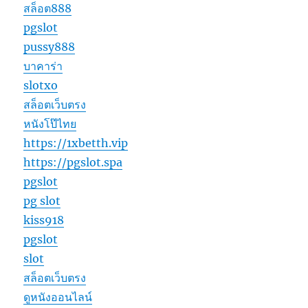
สล็อต888
pgslot
pussy888
บาคาร่า
slotxo
สล็อตเว็บตรง
หนังโป๊ไทย
https://1xbetth.vip
https://pgslot.spa
pgslot
pg slot
kiss918
pgslot
slot
สล็อตเว็บตรง
ดูหนังออนไลน์