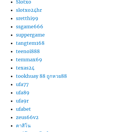
Slotxo
slotxo24hr
sretthi99
ssgame666
suppergame
tangtem168
teenoi888
temmax69
texas24
tookhuay 88 ถูกหวย88
ufa77
ufa89
ufa9r
ufabet
zeus66v2
คาสิโน