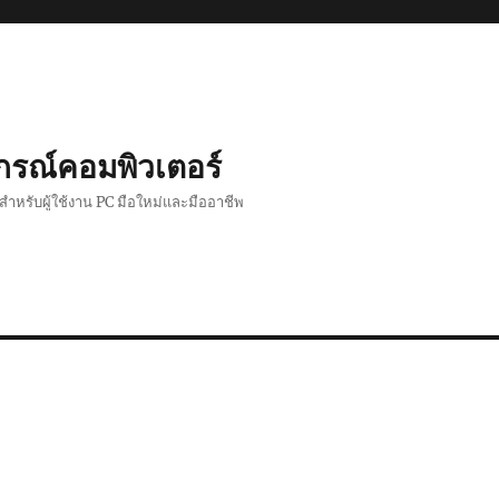
กรณ์คอมพิวเตอร์
สำหรับผู้ใช้งาน PC มือใหม่และมืออาชีพ