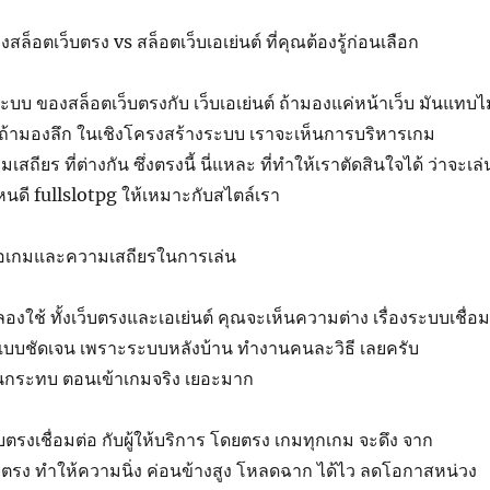
็อตเว็บตรง vs สล็อตเว็บเอเย่นต์ ที่คุณต้องรู้ก่อนเลือก
บบ ของสล็อตเว็บตรงกับ เว็บเอเย่นต์ ถ้ามองแค่หน้าเว็บ มันแทบไม
แต่ถ้ามองลึก ในเชิงโครงสร้างระบบ เราจะเห็นการบริหารเกม
ียร ที่ต่างกัน ซึ่งตรงนี้ นี่แหละ ที่ทำให้เราตัดสินใจได้ ว่าจะเล่
ไหนดี fullslotpg ให้เหมาะกับสไตล์เรา
ต่อเกมและความเสถียรในการเล่น
ลองใช้ ทั้งเว็บตรงและเอเย่นต์ คุณจะเห็นความต่าง เรื่องระบบเชื่อม
แบบชัดเจน เพราะระบบหลังบ้าน ทำงานคนละวิธี เลยครับ
ันกระทบ ตอนเข้าเกมจริง เยอะมาก
็บตรงเชื่อมต่อ กับผู้ให้บริการ โดยตรง เกมทุกเกม จะดึง จาก
ดยตรง ทำให้ความนิ่ง ค่อนข้างสูง โหลดฉาก ได้ไว ลดโอกาสหน่วง