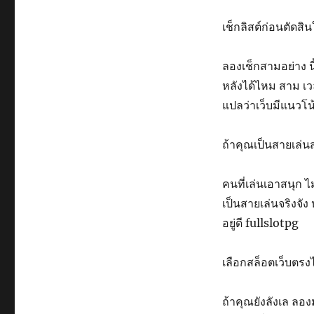
เช็กลิสต์ก่อนตัดสิ
ลองเช็กสามอย่าง น
หลังได้ไหม สาม เว
แปลว่าเว็บมีแนวโน
ถ้าคุณเป็นสายเล่
คนที่เล่นเอาสนุก ไ
เป็นสายเล่นจริงจั
อยู่ดี fullslotpg
เลือกสล็อตเว็บตรง
ถ้าคุณยังลังเล ลอง