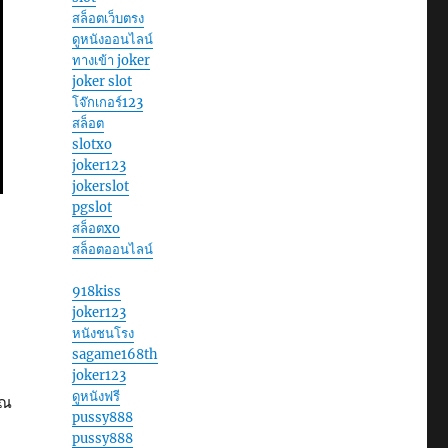
สล็อตเว็บตรง
ดูหนังออนไลน์
ทางเข้า joker
joker slot
โจ๊กเกอร์123
สล็อต
slotxo
joker123
jokerslot
pgslot
สล็อตxo
สล็อตออนไลน์
918kiss
joker123
หนังชนโรง
sagame168th
joker123
ดูหนังฟรี
ุณ
pussy888
pussy888