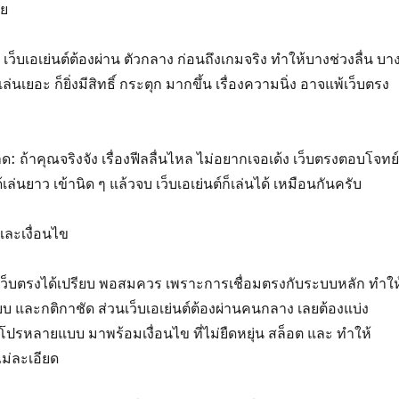
ลย
: เว็บเอเย่นต์ต้องผ่าน ตัวกลาง ก่อนถึงเกมจริง ทำให้บางช่วงลื่น บา
เล่นเยอะ ก็ยิ่งมีสิทธิ์ กระตุก มากขึ้น เรื่องความนิ่ง อาจแพ้เว็บตรง
าด: ถ้าคุณจริงจัง เรื่องฟีลลื่นไหล ไม่อยากเจอเด้ง เว็บตรงตอบโจทย์
้เล่นยาว เข้านิด ๆ แล้วจบ เว็บเอเย่นต์ก็เล่นได้ เหมือนกันครับ
ละเงื่อนไข
าเว็บตรงได้เปรียบ พอสมควร เพราะการเชื่อมตรงกับระบบหลัก ทำให
บ และกติกาชัด ส่วนเว็บเอเย่นต์ต้องผ่านคนกลาง เลยต้องแบ่ง
โปรหลายแบบ มาพร้อมเงื่อนไข ที่ไม่ยืดหยุ่น สล็อต และ ทำให้
ไม่ละเอียด