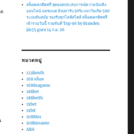
สล็อตเครดิตฟรี สุดยอดประสบการณ์ความบันเทิง
วด
ออนไลน์ แคชแบค ยิงปลารับ 10% แจกวันเกิด 500
ระบบทันสมัย รองรับทุกไลฟ์สไตล์ สล็อตเครดิตฟรี
เข้าร่วมวันนี้ รวยทันที Top 96 by Branden
jin55.guru 14 ก.ย. 26
หมวดหมู่
123lionth
168 สล็อต
1688sagame
188bet
188betth
1xbet
1xbit
918Kiss
น
918kissauto
ABA