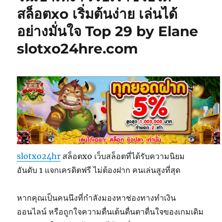
สล็อตxo เริ่มต้นง่าย เล่นได้
อย่างมั่นใจ Top 29 by Elane
slotxo24hre.com
slotxo24hr
สล็อตxo เว็บสล็อตที่ได้รับความนิยม
อันดับ 1 แจกเครดิตฟรี ไม่ต้องฝาก คนเล่นสูงที่สุด
หากคุณเป็นคนนึงที่กำลังมองหาช่องทางทำเงิน
ออนไลน์ หรือถูกใจความตื่นเต้นตื่นตาตื่นใจของเกมเดิม