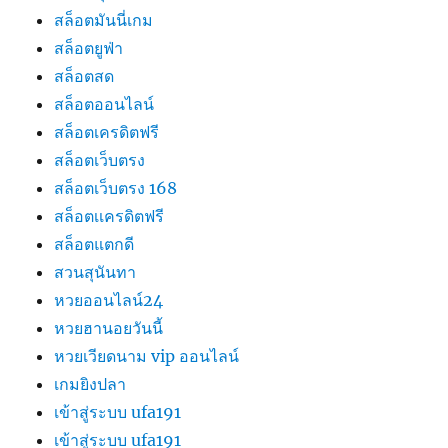
สล็อตมันนี่เกม
สล็อตยูฟ่า
สล็อตสด
สล็อตออนไลน์
สล็อตเครดิตฟรี
สล็อตเว็บตรง
สล็อตเว็บตรง 168
สล็อตเเครดิตฟรี
สล็อตแตกดี
สวนสุนันทา
หวยออนไลน์24
หวยฮานอยวันนี้
หวยเวียดนาม vip ออนไลน์
เกมยิงปลา
เข้าสู่ระบบ ufa191
เข้าสู่ระบบ ufa191