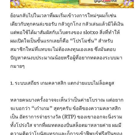
ย้อนกลับไปในเวลาที่ผมเริ่มเข้าวงการใหม่ๆผมก็เช่น
เดียวกับทุกคนล่ะขอรับ กลัวถูกโกง กลัวเล่นแล้วมิได้เงิน
แต่พอใช้ได้มาสัมผัสกับเว็บตรงของ slotxo สิ่งที่ทำให้
ผมเปิดใจเป็นขั้นแรกเลยก็คือ “โปรโมชั่น” สำหรับ
สมาชิกใหม่ที่แทบจะไม่ต้องลงทุนเองเลย ซึ่งมันตอบ
ปัญหาคนงบประมาณน้อยหรือผู้ที่อยากทดลองระบบมา
กมายๆ
1. ระบบเสถียร เกมคลาสสิก แตกง่ายแบบไม่ล็อคยูส
หลายคนบางครั้งอาจจะเห็นว่าเป็นค่ายโบราณ แต่อยาก
จะบอกว่า “เก๋าเกม” สุดๆครับ ข้อดีของความคลาสสิก
เป็น อัตราการจ่ายรางวัล (RTP) ของเขาออกจะนิ่งรวม
ทั้งโปร่งใส จากที่ผมทดลองปั่นสล็อตมาหลายค่าย ผมมี
ความคิดว่าโบนัสแทรกและก็การเข้าฟีพบร์ฟรีสปินของ