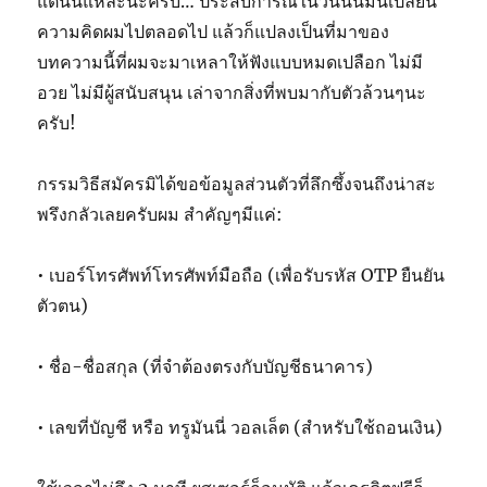
แต่นั่นแหละนะครับ… ประสบการณ์ในวันนั้นมันเปลี่ยน
ความคิดผมไปตลอดไป แล้วก็แปลงเป็นที่มาของ
บทความนี้ที่ผมจะมาเหลาให้ฟังแบบหมดเปลือก ไม่มี
อวย ไม่มีผู้สนับสนุน เล่าจากสิ่งที่พบมากับตัวล้วนๆนะ
ครับ!
กรรมวิธีสมัครมิได้ขอข้อมูลส่วนตัวที่ลึกซึ้งจนถึงน่าสะ
พรึงกลัวเลยครับผม สำคัญๆมีแค่:
• เบอร์โทรศัพท์โทรศัพท์มือถือ (เพื่อรับรหัส OTP ยืนยัน
ตัวตน)
• ชื่อ-ชื่อสกุล (ที่จำต้องตรงกับบัญชีธนาคาร)
• เลขที่บัญชี หรือ ทรูมันนี่ วอลเล็ต (สำหรับใช้ถอนเงิน)