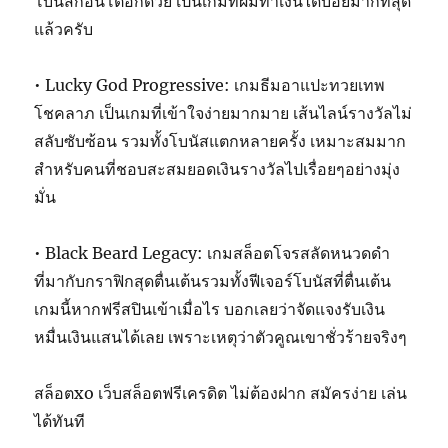
โบนัสก้อนโตอีกด้วย เป็นเกมที่ผมทำเงินได้บ่อยมากที่สุด
แล้วครับ
• Lucky God Progressive: เกมธีมอาแปะทวยเทพ
โชคลาภ เป็นเกมที่เข้าใจง่ายมากมาย เส้นไลน์รางวัลไม่
สลับซับซ้อน รวมทั้งโบนัสแตกหลายครั้ง เหมาะสมมาก
สำหรับคนที่ชอบสะสมยอดเงินรางวัลไปเรื่อยๆอย่างมุ่ง
มั่น
• Black Beard Legacy: เกมสล็อตโจรสลัดหนวดดำ
ที่มากับกราฟิกสุดตื่นเต้นรวมทั้งฟีเจอร์โบนัสที่ตื่นเต้น
เกมนี้หากฟรีสปินเข้าเมื่อไร บอกเลยว่าจัดแจงรับเงิน
หมื่นเงินแสนได้เลย เพราะเหตุว่าตัวคูณเขาชั่วร้ายจริงๆ
สล็อตxo เว็บสล็อตฟรีเครดิต ไม่ต้องฝาก สมัครง่าย เล่น
ได้ทันที