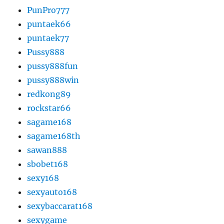
PunPro777
puntaek66
puntaek77
Pussy888
pussy888fun
pussy888win
redkong89
rockstar66
sagame168
sagame168th
sawan888
sbobet168
sexy168
sexyauto168
sexybaccarat168
sexygame