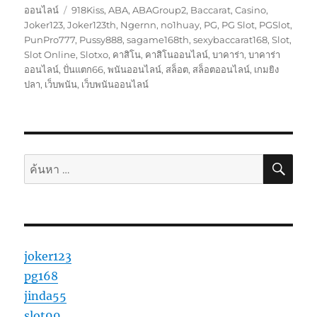
ป้าย
ออนไลน์
918Kiss
,
ABA
,
ABAGroup2
,
Baccarat
,
Casino
,
กำกับ
Joker123
,
Joker123th
,
Ngernn
,
no1huay
,
PG
,
PG Slot
,
PGSlot
,
PunPro777
,
Pussy888
,
sagame168th
,
sexybaccarat168
,
Slot
,
Slot Online
,
Slotxo
,
คาสิโน
,
คาสิโนออนไลน์
,
บาคาร่า
,
บาคาร่า
ออนไลน์
,
ปั่นแตก66
,
พนันออนไลน์
,
สล็อต
,
สล็อตออนไลน์
,
เกมยิง
ปลา
,
เว็บพนัน
,
เว็บพนันออนไลน์
ค้นห
ค้นหา:
joker123
pg168
jinda55
slot99