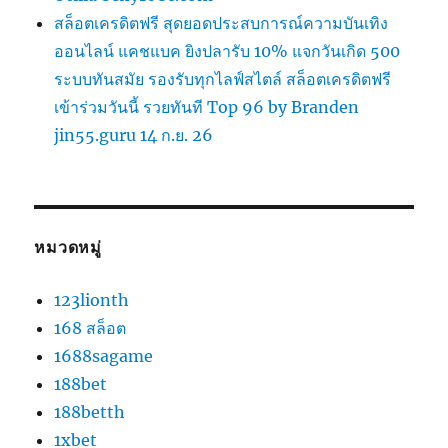
สล็อตเครดิตฟรี สุดยอดประสบการณ์ความบันเทิง
ออนไลน์ แคชแบค ยิงปลารับ 10% แจกวันเกิด 500
ระบบทันสมัย รองรับทุกไลฟ์สไตล์ สล็อตเครดิตฟรี
เข้าร่วมวันนี้ รวยทันที Top 96 by Branden
jin55.guru 14 ก.ย. 26
หมวดหมู่
123lionth
168 สล็อต
1688sagame
188bet
188betth
1xbet