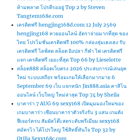
ห้ามพลาด โปรดีรออยู่ Top 2 by Steven
Tangtem168e.com
เครดิตฟรี hengjing168d.com 12 July 2569
hengjing168 หวยออนไลน์ อัตราจ่ายมากที่สุด ของ
ไทย โปรโมชั่นเครดิตฟรี 100% กล่องสุ่มเฮงเฮง รับ
เครดิตฟรี ไลฟ์สด สล็อต ยิงปลา กีฬา ไพ่ เครดิตฟรี
แจก เครดิตฟรี เยอะที่สุด Top 66 by Lieselotte
สล็อต888 สล็อตเว็บตรง 2026 ประสบการณ์เล่นยุค
ใหม่ ระบบเสถียร พร้อมเกมให้เลือกมากมาย 6
September 69 เว็บ แจกหนัก Jin888.asia คาสิโน
ออนไลน์ เว็บใหญ่ ใหม่ล่าสุด Top 74 by Sheila
บาคาร่า 7 AUG 69 sexy168 เปิดมุมมองใหม่ของ
เกมบาคาร่า เซียนบาคาร่าตัวจริงรับ 3 แสน เกมดัง
ฟีเจอร์ครบ สัมผัสโต๊ะสดระดับพรีเมียม sexy168
สมัครไว ได้โปรใหญ่ ใช้สิทธิ์ทันใจ Top 32 by
Otilia Sexy168c.com