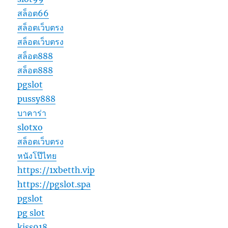
สล็อต66
สล็อตเว็บตรง
สล็อตเว็บตรง
สล็อต888
สล็อต888
pgslot
pussy888
บาคาร่า
slotxo
สล็อตเว็บตรง
หนังโป๊ไทย
https://1xbetth.vip
https://pgslot.spa
pgslot
pg slot
kiss918