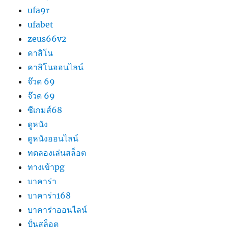
ufa9r
ufabet
zeus66v2
คาสิโน
คาสิโนออนไลน์
จ๊วด 69
จ๊วด 69
ซีเกมส์68
ดูหนัง
ดูหนังออนไลน์
ทดลองเล่นสล็อต
ทางเข้าpg
บาคาร่า
บาคาร่า168
บาคาร่าออนไลน์
ปั่นสล็อต