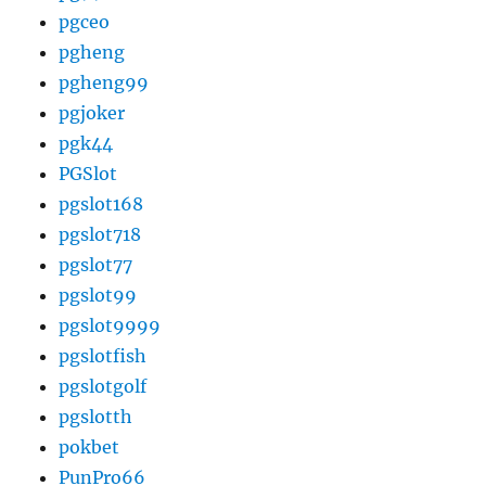
pgceo
pgheng
pgheng99
pgjoker
pgk44
PGSlot
pgslot168
pgslot718
pgslot77
pgslot99
pgslot9999
pgslotfish
pgslotgolf
pgslotth
pokbet
PunPro66