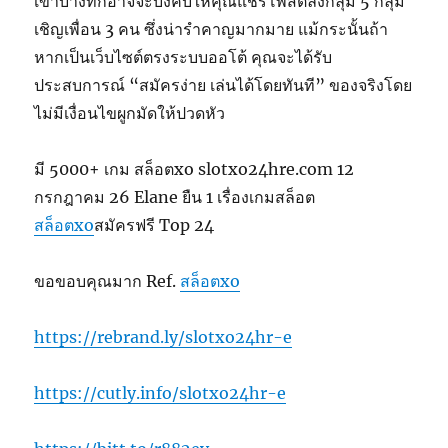
เขาบางทีก็อาจจะบังคับให้คุณแชร์โพสต์ลงกลุ่ม 5 กลุ่ม
เชิญเพื่อน 3 คน ซึ่งน่ารำคาญมากมาย แม้กระนั้นถ้า
หากเป็นเว็บไซต์ตรงระบบออโต้ คุณจะได้รับ
ประสบการณ์ “สมัครง่าย เล่นได้โดยทันที” ของจริงโดย
ไม่มีเงื่อนไขผูกมัดให้ปวดหัว
มี 5000+ เกม สล็อตxo slotxo24hre.com 12
กรกฎาคม 26 Elane ยืน 1 เรื่องเกมสล็อต
สล็อตxo
สมัครฟรี Top 24
ขอขอบคุณมาก Ref.
สล็อตxo
https://rebrand.ly/slotxo24hr-e
https://cutly.info/slotxo24hr-e