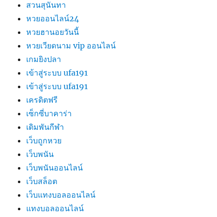
สวนสุนันทา
หวยออนไลน์24
หวยฮานอยวันนี้
หวยเวียดนาม vip ออนไลน์
เกมยิงปลา
เข้าสู่ระบบ ufa191
เข้าสู่ระบบ ufa191
เครดิตฟรี
เซ็กซี่บาคาร่า
เดิมพันกีฬา
เว็บถูกหวย
เว็บพนัน
เว็บพนันออนไลน์
เว็บสล็อต
เว็บแทงบอลออนไลน์
แทงบอลออนไลน์