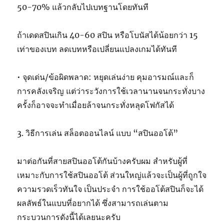
50-70% แล้วกลับไปเบทฐานโดยทันที
ถ้าเดดสปินเกิน 40-60 สปิน หรือโบนัสได้น้อยกว่า 15
เท่าของเบท ลดเบทหรือเปลี่ยนแปลงเกมได้ทันที
• จุดเด่น/ข้อผิดพลาด: หยุดเล่นง่าย คุมอารมณ์และก็
การคลังเจริญ แต่ว่าระวังการใช้เวลานานจนกระทั่งบาง
ครั้งก็อาจจะทำเมื่อยล้าจนกระทั่งหลุดโฟกัสได้
3. วิธีการเล่น สล็อตออนไลน์ แบบ “สปินออโต้”
มาต่อกันที่สายสปินออโต้กันบ้างครับผม สำหรับผู้ที่
เหมาะกับการใช้สปินออโต้ ส่วนใหญ่แล้วจะเป็นผู้ที่ถูกใจ
ความรวดเร็วทันใจ เป็นประจำ การใช้ออโต้สปินก็จะได้
ผลลัพธ์ในแบบที่อยากได้ ซึ่งสามารถเล่นตาม
กระบวนการดังนี้ได้เลยนะครับ