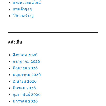
แทงหวยออนไลน์
แพนด้า555
โจ๊กเกอร์123
คลังเก็บ
สิงหาคม 2026
กรกฎาคม 2026
มิถุนายน 2026
พฤษภาคม 2026
เมษายน 2026
มีนาคม 2026
กุมภาพันธ์ 2026
มกราคม 2026