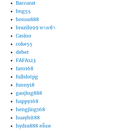
Baccarat
bng55
bonus888
brazil999 ทางเข้า
Casino
coke55
debet
FAFA123
faro168
fullslotpg
funny18
gaojing888
happy168
hengjing168
huayhit88
hydra888 สล็อต