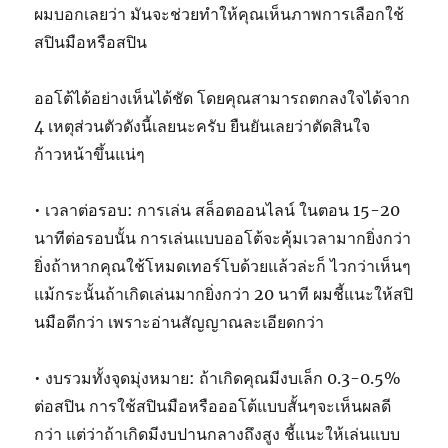
ผมบอกเลยว่า มันจะช่วยทำให้คุณเห็นภาพการเลือกใช้
สปินมือหรือสปิน
ออโต้ได้อย่างเห็นได้ชัด โดยคุณสามารถตกลงใจได้จาก
4 เหตุส่วนตัวดังนี้เลยนะครับ ยืนยันเลยว่าตัดสินใจ
ก้าวหน้าขึ้นแน่ๆ
• เวลาต่อรอบ: การเล่น สล็อตออนไลน์ ในตอน 15-20
นาทีต่อรอบนั้น การเล่นแบบออโต้จะคุ้มเวลามากยิ่งกว่า
ยิ่งถ้าหากคุณใช้โหมดเทอร์โบด้วยแล้วล่ะก็ ไวกว่าเห็นๆ
แม้กระนั้นถ้าเกิดเล่นมากยิ่งกว่า 20 นาที ผมชี้แนะให้สปิ
นมือดีกว่า เพราะอ่านสัญญาณละเอียดกว่า
• งบรวมทั้งจุดมุ่งหมาย: ถ้าเกิดคุณมีงบเล็ก 0.3-0.5%
ต่อสปิน การใช้สปินมือหรือออโต้แบบสั้นๆจะเห็นผลดี
กว่า แต่ว่าถ้าเกิดมีงบปานกลางถึงสูง ชี้แนะให้เล่นแบบ