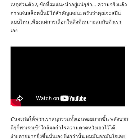
เหตุส่วนตัว 4 ข้อที่ผมแนะนำอยู่แน่ๆฮ่า… ความจริงแล้ว
การเล่นสล็อตนั้นมิได้สำคัญเลยนะครับว่าคุณจะสปิน
แบบไหน เพียงแค่การเลือกในสิ่งที่เหมาะสมกับตัวเรา
เอง
มันจะก่อให้พวกเราสนุกรวมทั้งเอนจอยมากขึ้น พลังบวก
ดีๆก็พาเราเข้าใกล้ผลกำไรความคาดหวังเอาไว้ได้
ง่ายดายมากยิ่งขึ้นนั่นเอง ยิ่งกว่านั้น ผมมั่นอกมั่นใจเลย