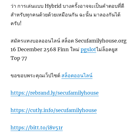
ว่า การเล่นแบบ Hybrid บางครั้งอาจจะเป็นคำตอบที่ดี
สำหรับทุกคนด้วยด้วยเหมือนกัน ฉะนั้น มาลองกันได้
ครับ!
สมัครแทงบอลออนไลน์ สล็อต Secufamilyhouse.org
16 December 2568 Finn ใหม่
pgslot
ไม่ล็อคยูส
Top 77
ขอขอบพระคุณเว็ปไซต์
สล็อตออนไลน์
https://rebrand.ly/secufamilyhouse
https://cutly.info/secufamilyhouse
https://bitt.to/i8v51r