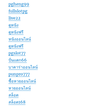
pgheng99
fullslotpg
live22
ดูหนัง
ดูหนังฟรี
หนังออนไลน์
ดูหนังฟรี
pgslot77
ปั่นแตก66
บาคาร่าออนไลน์
punpro777
ซื้อหวยออนไลน์
หวยออนไลน์
สล็อต
สล็อต168