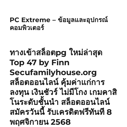
PC Extreme – ข้อมูลและอุปกรณ์
คอมพิวเตอร์
ทางเข้าสล็อตpg ใหม่ล่าสุด
Top 47 by Finn
Secufamilyhouse.org
สล็อตออนไลน์ คุ้มค่าแก่การ
ลงทุน เงินชัวร์ ไม่มีโกง เกมคาสิ
โนระดับชั้นนำ สล็อตออนไลน์
สมัครวันนี้ รับเครดิตฟรีทันที 8
พฤศจิกายน 2568