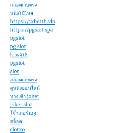
สล็อตเว็บตรง
หนังโป๊ไทย
https://1xbetth.vip
https://pgslot.spa
pgslot
pg slot
kiss918
pgslot
slot
สล็อตเว็บตรง
ดูหนังออนไลน์
ทางเข้า joker
joker slot
โจ๊กเกอร์123
สล็อต
slotxo