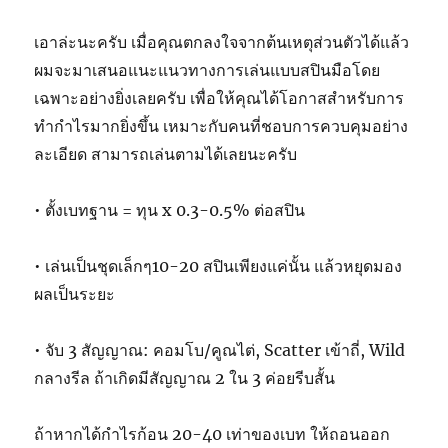
เอาล่ะนะครับ เมื่อคุณตกลงใจจากต้นเหตุส่วนตัวได้แล้ว
ผมจะมาเสนอแนะแนวทางการเล่นแบบสปินมือโดย
เฉพาะอย่างยิ่งเลยครับ เพื่อให้คุณได้โอกาสสำหรับการ
ทำกำไรมากยิ่งขึ้น เหมาะกับคนที่ชอบการควบคุมอย่าง
ละเอียด สามารถเล่นตามได้เลยนะครับ
• ตั้งเบทฐาน = ทุน x 0.3-0.5% ต่อสปิน
• เล่นเป็นชุดเล็กๆ10-20 สปินเพียงแค่นั้น แล้วหยุดมอง
ผลเป็นระยะ
• จับ 3 สัญญาณ: คอมโบ/คูณไต่, Scatter เข้าถี่, Wild
กลางรีล ถ้าเกิดมีสัญญาณ 2 ใน 3 ค่อยรีบสั้น
ถ้าหากได้กำไรก้อน 20-40 เท่าของเบท ให้ถอนออก