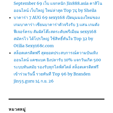
September 69 เว็บ แจกหนัก Jin888.asia คาสิโน
ออนไลน์ เว็บใหญ่ ใหม่ล่าสุด Top 74 by Sheila
บาคาร่า 7 AUG 69 sexy168 เปิดมุมมองใหม่ของ
เกมบาคาร่า เซียนบาคาร่าตัวจริงรับ 3 แสน เกมดัง
ฟีเจอร์ครบ สัมผัสโต๊ะสดระดับพรีเมียม sexy168
สมัครไว ได้โปรใหญ่ ใช้สิทธิ์ทันใจ Top 32 by
Otilia Sexy168c.com
สล็อตเครดิตฟรี สุดยอดประสบการณ์ความบันเทิง
ออนไลน์ แคชแบค ยิงปลารับ 10% แจกวันเกิด 500
ระบบทันสมัย รองรับทุกไลฟ์สไตล์ สล็อตเครดิตฟรี
เข้าร่วมวันนี้ รวยทันที Top 96 by Branden
jin55.guru 14 ก.ย. 26
หมวดหมู่