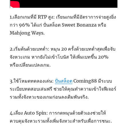
1.เลือกเกมที่มี RTP สูง: เรียนเกมที่มีอัตราการจ่ายสูงยิ่ง
กว่า 96% ได้แก่ ปั่นสล็อต Sweet Bonanza หรือ
Mahjong Ways.
2.เริ่มต้นด้วยเบทต่ำ: หมุน 20 ครั้งด้วยเบทต่ำสุดเพื่อจับ
จังหวะเกม หากยังไม่เข้าโบนัส ให้เพิ่มเบทขึ้น 20%
หรือเปลี่ยนแปลงเกม.
3.ใช้โหมดทดลองเล่น:
ปั่นสล็อต
Coming88 มีระบบ
ระเบียบทดสอบเล่นฟรี ช่วยให้คุณทำความเข้าใจฟีเจอร์
รวมทั้งจังหวะของเกมก่อนลงเดิมพันจริง.
4.เลี่ยง Auto Spin: การกดหมุนด้วยตัวเองช่วยให้
ควบคุมจังหวะรวมทั้งเพิ่มจังหวะสำหรับเพื่อการชนะ.