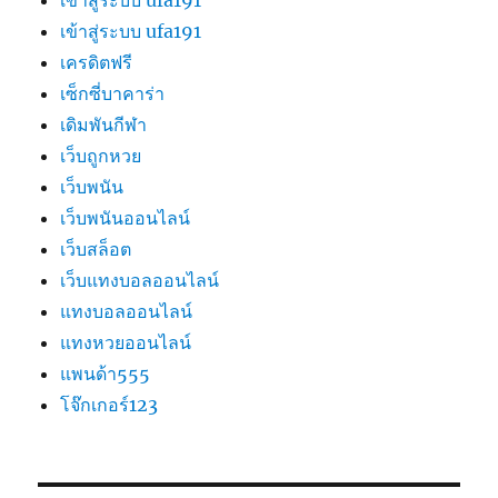
เข้าสู่ระบบ ufa191
เข้าสู่ระบบ ufa191
เครดิตฟรี
เซ็กซี่บาคาร่า
เดิมพันกีฬา
เว็บถูกหวย
เว็บพนัน
เว็บพนันออนไลน์
เว็บสล็อต
เว็บแทงบอลออนไลน์
แทงบอลออนไลน์
แทงหวยออนไลน์
แพนด้า555
โจ๊กเกอร์123