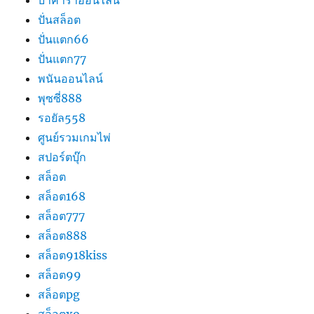
บาคาร่าออนไลน์
ปั่นสล็อต
ปั่นแตก66
ปั่นแตก77
พนันออนไลน์
พุซซี่888
รอยัล558
ศูนย์รวมเกมไพ่
สปอร์ตบุ๊ก
สล็อต
สล็อต168
สล็อต777
สล็อต888
สล็อต918kiss
สล็อต99
สล็อตpg