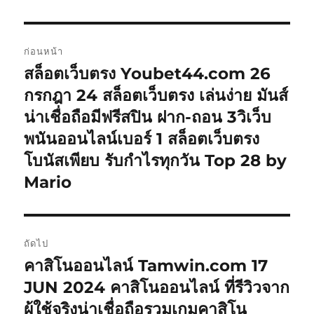
แนะแนว
ก่อนหน้า
เรื่อง
สล็อตเว็บตรง Youbet44.com 26
เรื่อง
ก่อน
กรกฎา 24 สล็อตเว็บตรง เล่นง่าย มันส์
หน้า:
น่าเชื่อถือมีฟรีสปิน ฝาก-ถอน 3วิเว็บ
พนันออนไลน์เบอร์ 1 สล็อตเว็บตรง
โบนัสเพียบ รับกำไรทุกวัน Top 28 by
Mario
ถัดไป
คาสิโนออนไลน์ Tamwin.com 17
เรื่อง
ต่อ
JUN 2024 คาสิโนออนไลน์ ที่รีวิวจาก
ไป:
ผู้ใช้จริงน่าเชื่อถือรวมเกมคาสิโน