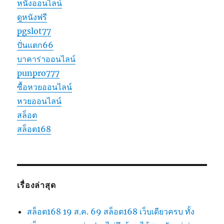
หนังออนไลน์
ดูหนังฟรี
pgslot77
ปั่นแตก66
บาคาร่าออนไลน์
punpro777
ซื้อหวยออนไลน์
หวยออนไลน์
สล็อต
สล็อต168
เรื่องล่าสุด
สล็อต168 19 ส.ค. 69 สล็อต168 เว็บเดียวครบ ทั้ง