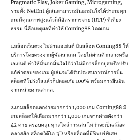
Pragmatic Play, Joker Gaming, Microgaming,
รวมทั้ง NetEnt ผู้เล่นสามารถมั่นอกมั่นใจได้ว่าเกมทุก
เกมมีคุณภาพสูงแล้วก็มีอัตราการจ่าย (RTP) ที่เที่ยง
ธรรม นี่คือเหตุผลที่ทำให้ Coming88 โดดเด่น
1.สล็อตเว็บตรง ไม่ผ่านเอเย่นต์ ปั่นสล็อต Coming88 ให้
บริการโดยตรงจากผู้พัฒนาเกม โดยไม่ผ่านตัวกลางหรือ
เอเย่นต์ ทำให้มั่นอกมั่นใจได้ว่าไม่มีการล็อกยูสหรือปรับ
แก้คำตอบของเกม ผู้เล่นจะได้รับประสบการณ์การปั่น
สล็อตที่โปร่งใสแล้วก็ปลอดภัย 100% พร้อมการยืนยัน
จากหน่วยงานสากล.
2.เกมสล็อตแตกง่ายมากกว่า 1,000 เกม Coming88 มี
เกมสล็อตให้เลือกมากกว่า 1,000 เกมจากค่ายดังกว่า
42 ค่าย ครอบคลุมทุกสไตล์การเล่น ไม่ว่าจะเป็นสล็อต
คลาสสิก สล็อตวิดีโอ 3D หรือสล็อตที่มีฟีพบร์พิเศษ