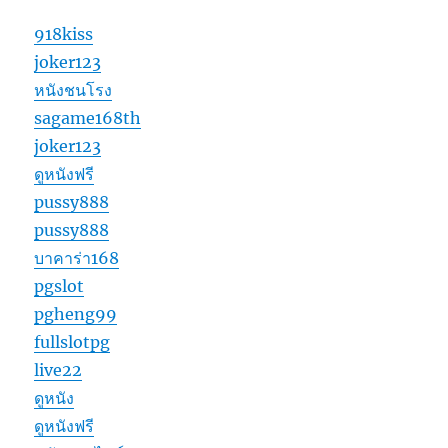
918kiss
joker123
หนังชนโรง
sagame168th
joker123
ดูหนังฟรี
pussy888
pussy888
บาคาร่า168
pgslot
pgheng99
fullslotpg
live22
ดูหนัง
ดูหนังฟรี