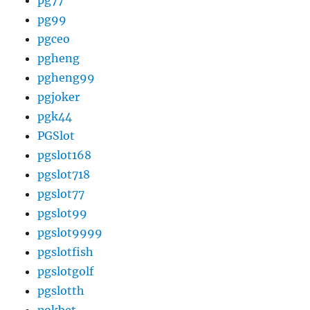
pg77
pg99
pgceo
pgheng
pgheng99
pgjoker
pgk44
PGSlot
pgslot168
pgslot718
pgslot77
pgslot99
pgslot9999
pgslotfish
pgslotgolf
pgslotth