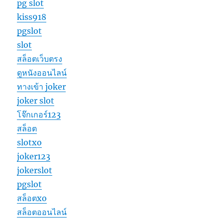
pg slot
kiss918
pgslot
slot
สล็อตเว็บตรง
ดูหนังออนไลน์
ทางเข้า joker
joker slot
โจ๊กเกอร์123
สล็อต
slotxo
joker123
jokerslot
pgslot
สล็อตxo
สล็อตออนไลน์