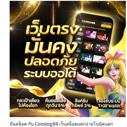
ปั่นสล็อต กับ Coming88 เว็บสล็อตแตกง่ายโบนัสแตก