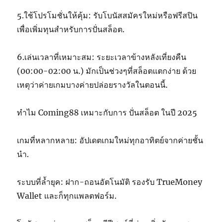
5.ใช้โปรโมชั่นให้คุ้ม: รับโบนัสสมัครใหม่หรือฟรีสปิน
เพื่อเพิ่มทุนสำหรับการปั่นสล็อต.
6.เล่นเวลาที่เหมาะสม: ระยะเวลาข้างหลังเที่ยงคืน
(00:00-02:00 น.) มักเป็นช่วงๆที่สล็อตแตกง่าย ด้วย
เหตุว่าค่ายเกมบางค่ายปล่อยรางวัลในตอนนี้.
ทำไม Coming88 เหมาะกับการ ปั่นสล็อต ในปี 2025
เกมที่หลากหลาย: อัปเดตเกมใหม่ทุกอาทิตย์จากค่ายชั้น
นำ.
ระบบที่ล้ำยุค: ฝาก-ถอนอัตโนมัติ รองรับ TrueMoney
Wallet และก็ทุกแพลตฟอร์ม.