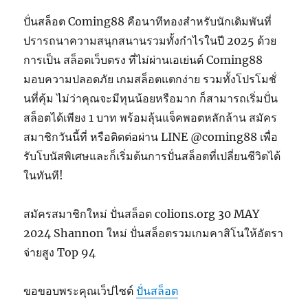
ปั่นสล็อต Coming88 คือนาทีทองสำหรับนักเดิมพันที่
ปรารถนาความสนุกสนานรวมทั้งกำไรในปี 2025 ด้วย
การเป็น สล็อตเว็บตรง ที่ไม่ผ่านเอเย่นต์ Coming88
มอบความปลอดภัย เกมสล็อตแตกง่าย รวมทั้งโปรโมชั่
นที่คุ้ม ไม่ว่าคุณจะมีทุนน้อยหรือมาก ก็สามารถเริ่มปั่น
สล็อตได้เพียง 1 บาท พร้อมลุ้นแจ็คพอตหลักล้าน สมัคร
สมาชิกวันนี้ที่ หรือติดต่อผ่าน LINE @coming88 เพื่อ
รับโบนัสพิเศษและก็เริ่มต้นการปั่นสล็อตที่เปลี่ยนชีวิตได้
ในทันที!
สมัครสมาชิกใหม่ ปั่นสล็อต colions.org 30 MAY
2024 Shannon ใหม่ ปั่นสล็อตรวมเกมคาสิโนให้อัตรา
จ่ายสูง Top 94
ขอขอบพระคุณเว็ปไซต์
ปั่นสล็อต