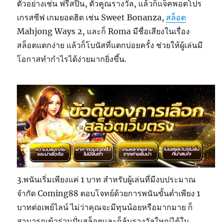
ตัวอย่างเช่น ฟรีสปิน, ตัวคูณรางวัล, แล้วก็แจ็คพอตโปร
เกรสซีฟ เกมยอดฮิต เช่น Sweet Bonanza,
สล็อต
Mahjong Ways 2, และก็ Roma มีชื่อเสียงในเรื่อง
สล็อตแตกง่าย แล้วก็โบนัสที่แตกบ่อยครั้ง ช่วยให้ผู้เล่นมี
โอกาสทำกำไรได้ง่ายมากยิ่งขึ้น.
3.พนันเริ่มเพียงแค่ 1 บาท สำหรับผู้เล่นที่มีงบประมาณ
จำกัด Coming88 ตอบโจทย์ด้วยการพนันขั้นต่ำเพียง 1
บาทต่อเพย์ไลน์ ไม่ว่าคุณจะมีทุนน้อยหรือมากมาย ก็
สามารถเข้าร่วมปั่นสล็อตและก็ลุ้นรางวัลใหญ่ได้ใน