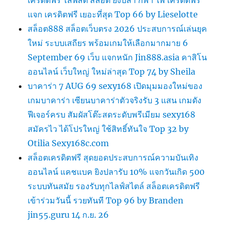
แจก เครดิตฟรี เยอะที่สุด Top 66 by Lieselotte
สล็อต888 สล็อตเว็บตรง 2026 ประสบการณ์เล่นยุค
ใหม่ ระบบเสถียร พร้อมเกมให้เลือกมากมาย 6
September 69 เว็บ แจกหนัก Jin888.asia คาสิโน
ออนไลน์ เว็บใหญ่ ใหม่ล่าสุด Top 74 by Sheila
บาคาร่า 7 AUG 69 sexy168 เปิดมุมมองใหม่ของ
เกมบาคาร่า เซียนบาคาร่าตัวจริงรับ 3 แสน เกมดัง
ฟีเจอร์ครบ สัมผัสโต๊ะสดระดับพรีเมียม sexy168
สมัครไว ได้โปรใหญ่ ใช้สิทธิ์ทันใจ Top 32 by
Otilia Sexy168c.com
สล็อตเครดิตฟรี สุดยอดประสบการณ์ความบันเทิง
ออนไลน์ แคชแบค ยิงปลารับ 10% แจกวันเกิด 500
ระบบทันสมัย รองรับทุกไลฟ์สไตล์ สล็อตเครดิตฟรี
เข้าร่วมวันนี้ รวยทันที Top 96 by Branden
jin55.guru 14 ก.ย. 26