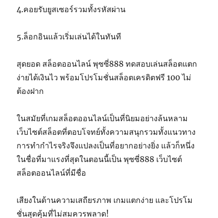
4.คอยรับยูสเซอร์รวมทั้งรหัสผ่าน
5.ล็อกอินแล้วเริ่มเล่นได้ในทันที
สุดยอด สล็อตออนไลน์ พุซซี่888 ทดสอบเล่นสล็อตแตก
ง่ายได้เงินไว พร้อมโปรโมชั่นสล็อตเครดิตฟรี 100 ไม่
ต้องฝาก
ในสมัยที่เกมสล็อตออนไลน์เป็นที่นิยมอย่างล้นหลาม
เว็บไซต์สล็อตที่ตอบโจทย์ทั้งความสนุกรวมทั้งแนวทาง
การทำกำไรจริงจึงแปลงเป็นที่อยากอย่างยิ่ง แล้วก็หนึ่ง
ในชื่อที่มาแรงที่สุดในตอนนี้เป็น พุซซี่888 เว็บไซต์
สล็อตออนไลน์ที่มีชื่อ
เสียงในด้านความเสถียรภาพ เกมแตกง่าย และโปรโม
ชั่นสุดคุ้มที่ไม่สมควรพลาด!