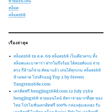
หวยออนไลน์
สล็อต
สล็อต168
เรื่องล่าสุด
สล็อต168 19 ส.ค. 69 สล็อต168 เว็บเดียวครบ ทั้ง
สล็อตและบาคาร่า ฝากไม่ถึงร้อย ได้สอยตังแน่ จ่าย
ตรง กี่ล้านก็จ่าย คัดมาแล้ว เล่นได้ทุกเกม สล็อต168
ห้ามพลาด โปรดีรออยู่ Top 2 by Steven
Tangtem168e.com
เครดิตฟรี hengjing168d.com 12 July 2569
hengjing168 หวยออนไลน์ อัตราจ่ายมากที่สุด ของ
ไทย โปรโมชั่นเครดิตฟรี 100% กล่องสุ่มเฮงเฮง รับ
เครดิตฟรี ไลฟ์สด สล็อต ยิงปลา กีฬา ไพ่ เครดิตฟรี