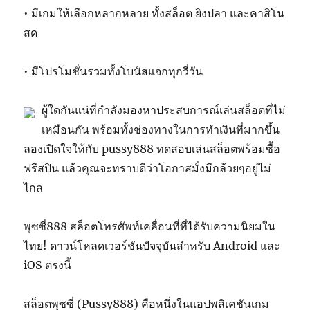
• มีเกมให้เลือกหลากหลาย ทั้งสล็อต ยิงปลา และคาสิโน
สด
• มีโปรโมชั่นรวมทั้งโบนัสแจกทุกวี่วัน
ผู้ใดกันแน่ที่กำลังมองหาประสบการณ์เล่นสล็อตที่ไม่
เหมือนกัน พร้อมทั้งช่องทางในการทำเงินที่มากขึ้น
ลองเปิดใจให้กับ pussy888 ทดสอบเล่นสล็อตพร้อมซื้อ
ฟรีสปิน แล้วคุณจะทราบดีว่าโอกาสมั่งมีกล้วยๆอยู่ไม่
ไกล
พุซซี่888 สล็อตโทรศัพท์เคลื่อนที่ที่ได้รับความนิยมใน
ไทย! ดาวน์โหลดเวอร์ชันปัจจุบันสำหรับ Android และ
iOS ตรงนี้
สล็อตพุซซี่ (Pussy888) คือหนึ่งในแอปพลิเคชันเกม