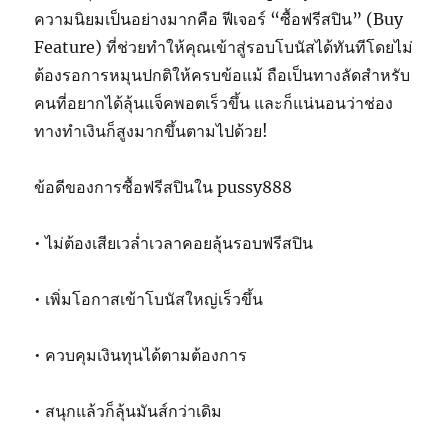
ความนิยมเป็นอย่างมากคือ ฟีเจอร์ “ซื้อฟรีสปิน” (Buy
Feature) ที่ช่วยทำให้คุณเข้าสู่รอบโบนัสได้ทันทีโดยไม่
ต้องรอการหมุนปกติให้ครบข้อแม้ ถือเป็นทางลัดสำหรับ
คนที่อยากได้ลุ้นแจ็คพอตเร็วขึ้น และก็แน่นอนว่าช่อง
ทางทำเงินก็สูงมากขึ้นตามไปด้วย!
ข้อดีของการซื้อฟรีสปินใน pussy888
• ไม่ต้องเสียเวล่ำเวลาคอยลุ้นรอบฟรีสปิน
• เพิ่มโอกาสเข้าโบนัสใหญ่เร็วขึ้น
• ควบคุมเงินทุนได้ตามต้องการ
• สนุกแล้วก็ลุ้นมันส์กว่าเดิม