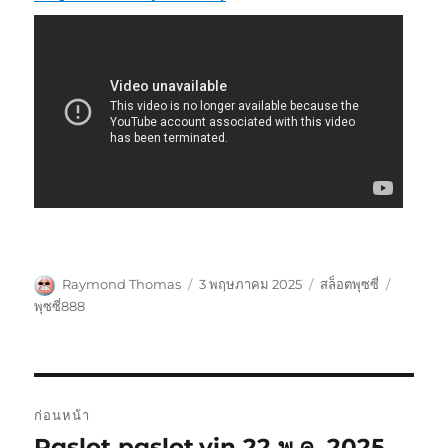
ผู้
เขียน
หมวด
ป้าย
Raymond Thomas
3 พฤษภาคม 2025
สล็อตพุซซี่
เขียน
เมื่อ
หมู่
กำกับ
พุซซี่888
แนะแนว
ก่อนหน้า
เรื่อง
Pgslot pgslot.vin 22 พ.ค. 2025
เรื่อง