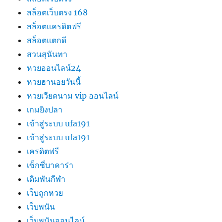
สล็อตเว็บตรง 168
สล็อตเเครดิตฟรี
สล็อตแตกดี
สวนสุนันทา
หวยออนไลน์24
หวยฮานอยวันนี้
หวยเวียดนาม vip ออนไลน์
เกมยิงปลา
เข้าสู่ระบบ ufa191
เข้าสู่ระบบ ufa191
เครดิตฟรี
เซ็กซี่บาคาร่า
เดิมพันกีฬา
เว็บถูกหวย
เว็บพนัน
เว็บพนันออนไลน์