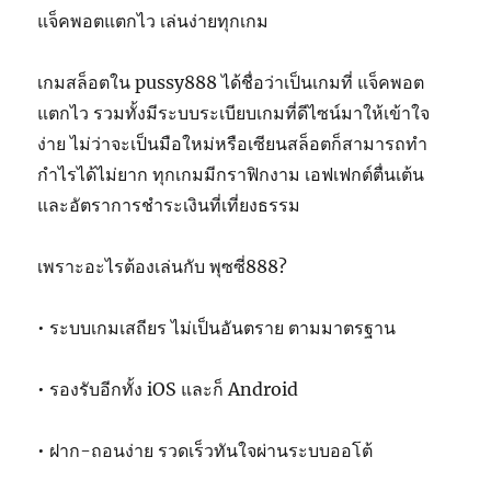
แจ็คพอตแตกไว เล่นง่ายทุกเกม
เกมสล็อตใน pussy888 ได้ชื่อว่าเป็นเกมที่ แจ็คพอต
แตกไว รวมทั้งมีระบบระเบียบเกมที่ดีไซน์มาให้เข้าใจ
ง่าย ไม่ว่าจะเป็นมือใหม่หรือเซียนสล็อตก็สามารถทำ
กำไรได้ไม่ยาก ทุกเกมมีกราฟิกงาม เอฟเฟกต์ตื่นเต้น
และอัตราการชำระเงินที่เที่ยงธรรม
เพราะอะไรต้องเล่นกับ พุซซี่888?
• ระบบเกมเสถียร ไม่เป็นอันตราย ตามมาตรฐาน
• รองรับอีกทั้ง iOS และก็ Android
• ฝาก-ถอนง่าย รวดเร็วทันใจผ่านระบบออโต้