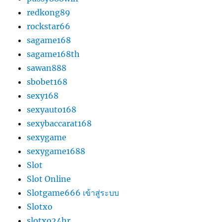
redkong89
rockstar66
sagame168
sagame168th
sawan888
sbobet168
sexy168
sexyauto168
sexybaccarat168
sexygame
sexygame1688
Slot
Slot Online
Slotgame666 เข้าสู่ระบบ
Slotxo
slotxo24hr