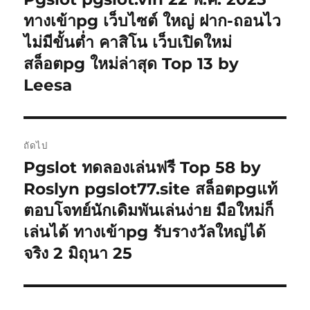
ก่อน
ทางเข้าpg เว็บไซต์ ใหญ่ ฝาก-ถอนไว
หน้า:
ไม่มีขั้นต่ำ คาสิโน เว็บเปิดใหม่
สล็อตpg ใหม่ล่าสุด Top 13 by
Leesa
ถัดไป
Pgslot ทดลองเล่นฟรี Top 58 by
เรื่อง
ต่อ
Roslyn pgslot77.site สล็อตpgแท้
ไป:
ตอบโจทย์นักเดิมพันเล่นง่าย มือใหม่ก็
เล่นได้ ทางเข้าpg รับรางวัลใหญ่ได้
จริง 2 มิถุนา 25