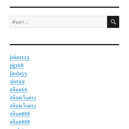
ค้นห
ค้นหา:
joker123
pg168
jinda55
slot99
สล็อต66
สล็อตเว็บตรง
สล็อตเว็บตรง
สล็อต888
สล็อต888