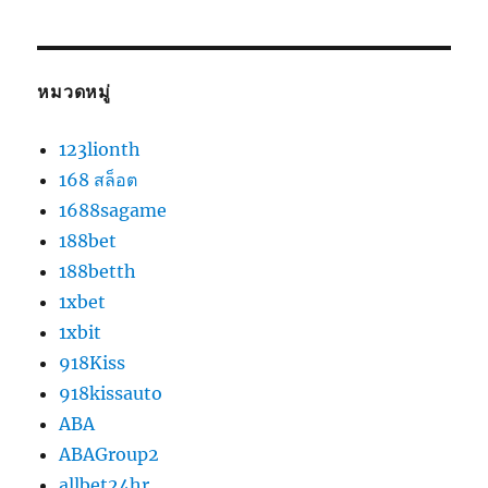
หมวดหมู่
123lionth
168 สล็อต
1688sagame
188bet
188betth
1xbet
1xbit
918Kiss
918kissauto
ABA
ABAGroup2
allbet24hr