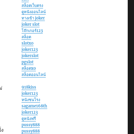
สล็อตเว็บตรง
ดูหนังออนไลน์
ทางเข้า joker
joker slot
โจ๊กเกอร์123
สล็อต
slotxo
joker123
jokerslot
pgslot
สล็อตxo
สล็อตออนไลน์
918kiss
ม่
joker123
หนังชนโรง
sagame168th
joker123
ดูหนังฟรี
pussy888
่ง
pussy888