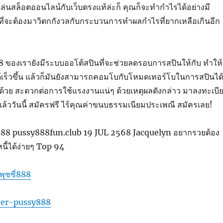
ได้เล่นสล็อตออนไลน์กับเว็บตรงแท้ล่ะก็ คุณก็จะทำกำไรได้อย่างมี
ที่จะต้องมาวิตกกังวลกับกระบวนการทำผลกำไรที่ยากเหลือเกินอีก
 ของเรายังมีระบบออโต้สปินที่จะช่วยลดรอบการสปินให้กับ ทำให้
้เร็วขึ้น แล้วก็มันยังสามารถคอมโบกับโหมดเทอร์โบในการสปินได
ีกด้วย สะดวกต่อการใช้แรงงานแน่ๆ ด้วยเหตุผลดังกล่าว มาลงทะเบี
แล้ววันนี้ สมัครฟรี ไร้คุณค่าขนบธรรมเนียมประเพณี สมัครเลย!
ี่888 pussy888fun.club 19 JUL 2568 Jacquelyn อยากรวยต้อง
นี้ได้ง่ายๆ Top 94
พุซซี่888
iger-pussy888