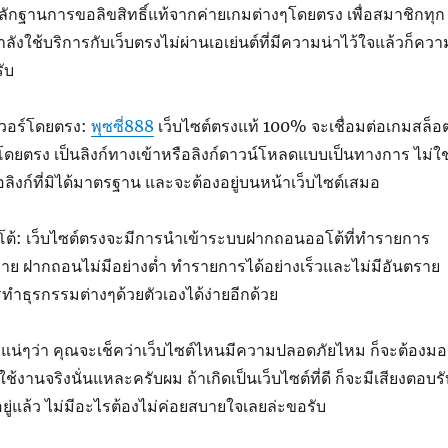
ลักฐานการขอลิขสิทธิ์แท้จากค่ายเกมต่างๆโดยตรง เพื่อสมาชิกทุก
ำลังใช้บริการกับเว็บตรงไม่ผ่านเอเย่นต์ที่มีความน่าไว้ใจแล้วก็ควา
ับ
ฟเวอร์โดยตรง:
พุซซี่888
เว็บไซต์ตรงแท้ 100% จะเชื่อมต่อเกมสล็อ
โดยตรง เป็นลิงก์ทางเข้าหรือลิงก์ดาวน์โหลดแบบเป็นทางการ ไม่ใช
อลิงก์ที่มิได้มาตรฐาน และจะต้องอยู่บนหน้าเว็บไซต์เสมอ
้: เว็บไซต์ตรงจะมีการนำเข้าระบบฝากถอนออโต้ที่ทำรายการ
้ง่าย ฝากถอนไม่มีอย่างต่ำ ทำรายการได้อย่างเร็วและไม่มีอันตราย
ำธุรกรรมต่างๆด้วยตัวเองได้ง่ายอีกด้วย
าน: แน่ๆว่า คุณจะเช็คว่าเว็บไซต์ไหนมีความปลอดภัยไหม ก็จะต้องมอ
ใช้งานจริงนั่นแหละครับผม ถ้าเกิดเป็นเว็บไซต์ที่ดี ก็จะมีเสียงตอบร
ดีอยู่แล้ว ไม่มีอะไรต้องไม่ค่อยสบายใจเลยล่ะขอรับ