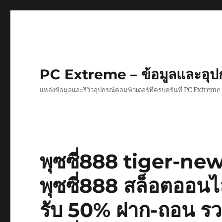
PC Extreme – ข้อมูลและอุป
แหล่งข้อมูลและรีวิวอุปกรณ์คอมพิวเตอร์ที่ครบครันที่ PC Extreme 
พุซซี่888 tiger-ne
พุซซี่888 สล็อตออนไ
รับ 50% ฝาก-ถอน รว