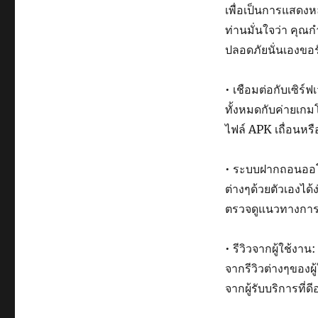
เพื่อเป็นการแสดงห
ท่านมั่นใจว่า คุณก
ปลอดภัยนั่นเองขอร
• เชือมต่อกับเซิร์
ทั้งหมดกับค่ายเกม
ไฟล์ APK เถื่อนหรื
• ระบบฝากถอนออโต
ต่างๆด้วยตัวเองได
ตรวจดูแนวทางการท
• รีวิวจากผู้ใช้ง
จากรีวิวต่างๆของผู้
จากผู้รับบริการที่