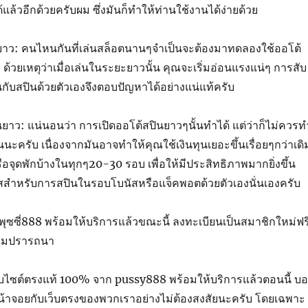
ด้แล้วอีกด้วยครับผม ซึ่งมันก็ทำให้ท่านใช้งานได้ง่ายด้วย
นยาว: คนไหนกันที่เล่นสล็อตนานๆจำเป็นจะต้องมาทดลองใช้ออโต้
ด้วยเหตุว่าเมื่อเล่นในระยะยาวนั้น คุณจะเริ่มอ่อนแรงแน่ๆ การสับ
นกับสปินด้วยตัวเองจึงตอบปัญหาได้อย่างแน่แท้ครับ
ินยาว: แน่นอนว่า การเปิดออโต้สปินยาวๆนั้นทำได้ แต่ว่าก็ไม่ควรท
นะครับ เนื่องจากมันอาจทำให้คุณใช้เงินทุนเยอะขึ้นเรื่อยๆกว่าเดิ
ือจุดพักบ้างในทุกๆ20-30 รอบ เพื่อให้มีประสิทธิภาพมากยิ่งขึ้น
ำหรับการสปินในรอบโบนัสหรือแจ็คพอตด้วยตัวเองนั่นเองครับ
พุซซี่888 พร้อมให้บริการแล้วขณะนี้ ลงทะเบียนเป็นสมาชิกใหม่ฟร
้ตามปรารถนา
็บไซต์ตรงแท้ 100% จาก pussy888 พร้อมให้บริการแล้วตอนนี้ บ
น้าจอยกับเว็บตรงของพวกเราอย่างไม่ต้องสงสัยนะครับ โดยเฉพาะ