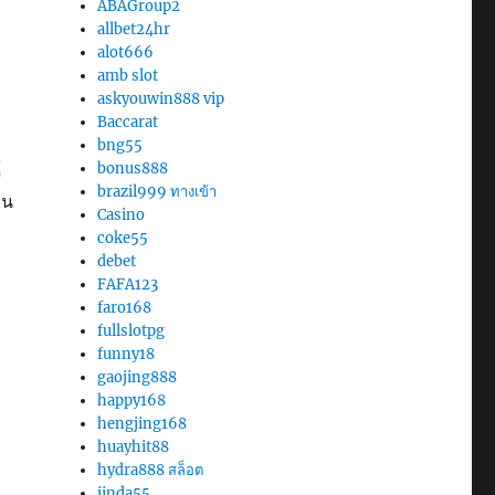
ABAGroup2
allbet24hr
alot666
amb slot
askyouwin888 vip
Baccarat
bng55
้
bonus888
brazil999 ทางเข้า
ยน
Casino
coke55
debet
FAFA123
faro168
fullslotpg
funny18
gaojing888
happy168
hengjing168
huayhit88
hydra888 สล็อต
jinda55