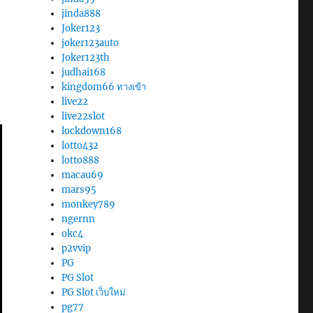
jinda888
Joker123
joker123auto
Joker123th
judhai168
kingdom66 ทางเข้า
live22
live22slot
lockdown168
lotto432
lotto888
macau69
mars95
monkey789
ngernn
okc4
p2vvip
PG
PG Slot
PG Slot เว็บใหม่
pg77