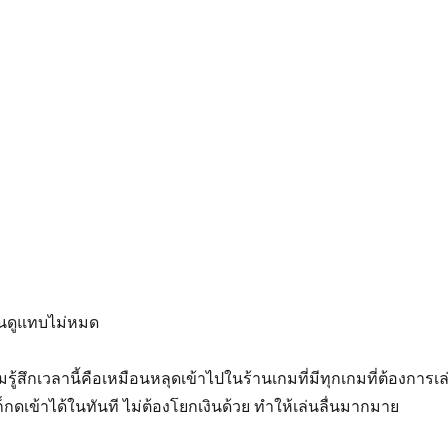
อนดูแทบไม่หมด
้สึกเวลานี้คือเหมือนหลุดเข้าไปในร้านเกมที่มีทุกเกมที่ต้องการเล
ดเข้าได้ในทันที ไม่ต้องโยกเงินด้วย ทำให้เล่นลื่นมากมาย