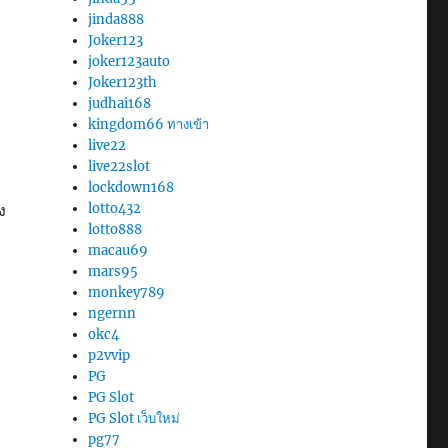
jinda888
Joker123
joker123auto
Joker123th
judhai168
kingdom66 ทางเข้า
live22
live22slot
lockdown168
ง
lotto432
lotto888
macau69
mars95
monkey789
ngernn
okc4
p2vvip
PG
PG Slot
PG Slot เว็บใหม่
pg77