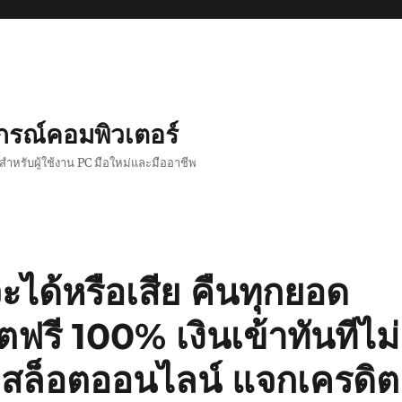
กรณ์คอมพิวเตอร์
สำหรับผู้ใช้งาน PC มือใหม่และมืออาชีพ
ะได้หรือเสีย คืนทุกยอด
ฟรี 100% เงินเข้าทันทีไม่
ว สล็อตออนไลน์ แจกเครดิต