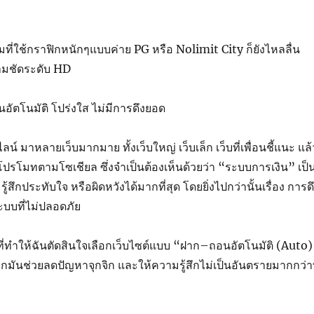
กมที่ใช้กราฟิกหนักๆแบบค่าย PG หรือ Nolimit City ก็ยังไหลลื่น
มชัดระดับ HD
ัตโนมัติ โปร่งใส ไม่มีการดึงยอด
น์ มาหลายเว็บมากมาย ทั้งเว็บใหญ่ เว็บเล็ก เว็บที่เพื่อนชี้แนะ แล้
กโปรโมทตามโซเชียล ซึ่งจำเป็นต้องเห็นด้วยว่า “ระบบการเงิน” เป็
มรู้สึกประทับใจ หรือผิดหวังได้มากที่สุด โดยยิ่งไปกว่านั้นเรื่อง การด
บบที่ไม่ปลอดภัย
ึ่งที่ทำให้ฉันตัดสินใจเลือกเว็บไซต์แบบ “ฝาก–ถอนอัตโนมัติ (Auto
งจากมันช่วยลดปัญหาจุกจิก และให้ความรู้สึกไม่เป็นอันตรายมากกว่าท