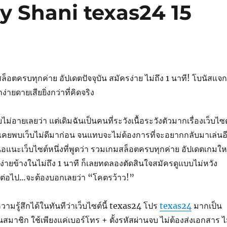
by Shani texas24 15
็อตครบทุกค่าย อัปเดตปัจจุบัน สมัครง่าย ไม่ถึง 1 นาที! โบนัสแจก
ง่ายดายเสียยิ่งกว่าที่คิดจริง
อายเลยว่า แต่เดิมฉันเป็นคนที่ระวังเนื้อระวังตัวมากเรื่องเว็บไซต
เคยพบเว็บไม่ดีมาก่อน จนแทบจะไม่ต้องการที่จะอยากกลับมาเล่นอ
สนอแนะเว็บไซต์หนึ่งที่พูดว่า รวมเกมสล็อตครบทุกค่าย อัปเดตเกมให
่ายข้างในไม่ถึง 1 นาที ก็เลยทดลองตัดสินใจสมัครดูแบบไม่หวัง
่เจอต่อไป…จะต้องบอกเลยว่า “โคตรว้าว!”
ความรู้สึกได้ในทันทีว่าเว็บไซต์นี้ texas24 โปร
texas24
มากเป็น
มาชิก ใช้เพียงแค่เบอร์โทร + ตั้งรหัสผ่านจบ ไม่ต้องส่งเอกสาร ไ