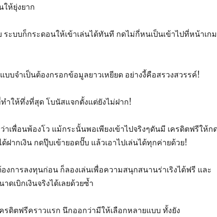
ให้ยุ่งยาก
 ระบบก็กระดอนให้เข้าเล่นได้ทันที กดไม่กี่หนเป็นเข้าไปที่หน้าเกม
็บแบบจำเป็นต้องกรอกข้อมูลยาวเหยียด อย่างงี้คือสรวงสวรรค์!
่ทำให้ทึ่งที่สุด โบนัสแจกตั้งแต่ยังไม่ฝาก!
ว่าเพื่อนพ้องโว แม้กระนั้นพอเพียงเข้าไปจริงๆดันมี เครดิตฟรีให้ก
มิได้ฝากเงิน กดปุ๊บเข้ายอดปั๊บ แล้วเอาไปเล่นได้ทุกค่ายด้วย!
ไม่ต้องการลงทุนก่อน ก็ลองเล่นเพื่อความสนุกสนานร่าเริงได้ฟรี และ
าดเบิกเงินจริงได้เลยด้วยซ้ำ
เครดิตฟรีคราวแรก นึกออกว่ามีให้เลือกหลายแบบ ทั้งยัง