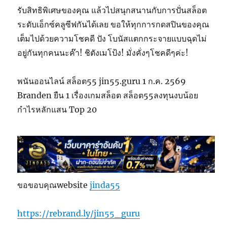
รับสิทธิพิเศษของคุณ แล้วไปสนุกสนานกับการปั่นสล็อต
ระดับเอ็กซ์คลูซีฟกันได้เลย ขอให้ทุกการกดสปินของคุณ
เต็มไปด้วยความโชคดี ปัง โบนัสแตกกระจายแบบฉุดไม่
อยู่กันทุกคนนะค๊า! ชิตังเมโป้ง! มั่งคั่งๆโชคดีๆค่ะ!
พนันออนไลน์ สล็อต55 jin55.guru 1 ก.ค. 2569
Branden ยืน 1 เรื่องเกมสล็อต สล็อต55ลงทุนงบน้อย
กำไรหลักแสน Top 20
ขอขอบคุณwebsite
jinda55
https://rebrand.ly/jin55_guru