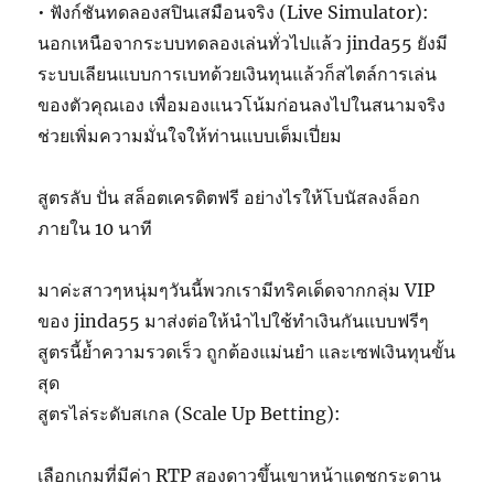
• ฟังก์ชันทดลองสปินเสมือนจริง (Live Simulator):
นอกเหนือจากระบบทดลองเล่นทั่วไปแล้ว jinda55 ยังมี
ระบบเลียนแบบการเบทด้วยเงินทุนแล้วก็สไตล์การเล่น
ของตัวคุณเอง เพื่อมองแนวโน้มก่อนลงไปในสนามจริง
ช่วยเพิ่มความมั่นใจให้ท่านแบบเต็มเปี่ยม
สูตรลับ ปั่น สล็อตเครดิตฟรี อย่างไรให้โบนัสลงล็อก
ภายใน 10 นาที
มาค่ะสาวๆหนุ่มๆวันนี้พวกเรามีทริคเด็ดจากกลุ่ม VIP
ของ jinda55 มาส่งต่อให้นำไปใช้ทำเงินกันแบบฟรีๆ
สูตรนี้ย้ำความรวดเร็ว ถูกต้องแม่นยำ และเซฟเงินทุนขั้น
สุด
สูตรไล่ระดับสเกล (Scale Up Betting):
เลือกเกมที่มีค่า RTP สองดาวขึ้นเขาหน้าแดชกระดาน