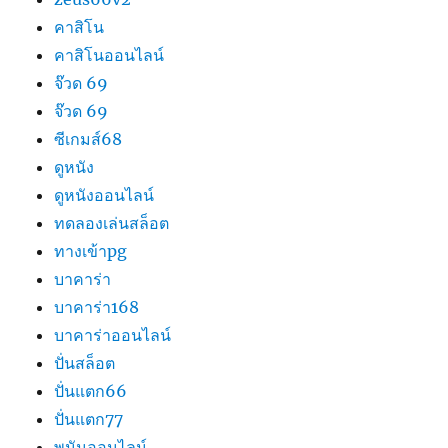
คาสิโน
คาสิโนออนไลน์
จ๊วด 69
จ๊วด 69
ซีเกมส์68
ดูหนัง
ดูหนังออนไลน์
ทดลองเล่นสล็อต
ทางเข้าpg
บาคาร่า
บาคาร่า168
บาคาร่าออนไลน์
ปั่นสล็อต
ปั่นแตก66
ปั่นแตก77
พนันออนไลน์