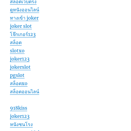
สล็อตเว็บตรง
ดูหนังออนไลน์
ทางเข้า joker
joker slot
โจ๊กเกอร์123
สล็อต
slotxo
joker123
jokerslot
pgslot
สล็อตxo
สล็อตออนไลน์
918kiss
joker123
หนังชนโรง