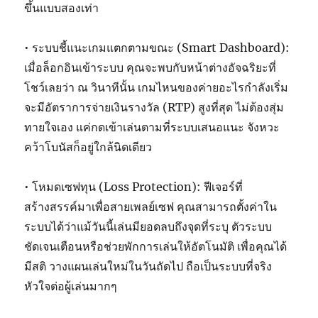
ขึ้นแบบสองเท่า
• ระบบชี้แนะเกมแตกตามขณะ (Smart Dashboard):
เมื่อล็อกอินเข้าระบบ คุณจะพบกับหน้าต่างอัจฉริยะที่
โชว์เลยว่า ณ วินาทีนั้น เกมไหนของค่ายอะไรกำลังเริ่ม
จะมีอัตราการจ่ายเงินรางวัล (RTP) สูงที่สุด ไม่ต้องสุ่ม
ทายใจเอง แค่กดเข้าเล่นตามที่ระบบเสนอแนะ จังหวะ
คว้าโบนัสก็อยู่ใกล้นิดเดียว
• โหมดเซฟทุน (Loss Protection): ฟีเจอร์ที่
สร้างสรรค์มาเพื่อสายเพลย์เซฟ คุณสามารถตั้งค่าใน
ระบบได้ว่าแม้วันนี้เล่นมียอดลบถึงจุดที่ระบุ ตัวระบบ
ชัดเจนเตือนหรือช่วยพักการเล่นให้อัตโนมัติ เพื่อคุณได้
มีสติ วางแผนเล่นใหม่ในวันถัดไป ถือเป็นระบบที่จริง
หัวใจต่อผู้เล่นมากๆ