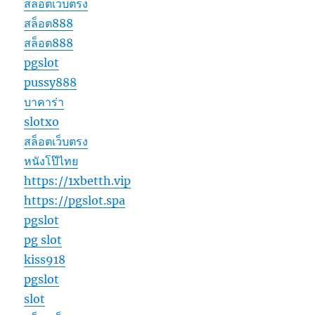
สล็อตเว็บตรง
สล็อต888
สล็อต888
pgslot
pussy888
บาคาร่า
slotxo
สล็อตเว็บตรง
หนังโป๊ไทย
https://1xbetth.vip
https://pgslot.spa
pgslot
pg slot
kiss918
pgslot
slot