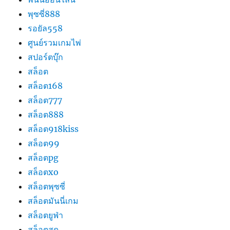
พุซซี่888
รอยัล558
ศูนย์รวมเกมไพ่
สปอร์ตบุ๊ก
สล็อต
สล็อต168
สล็อต777
สล็อต888
สล็อต918kiss
สล็อต99
สล็อตpg
สล็อตxo
สล็อตพุซซี่
สล็อตมันนี่เกม
สล็อตยูฟ่า
สล็อตสด