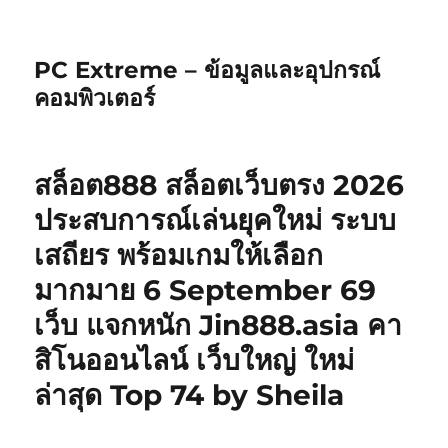
PC Extreme – ข้อมูลและอุปกรณ์
คอมพิวเตอร์
สล็อต888 สล็อตเว็บตรง 2026
ประสบการณ์เล่นยุคใหม่ ระบบ
เสถียร พร้อมเกมให้เลือก
มากมาย 6 September 69
เว็บ แจกหนัก Jin888.asia คา
สิโนออนไลน์ เว็บใหญ่ ใหม่
ล่าสุด Top 74 by Sheila