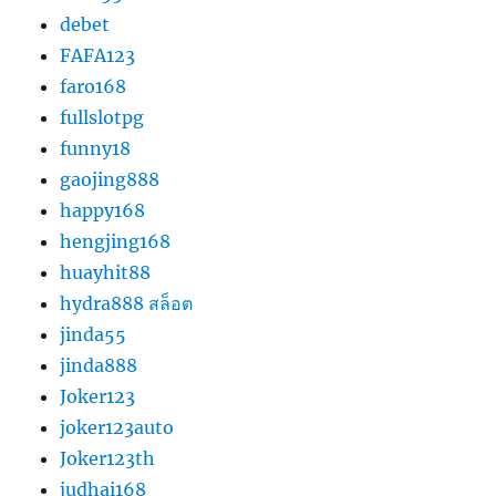
debet
FAFA123
faro168
fullslotpg
funny18
gaojing888
happy168
hengjing168
huayhit88
hydra888 สล็อต
jinda55
jinda888
Joker123
joker123auto
Joker123th
judhai168