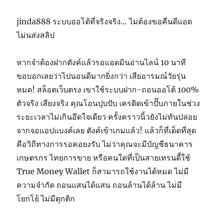
jinda888 ระบบออโต้ที่จริงจริง… ไม่ต้องขอคืนดีแอด
ไม่นส่งสลิป
หากจำต้องฝากตังค์แล้วรอแอดมินอ่านไลน์ 10 นาที
ขอบอกเลยว่าไปนอนดีมากยิ่งกว่า เสียอารมณ์วัยรุ่น
หมด! สล็อตเว็บตรง เขาใช้ระบบฝาก-ถอนออโต้ 100%
ตัวจริง เสียงจริง คุณโอนปุบปับ เครดิตเข้าปั๊บภายในช่วง
ระยะเวลาไม่เกินอึดใจเดียว ครั้งคราวนิ้วยังไม่ทันปล่อย
จากจอแอปแบงค์เลย ตังค์เข้าเกมแล้ว! แล้วก็ที่เด็ดที่สุด
คือวิถีทางการรอคอยงรับ ไม่ว่าคุณจะมีบัญชีธนาคาร
เกษตรกร ไทยการขาย หรือคนใดที่เป็นสายเทรนดี้ใช้
True Money Wallet ก็สามารถใช้งานได้หมด ไม่มี
ความจำกัด ถอนแสนได้แสน ถอนล้านได้ล้าน ไม่มี
โยกโย้ ไม่มีตุกติก