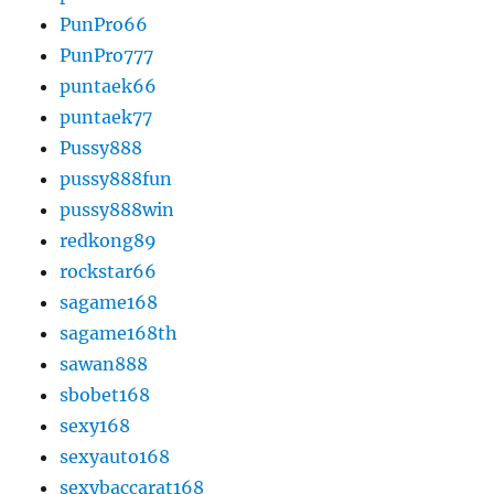
PunPro66
PunPro777
puntaek66
puntaek77
Pussy888
pussy888fun
pussy888win
redkong89
rockstar66
sagame168
sagame168th
sawan888
sbobet168
sexy168
sexyauto168
sexybaccarat168