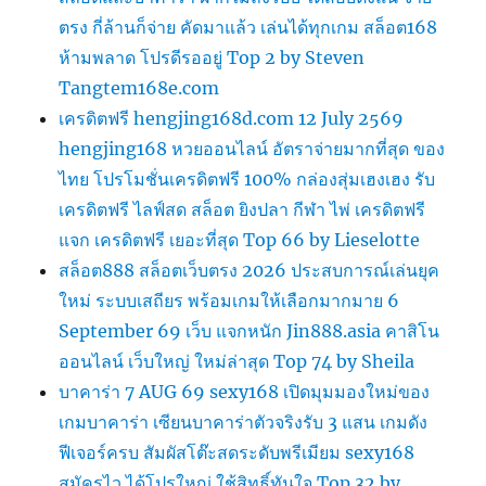
ตรง กี่ล้านก็จ่าย คัดมาแล้ว เล่นได้ทุกเกม สล็อต168
ห้ามพลาด โปรดีรออยู่ Top 2 by Steven
Tangtem168e.com
เครดิตฟรี hengjing168d.com 12 July 2569
hengjing168 หวยออนไลน์ อัตราจ่ายมากที่สุด ของ
ไทย โปรโมชั่นเครดิตฟรี 100% กล่องสุ่มเฮงเฮง รับ
เครดิตฟรี ไลฟ์สด สล็อต ยิงปลา กีฬา ไพ่ เครดิตฟรี
แจก เครดิตฟรี เยอะที่สุด Top 66 by Lieselotte
สล็อต888 สล็อตเว็บตรง 2026 ประสบการณ์เล่นยุค
ใหม่ ระบบเสถียร พร้อมเกมให้เลือกมากมาย 6
September 69 เว็บ แจกหนัก Jin888.asia คาสิโน
ออนไลน์ เว็บใหญ่ ใหม่ล่าสุด Top 74 by Sheila
บาคาร่า 7 AUG 69 sexy168 เปิดมุมมองใหม่ของ
เกมบาคาร่า เซียนบาคาร่าตัวจริงรับ 3 แสน เกมดัง
ฟีเจอร์ครบ สัมผัสโต๊ะสดระดับพรีเมียม sexy168
สมัครไว ได้โปรใหญ่ ใช้สิทธิ์ทันใจ Top 32 by