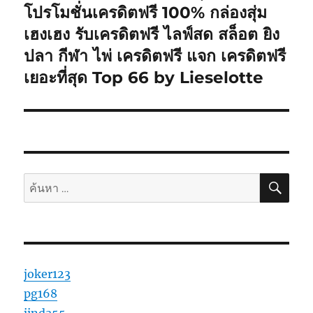
โปรโมชั่นเครดิตฟรี 100% กล่องสุ่ม
เฮงเฮง รับเครดิตฟรี ไลฟ์สด สล็อต ยิง
ปลา กีฬา ไพ่ เครดิตฟรี แจก เครดิตฟรี
เยอะที่สุด Top 66 by Lieselotte
ค้นห
ค้นหา:
joker123
pg168