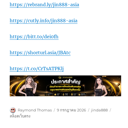
https://rebrand.ly/jin888-asia
https://cutly.info/jin888-asia
https://bitt.to/dei0fh
https://shorturl.asia/JBAtc
https://t.co/CrTsATPKlj
ผู้
เขียน
หมวด
ป้าย
Raymond Thomas
9 กรกฎาคม 2026
jinda888
เขียน
เมื่อ
หมู่
กำกับ
สล็อตเว็บตรง