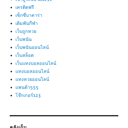
เครดิตฟรี
เซ็กซี่บาคาร่า
เดิมพันกีฬา
เว็บถูกหวย
เว็บพนัน
เว็บพนันออนไลน์
เว็บสล็อต
เว็บแทงบอลออนไลน์
แทงบอลออนไลน์
แทงหวยออนไลน์
แพนด้า555
โจ๊กเกอร์123
คลังเก็บ