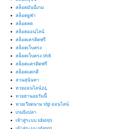
สล็อตมันนี่เกม
สล็อตยูฟ่า
สล็อตสด
สล็อตออนไลน์
สล็อตเครดิตฟรี
สล็อตเว็บตรง
สล็อตเว็บตรง 168
สล็อตเเครดิตฟรี
สล็อตแตกดี
สวนสุนันทา
หวยออนไลน์24
หวยฮานอยวันนี้
หวยเวียดนาม vip ออนไลน์
เกมยิงปลา
เข้าสู่ระบบ ufa191
เข้าสู่ระบบ ufa191