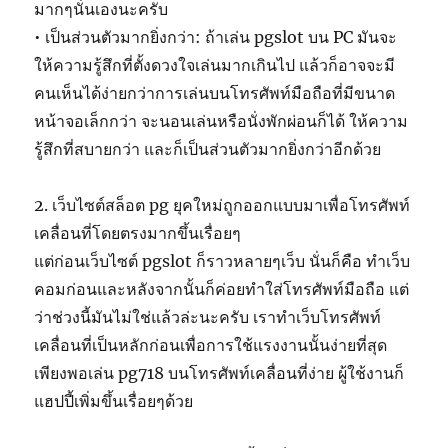
มากๆนั่นเองนะครับ
• เป็นส่วนตัวมากยิ่งกว่า: ถ้าเล่น pgslot บน PC มันจะ
ให้ความรู้สึกที่ตั้งดวงใจเล่นมากเกินไป แล้วก็อาจจะมี
คนเห็นได้ง่ายกว่าการเล่นบนโทรศัพท์มือถือที่มีขนาด
หน้าจอเล็กกว่า จะนอนเล่นหรือนั่งพักผ่อนก็ได้ ให้ความ
รู้สึกที่สบายกว่า และก็เป็นส่วนตัวมากยิ่งกว่าอีกด้วย
2. เว็บไซต์สล็อต pg ยุคใหม่ถูกออกแบบมาเพื่อโทรศัพท์
เคลื่อนที่โดยตรงมากขึ้นเรื่อยๆ
แต่ก่อนเว็บไซต์ pgslot ก็ราวหลายๆเว็บ นั่นก็คือ ทำเว็บ
คอมก่อนและหลังจากนั้นก็ค่อยทำใส่โทรศัพท์มือถือ แต่
ว่าช่วงนี้มันไม่ใช่แล้วล่ะนะครับ เราทำเว็บโทรศัพท์
เคลื่อนที่เป็นหลักก่อนเพื่อการใช้แรงงานนั้นง่ายที่สุด
เพียงพอเล่น pg718 บนโทรศัพท์เคลื่อนที่ง่าย ผู้ใช้งานก็
แฮปปี้เพิ่มขึ้นเรื่อยๆด้วย