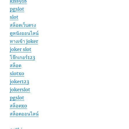
kiss918
pgslot
slot
สล็อตเว็บตรง
ดูหนังออนไลน์
ทางเข้า joker
joker slot
โจ๊กเกอร์123
สล็อต
slotxo
joker123
jokerslot
pgslot
สล็อตxo
สล็อตออนไลน์