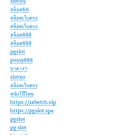
slot99
สล็อต66
สล็อตเว็บตรง
สล็อตเว็บตรง
สล็อต888
สล็อต888
pgslot
pussy888
บาคาร่า
slotxo
สล็อตเว็บตรง
หนังโป๊ไทย
https://1xbetth.vip
https://pgslot.spa
pgslot
pg slot