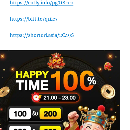
https://cutly.info/pg718-co
https://bitt.to/q1iic7
https://shorturl.asia/2C49S