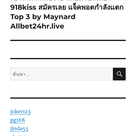
918kiss สมัครเลย แจ็คพอตกำลังแตก
Top 3 by Maynard
Allbet24hr.live
ค้นห
ค้นหา:
joker123
pg168
jinda55