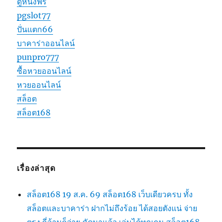
ดูหนังฟรี
pgslot77
ปั่นแตก66
บาคาร่าออนไลน์
punpro777
ซื้อหวยออนไลน์
หวยออนไลน์
สล็อต
สล็อต168
เรื่องล่าสุด
สล็อต168 19 ส.ค. 69 สล็อต168 เว็บเดียวครบ ทั้ง
สล็อตและบาคาร่า ฝากไม่ถึงร้อย ได้สอยตังแน่ จ่าย