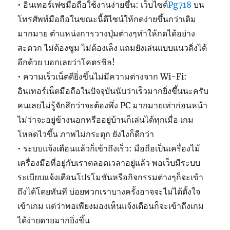
• อินเทอร์เฟซมือถือใช้งานง่ายขึ้น: เว็บไซต์
Pg718
บน
โทรศัพท์มือถือในขณะนี้ดีไซน์ให้กดง่ายขึ้นกว่าเดิม
มากมาย ตำแหน่งการวางปุ่มต่างๆทำให้กดได้อย่าง
สะดวก ไม่ต้องซูม ไม่ต้องเล็ง แถมยังเล่นแบบแนวดิ่งได้
อีกด้วย บอกเลยว่าโคตรชิล!
• ความเร็วเน็ตดียิ่งขึ้นไม่มีความต่างจาก Wi-Fi:
อินเทอร์เน็ตมือถือในปัจจุบันนับว่าเร็วมากยิ่งขึ้นนะครับ
คนเลยไม่รู้จักสึกว่าจะต้องพึ่ง PC มากมายเท่าก่อนหน้า
ไม่ว่าจะอยู่ข้างนอกหรืออยู่บ้านก็เล่นได้ทุกเมื่อ เกม
โหลดไวขึ้น ภาพไม่กระตุก ยังไงก็ดีกว่า
• ระบบแจ้งเตือนแล้วก็เข้าถึงเร็ว: มือถือเป็นเครื่องไม้
เครื่องมือที่อยู่กับเราตลอดเวลาอยู่แล้ว พอเว็บมีระบบ
ระเบียบแจ้งเตือนโปรโมชันหรือกิจกรรมต่างๆก็จะเข้า
ถึงได้โดยทันที บ่อยพวกเราบางครั้งอาจจะไม่ได้ตั้งใจ
เข้าเกม แต่ว่าพอเพียงมองเห็นแจ้งเตือนก็จะเข้าถึงเกม
ได้ง่ายดายมากยิ่งขึ้น