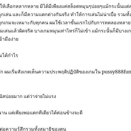
มให้เลือกหลากหลาย มิได้มีเพียงแค่สล็อตหมุนๆบ่อยๆแม้กระนั้นแต่
ลูกเล่น และก็มีความแตกต่างกันจริง ทำให้การเล่นไม่น่าเบื่อ รวมทั้
ใช่ทุกเกมจะเหมาะกับทุกคน ผมใช้เวลาขั้นแรกไปกับการทดลองหลาย
ล่นแล้วผิดจริต บางเกมหมุนเท่าไหร่ก็ไม่เข้า แม้กระนั้นก็มีบางเ
ข้ามือง่าย
ิ่มได้กำไร
พัก ผมเริ่มสังเกตเห็นความประพฤติปฏิบัติของเกมใน pussy888fu
ัสบ่อยมาก แต่ว่าจ่ายไม่แรง
น แต่เพียงพอแตกทีเดียวได้ค่อนข้างจะดี
ผลต่อความรู้สึกรวมทั้งสมาธิของตน