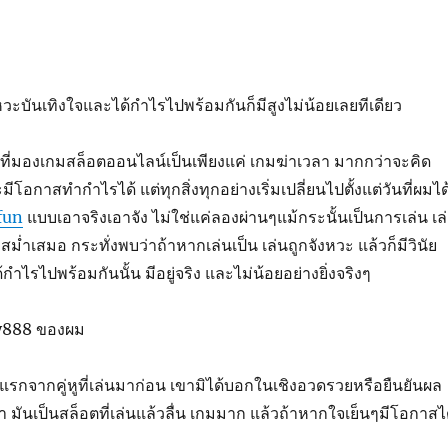
ะบันเทิงใจและได้กำไรไปพร้อมกันก็มีสูงไม่น้อยเลยทีเดียว
งที่มองเกมสล็อตออนไลน์เป็นเพียงแค่ เกมฆ่าเวลา มากกว่าจะคิด
ะมีโอกาสทำกำไรได้ แต่ทุกสิ่งทุกอย่างเริ่มเปลี่ยนไปตั้งแต่วันที่ผมได
fun
แบบเอาจริงเอาจัง ไม่ใช่แค่ลองผ่านๆแม้กระนั้นเป็นการเล่น เล
งสม่ำเสมอ กระทั่งพบว่าถ้าหากเล่นเป็น เล่นถูกจังหวะ แล้วก็มีวินัย
กำไรไปพร้อมกันนั้น มีอยู่จริง และไม่น้อยอย่างยิ่งจริงๆ
sy888 ของผม
 ทีแรกจากคู่หูที่เล่นมาก่อน เขามิได้บอกในเชิงอวดรวยหรือยืนยันผล
่า มันเป็นสล็อตที่เล่นแล้วลื่น เกมมาก แล้วถ้าหากใจเย็นๆมีโอกาสไ