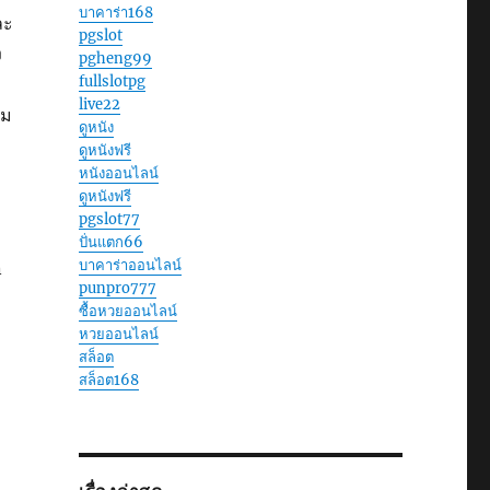
บาคาร่า168
ละ
pgslot
ง
pgheng99
fullslotpg
live22
กม
ดูหนัง
ดูหนังฟรี
หนังออนไลน์
ดูหนังฟรี
pgslot77
ปั่นแตก66
บาคาร่าออนไลน์
n
punpro777
ซื้อหวยออนไลน์
หวยออนไลน์
สล็อต
สล็อต168