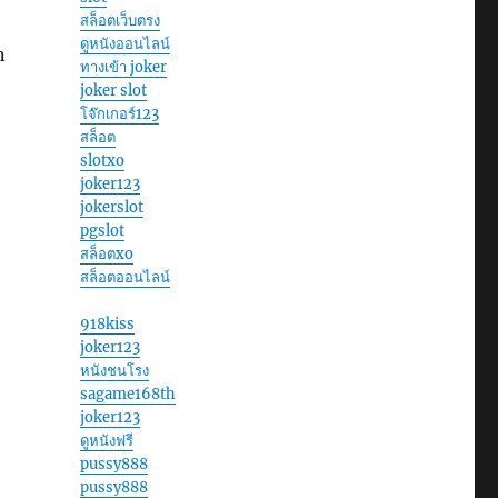
สล็อตเว็บตรง
ดูหนังออนไลน์
n
ทางเข้า joker
joker slot
โจ๊กเกอร์123
สล็อต
slotxo
joker123
jokerslot
pgslot
สล็อตxo
สล็อตออนไลน์
918kiss
joker123
หนังชนโรง
sagame168th
joker123
ดูหนังฟรี
pussy888
pussy888