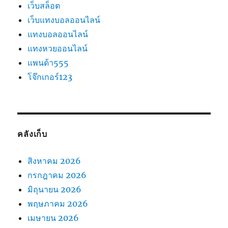
เว็บสล็อต
เว็บแทงบอลออนไลน์
แทงบอลออนไลน์
แทงหวยออนไลน์
แพนด้า555
โจ๊กเกอร์123
คลังเก็บ
สิงหาคม 2026
กรกฎาคม 2026
มิถุนายน 2026
พฤษภาคม 2026
เมษายน 2026