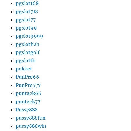
pgslot168
pgslot718
pgslot77
pgslot99
pgslot9999
pgslotfish
pgslotgolf
pgslotth
pokbet
PunPro66
PunPro777
puntaek66
puntaek77
Pussy888
pussy888fun
pussy888win