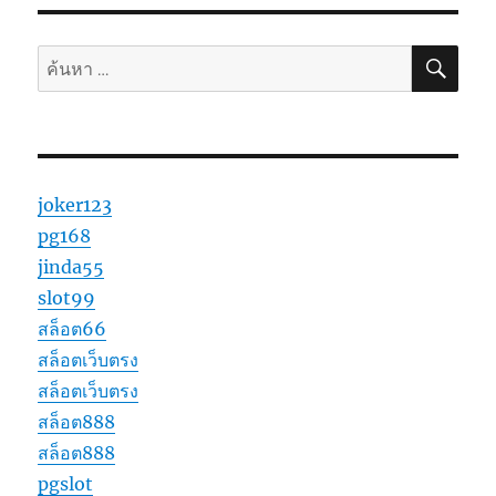
ค้นห
ค้นหา:
joker123
pg168
jinda55
slot99
สล็อต66
สล็อตเว็บตรง
สล็อตเว็บตรง
สล็อต888
สล็อต888
pgslot