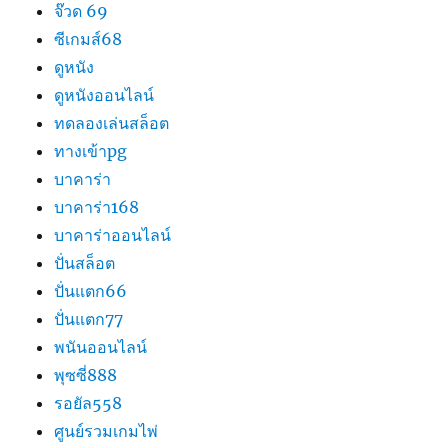
จ๊วด 69
ซีเกมส์68
ดูหนัง
ดูหนังออนไลน์
ทดลองเล่นสล็อต
ทางเข้าpg
บาคาร่า
บาคาร่า168
บาคาร่าออนไลน์
ปั่นสล็อต
ปั่นแตก66
ปั่นแตก77
พนันออนไลน์
พุซซี่888
รอยัล558
ศูนย์รวมเกมไพ่