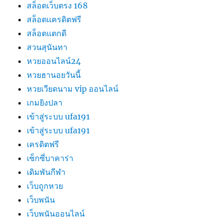
สล็อตเว็บตรง 168
สล็อตเเครดิตฟรี
สล็อตแตกดี
สวนสุนันทา
หวยออนไลน์24
หวยฮานอยวันนี้
หวยเวียดนาม vip ออนไลน์
เกมยิงปลา
เข้าสู่ระบบ ufa191
เข้าสู่ระบบ ufa191
เครดิตฟรี
เซ็กซี่บาคาร่า
เดิมพันกีฬา
เว็บถูกหวย
เว็บพนัน
เว็บพนันออนไลน์