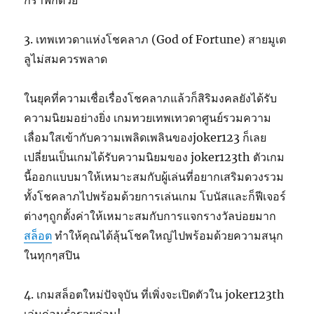
กราฟิกด้วย
3. เทพเทวดาแห่งโชคลาภ (God of Fortune) สายมูเต
ลูไม่สมควรพลาด
ในยุคที่ความเชื่อเรื่องโชคลาภแล้วก็สิริมงคลยังได้รับ
ความนิยมอย่างยิ่ง เกมทวยเทพเทวดาศูนย์รวมความ
เลื่อมใสเข้ากับความเพลิดเพลินของjoker123 ก็เลย
เปลี่ยนเป็นเกมได้รับความนิยมของ joker123th ตัวเกม
นี้ออกแบบมาให้เหมาะสมกับผู้เล่นที่อยากเสริมดวงรวม
ทั้งโชคลาภไปพร้อมด้วยการเล่นเกม โบนัสและก็ฟีเจอร์
ต่างๆถูกตั้งค่าให้เหมาะสมกับการแจกรางวัลบ่อยมาก
สล็อต
ทำให้คุณได้ลุ้นโชคใหญ่ไปพร้อมด้วยความสนุก
ในทุกๆสปิน
4. เกมสล็อตใหม่ปัจจุบัน ที่เพิ่งจะเปิดตัวใน joker123th