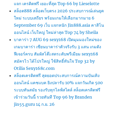
แจก เครดิตฟรี เยอะที่สุด Top 66 by Lieselotte
สล็อต888 สล็อตเว็บตรง 2026 ประสบการณ์เล่นยุค
ใหม่ ระบบเสถียร พร้อมเกมให้เลือกมากมาย 6
September 69 เว็บ แจกหนัก Jin888.asia คาสิโน
ออนไลน์ เว็บใหญ่ ใหม่ล่าสุด Top 74 by Sheila
บาคาร่า 7 AUG 69 sexy168 เปิดมุมมองใหม่ของ
เกมบาคาร่า เซียนบาคาร่าตัวจริงรับ 3 แสน เกมดัง
ฟีเจอร์ครบ สัมผัสโต๊ะสดระดับพรีเมียม sexy168
สมัครไว ได้โปรใหญ่ ใช้สิทธิ์ทันใจ Top 32 by
Otilia Sexy168c.com
สล็อตเครดิตฟรี สุดยอดประสบการณ์ความบันเทิง
ออนไลน์ แคชแบค ยิงปลารับ 10% แจกวันเกิด 500
ระบบทันสมัย รองรับทุกไลฟ์สไตล์ สล็อตเครดิตฟรี
เข้าร่วมวันนี้ รวยทันที Top 96 by Branden
jin55.guru 14 ก.ย. 26