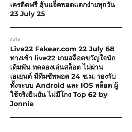
เครดิตฟรี ลุ้นแจ็คพอตแตกง่ายทุกวัน
23 July 25
ถัดไป
Live22 Fakear.com 22 July 68
เรื่อง
ต่อ
ทางเข้า live22 เกมสล็อตขวัญใจนัก
ไป:
เดิมพัน ทดลองเล่นสล็อต ไม่ผ่าน
เอเย่นต์ มีทีมซัพพอต 24 ช.ม. รองรับ
ทั้งระบบ Android และ IOS สล็อต ผู้
ใช้จริงยืนยัน ไม่มีโกง Top 62 by
Jonnie