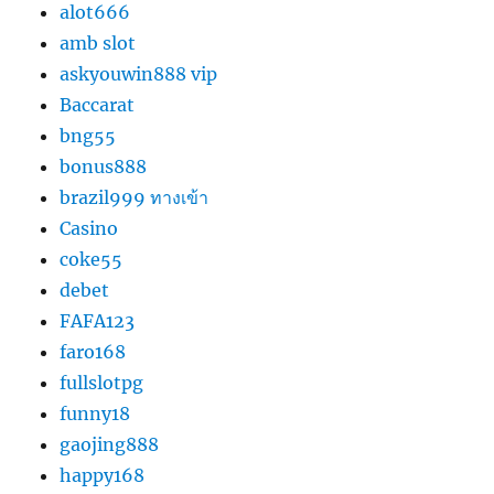
alot666
amb slot
askyouwin888 vip
Baccarat
bng55
bonus888
brazil999 ทางเข้า
Casino
coke55
debet
FAFA123
faro168
fullslotpg
funny18
gaojing888
happy168