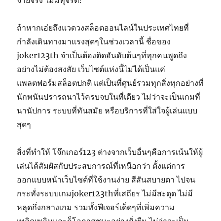
จ่ายจริง ไม่มีทุจริต!
ถ้าหากเอ๋ยถึงแวดวงสล็อตออนไลน์ในประเทศไทยที่
กำลังเดินทางมาแรงสุดๆในช่วงเวลานี้ ชื่อของ
joker123th จำเป็นต้องติดอันดับต้นๆที่ทุกคนพูดถึง
อย่างไม่ต้องสงสัย เว็บไซต์แห่งนี้ไม่ได้เป็นแค่
แพลตฟอร์มสล็อตปกติ แต่เป็นที่ศูนย์รวมทุกสิ่งทุกอย่างที่
นักพนันปรารถนาไว้ครบจบในที่เดียว ไม่ว่าจะเป็นเกมที่
นานัปการ ระบบที่ทันสมัย หรือบริการที่ใส่ใจผู้เล่นแบบ
สุดๆ
สิ่งที่ทำให้ โจ๊กเกอร์123 ต่างจากเว็บอื่นๆคือการเน้นให้ผู้
เล่นได้สัมผัสกับประสบการณ์ที่เหนือกว่า ตั้งแต่การ
ออกแบบหน้าเว็บไซต์ที่ใช้งานง่าย สีสันสบายตา ไปจน
กระทั่งระบบเกมjoker123thที่เสถียร ไม่มีสะดุด ไม่มี
หลุดกึ่งกลางเกม รวมทั้งฟีเจอร์เด็ดๆที่เพิ่มความ