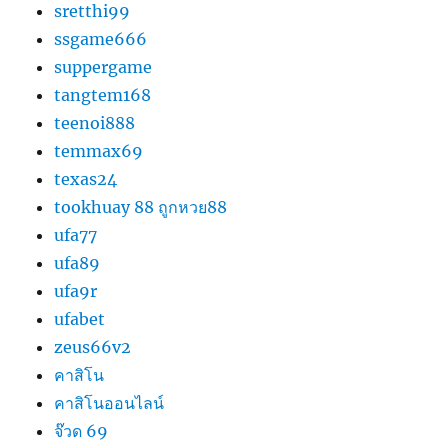
sretthi99
ssgame666
suppergame
tangtem168
teenoi888
temmax69
texas24
tookhuay 88 ถูกหวย88
ufa77
ufa89
ufa9r
ufabet
zeus66v2
คาสิโน
คาสิโนออนไลน์
จ๊วด 69