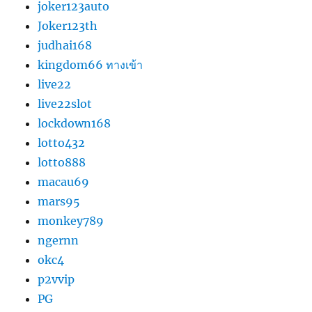
joker123auto
Joker123th
judhai168
kingdom66 ทางเข้า
live22
live22slot
lockdown168
lotto432
lotto888
macau69
mars95
monkey789
ngernn
okc4
p2vvip
PG