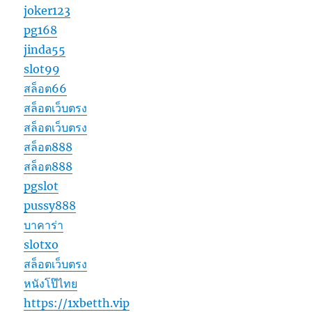
joker123
pg168
jinda55
slot99
สล็อต66
สล็อตเว็บตรง
สล็อตเว็บตรง
สล็อต888
สล็อต888
pgslot
pussy888
บาคาร่า
slotxo
สล็อตเว็บตรง
หนังโป๊ไทย
https://1xbetth.vip