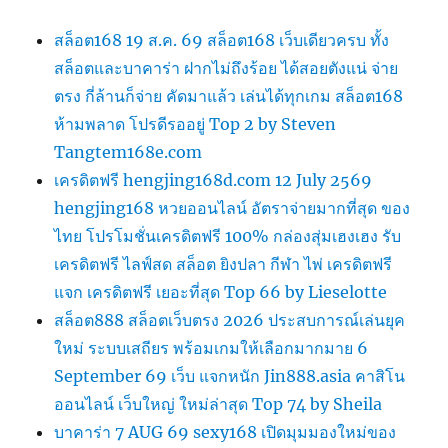
สล็อต168 19 ส.ค. 69 สล็อต168 เว็บเดียวครบ ทั้ง
สล็อตและบาคาร่า ฝากไม่ถึงร้อย ได้สอยตังแน่ จ่าย
ตรง กี่ล้านก็จ่าย คัดมาแล้ว เล่นได้ทุกเกม สล็อต168
ห้ามพลาด โปรดีรออยู่ Top 2 by Steven
Tangtem168e.com
เครดิตฟรี hengjing168d.com 12 July 2569
hengjing168 หวยออนไลน์ อัตราจ่ายมากที่สุด ของ
ไทย โปรโมชั่นเครดิตฟรี 100% กล่องสุ่มเฮงเฮง รับ
เครดิตฟรี ไลฟ์สด สล็อต ยิงปลา กีฬา ไพ่ เครดิตฟรี
แจก เครดิตฟรี เยอะที่สุด Top 66 by Lieselotte
สล็อต888 สล็อตเว็บตรง 2026 ประสบการณ์เล่นยุค
ใหม่ ระบบเสถียร พร้อมเกมให้เลือกมากมาย 6
September 69 เว็บ แจกหนัก Jin888.asia คาสิโน
ออนไลน์ เว็บใหญ่ ใหม่ล่าสุด Top 74 by Sheila
บาคาร่า 7 AUG 69 sexy168 เปิดมุมมองใหม่ของ