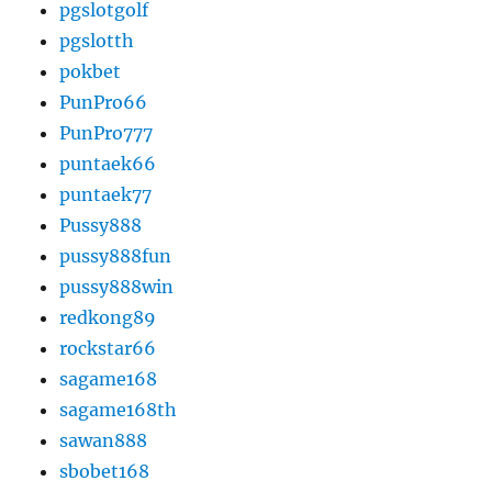
pgslotgolf
pgslotth
pokbet
PunPro66
PunPro777
puntaek66
puntaek77
Pussy888
pussy888fun
pussy888win
redkong89
rockstar66
sagame168
sagame168th
sawan888
sbobet168