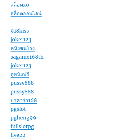
สล็อตxo
สล็อตออนไลน์
918kiss
joker123
หนังชนโรง
sagame168th
joker123
ดูหนังฟรี
pussy888
pussy888
บาคาร่า168
pgslot
pgheng99
fullslotpg
live22