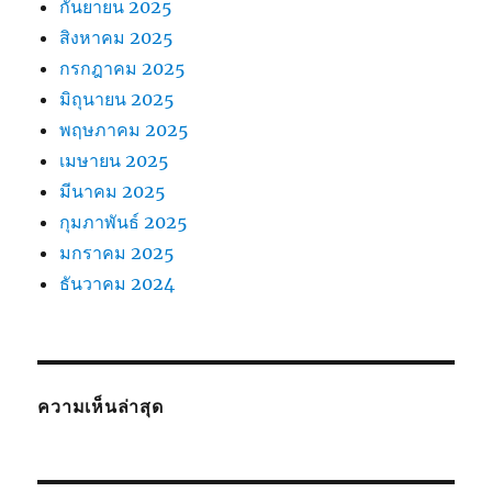
กันยายน 2025
สิงหาคม 2025
กรกฎาคม 2025
มิถุนายน 2025
พฤษภาคม 2025
เมษายน 2025
มีนาคม 2025
กุมภาพันธ์ 2025
มกราคม 2025
ธันวาคม 2024
ความเห็นล่าสุด