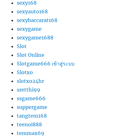
sexy168
sexyauto168
sexybaccarat168
sexygame
sexygame1688
Slot
Slot Online
Slotgame666 เข้าสู่ระบบ
Slotxo
slotxo24hr
sretthi99
ssgame666
suppergame
tangtem168
teenoi888
temmax69