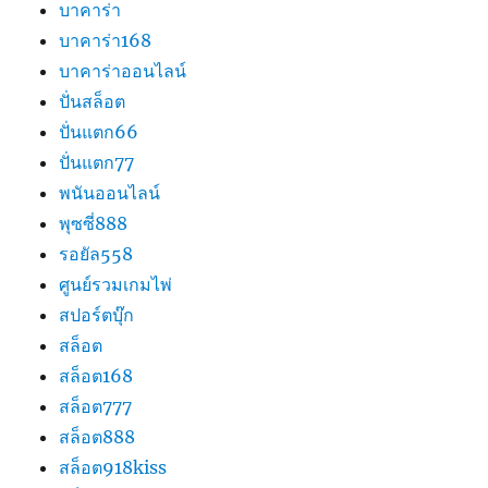
บาคาร่า
บาคาร่า168
บาคาร่าออนไลน์
ปั่นสล็อต
ปั่นแตก66
ปั่นแตก77
พนันออนไลน์
พุซซี่888
รอยัล558
ศูนย์รวมเกมไพ่
สปอร์ตบุ๊ก
สล็อต
สล็อต168
สล็อต777
สล็อต888
สล็อต918kiss