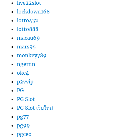
live22slot
lockdown168
lotto432
lotto888
macau69
mars95
monkey789
ngernn
okc4
p2vvip
PG
PG Slot
PG Slot เว็บใหม่
pg77
pg99
pgceo