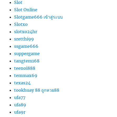
Slot
Slot Online
Slotgame666 เข้าสู่ระบบ
Slotxo
slotxo24hr
sretthi99
ssgame666
suppergame
tangtem168
teenoi888
temmax69
texas24
tookhuay 88 ถูกหวย88
ufa77
ufa89
ufa9r