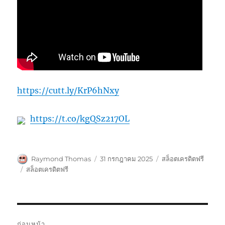
https://cutt.ly/KrP6hNxy
https://t.co/kgQSz217OL
ผู้
เขียน
หมวด
Raymond Thomas
31 กรกฎาคม 2025
สล็อตเครดิตฟรี
เขียน
เมื่อ
หมู่
ป้าย
สล็อตเครดิตฟรี
กำกับ
แนะแนว
ก่อนหน้า