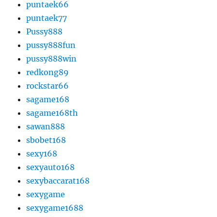
puntaek66
puntaek77
Pussy888
pussy888fun
pussy888win
redkong89
rockstar66
sagame168
sagame168th
sawan888
sbobet168
sexy168
sexyauto168
sexybaccarat168
sexygame
sexygame1688