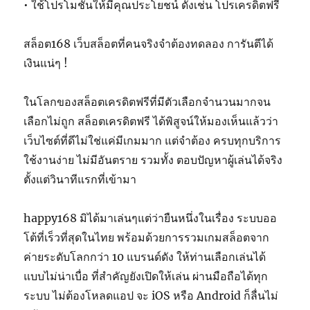
• ใช้โปรโมชันให้มีคุณประโยชน์ ดังเช่น โปรเครดิตฟรี
สล็อต168 เว็บสล็อตที่คนจริงจำต้องทดลอง การันตีได้
เงินแน่ๆ !
ในโลกของสล็อตเครดิตฟรีที่มีตัวเลือกจำนวนมากจน
เลือกไม่ถูก สล็อตเครดิตฟรี ได้พิสูจน์ให้มองเห็นแล้วว่า
เว็บไซต์ที่ดีไม่ใช่แค่มีเกมมาก แต่จำต้อง ครบทุกบริการ
ใช้งานง่าย ไม่มีอันตราย รวมทั้ง ตอบปัญหาผู้เล่นได้จริง
ตั้งแต่วินาทีแรกที่เข้ามา
happy168 มิได้มาเล่นๆแต่ว่ายืนหนึ่งในเรื่อง ระบบออ
โต้ที่เร็วที่สุดในไทย พร้อมด้วยการรวมเกมสล็อตจาก
ค่ายระดับโลกกว่า 10 แบรนด์ดัง ให้ท่านเลือกเล่นได้
แบบไม่น่าเบื่อ ที่สำคัญยังเปิดให้เล่น ผ่านมือถือได้ทุก
ระบบ ไม่ต้องโหลดแอป จะ iOS หรือ Android ก็ลื่นไม่