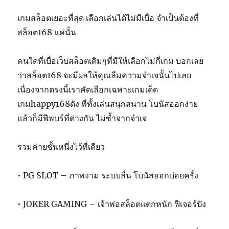
เกมสล็อตเยอะที่สุด เลือกเล่นได้ไม่มีเบื่อ จำเป็นต้องที่
สล็อต168 แค่นั้น
คนใดที่เบื่อเว็บสล็อตเดิมๆที่มีให้เลือกไม่กี่เกม บอกเลย
ว่าสล็อต168 จะมีผลให้คุณลืมความจำเจนั้นไปเลย
เนื่องจากตรงนี้เราคัดเลือกเฉพาะเกมเด็ด
เกมhappy168ดัง ที่ทั้งเล่นสนุกสนาน โบนัสออกง่าย
แล้วก็มีฟีพบร์ที่ต่างกัน ไม่ซ้ำจากจำเจ
รวมค่ายชั้นหนึ่งไว้ที่เดียว
• PG SLOT – ภาพงาม ระบบลื่น โบนัสออกบ่อยครั้ง
• JOKER GAMING – เจ้าพ่อสล็อตแตกหนัก ฟีเจอร์ปัง