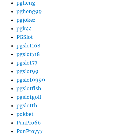
pgheng
pgheng99
pgjoker
pgk44
PGSlot
pgslot168
pgslot718
pgslot77
pgslot99
pgslot9999
pgslotfish
pgslotgolf
pgslotth
pokbet
PunPro66
PunPro777