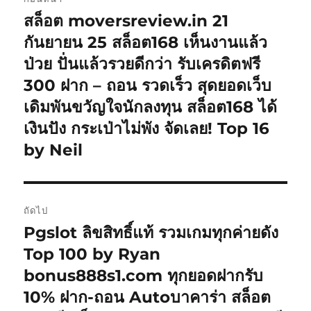
เรื่อง
สล็อต moversreview.in 21
เรื่อง
ก่อน
กันยายน 25 สล็อต168 เห็นงานแล้ว
หน้า:
ป่วย ปั่นแล้วรวยดีกว่า รับเครดิตฟรี
300 ฝาก – ถอน รวดเร็ว สุดยอดเว็บ
เดิมพันขวัญใจนักลงทุน สล็อต168 ได้
เงินปัง กระเป่าไม่พัง จัดเลย! Top 16
by Neil
ถัดไป
Pgslot ลิขสิทธิ์แท้ รวมเกมทุกค่ายดัง
เรื่อง
ต่อ
Top 100 by Ryan
ไป:
bonus888s1.com ทุกยอดฝากรับ
10% ฝาก-ถอน Autoบาคาร่า สล็อต