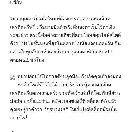
แพ้กัน
ไม่ว่าคุณจะเป็นมือใหม่ที่ต้องการทดลองเล่นสล็อต
เครดิตฟรีฟรี หรือสายปั่นตัวจริงที่มองหาเว็บไว้ทำเงิน
ระยะยาว ตรงนี้คือคำตอบเดียวที่ตอบโจทย์ทุกไลฟ์สไตล์
ด้วย โปรโมชั่นแรงที่สุดในตลาด โบนัสแจกแต่ละวัน คืน
ยอดเสียทุกสัปดาห์ และก็ระบบดูแลสมาชิกแบบ VIP
ตลอด 24 ชั่วโมง
อย่าปล่อยให้โอกาสดีๆหลุดมือ! ถ้าเกิดคุณกำลังมอง
หาเว็บไซต์ที่ไว้ใจได้ จ่ายจริง โปรคุ้ม เกมสล็อต
เครดิตฟรีแตกหลายครั้ง รวมทั้งเข้าเล่นได้โดยทันทีผ่าน
มือถือ ขอชี้แนะว่า… สมัครเลยช่วงนี้ที่ สล็อต168 แล้ว
คุณจะรู้ว่าคำว่า “ครบวงจร” ในเว็บไซต์สล็อตมันเป็น
อย่างไร!