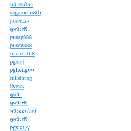
หนังชนโรง
sagame168th
joker123
ดูหนังฟรี
pussy888
pussy888
บาคาร่า168
pgslot
pgheng99
fullslotpg
live22
ดูหนัง
ดูหนังฟรี
หนังออนไลน์
ดูหนังฟรี
pgslot77