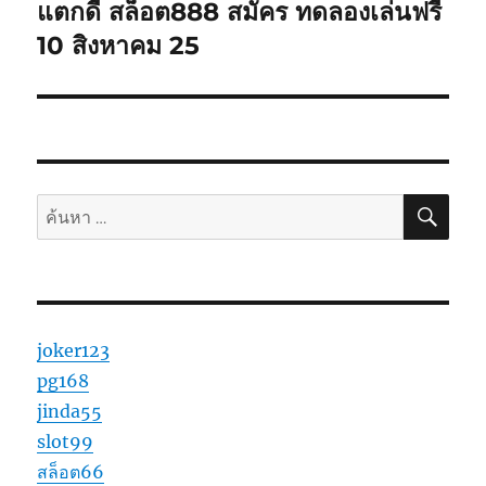
แตกดี สล็อต888 สมัคร ทดลองเล่นฟรี
10 สิงหาคม 25
ค้นห
ค้นหา:
joker123
pg168
jinda55
slot99
สล็อต66