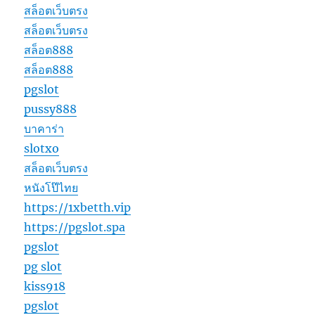
สล็อตเว็บตรง
สล็อตเว็บตรง
สล็อต888
สล็อต888
pgslot
pussy888
บาคาร่า
slotxo
สล็อตเว็บตรง
หนังโป๊ไทย
https://1xbetth.vip
https://pgslot.spa
pgslot
pg slot
kiss918
pgslot