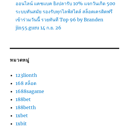
ออนไลน์ แคชแบค ยิงปลารับ 10% แจกวันเกิด 500
ระบบทันสมัย รองรับทุกไลฟ์สไตล์ สล็อตเครดิตฟรี
เข้าร่วมวันนี้ รวยทันที Top 96 by Branden
jin55.guru 14 ก.ย. 26
หมวดหมู่
123lionth
168 สล็อต
1688sagame
188bet
188betth
1xbet
1xbit