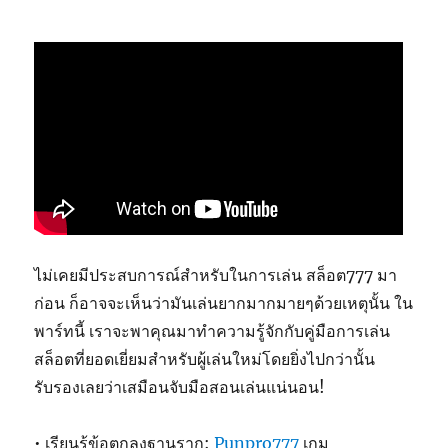
ไม่เคยมีประสบการณ์สำหรับในการเล่น สล็อต777 มา
ก่อน ก็อาจจะเห็นว่ามันเล่นยากมากมายๆด้วยเหตุนั้น ใน
พาร์ทนี้ เราจะพาคุณมาทำความรู้จักกับคู่มือการเล่น
สล็อตที่ยอดเยี่ยมสำหรับผู้เล่นใหม่โดยยิ่งไปกว่านั้น
รับรองเลยว่าเสมือนจับมือสอนเล่นแน่นอน!
• เรียนรู้ข้อตกลงฐานราก:
Punpro777
เกม