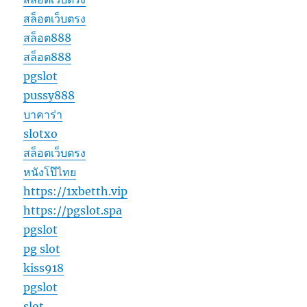
สล็อตเว็บตรง
สล็อต888
สล็อต888
pgslot
pussy888
บาคาร่า
slotxo
สล็อตเว็บตรง
หนังโป๊ไทย
https://1xbetth.vip
https://pgslot.spa
pgslot
pg slot
kiss918
pgslot
slot