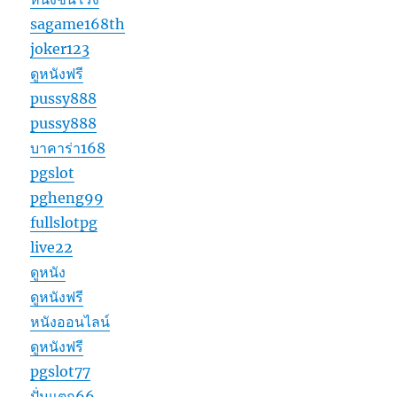
sagame168th
joker123
ดูหนังฟรี
pussy888
pussy888
บาคาร่า168
pgslot
pgheng99
fullslotpg
live22
ดูหนัง
ดูหนังฟรี
หนังออนไลน์
ดูหนังฟรี
pgslot77
ปั่นแตก66