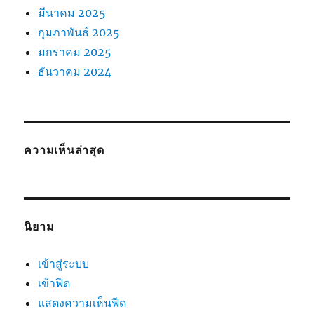
มีนาคม 2025
กุมภาพันธ์ 2025
มกราคม 2025
ธันวาคม 2024
ความเห็นล่าสุด
นิยาม
เข้าสู่ระบบ
เข้าฟีด
แสดงความเห็นฟีด