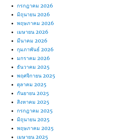
กรกฎาคม 2026
มิถุนายน 2026
พฤษภาคม 2026
เมษายน 2026
มีนาคม 2026
กุมภาพันธ์ 2026
มกราคม 2026
ธันวาคม 2025
พฤศจิกายน 2025
ตุลาคม 2025
กันยายน 2025
สิงหาคม 2025
กรกฎาคม 2025
มิถุนายน 2025
พฤษภาคม 2025
เมษายน 2025