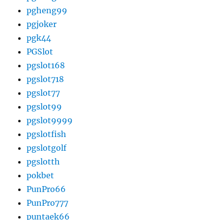
pgheng99
pgjoker
pgk44
PGSlot
pgslot168
pgslot718
pgslot77
pgslot99
pgslot9999
pgslotfish
pgslotgolf
pgslotth
pokbet
PunPro66
PunPro777
puntaek66