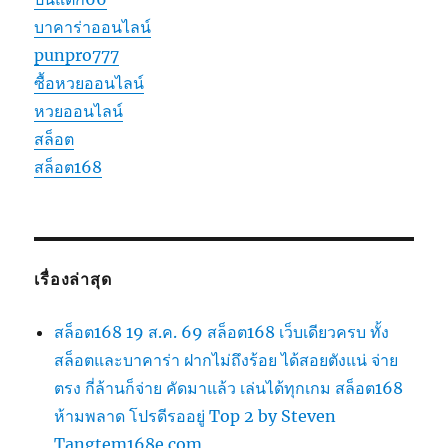
บาคาร่าออนไลน์
punpro777
ซื้อหวยออนไลน์
หวยออนไลน์
สล็อต
สล็อต168
เรื่องล่าสุด
สล็อต168 19 ส.ค. 69 สล็อต168 เว็บเดียวครบ ทั้ง
สล็อตและบาคาร่า ฝากไม่ถึงร้อย ได้สอยตังแน่ จ่าย
ตรง กี่ล้านก็จ่าย คัดมาแล้ว เล่นได้ทุกเกม สล็อต168
ห้ามพลาด โปรดีรออยู่ Top 2 by Steven
Tangtem168e.com