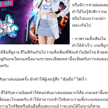
หรือมีการจ่ายย่อยเส
ทำให้ไม่รู้จักสึกว่ากด
สปินไปแบบว่างเปล่า
เยอะเกินไป
• ภาพรวมทั้งเสียงไม่
ทำให้ล้าเร็ว: เกมที่ถูก
ีธีมที่ดูง่าย สีไม่ตีกันเกินไป รวมทั้งเสียงที่ฟังแล้วไม่อิดโรย ด้วยเห
งอยู่กับเกมใดเกมหนึ่งนานๆรายละเอียดเหล่านี้จะมีผลกับการเล่นขอ
ครับ
มาเล่นบ่อยครั้ง มักทำให้ผู้เล่นรู้สึก “คุ้นมือ” ได้เร็ว
t ที่ได้รับความนิยมทำให้คนกลับมาเล่นบ่อยมากก็คือ เกมเหล่านี้แ
้อนอะไรเลยครับ ทำให้สามารถเข้าใจจังหวะรวมทั้งระบบของเกม
ดความใกล้ชิดหรือคุ้นมือตั้งแต่แรกแม้ว่าจะเล่นได้ไม่นานก็ตาม