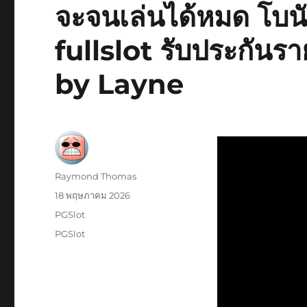
จะจนเล่นได้หมด โบนั
fullslot รับประกันร
by Layne
ผู้
Raymond Thomas
เขียน
เขียน
18 พฤษภาคม 2026
เมื่อ
หมวด
PGSlot
หมู่
ป้าย
PGSlot
กำกับ