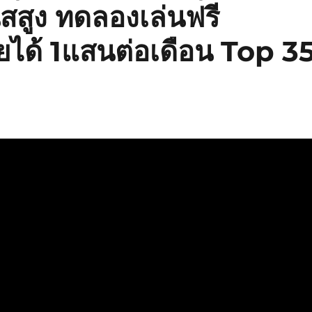
สสูง ทดลองเล่นฟรี
ายได้ 1แสนต่อเดือน Top 3