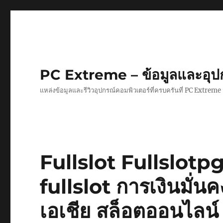
PC Extreme – ข้อมูลและอุป
แหล่งข้อมูลและรีวิวอุปกรณ์คอมพิวเตอร์ที่ครบครันที่ PC Extreme 
Fullslot Fullslot
fullslot การเงินมั่นค
เอเชีย สล็อตออนไลน์ 