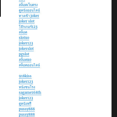
สล็อตเว็บตรง
ดูหนังออนไลน์
ทางเข้า joker
joker slot
โจ๊กเกอร์123
สล็อต
slotxo
joker123
jokerslot
pgslot
สล็อตxo
สล็อตออนไลน์
918kiss
joker123
หนังชนโรง
sagame168th
joker123
ดูหนังฟรี
pussy888
pussy888