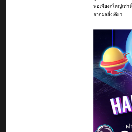
พอเพียงตใหญ่เท่านั
จากผลสิ่งเดียว