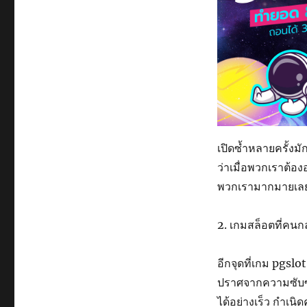
เปิดซ้ำหลายครั้งมักม
ว่าเมื่อพวกเราต้อ
พวกเรามากมายเลย
2. เกมสล็อตที่คนกลับ
อีกจุดที่เกม pgslo
ปราศจากความซับซ
ได้อย่างเร็ว กำเนิ