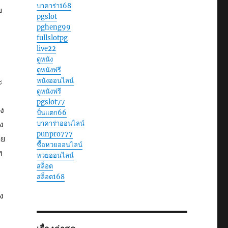
บาคาร่า168
ม
pgslot
pgheng99
fullslotpg
live22
ดูหนัง
ดูหนังฟรี
ะ
หนังออนไลน์
ดูหนังฟรี
pgslot77
่ง
ปั่นแตก66
่ง
บาคาร่าออนไลน์
punpro777
ดย
ซื้อหวยออนไลน์
ท
หวยออนไลน์
สล็อต
สล็อต168
้ง