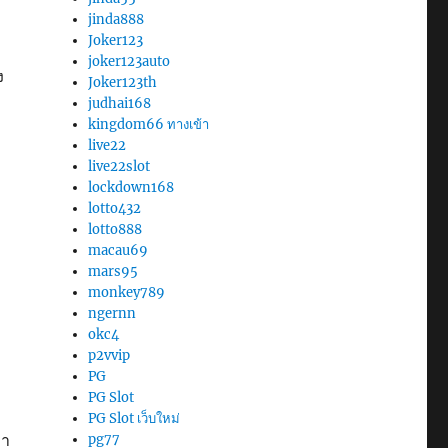
jinda888
Joker123
joker123auto
ง
Joker123th
ม
judhai168
kingdom66 ทางเข้า
live22
live22slot
lockdown168
lotto432
lotto888
macau69
mars95
monkey789
ngernn
okc4
p2vvip
PG
PG Slot
PG Slot เว็บใหม่
ลา
pg77