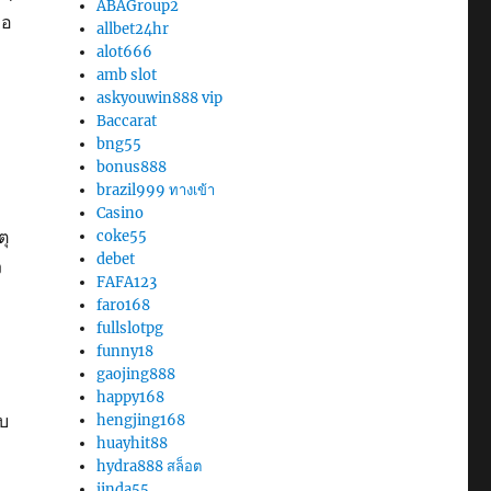
ABAGroup2
มอ
allbet24hr
alot666
amb slot
askyouwin888 vip
Baccarat
bng55
bonus888
brazil999 ทางเข้า
Casino
ตุ
coke55
debet
ง
FAFA123
faro168
fullslotpg
funny18
gaojing888
happy168
ทบ
hengjing168
huayhit88
hydra888 สล็อต
jinda55