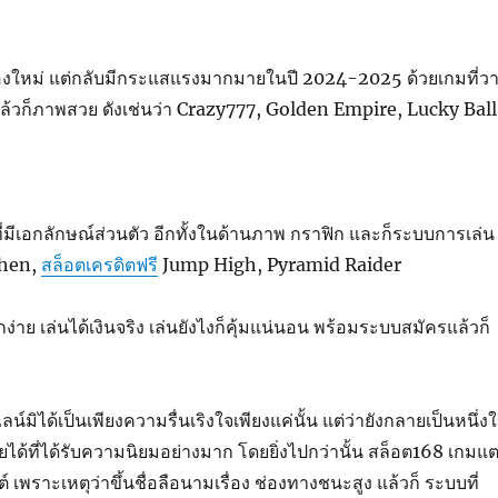
น้องใหม่ แต่กลับมีกระแสแรงมากมายในปี 2024-2025 ด้วยเกมที่ว
ล้วก็ภาพสวย ดังเช่นว่า Crazy777, Golden Empire, Lucky Ball
ี่มีเอกลักษณ์ส่วนตัว อีกทั้งในด้านภาพ กราฟิก และก็ระบบการเล่น
Shen,
สล็อตเครดิตฟรี
Jump High, Pyramid Raider
่าย เล่นได้เงินจริง เล่นยังไงก็คุ้มแน่นอน พร้อมระบบสมัครแล้วก็
์มิได้เป็นเพียงความรื่นเริงใจเพียงแค่นั้น แต่ว่ายังกลายเป็นหนึ่ง
ยได้ที่ได้รับความนิยมอย่างมาก โดยยิ่งไปกว่านั้น สล็อต168 เกมแ
่นต์ เพราะเหตุว่าขึ้นชื่อลือนามเรื่อง ช่องทางชนะสูง แล้วก็ ระบบที่