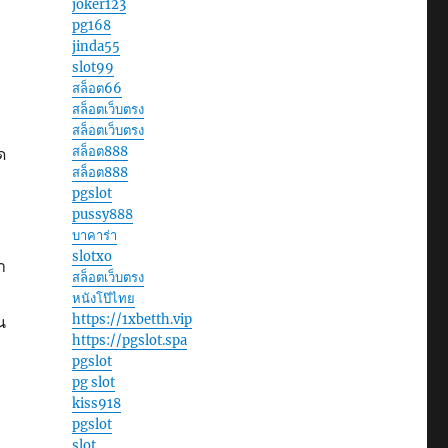
joker123
pg168
jinda55
slot99
สล็อต66
สล็อตเว็บตรง
สล็อตเว็บตรง
สล็อต888
ด
สล็อต888
pgslot
pussy888
บาคาร่า
slotxo
า
สล็อตเว็บตรง
หนังโป๊ไทย
https://1xbetth.vip
น
https://pgslot.spa
pgslot
pg slot
kiss918
pgslot
slot