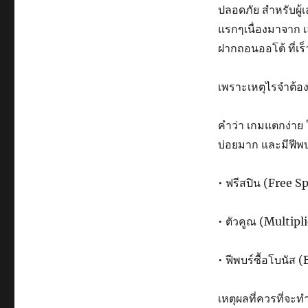
ปลอดภัย สำหรับผู้เ
แรกๆเนื่องมาจาก เ
ฝากถอนออโต้ ที่เร
เพราะเหตุไรจำต้อ
คำว่า เกมแตกง่าย 
บ่อยมาก และมีฟีพบ
• ฟรีสปิน (Free Sp
• ตัวคูณ (Multipli
• ฟีพบร์ซื้อโบนัส 
เหตุผลที่ควรที่จะ