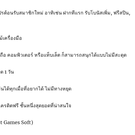
รต้อนรับสมาชิกใหม่ อาทิเช่น ฝากทีแรก รับโบนัสเพิ่ม, ฟรีสปิน,
ม้เครื่องมือ
อถือ คอมพิวเตอร์ หรือแท็บเล็ต ก็สามารถสนุกได้แบบไม่มีสะดุด
ด 1 วัน
่นได้ทุกเมื่อที่อยากได้ ไม่มีทางหยุด
รดิตฟรี ชั้นหนึ่งสุดยอดที่น่าสนใจ
et Games Soft)