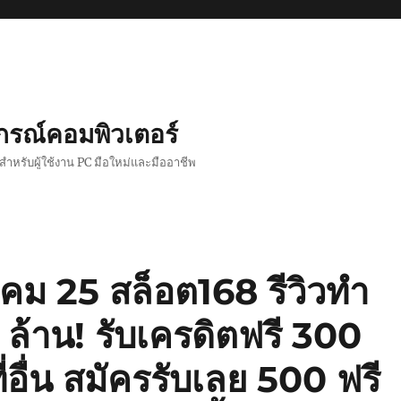
กรณ์คอมพิวเตอร์
สำหรับผู้ใช้งาน PC มือใหม่และมืออาชีพ
ม 25 สล็อต168 รีวิวทำ
 ล้าน! รับเครดิตฟรี 300
ี่อื่น สมัครรับเลย 500 ฟรี