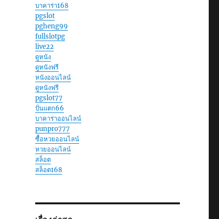
บาคาร่า168
pgslot
pgheng99
fullslotpg
live22
ดูหนัง
ดูหนังฟรี
หนังออนไลน์
ดูหนังฟรี
pgslot77
ปั่นแตก66
บาคาร่าออนไลน์
punpro777
ซื้อหวยออนไลน์
หวยออนไลน์
สล็อต
สล็อต168