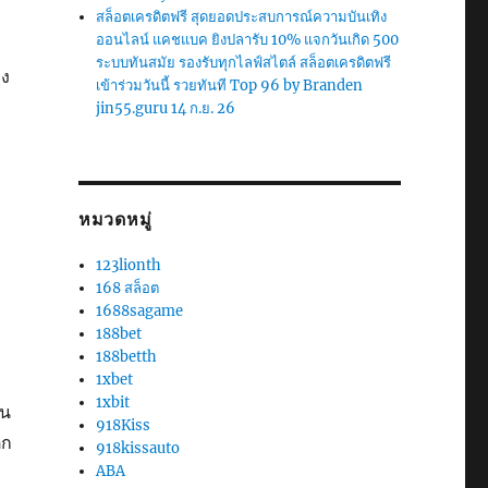
สล็อตเครดิตฟรี สุดยอดประสบการณ์ความบันเทิง
ออนไลน์ แคชแบค ยิงปลารับ 10% แจกวันเกิด 500
ระบบทันสมัย รองรับทุกไลฟ์สไตล์ สล็อตเครดิตฟรี
าง
เข้าร่วมวันนี้ รวยทันที Top 96 by Branden
jin55.guru 14 ก.ย. 26
หมวดหมู่
123lionth
168 สล็อต
1688sagame
188bet
188betth
1xbet
1xbit
ใน
918Kiss
ตก
918kissauto
ABA