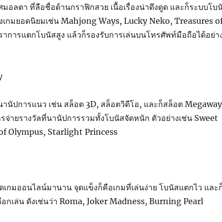
อลตา ที่ลือชื่อด้านกราฟิกสวย เนื้อเรื่องน่าดึงดูด และก็ระบบโบน
่างเกมยอดนิยมเช่น Mahjong Ways, Lucky Neko, Treasures o
ัตราการแตกโบนัสสูง แล้วก็รองรับการเล่นบนโทรศัพท์มือถือได้อย่า
y
กมนานัปการแนว เช่น สล็อต 3D, สล็อตวิดีโอ, และก็สล็อต Megawa
ารจ่ายรางวัลที่นานัปการรวมทั้งโบนัสจัดหนัก ตัวอย่างเช่น Sweet
f Olympus, Starlight Princess
ลาดเกมออนไลน์มานาน จุดแข็งก็คือเกมที่เล่นง่าย โบนัสแตกไว และก
เลือกเล่น ดังเช่นว่า Roma, Joker Madness, Burning Pearl