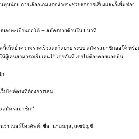
่นทุนน้อย การเลือกเกมแตกง่ายจะช่วยลดการเสี่ยงและก็เพิ่มช่อง
บบลงทะเบียนออโต้ – สมัครง่ายด้านใน 1 นาที
ุคนี้เน้นย้ำความรวดเร็วและก็สบาย ระบบ สมัครสมาชิกออโต้ พร้อ
ให้ผู้เล่นสามารถเริ่มเล่นได้โดยทันทีโดยไม่ต้องคอยแอดมิน
ิก
เว็บไซต์ตรงที่ต้องการเล่น
ียนสมัครสมาชิก”
้นว่า เบอร์โทรศัพท์, ชื่อ-นามสกุล, เลขบัญชี