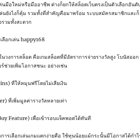
ล่นมือใหม่หรือมืออาชีพ ต่างก็ยกให้สล็อตเว็บตรงเป็นตัวเลือกอันดั
ล่นยังไงก็คุ้ม รวมทั้งที่สำคัญคือมาพร้อม ระบบสมัครสมาชิกและก็
็วรวมทั้งสะดวก
งเลือกเล่น happy168
ในวงการสล็อต คือเกมสล็อตที่มีอัตราการจ่ายรางวัลสูง โบนัสออก
ร์ช่วยเพิ่มโอกาสชนะ อย่างเช่น
ins) ที่ให้หมุนฟรีโดยไม่เสียเงิน
er) ที่เพิ่มมูลค่ารางวัลหลายเท่า
(Buy Feature) เพื่อเข้ารอบแจ็คพอตได้ทันที
ทำการเลือกเล่นเกมแตกง่ายคือ ใช้ทุนน้อยแม้กระนั้นมีโอกาสได้กำไ