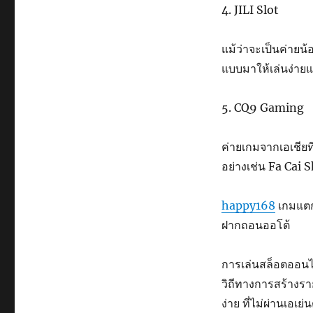
4. JILI Slot
แม้ว่าจะเป็นค่าย
แบบมาให้เล่นง่ายแ
5. CQ9 Gaming
ค่ายเกมจากเอเชียท
อย่างเช่น Fa Cai 
happy168
เกมแตกง
ฝากถอนออโต้
การเล่นสล็อตออนไลน
วิถีทางการสร้างรา
ง่าย ที่ไม่ผ่านเอเย