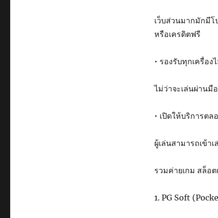
เว็บส่วนมากมักมีโป
หรือเครดิตฟรี
• รองรับทุกเครื่องไ
ไม่ว่าจะเล่นผ่านมื
• เปิดให้บริการตลอ
ผู้เล่นสามารถเข้าเล
รวมค่ายเกม สล็อตเค
1. PG Soft (Pock