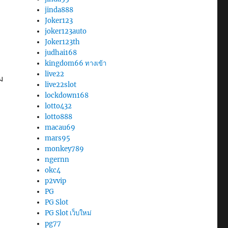
jinda888
Joker123
joker123auto
Joker123th
judhai168
kingdom66 ทางเข้า
live22
ม
live22slot
lockdown168
lotto432
lotto888
macau69
mars95
monkey789
ngernn
okc4
p2vvip
PG
PG Slot
PG Slot เว็บใหม่
pg77