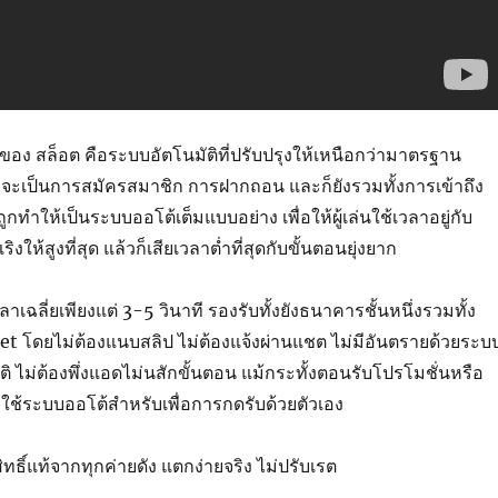
ของ สล็อต คือระบบอัตโนมัติที่ปรับปรุงให้เหนือกว่ามาตรฐาน
่ว่าจะเป็นการสมัครสมาชิก การฝากถอน และก็ยังรวมทั้งการเข้าถึง
ูกทำให้เป็นระบบออโต้เต็มแบบอย่าง เพื่อให้ผู้เล่นใช้เวลาอยู่กับ
ให้สูงที่สุด แล้วก็เสียเวลาต่ำที่สุดกับขั้นตอนยุ่งยาก
ฉลี่ยเพียงแต่ 3-5 วินาที รองรับทั้งยังธนาคารชั้นหนึ่งรวมทั้ง
 โดยไม่ต้องแนบสลิป ไม่ต้องแจ้งผ่านแชต ไม่มีอันตรายด้วยระบ
ติ ไม่ต้องพึ่งแอดไม่นสักขั้นตอน แม้กระทั้งตอนรับโปรโมชั่นหรือ
ังใช้ระบบออโต้สำหรับเพื่อการกดรับด้วยตัวเอง
ทธิ์แท้จากทุกค่ายดัง แตกง่ายจริง ไม่ปรับเรต