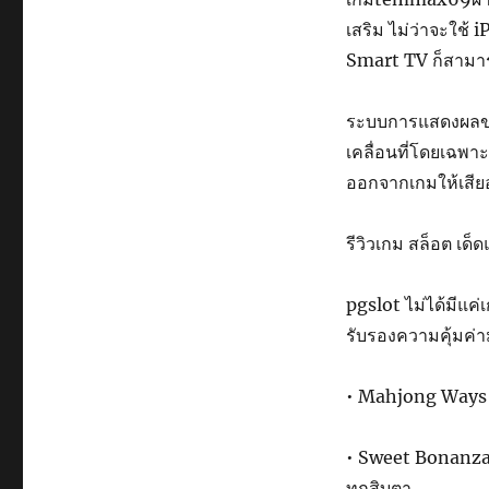
เสริม ไม่ว่าจะใช้
Smart TV ก็สามาร
ระบบการแสดงผลขอ
เคลื่อนที่โดยเฉพา
ออกจากเกมให้เสียอ
รีวิวเกม สล็อต เด็ด
pgslot ไม่ได้มีแค่
รับรองความคุ้มค่า
• Mahjong Ways 
• Sweet Bonanza 
ทุกสิบตา