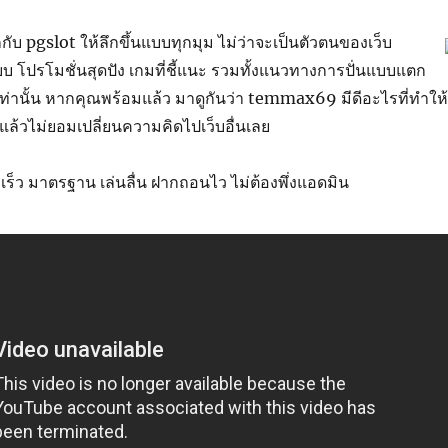
กับ pgslot ให้ลึกขึ้นแบบทุกมุม ไม่ว่าจะเป็นตัวตนของเว็บ
 โปรโมชั่นสุดปัง เกมที่ชี้แนะ รวมทั้งแนวทางการปั่นแบบแตก
ี้เท่านั้น หากคุณพร้อมแล้ว มาดูกันว่า temmax69 มีดีอะไรที่ทำให้
้วไม่ยอมเปลี่ยนความคิดไปเว็บอื่นเลย
เร็ว มาตรฐาน เล่นลื่น ฝากถอนไว ไม่ต้องพึ่งแอดมิน