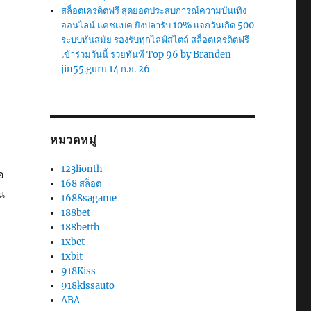
สล็อตเครดิตฟรี สุดยอดประสบการณ์ความบันเทิง
ออนไลน์ แคชแบค ยิงปลารับ 10% แจกวันเกิด 500
ระบบทันสมัย รองรับทุกไลฟ์สไตล์ สล็อตเครดิตฟรี
เข้าร่วมวันนี้ รวยทันที Top 96 by Branden
jin55.guru 14 ก.ย. 26
หมวดหมู่
123lionth
อ
168 สล็อต
น
1688sagame
188bet
188betth
1xbet
1xbit
918Kiss
918kissauto
ABA