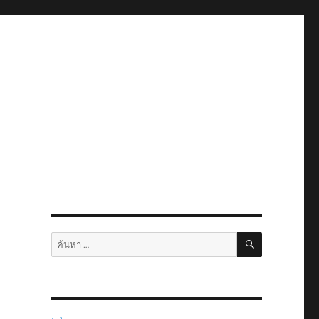
ค้นหา
ค้นหา: