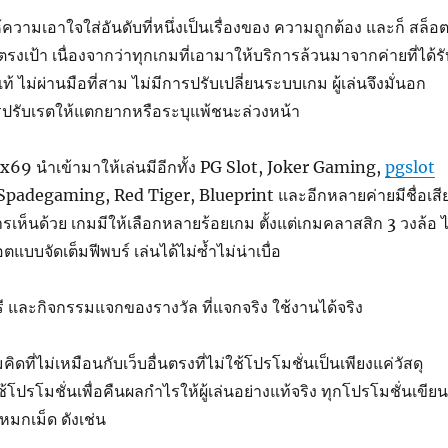
tให้ความเอาใจใส่อันดับที่หนึ่งเป็นเรื่องของ ความถูกต้อง และก็ สล็อ
รงเป้า เนื่องจากว่าทุกเกมที่เอามาให้บริการล้วนมาจากค่ายที่ได้รั
้ ไม่ผ่านมือที่สาม ไม่มีการปรับเปลี่ยนระบบเกม ผู้เล่นจึงมั่นอก
การปรับเรตให้แตกยากหรือระบุแพ้ชนะล่วงหน้า
69 นำเข้ามาให้เล่นมีอีกทั้ง PG Slot, Joker Gaming,
pgslot
Spadegaming, Red Tiger, Blueprint และอีกหลายค่ายมีชื่อเสี
ารเห็นด้วย เกมมีให้เลือกหลายร้อยเกม ตั้งแต่เกมคลาสสิก 3 วงล้อ 
ตแบบจัดเต็มฟีพบร์ เล่นได้ไม่ซ้ำไม่น่าเบื่อ
ี และกิจกรรมแจกของรางวัล ที่แจกจริง ใช้งานได้จริง
ดที่ไม่เหมือนกับเว็บอื่นตรงที่ไม่ใช้โปรโมชั่นเป็นเพียงแค่วัสดุ
ปรโมชั่นเพื่อคืนผลกำไรให้ผู้เล่นอย่างแท้จริง ทุกโปรโมชั่นเขียน
ีหมกเม็ด ดังเช่น