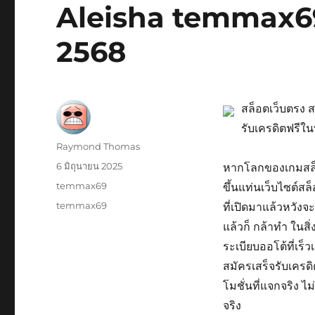
Aleisha temmax6
2568
สล็อตเว็บตรง 
รับเครดิตฟรีใน
ผู้
Raymond Thomas
เขียน
เขียน
6 มิถุนายน 2025
หากโลกของเกมสล็อต
เมื่อ
หมวด
temmax69
ขึ้นแท่นเว็บไซต์สล
หมู่
ป้าย
temmax69
ที่เปิดมาแล้วหวังจ
กำกับ
แล้วก็ กล้าทำ ในสิ
ระเบียบออโต้ที่เร็
สมัครเสร็จรับเครด
โมชั่นที่แจกจริง ไ
จริง