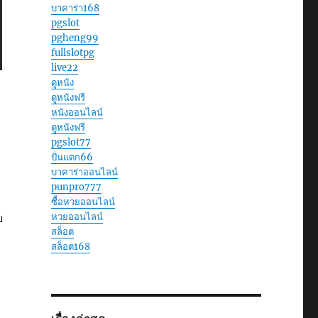
บาคาร่า168
pgslot
pgheng99
fullslotpg
live22
ดูหนัง
ดูหนังฟรี
หนังออนไลน์
ดูหนังฟรี
pgslot77
ปั่นแตก66
บาคาร่าออนไลน์
punpro777
ซื้อหวยออนไลน์
บ
หวยออนไลน์
สล็อต
สล็อต168