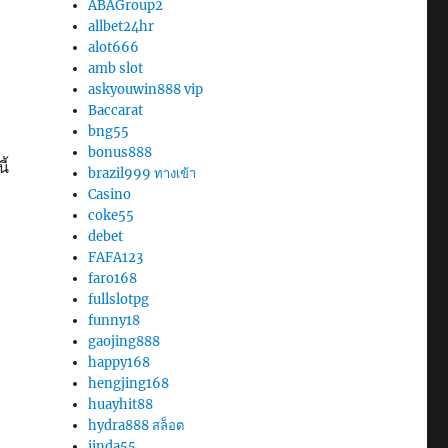
ABAGroup2
allbet24hr
alot666
amb slot
askyouwin888 vip
Baccarat
bng55
bonus888
ี้
brazil999 ทางเข้า
Casino
coke55
debet
FAFA123
faro168
fullslotpg
funny18
gaojing888
happy168
hengjing168
huayhit88
hydra888 สล็อต
jinda55