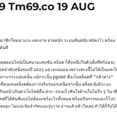
9 Tm69.co 19 AUG
สมาชิกใหม่มาแรง แตกง่าย จ่ายหนัก ระบบทันสมัย สมัครไว พร้อม
ทันที
ออนไลน์เป็นสนามแข่งขัน สล็อต ก็คือหนึ่งในตัวเต็งที่พร้อมจะ
็อตลำดับหนึ่งของปี 2025 อย่างแน่นอน เพราะตรงนี้ไม่ได้เป็นแค่เว็
ะเกาะกระแสแค่นั้น แม้กระนั้น pgslot คือเว็บสล็อตที่ “กล้าต่าง”
่งที่คนเล่นสล็อตต้องการจริงๆนอกเหนือจากนั้น สล็อต ยังมีระบบ
วเกินหน้าเกินตาเว็บไซต์อื่น ฝาก-ถอนเร็วทันใจด้านในไม่ถึง 5 วินาท
ิตฟรีได้ทันทีแบบไม่ต้องแชร์อะไรทั้งหมด พร้อมกิจกรรมและก็โปร
ม่หลอก ไม่แปะข้อจำกัดแบบวุ่นวาย อ่านแล้วเข้าใจเลย ทำได้ก็รับได้