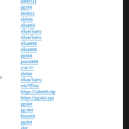
joker123
pg168
jinda55
slot99
สล็อต66
สล็อตเว็บตรง
สล็อตเว็บตรง
สล็อต888
สล็อต888
pgslot
pussy888
บาคาร่า
slotxo
บ
สล็อตเว็บตรง
หนังโป๊ไทย
https://1xbetth.vip
https://pgslot.spa
ี
pgslot
pg slot
kiss918
pgslot
slot