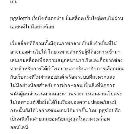
เกม
pgslotth เว็บไซต์แตกง่าย ปั่นสล็อต เว็บไซต์ตรงไม่ผ่าน
เอเย่นต์ไม่มีอย่างน้อย
เว็บสล็อตที่ดีรวมทั้งมีคุณภาพกลายเป็นสิ่งจำเป็นที่ไม่
อาจมองผ่านไปได้ โดยเฉพาะสำหรับผู้ที่ต้องการเข้ามา
เล่นเกมสล็อตเพื่อความสนุกสนานร่าเริงและก็อยากช่อง
ทางสำหรับการได้กำไรอย่างเอาจริงเอาจัง การเลือกเล่น
กับเว็บตรงที่ไม่ผ่านเอเย่นต์ พร้อมระบบที่สะดวกและ
ไม่มีอย่างน้อยสำหรับการฝาก-ถอน เป็นสิ่งที่นักการ
พนันผู้คนจำนวนมากมองหา เพราะการเล่นผ่านเว็บตรง
ไม่เฉพาะแต่เชื่อมั่นได้ในเรื่องของความปลอดภัย แม้
กระนั้นยังได้โอกาสชนะเกมได้มากขึ้น โดย pgslot ถือ
เป็นหนึ่งในค่ายเกมยอดนิยมสูงสุดในแวดวงสล็อต
ออนไลน์