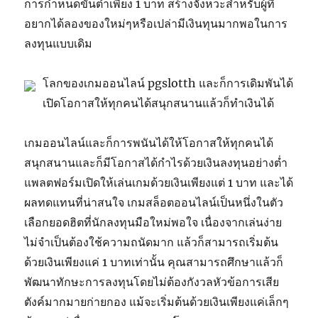
การกำหนดขั้นต่ำเพียง 1 บาท สร้างจังหวะสำหรับผู้ที่
อยากได้ลองของใหม่ๆหรือเปล่ามีเงินทุนมากพอในการ
ลงทุนแบบเดิม
โลกของเกมออนไลน์ pgslotth และก็การเดิมพันได้
เปิดโอกาสให้ทุกคนได้สนุกสนานแล้วก็ทำเงินได้
เกมออนไลน์และก็การพนันได้ให้โอกาสให้ทุกคนได้
สนุกสนานและก็มีโอกาสได้กำไรด้วยเงินลงทุนอย่างต่ำ
แพลตฟอร์มเปิดให้เล่นเกมด้วยเงินเพียงแต่ 1 บาท และได้
ผลทดแทนที่น่าสนใจ เกมสล็อตออนไลน์เป็นหนึ่งในตัว
เลือกยอดฮิตที่นักลงทุนมือใหม่พอใจ เนื่องจากเล่นง่าย
ไม่จำเป็นต้องใช้ความถนัดมาก แล้วก็สามารถเริ่มต้น
ด้วยเงินเพียงแค่ 1 บาทเท่านั้น คุณสามารถศึกษาแล้วก็
พัฒนาทักษะการลงทุนโดยไม่ต้องกังวลหัวข้อการเสีย
ตังค์มากมายก่ายกอง แม้จะเริ่มต้นด้วยเงินเพียงแค่เล็กๆ