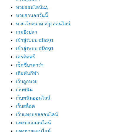
หวยออนไลน์24
หวยฮานอยวันนี้
หวยเวียดนาม vip ออนไลน์
เกมยิงปลา
เข้าสู่ระบบ ufa191
เข้าสู่ระบบ ufa191
เครดิตฟรี
เซ็กซี่บาคาร่า
เดิมพันกีฬา
เว็บถูกหวย
เว็บพนัน
เว็บพนันออนไลน์
เว็บสล็อต
เว็บแทงบอลออนไลน์
แทงบอลออนไลน์
แทงหวยออนไลน์