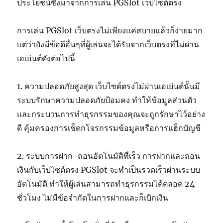
ประโยชน์ซึ่งมาจากการเล่น PGSlot เว็บไซต์ตรง
การเล่น PGSlot เว็บตรงไม่เพียงแค่สบายแล้วก็ง่ายมาก
แต่ว่ายังมีข้อดีอื่นๆที่ผู้เล่นจะได้รับจากเว็บตรงที่ไม่ผ่าน
เอเย่นต์ดังต่อไปนี้
1. ความปลอดภัยสูงสุด เว็บไซต์ตรงไม่ผ่านเอเย่นต์นั้นมี
ระบบรักษาความปลอดภัยป้อมคง ทำให้ข้อมูลส่วนตัว
และกระบวนการทำธุรกรรมของคุณจะถูกรักษาไว้อย่าง
ดี คุ้มครองการเช็ดกโจรกรรมข้อมูลหรือการแฮ็กบัญชี
2. ระบบการฝาก-ถอนอัตโนมัติที่เร็ว การฝากและถอน
เงินกับเว็บไซต์ตรง PGSlot จะทำเป็นรวดเร็วผ่านระบบ
อัตโนมัติ ทำให้ผู้เล่นสามารถทำธุรกรรมได้ตลอด 24
ชั่วโมง ไม่มีข้อจำกัดในการฝากและก็เบิกเงิน