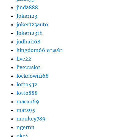
jinda888
Joker123
joker123auto
Joker123th
judhai168
kingdom66 ทางเข้า
live22
live22slot
lockdown168
lotto432
lotto888
macau69
mars95
monkey789
ngernn
okc4