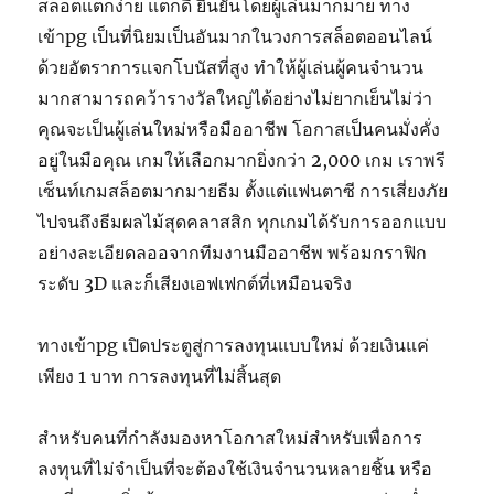
สล็อตแตกง่าย แตกดี ยืนยันโดยผู้เล่นมากมาย ทาง
เข้าpg เป็นที่นิยมเป็นอันมากในวงการสล็อตออนไลน์
ด้วยอัตราการแจกโบนัสที่สูง ทำให้ผู้เล่นผู้คนจำนวน
มากสามารถคว้ารางวัลใหญ่ได้อย่างไม่ยากเย็นไม่ว่า
คุณจะเป็นผู้เล่นใหม่หรือมืออาชีพ โอกาสเป็นคนมั่งคั่ง
อยู่ในมือคุณ เกมให้เลือกมากยิ่งกว่า 2,000 เกม เราพรี
เซ็นท์เกมสล็อตมากมายธีม ตั้งแต่แฟนตาซี การเสี่ยงภัย
ไปจนถึงธีมผลไม้สุดคลาสสิก ทุกเกมได้รับการออกแบบ
อย่างละเอียดลออจากทีมงานมืออาชีพ พร้อมกราฟิก
ระดับ 3D และก็เสียงเอฟเฟกต์ที่เหมือนจริง
ทางเข้าpg เปิดประตูสู่การลงทุนแบบใหม่ ด้วยเงินแค่
เพียง 1 บาท การลงทุนที่ไม่สิ้นสุด
สำหรับคนที่กำลังมองหาโอกาสใหม่สำหรับเพื่อการ
ลงทุนที่ไม่จำเป็นที่จะต้องใช้เงินจำนวนหลายชิ้น หรือ