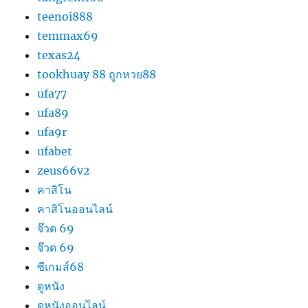
teenoi888
temmax69
texas24
tookhuay 88 ถูกหวย88
ufa77
ufa89
ufa9r
ufabet
zeus66v2
คาสิโน
คาสิโนออนไลน์
จ๊วด 69
จ๊วด 69
ซีเกมส์68
ดูหนัง
ดูหนังออนไลน์