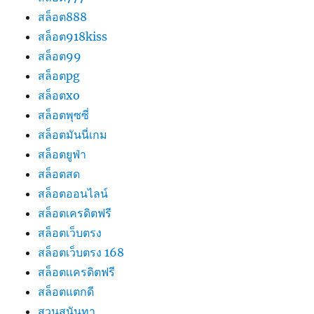
สล็อต888
สล็อต918kiss
สล็อต99
สล็อตpg
สล็อตxo
สล็อตพุซซี่
สล็อตมันนี่เกม
สล็อตยูฟ่า
สล็อตสด
สล็อตออนไลน์
สล็อตเครดิตฟรี
สล็อตเว็บตรง
สล็อตเว็บตรง 168
สล็อตเเครดิตฟรี
สล็อตแตกดี
สวนสุนันทา