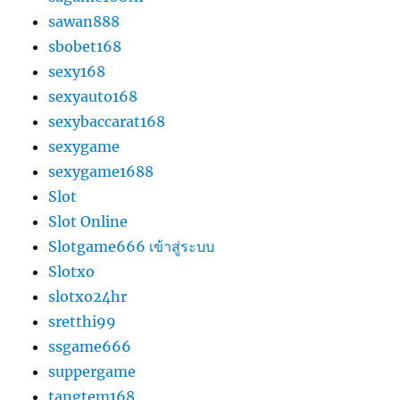
sawan888
sbobet168
sexy168
sexyauto168
sexybaccarat168
sexygame
sexygame1688
Slot
Slot Online
Slotgame666 เข้าสู่ระบบ
Slotxo
slotxo24hr
sretthi99
ssgame666
suppergame
tangtem168