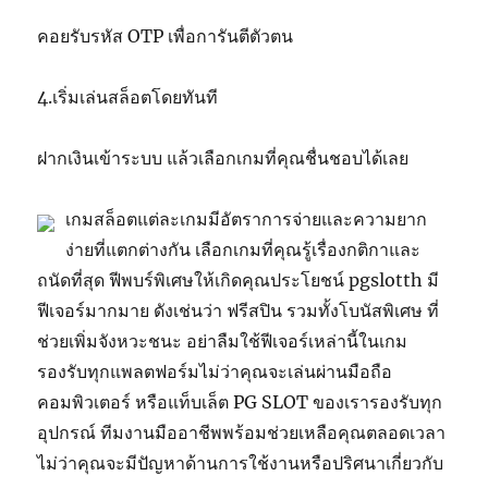
คอยรับรหัส OTP เพื่อการันตีตัวตน
4.เริ่มเล่นสล็อตโดยทันที
ฝากเงินเข้าระบบ แล้วเลือกเกมที่คุณชื่นชอบได้เลย
เกมสล็อตแต่ละเกมมีอัตราการจ่ายและความยาก
ง่ายที่แตกต่างกัน เลือกเกมที่คุณรู้เรื่องกติกาและ
ถนัดที่สุด ฟีพบร์พิเศษให้เกิดคุณประโยชน์ pgslotth มี
ฟีเจอร์มากมาย ดังเช่นว่า ฟรีสปิน รวมทั้งโบนัสพิเศษ ที่
ช่วยเพิ่มจังหวะชนะ อย่าลืมใช้ฟีเจอร์เหล่านี้ในเกม
รองรับทุกแพลตฟอร์มไม่ว่าคุณจะเล่นผ่านมือถือ
คอมพิวเตอร์ หรือแท็บเล็ต PG SLOT ของเรารองรับทุก
อุปกรณ์ ทีมงานมืออาชีพพร้อมช่วยเหลือคุณตลอดเวลา
ไม่ว่าคุณจะมีปัญหาด้านการใช้งานหรือปริศนาเกี่ยวกับ