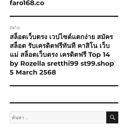
faro168.co
ถัดไป
สล็อตเว็บตรง เวปไซต์แตกง่าย สมัคร
เรื่อง
ต่อ
สล็อต รับเครดิตฟรีทันที คาสิโน เว็บ
ไป:
แม่ สล็อตเว็บตรง เครดิตฟรี Top 14
by Rozella sretthi99 st99.shop
5 March 2568
ค้นห
ค้นหา: