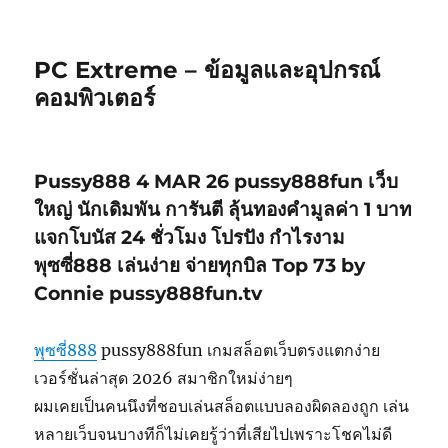
PC Extreme – ข้อมูลและอุปกรณ์
คอมพิวเตอร์
Pussy888 4 MAR 26 pussy888fun เว็บ
ใหญ่ นักเดิมพัน การันตี ลุ้นทองคำมูลค่า 1 บาท
แจกโบนัส 24 ชั่วโมง โปรปัง กำไรงาม
พุซซี่888 เล่นง่าย จ่ายทุกบิล Top 73 by
Connie pussy888fun.tv
พุซซี่888
pussy888fun เกมสล็อตเว็บตรงแตกง่าย
เวอร์ชั่นล่าสุด 2026 สมาชิกใหม่ง่ายๆ
ผมเคยเป็นคนนึงที่ชอบเล่นสล็อตแบบลองผิดลองถูก เล่น
หลายเว็บจนบางทีก็ไม่เคยรู้ว่าที่เสียไปเพราะโชคไม่ดี