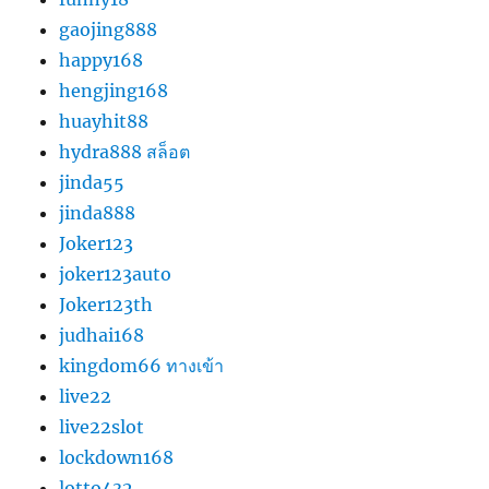
gaojing888
happy168
hengjing168
huayhit88
hydra888 สล็อต
jinda55
jinda888
Joker123
joker123auto
Joker123th
judhai168
kingdom66 ทางเข้า
live22
live22slot
lockdown168
lotto432