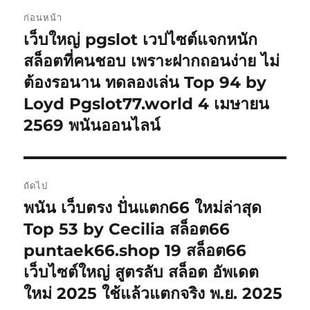
แนะแนว
ก่อนหน้า
เรื่อง
เว็บใหญ่ pgslot เวปไซต์แจกหนัก
เรื่อง
ก่อน
สล็อตที่คนชอบ เพราะฝากถอนง่าย ไม่
หน้า:
ต้องรอนาน ทดลองเล่น Top 94 by
Loyd Pgslot77.world 4 เมษายน
2569 พนันออนไลน์
ถัดไป
พนัน เว็บตรง ปั่นแตก66 ใหม่ล่าสุด
เรื่อง
ต่อ
Top 53 by Cecilia สล็อต66
ไป:
puntaek66.shop 19 สล็อต66
เว็บไซต์ใหญ่ สูตรลับ สล็อต อัพเดต
ใหม่ 2025 ใช้แล้วแตกจริง พ.ย. 2025