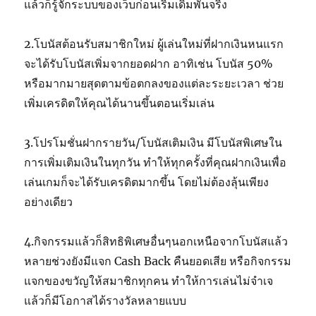
แล้วก็รู้จักระบบของเว็บก่อนเริ่มเดิมพันจริง
2.โบนัสต้อนรับสมาชิกใหม่ ผู้เล่นใหม่ที่ฝากเงินหนแรก
จะได้รับโบนัสเพิ่มจากยอดฝาก อาทิเช่น โบนัส 50%
หรือมากมายสุดตามข้อตกลงของแต่ละระยะเวลา ช่วย
เพิ่มเครดิตให้คุณได้นานขึ้นตอนเริ่มเล่น
3.โปรโมชั่นฝากรายวัน/โบนัสเติมเงิน มีโบนัสพิเศษใน
การเพิ่มเติมเงินในทุกวัน ทำให้ทุกครั้งที่คุณฝากเงินเพื่อ
เล่นเกมก็จะได้รับเครดิตมากขึ้น โดยไม่ต้องลุ้นเพียง
อย่างเดียว
4.กิจกรรมแล้วก็สิทธิพิเศษอื่นๆนอกเหนือจากโบนัสแล้ว
หลายช่วงยังมีแจก Cash Back คืนยอดเสีย หรือกิจกรรม
แจกของขวัญให้สมาชิกทุกคน ทำให้การเล่นไม่จำเจ
แล้วก็มีโอกาสได้รางวัลหลายแบบ