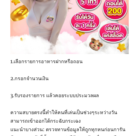
1.เลือกรายการอาหารฝากหรือถอน
2.กรอกจำนวนเงิน
3.รับรองรายการ แล้วคอยระบบประมวลผล
ความสบายตรงนี้ทำให้คนที่เล่นเป็นช่วงๆระหว่างวัน
สามารถเข้าออกได้กระฉับกระเฉง
แนะนำบางส่วน: ตรวจทานข้อมูลให้ถูกทุกหนก่อนการัน