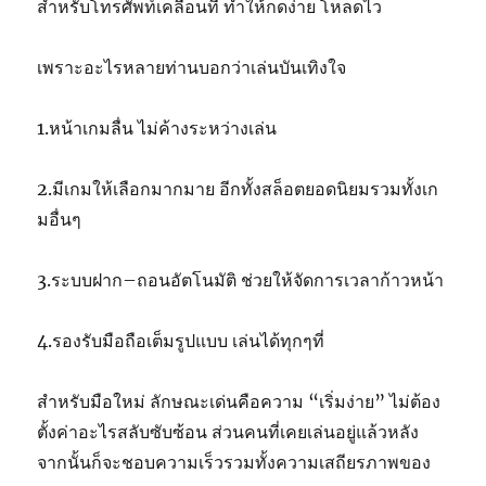
สำหรับโทรศัพท์เคลื่อนที่ ทำให้กดง่าย โหลดไว
เพราะอะไรหลายท่านบอกว่าเล่นบันเทิงใจ
1.หน้าเกมลื่น ไม่ค้างระหว่างเล่น
2.มีเกมให้เลือกมากมาย อีกทั้งสล็อตยอดนิยมรวมทั้งเก
มอื่นๆ
3.ระบบฝาก–ถอนอัตโนมัติ ช่วยให้จัดการเวลาก้าวหน้า
4.รองรับมือถือเต็มรูปแบบ เล่นได้ทุกๆที่
สำหรับมือใหม่ ลักษณะเด่นคือความ “เริ่มง่าย” ไม่ต้อง
ตั้งค่าอะไรสลับซับซ้อน ส่วนคนที่เคยเล่นอยู่แล้วหลัง
จากนั้นก็จะชอบความเร็วรวมทั้งความเสถียรภาพของ