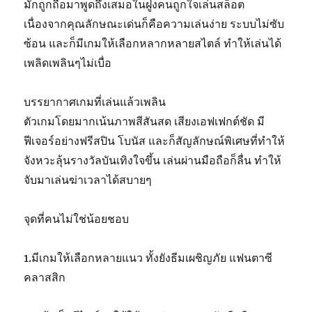
มักถูกถือมาพูดถึงเสมอในฝูงคนถูกใจเล่นสล็อต
เนื่องจากคุณลักษณะเด่นก็คือความเล่นง่าย ระบบไม่ซับ
ซ้อน และก็มีเกมให้เลือกหลากหลายสไตล์ ทำให้เล่นได้
เพลิดเพลินๆไม่เบื่อ
บรรยากาศเกมที่เล่นแล้วเพลิน
ตัวเกมโดยมากเน้นภาพสีสันสด เสียงเอฟเฟกต์ชัด มี
ฟีเจอร์อย่างฟรีสปิน โบนัส และก็สัญลักษณ์พิเศษที่ทำให้
จังหวะลุ้นรางวัลบันเทิงใจขึ้น เล่นผ่านมือถือก็ลื่น ทำให้
จับมาเล่นฆ่าเวลาได้สบายๆ
จุดที่คนไม่ใช่น้อยชอบ
1.มีเกมให้เลือกหลายแนว ทั้งยังธีมเผชิญภัย แฟนตาซี
คลาสสิก