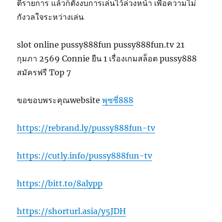
ตีรายการ แล้วก็ตั้งงบการเล่นไว้ล่วงหน้า เพื่อความไม่
กังวลใจระหว่างเล่น
slot online pussy888fun pussy888fun.tv 21
กุมภา 2569 Connie ยืน 1 เรื่องเกมสล็อต pussy888
สมัครฟรี Top 7
ขอขอบพระคุณwebsite
พุซซี่888
https://rebrand.ly/pussy888fun-tv
https://cutly.info/pussy888fun-tv
https://bitt.to/8alypp
https://shorturl.asia/y5JDH