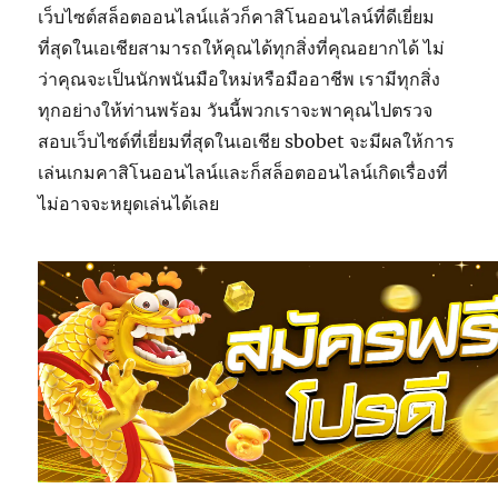
เว็บไซต์สล็อตออนไลน์แล้วก็คาสิโนออนไลน์ที่ดีเยี่ยม
ที่สุดในเอเชียสามารถให้คุณได้ทุกสิ่งที่คุณอยากได้ ไม่
ว่าคุณจะเป็นนักพนันมือใหม่หรือมืออาชีพ เรามีทุกสิ่ง
ทุกอย่างให้ท่านพร้อม วันนี้พวกเราจะพาคุณไปตรวจ
สอบเว็บไซต์ที่เยี่ยมที่สุดในเอเชีย sbobet จะมีผลให้การ
เล่นเกมคาสิโนออนไลน์และก็สล็อตออนไลน์เกิดเรื่องที่
ไม่อาจจะหยุดเล่นได้เลย