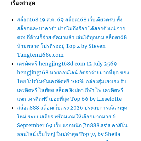
เรื่องล่าสุด
สล็อต168 19 ส.ค. 69 สล็อต168 เว็บเดียวครบ ทั้ง
สล็อตและบาคาร่า ฝากไม่ถึงร้อย ได้สอยตังแน่ จ่าย
ตรง กี่ล้านก็จ่าย คัดมาแล้ว เล่นได้ทุกเกม สล็อต168
ห้ามพลาด โปรดีรออยู่ Top 2 by Steven
Tangtem168e.com
เครดิตฟรี hengjing168d.com 12 July 2569
hengjing168 หวยออนไลน์ อัตราจ่ายมากที่สุด ของ
ไทย โปรโมชั่นเครดิตฟรี 100% กล่องสุ่มเฮงเฮง รับ
เครดิตฟรี ไลฟ์สด สล็อต ยิงปลา กีฬา ไพ่ เครดิตฟรี
แจก เครดิตฟรี เยอะที่สุด Top 66 by Lieselotte
สล็อต888 สล็อตเว็บตรง 2026 ประสบการณ์เล่นยุค
ใหม่ ระบบเสถียร พร้อมเกมให้เลือกมากมาย 6
September 69 เว็บ แจกหนัก Jin888.asia คาสิโน
ออนไลน์ เว็บใหญ่ ใหม่ล่าสุด Top 74 by Sheila