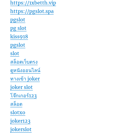
https://1xbetth.vip
https://pgslot.spa
pgslot
pg slot
kiss918
pgslot
slot
สล็อตเว็บตรง
ดูหนังออนไลน์
ทางเข้า joker
joker slot
โจ๊กเกอร์123
สล็อต
slotxo
joker123
jokerslot