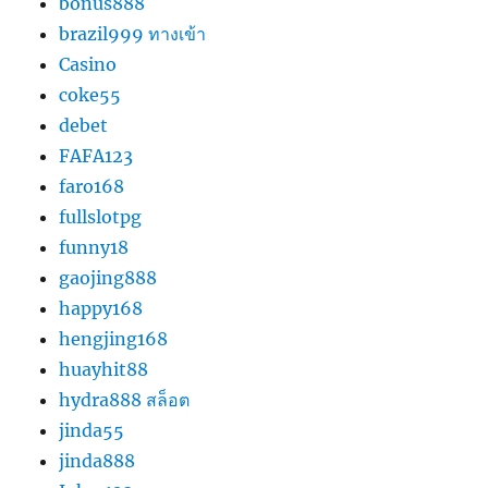
bonus888
brazil999 ทางเข้า
Casino
coke55
debet
FAFA123
faro168
fullslotpg
funny18
gaojing888
happy168
hengjing168
huayhit88
hydra888 สล็อต
jinda55
jinda888