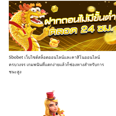
Sbobet เว็บไซต์สล็อตออนไลน์และคาสิโนออนไลน์
ครบวงจร เกมพนันที่แตกง่ายแล้วก็ช่องทางสำหรับการ
ชนะสูง