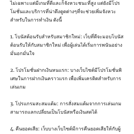
ไม่เฉพาะแต่มีเกมที่ดีและก็จังหวะชนะที่สูง แต่ยังมีโปร
โมชั่นและบริการที่น่าดึงดูดต่างๆที่จะช่วยเพิ่มจังหวะ
สำหรับในการทำเงิน ดังนี้
1. โบนัสต้อนรับสำหรับสมาชิกใหม่: เว็บที่ดีจะมอบโบนัส
ต้อนรับให้กับสมาชิกใหม่ เพื่อผู้เล่นได้เริ่มการพนันอย่าง
มั่นอกมั่นใจ
2. โปรโมชั่นฝากเงินหนแรก: บางเว็บไซต์มีโปรโมชั่นพิ
เศษในการฝากเงินคราวแรก เพื่อเพิ่มเครดิตสำหรับการ
เล่นเกม
3. โปรแกรมสะสมแต้ม: การสั่งสมแต้มจากการเล่นเกม
สามารถแลกเปลี่ยนเป็นโบนัสหรือเงินสดได้
4. คืนยอดเสีย: เว็บบางเว็บไซต์มีการคืนยอดเสียให้กับผู้