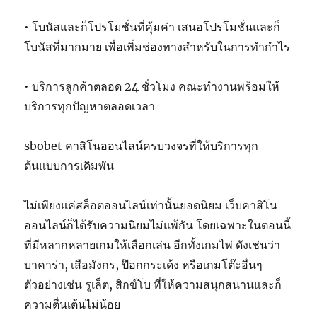
• โบนัสและก็โปรโมชั่นที่คุ้มค่า เสนอโปรโมชั่นและก็
โบนัสที่มากมาย เพื่อเพิ่มช่องทางสำหรับในการทำกำไร
• บริการลูกค้าตลอด 24 ชั่วโมง คณะทำงานพร้อมให้
บริการทุกปัญหาตลอดเวลา
sbobet คาสิโนออนไลน์ครบวงจรที่ให้บริการทุก
ต้นแบบการเดิมพัน
ไม่เพียงแค่สล็อตออนไลน์เท่านั้นยอดนิยม เว็บคาสิโน
ออนไลน์ก็ได้รับความนิยมไม่แพ้กัน โดยเฉพาะในตอนนี้
ที่มีหลากหลายเกมให้เลือกเล่น อีกทั้งเกมไพ่ ดังเช่นว่า
บาคาร่า, เสือมังกร, ป๊อกกระเด้ง หรือเกมโต๊ะอื่นๆ
ตัวอย่างเช่น รูเล็ต, สิกข์โบ ที่ให้ความสนุกสนานและก็
ความตื่นเต้นไม่น้อย