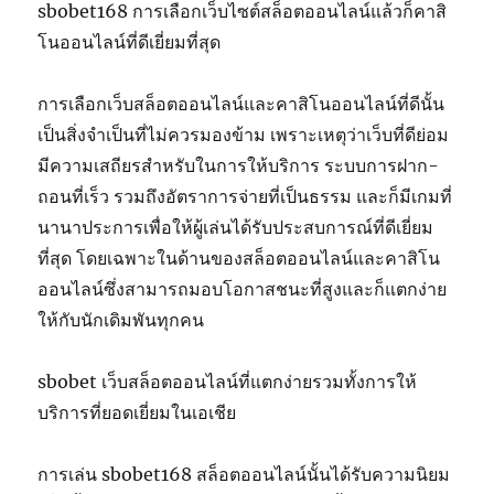
sbobet168 การเลือกเว็บไซต์สล็อตออนไลน์แล้วก็คาสิ
โนออนไลน์ที่ดีเยี่ยมที่สุด
การเลือกเว็บสล็อตออนไลน์และคาสิโนออนไลน์ที่ดีนั้น
เป็นสิ่งจำเป็นที่ไม่ควรมองข้าม เพราะเหตุว่าเว็บที่ดีย่อม
มีความเสถียรสำหรับในการให้บริการ ระบบการฝาก-
ถอนที่เร็ว รวมถึงอัตราการจ่ายที่เป็นธรรม และก็มีเกมที่
นานาประการเพื่อให้ผู้เล่นได้รับประสบการณ์ที่ดีเยี่ยม
ที่สุด โดยเฉพาะในด้านของสล็อตออนไลน์และคาสิโน
ออนไลน์ซึ่งสามารถมอบโอกาสชนะที่สูงและก็แตกง่าย
ให้กับนักเดิมพันทุกคน
sbobet เว็บสล็อตออนไลน์ที่แตกง่ายรวมทั้งการให้
บริการที่ยอดเยี่ยมในเอเชีย
การเล่น sbobet168 สล็อตออนไลน์นั้นได้รับความนิยม