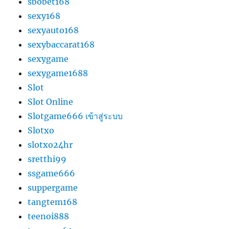
sbobet168
sexy168
sexyauto168
sexybaccarat168
sexygame
sexygame1688
Slot
Slot Online
Slotgame666 เข้าสู่ระบบ
Slotxo
slotxo24hr
sretthi99
ssgame666
suppergame
tangtem168
teenoi888