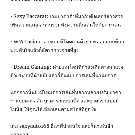
• Sexy Baccarat: เกมบาคาร่าที่มากับดีลเลอร์สาวสวย
เพิ่มความสนุกสนานรวมทั้งความตื่นเต้นให้กับการเล่น
• WM Casino: ค่ายเกมที่โดดเด่นด้วยการออกแบบที่น่า
ประทับใจแล้วก็อัตราการจ่ายที่สูง
• Dream Gaming: ค่ายเกมใหม่ที่กำลังเดินทางมาแรง
ด้วยระบบที่นำสมัยแล้วก็ต้นแบบการเล่นที่นานัปการ
นอกจากนั้นยังมีโหมดการเล่นที่หลากหลาย เช่น บาคา
ร่าแบบคลาสสิก บาคาร่าแบบสปีด และบาคาร่าแบบมี
โบนัส ให้คุณได้เลือกเล่นตามสไตล์ที่ถูกใจ
เกม sexyauto168 อื่นๆที่น่าสนใจ และก็น่าเล่นอีก
มากมาย