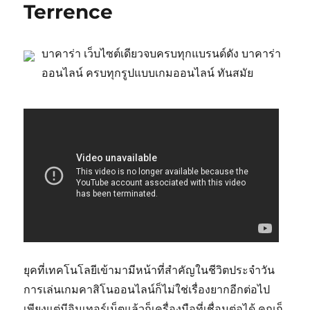
Terrence
บาคาร่า เว็บไซต์เดียวจบครบทุกแบรนด์ดัง บาคาร่า
ออนไลน์ ครบทุกรูปแบบเกมออนไลน์ ทันสมัย
ยุคที่เทคโนโลยีเข้ามามีหน้าที่สำคัญในชีวิตประจำวัน
การเล่นเกมคาสิโนออนไลน์ก็ไม่ใช่เรื่องยากอีกต่อไป
เพียงแต่มีอินเทอร์เน็ตแล้วก็เครื่องมือที่เชื่อมต่อได้ คุณก็