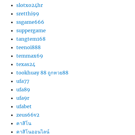
slotxo24hr
sretthi99
ssgame666
suppergame
tangtem168
teenoi888
temmax69
texas24
tookhuay 88 ถูกหวย88
ufa77
ufa89
ufa9r
ufabet
zeus66v2
คาสิโน
คาสิโนออนไลน์