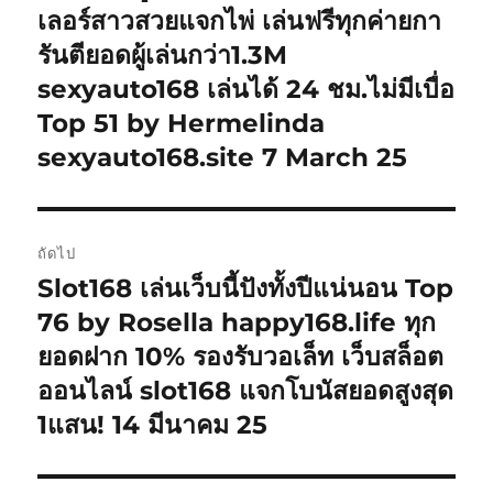
ก่อน
เลอร์สาวสวยแจกไพ่ เล่นฟรีทุกค่ายกา
หน้า:
รันตียอดผู้เล่นกว่า1.3M
sexyauto168 เล่นได้ 24 ชม.ไม่มีเบื่อ
Top 51 by Hermelinda
sexyauto168.site 7 March 25
ถัดไป
Slot168 เล่นเว็บนี้ปังทั้งปีแน่นอน Top
เรื่อง
ต่อ
76 by Rosella happy168.life ทุก
ไป:
ยอดฝาก 10% รองรับวอเล็ท เว็บสล็อต
ออนไลน์ slot168 แจกโบนัสยอดสูงสุด
1แสน! 14 มีนาคม 25