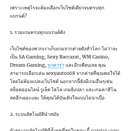
เพราะเหตุไรจะต้องเลือกเว็บไซต์เดียวจบครบทุก
แบรนด์?
1. รวมเกมครบทุกแบรนด์ดัง
เว็บไซต์ของพวกเราเก็บเกมจากค่ายดังทั่วโลก ไม่ว่าจะ
เป็น SA Gaming, Sexy Baccarat, WM Casino,
Dream Gaming,
บาคาร่า
และอีกเพียบเลย คุณ
สามารถเลือกเล่น sexyauto168 จากค่ายที่คุณพอใจได้
โดยไม่ต้องแปลงเว็บไซต์ นอกจากนี้ยังมีเกมอื่นๆเช่น
สล็อตออนไลน์ รูเล็ต ไฮโล เกมยิงปลา และเกมคาสิโน
สดอีกเยอะแยะ ให้คุณได้บันเทิงใจแบบไม่น่าเบื่อ
2. ระบบอัตโนมัตินำสมัย
ด้วยระบบอัตโนมัติที่ล้ำยุคที่สุดในขณะนี้ การฝาก-ถอน