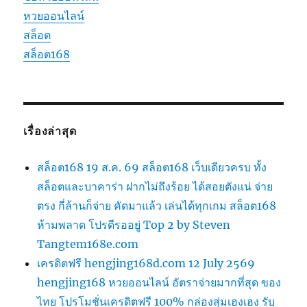
หวยออนไลน์
สล็อต
สล็อต168
เรื่องล่าสุด
สล็อต168 19 ส.ค. 69 สล็อต168 เว็บเดียวครบ ทั้ง
สล็อตและบาคาร่า ฝากไม่ถึงร้อย ได้สอยตังแน่ จ่าย
ตรง กี่ล้านก็จ่าย คัดมาแล้ว เล่นได้ทุกเกม สล็อต168
ห้ามพลาด โปรดีรออยู่ Top 2 by Steven
Tangtem168e.com
เครดิตฟรี hengjing168d.com 12 July 2569
hengjing168 หวยออนไลน์ อัตราจ่ายมากที่สุด ของ
ไทย โปรโมชั่นเครดิตฟรี 100% กล่องสุ่มเฮงเฮง รับ