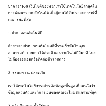
บาคาร่า168 เว็บไซต์ของพวกเราใช้เทคโนโลยีล่าสุดใน
การพัฒนาระบบอัตโนมัติ เพื่อผู้เล่นได้รับประสบการณ์ที่
เหมาะสมที่สุด
1. ฝาก-ถอนอัตโนมัติ
ด้วยระบบฝาก-ถอนอัตโนมัติที่รวดเร็วทันใจ คุณ
สามารถทำรายการได้ด้วยตัวเองภายในไม่กี่วินาที โดย
ไม่ต้องรอคอยหรือติดต่อข้าราชการ
2. ระบบความปลอดภัย
เราใช้เทคโนโลยีการเข้ารหัสข้อมูลขั้นสูง เพื่อแน่ใจว่า
ข้อมูลส่วนตัวและก็การเงินของคุณจะไม่มีอันตรายที่สุด
3. แจ้งเตือนรวมทั้งอัปเดต