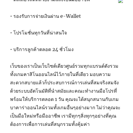
• รองรับการจ่ายเงินผ่าน e-Wallet
• โปรโมชั่นทุกวันที่น่าสนใจ
• บริการลูกค้าตลอด 24 ชั่วโมง
เว็บของเราเป็นเว็บไซต์เดียวศูนย์รวมทุกแบรนด์ดังรวม
ทั้งเกมคาสิโนออนไลน์ไว้ภายในที่เดียว มอบความ
สะดวกสบายแล้วก็ประสบการณ์การเล่นที่สมจริงสมจัง
ด้วยระบบอัตโนมัติที่นำสมัยและคณะทำงานมือโปรที่
พร้อมให้บริการตลอด 1 วัน คุณจะได้สนุกสนานกับเกม
บาคาร่าออนไลน์รวมทั้งเกมอื่นๆอย่างมาก ไม่ว่าคุณจะ
เป็นมือใหม่หรือมืออาชีพ เรามีทุกๆสิ่งทุกๆอย่างที่คุณ
ต้องการเพื่อการเล่นที่สนุกรวมทั้งคุ้มค่า