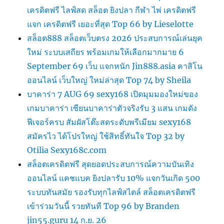
เครดิตฟรี ไลฟ์สด สล็อต ยิงปลา กีฬา ไพ่ เครดิตฟรี
แจก เครดิตฟรี เยอะที่สุด Top 66 by Lieselotte
สล็อต888 สล็อตเว็บตรง 2026 ประสบการณ์เล่นยุค
ใหม่ ระบบเสถียร พร้อมเกมให้เลือกมากมาย 6
September 69 เว็บ แจกหนัก Jin888.asia คาสิโน
ออนไลน์ เว็บใหญ่ ใหม่ล่าสุด Top 74 by Sheila
บาคาร่า 7 AUG 69 sexy168 เปิดมุมมองใหม่ของ
เกมบาคาร่า เซียนบาคาร่าตัวจริงรับ 3 แสน เกมดัง
ฟีเจอร์ครบ สัมผัสโต๊ะสดระดับพรีเมียม sexy168
สมัครไว ได้โปรใหญ่ ใช้สิทธิ์ทันใจ Top 32 by
Otilia Sexy168c.com
สล็อตเครดิตฟรี สุดยอดประสบการณ์ความบันเทิง
ออนไลน์ แคชแบค ยิงปลารับ 10% แจกวันเกิด 500
ระบบทันสมัย รองรับทุกไลฟ์สไตล์ สล็อตเครดิตฟรี
เข้าร่วมวันนี้ รวยทันที Top 96 by Branden
jin55.guru 14 ก.ย. 26