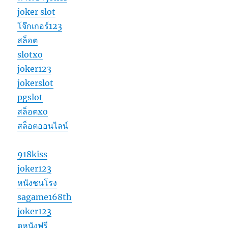
joker slot
โจ๊กเกอร์123
สล็อต
slotxo
joker123
jokerslot
pgslot
สล็อตxo
สล็อตออนไลน์
918kiss
joker123
หนังชนโรง
sagame168th
joker123
ดูหนังฟรี