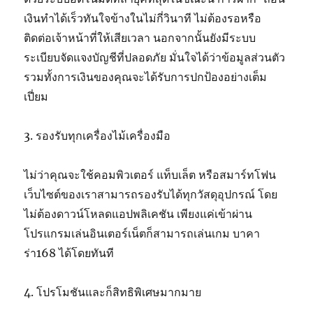
เงินทำได้เร็วทันใจข้างในไม่กี่วินาที ไม่ต้องรอหรือ
ติดต่อเจ้าหน้าที่ให้เสียเวลา นอกจากนั้นยังมีระบบ
ระเบียบจัดแจงบัญชีที่ปลอดภัย มั่นใจได้ว่าข้อมูลส่วนตัว
รวมทั้งการเงินของคุณจะได้รับการปกป้องอย่างเต็ม
เปี่ยม
3. รองรับทุกเครื่องไม้เครื่องมือ
ไม่ว่าคุณจะใช้คอมพิวเตอร์ แท็บเล็ต หรือสมาร์ทโฟน
เว็บไซต์ของเราสามารถรองรับได้ทุกวัสดุอุปกรณ์ โดย
ไม่ต้องดาวน์โหลดแอปพลิเคชัน เพียงแค่เข้าผ่าน
โปรแกรมเล่นอินเตอร์เน็ตก็สามารถเล่นเกม บาคา
ร่า168 ได้โดยทันที
4. โปรโมชันและก็สิทธิพิเศษมากมาย