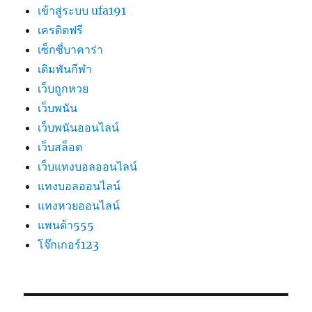
เข้าสู่ระบบ ufa191
เครดิตฟรี
เซ็กซี่บาคาร่า
เดิมพันกีฬา
เว็บถูกหวย
เว็บพนัน
เว็บพนันออนไลน์
เว็บสล็อต
เว็บแทงบอลออนไลน์
แทงบอลออนไลน์
แทงหวยออนไลน์
แพนด้า555
โจ๊กเกอร์123