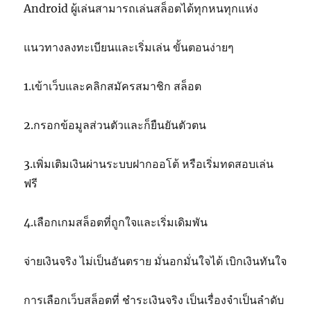
Android ผู้เล่นสามารถเล่นสล็อตได้ทุกหนทุกแห่ง
แนวทางลงทะเบียนและเริ่มเล่น ขั้นตอนง่ายๆ
1.เข้าเว็บและคลิกสมัครสมาชิก สล็อต
2.กรอกข้อมูลส่วนตัวและก็ยืนยันตัวตน
3.เพิ่มเติมเงินผ่านระบบฝากออโต้ หรือเริ่มทดสอบเล่น
ฟรี
4.เลือกเกมสล็อตที่ถูกใจและเริ่มเดิมพัน
จ่ายเงินจริง ไม่เป็นอันตราย มั่นอกมั่นใจได้ เบิกเงินทันใจ
การเลือกเว็บสล็อตที่ ชำระเงินจริง เป็นเรื่องจำเป็นลำดับ