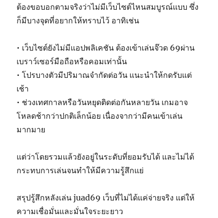
ต้องขอบอกตามจริงว่าไม่มีเว็บไซต์ไหนสมบูรณ์แบบ ซึ่ง
ก็มีบางจุดที่อยากให้ทราบไว้ อาทิเช่น
• เว็บไซต์ยังไม่มีแอปพลิเคชัน ต้องเข้าเล่นจ๊วด 69ผ่าน
เบราว์เซอร์มือถือหรือคอมเท่านั้น
• โปรบางตัวมีปริมาณจำกัดต่อวัน แนะนำให้กดรับแต่
เช้า
• ช่วงเทศกาลหรือวันหยุดติดต่อกันหลายวัน เกมอาจ
โหลดช้ากว่าปกติเล็กน้อย เนื่องจากว่ามีคนเข้าเล่น
มากมาย
แต่ว่าโดยรวมแล้วยังอยู่ในระดับที่ยอมรับได้ และไม่ได้
กระทบการเล่นจนทำให้มีความรู้สึกแย่
สรุปรู้สึกหลังเล่น juad69 เว็บที่ไม่ได้แค่จ่ายจริง แต่ให้
ความเชื่อมั่นและมั่นใจระยะยาว