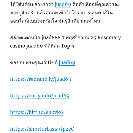
ได้ใช่หรือเปล่า เราว่า
juad69
คือตัวเลือกที่คุณควรจะ
ลองดูสักครั้ง แล้วคุณจะเข้าจิตใจว่าการเล่นคาสิโน
ออนไลน์แบบไม่หนักใจ มันรู้สึกดีมากแค่ไหน
สล็อตแตกหนัก juad888 7 พฤศจิกายน 25 Rosemary
casino juad69 ที่ดีที่สุด Top 9
ขอขอบพระคุณเว็ปไซต์
juad69
https://rebrand.ly/juad69
https://cutly.info/juad69
https://bitt.to/eukvk6
https://shorturl.asia/tpzeO