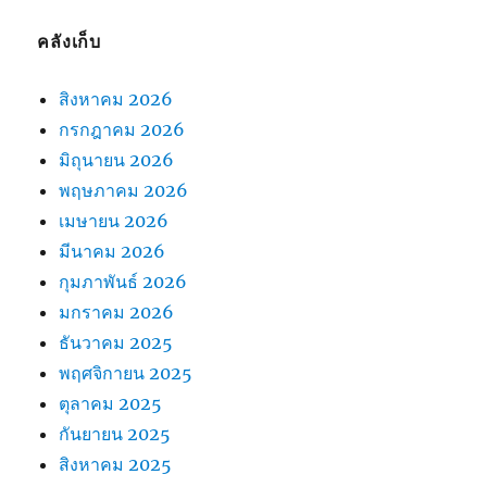
คลังเก็บ
สิงหาคม 2026
กรกฎาคม 2026
มิถุนายน 2026
พฤษภาคม 2026
เมษายน 2026
มีนาคม 2026
กุมภาพันธ์ 2026
มกราคม 2026
ธันวาคม 2025
พฤศจิกายน 2025
ตุลาคม 2025
กันยายน 2025
สิงหาคม 2025