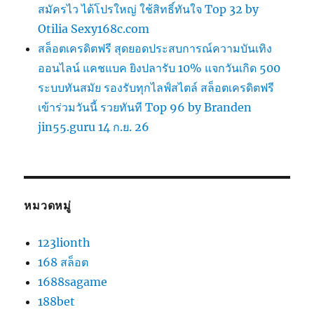
สมัครไว ได้โปรใหญ่ ใช้สิทธิ์ทันใจ Top 32 by
Otilia Sexy168c.com
สล็อตเครดิตฟรี สุดยอดประสบการณ์ความบันเทิง
ออนไลน์ แคชแบค ยิงปลารับ 10% แจกวันเกิด 500
ระบบทันสมัย รองรับทุกไลฟ์สไตล์ สล็อตเครดิตฟรี
เข้าร่วมวันนี้ รวยทันที Top 96 by Branden
jin55.guru 14 ก.ย. 26
หมวดหมู่
123lionth
168 สล็อต
1688sagame
188bet