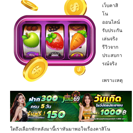
เว็บคาสิ
โน
ออนไลน์
รับประกัน
เล่นจริง
รีวิวจาก
ประสบกา
รณ์จริง
เพราะเหตุ
ใดถึงเลือกพักหลังมานี้เราหันมาพอใจเรื่องคาสิโน