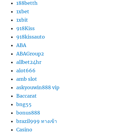
188betth
1xbet
1xbit
918Kiss
918kissauto
ABA
ABAGroup2
allbet24hr
alot666
amb slot
askyouwin888 vip
Baccarat
bng55
bonus888
brazil999 ทางเข้า
Casino