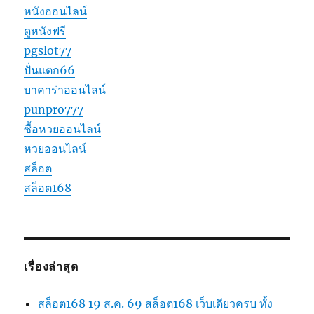
หนังออนไลน์
ดูหนังฟรี
pgslot77
ปั่นแตก66
บาคาร่าออนไลน์
punpro777
ซื้อหวยออนไลน์
หวยออนไลน์
สล็อต
สล็อต168
เรื่องล่าสุด
สล็อต168 19 ส.ค. 69 สล็อต168 เว็บเดียวครบ ทั้ง