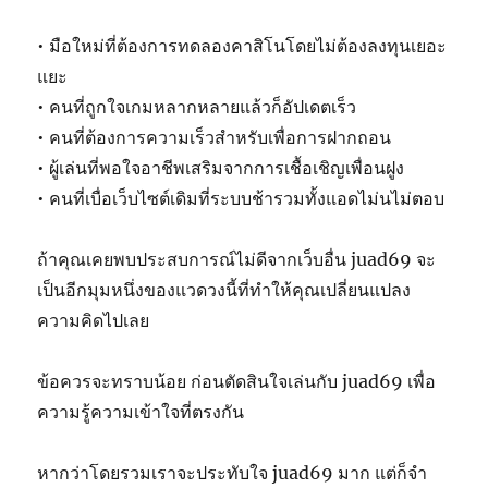
• มือใหม่ที่ต้องการทดลองคาสิโนโดยไม่ต้องลงทุนเยอะ
แยะ
• คนที่ถูกใจเกมหลากหลายแล้วก็อัปเดตเร็ว
• คนที่ต้องการความเร็วสำหรับเพื่อการฝากถอน
• ผู้เล่นที่พอใจอาชีพเสริมจากการเชื้อเชิญเพื่อนฝูง
• คนที่เบื่อเว็บไซต์เดิมที่ระบบช้ารวมทั้งแอดไม่นไม่ตอบ
ถ้าคุณเคยพบประสบการณ์ไม่ดีจากเว็บอื่น juad69 จะ
เป็นอีกมุมหนึ่งของแวดวงนี้ที่ทำให้คุณเปลี่ยนแปลง
ความคิดไปเลย
ข้อควรจะทราบน้อย ก่อนตัดสินใจเล่นกับ juad69 เพื่อ
ความรู้ความเข้าใจที่ตรงกัน
หากว่าโดยรวมเราจะประทับใจ juad69 มาก แต่ก็จำ