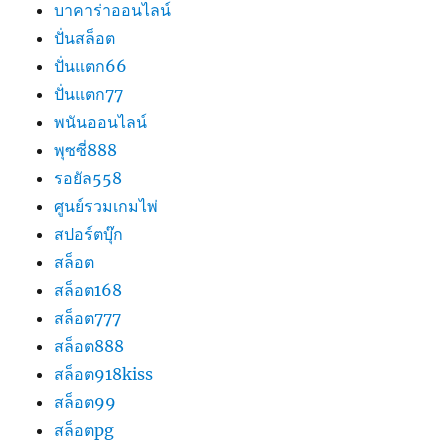
บาคาร่าออนไลน์
ปั่นสล็อต
ปั่นแตก66
ปั่นแตก77
พนันออนไลน์
พุซซี่888
รอยัล558
ศูนย์รวมเกมไพ่
สปอร์ตบุ๊ก
สล็อต
สล็อต168
สล็อต777
สล็อต888
สล็อต918kiss
สล็อต99
สล็อตpg