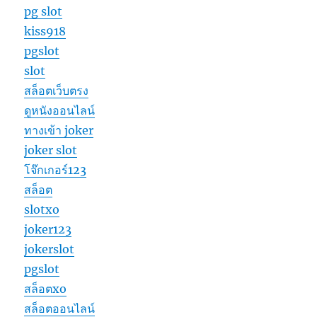
pg slot
kiss918
pgslot
slot
สล็อตเว็บตรง
ดูหนังออนไลน์
ทางเข้า joker
joker slot
โจ๊กเกอร์123
สล็อต
slotxo
joker123
jokerslot
pgslot
สล็อตxo
สล็อตออนไลน์