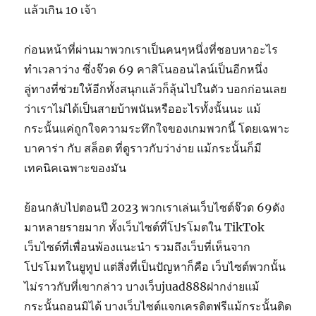
แล้วเกิน 10 เจ้า
ก่อนหน้าที่ผ่านมาพวกเราเป็นคนๆหนึ่งที่ชอบหาอะไร
ทำเวลาว่าง ซึ่งจ๊วด 69 คาสิโนออนไลน์เป็นอีกหนึ่ง
ลู่ทางที่ช่วยให้อีกทั้งสนุกแล้วก็ลุ้นไปในตัว บอกก่อนเลย
ว่าเราไม่ได้เป็นสายบ้าพนันหรืออะไรทั้งนั้นนะ แม้
กระนั้นแค่ถูกใจความระทึกใจของเกมพวกนี้ โดยเฉพาะ
บาคาร่า กับ สล็อต ที่ดูราวกับว่าง่าย แม้กระนั้นก็มี
เทคนิคเฉพาะของมัน
ย้อนกลับไปตอนปี 2023 พวกเราเล่นเว็บไซต์จ๊วด 69ดัง
มาหลายรายมาก ทั้งเว็บไซต์ที่โปรโมตใน TikTok
เว็บไซต์ที่เพื่อนพ้องแนะนำ รวมถึงเว็บที่เห็นจาก
โปรโมทในยูทูป แต่สิ่งที่เป็นปัญหาก็คือ เว็บไซต์พวกนั้น
ไม่ราวกับที่เขากล่าว บางเว็บjuad888ฝากง่ายแม้
กระนั้นถอนมิได้ บางเว็บไซต์แจกเครดิตฟรีแม้กระนั้นติด