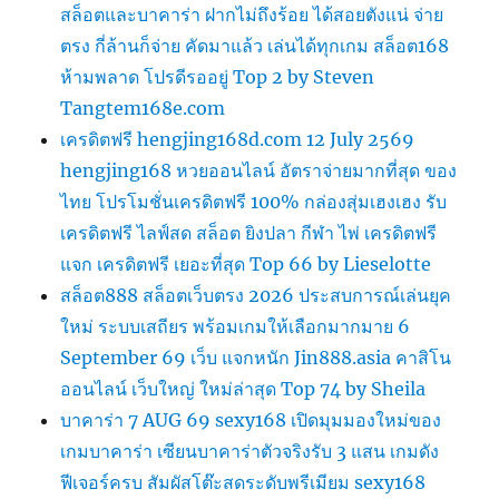
สล็อตและบาคาร่า ฝากไม่ถึงร้อย ได้สอยตังแน่ จ่าย
ตรง กี่ล้านก็จ่าย คัดมาแล้ว เล่นได้ทุกเกม สล็อต168
ห้ามพลาด โปรดีรออยู่ Top 2 by Steven
Tangtem168e.com
เครดิตฟรี hengjing168d.com 12 July 2569
hengjing168 หวยออนไลน์ อัตราจ่ายมากที่สุด ของ
ไทย โปรโมชั่นเครดิตฟรี 100% กล่องสุ่มเฮงเฮง รับ
เครดิตฟรี ไลฟ์สด สล็อต ยิงปลา กีฬา ไพ่ เครดิตฟรี
แจก เครดิตฟรี เยอะที่สุด Top 66 by Lieselotte
สล็อต888 สล็อตเว็บตรง 2026 ประสบการณ์เล่นยุค
ใหม่ ระบบเสถียร พร้อมเกมให้เลือกมากมาย 6
September 69 เว็บ แจกหนัก Jin888.asia คาสิโน
ออนไลน์ เว็บใหญ่ ใหม่ล่าสุด Top 74 by Sheila
บาคาร่า 7 AUG 69 sexy168 เปิดมุมมองใหม่ของ
เกมบาคาร่า เซียนบาคาร่าตัวจริงรับ 3 แสน เกมดัง
ฟีเจอร์ครบ สัมผัสโต๊ะสดระดับพรีเมียม sexy168