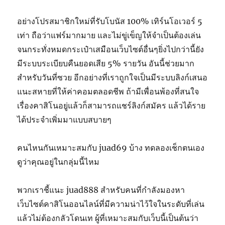
อย่างโปรสมาชิกใหม่ที่รับโบนัส 100% เทิร์นโอเวอร์ 5
เท่า ถือว่าแฟร์มากมาย และไม่ขู่เข็ญให้จำเป็นต้องเล่น
จนกระทั่งหมดกระเป๋าเสมือนเว็บไซต์อื่นๆยิ่งไปกว่านี้ยัง
มีระบบระเบียบคืนยอดเสีย 5% รายวัน อันนี้ช่วยมาก
สำหรับวันที่ซวย อีกอย่างที่เราถูกใจเป็นมีระบบลิงก์เสนอ
แนะสหายที่ให้ค่าคอมตลอดชีพ ถ้ามีเพื่อนพ้องที่สนใจ
เรื่องคาสิโนอยู่แล้วก็สามารถแชร์ลิงก์สมัคร แล้วได้ราย
ได้ประจำเพิ่มมาแบบสบายๆ
คนไหนกันเหมาะสมกับ juad69 บ้าง ทดลองเช็กตนเอง
ดูว่าคุณอยู่ในกลุ่มนี้ไหม
พวกเราชี้แนะ juad888 สำหรับคนที่กำลังมองหา
เว็บไซต์คาสิโนออนไลน์ที่มีความน่าไว้ใจในระดับที่เล่น
แล้วไม่ต้องกลัวโดนเท ผู้ที่เหมาะสมกับเว็บนี้เป็นต้นว่า