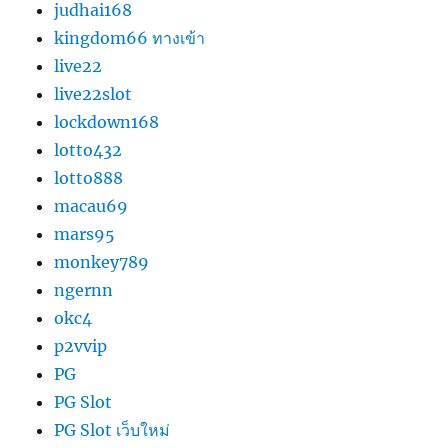
judhai168
kingdom66 ทางเข้า
live22
live22slot
lockdown168
lotto432
lotto888
macau69
mars95
monkey789
ngernn
okc4
p2vvip
PG
PG Slot
PG Slot เว็บใหม่