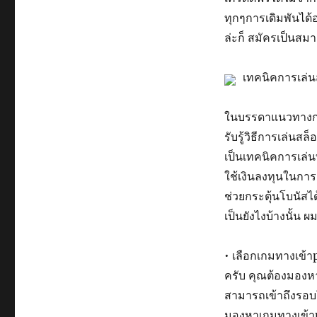
ทุกๆการเดิมพันได
ล่ะก็ สมัครเป็นสมาช
เทคนิคการเล่นส
ในบรรดาแนวทางการ
รับรู้วิธีการเล่นส
เป็นเทคนิคการเล่
ใช้เงินลงทุนในการ
ช่วยกระตุ้นโบนัสไ
เป็นยังไงบ้างนั้น
• เลือกเกมทางเข้า
ครับ คุณต้องมองหาเ
สามารถเข้าถึงรอบโ
มองหาเกมทางเข้าpg