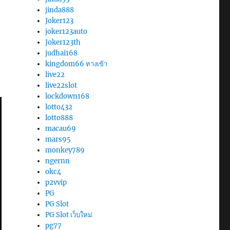
jinda888
Joker123
joker123auto
Joker123th
judhai168
kingdom66 ทางเข้า
live22
live22slot
lockdown168
lotto432
lotto888
macau69
mars95
monkey789
ngernn
okc4
p2vvip
PG
PG Slot
PG Slot เว็บใหม่
pg77