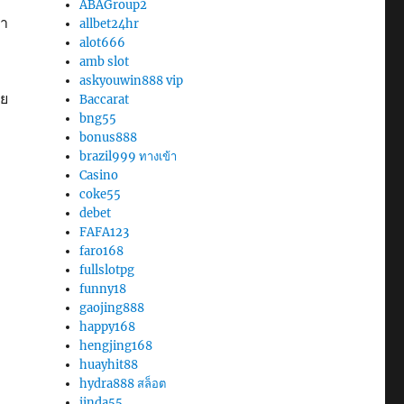
ABAGroup2
่า
allbet24hr
alot666
amb slot
askyouwin888 vip
ัย
Baccarat
bng55
bonus888
brazil999 ทางเข้า
Casino
coke55
debet
FAFA123
faro168
fullslotpg
funny18
gaojing888
happy168
hengjing168
huayhit88
hydra888 สล็อต
jinda55