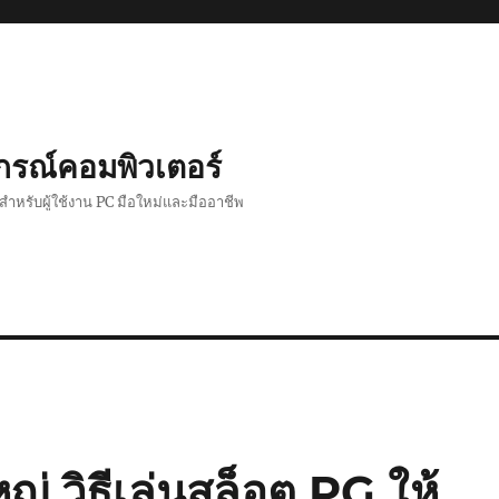
กรณ์คอมพิวเตอร์
สำหรับผู้ใช้งาน PC มือใหม่และมืออาชีพ
ญ่ วิธีเล่นสล็อต PG ให้