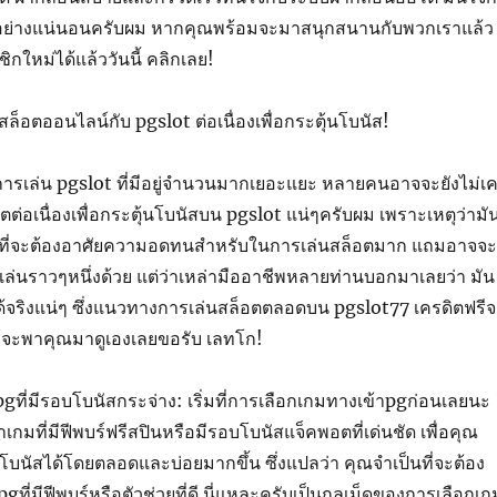
้อย่างแน่นอนครับผม หากคุณพร้อมจะมาสนุกสนานกับพวกเราแล้ว
ิกใหม่ได้แล้ววันนี้ คลิกเลย!
ล็อตออนไลน์กับ pgslot ต่อเนื่องเพื่อกระตุ้นโบนัส!
เล่น pgslot ที่มีอยู่จำนวนมากเยอะแยะ หลายคนอาจจะยังไม่เ
ล็อตต่อเนื่องเพื่อกระตุ้นโบนัสบน pgslot แน่ๆครับผม เพราะเหตุว่ามั
นที่จะต้องอาศัยความอดทนสำหรับในการเล่นสล็อตมาก แถมอาจจะ
เล่นราวๆหนึ่งด้วย แต่ว่าเหล่ามืออาชีพหลายท่านบอกมาเลยว่า มัน
ด้จริงแน่ๆ ซึ่งแนวทางการเล่นสล็อตตลอดบน pgslot77 เครดิตฟรี
 ผมจะพาคุณมาดูเองเลยขอรับ เลทโก!
pgที่มีรอบโบนัสกระจ่าง: เริ่มที่การเลือกเกมทางเข้าpgก่อนเลยนะ
กมที่มีฟีพบร์ฟรีสปินหรือมีรอบโบนัสแจ็คพอตที่เด่นชัด เพื่อคุณ
บนัสได้โดยตลอดและบ่อยมากขึ้น ซึ่งแปลว่า คุณจำเป็นที่จะต้อง
ที่มีฟีพบร์หรือตัวช่วยที่ดี นี่แหละครับเป็นกลเม็ดของการเลือกเก