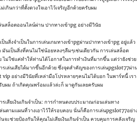
ไม่เกินกว่าที่ตั้งดวงใจเอาไว้เจริญอีกด้วยครับผม
นสล็อตออนไลน์ผ่าน ปากทางเข้าpg อย่างมีวินัย
ยเป็นสิ่งจำเป็นในการเล่นเกมทางเข้าpgผ่านปากทางเข้าpg อยู่แล้ว
า มันเป็นสิ่งที่คนไม่ใช่น้อยหลงๆลืมๆเช่นเดียวกัน การเล่นสล็อต
ย ไม่ใช่แค่ทำให้ท่านได้โอกาสในการทำเงินที่มากขึ้น แต่ว่ายังช่วย
รเล่นเสียได้มากขึ้นอีกด้วย ซึ่งจุดสำคัญของการเล่นpgslot77ผ่า
 vip อย่างมีวินัยที่เหล่ามือโปรหลายๆคนไม่ได้บอก ในพาร์ทนี้ เรา
ผม ถ้าเกิดคุณพร้อมแล้วล่ะก็ มาดูกันเลยครับผม
นการเสียเงินเกินจำเป็น: การกำหนดงบประมาณก่อนเล่นทาง
ล่นตามแผนที่วางเอาไว้ให้รอบคอบ นั่นก็คือการเล่นpgslot77อย่า
มันจะช่วยป้องกันให้คุณไม่เสียเงินเกินจำเป็น ควบคุมการคลังเจริญ