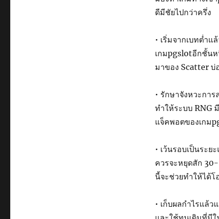
ดีมีชัยไปกว่าครึ่ง
• เริ่มจากเบทต่ำแ
เกมpgslotอีกชั้นหน
มาของ Scatter บ่อ
• รักษาจังหวะการส
ทำให้ระบบ RNG มีก
แจ็คพอตของเกมpgs
• เว้นรอบเป็นระยะเพ
ควรจะหยุดสัก 30-6
นี้จะช่วยทำให้ได้โ
• เก็บผลกำไรแล้วแ
และใช้ทุนเดิมที่มี