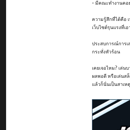
• มีคณะทำงานคอยด
ความรู้สึกที่ได้คื
เว็บไซต์รุนแรงที่เ
ประสบการณ์การเล่น
กระทั่งหัวร้อน
เคยเจอไหม? เล่นบา
ผลพอดี หรือเล่นสล
แล้วก็นั่นเป็นสาเหตุ