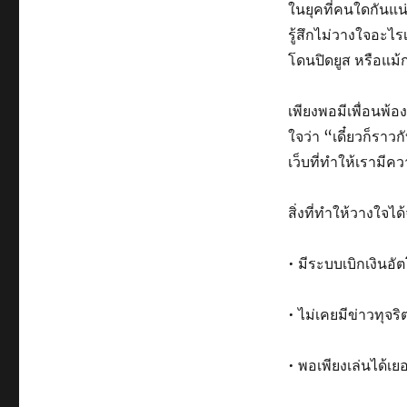
ในยุคที่คนใดกันแน่ก
รู้สึกไม่วางใจอะไ
โดนปิดยูส หรือแม้ก
เพียงพอมีเพื่อนพ้
ใจว่า “เดี๋ยวก็ราวก
เว็บที่ทำให้เรามีค
สิ่งที่ทำให้วางใจได้
• มีระบบเบิกเงินอัต
• ไม่เคยมีข่าวทุจริ
• พอเพียงเล่นได้เย