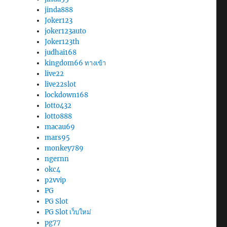
jinda888
Joker123
joker123auto
Joker123th
judhai168
kingdom66 ทางเข้า
live22
live22slot
lockdown168
lotto432
lotto888
macau69
mars95
monkey789
ngernn
okc4
p2vvip
PG
PG Slot
PG Slot เว็บใหม่
pg77