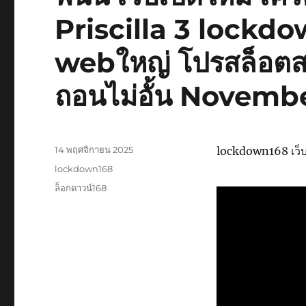
Priscilla 3 lockdow
webใหญ่ โปรสล็อตส
ถอนไม่อั้น Novemb
เขียน
14 พฤศจิกายน 2025
lockdown168 เว็บ
เมื่อ
หมวด
lockdown168
หมู่
ป้าย
ล็อกดาวน์168
กำกับ