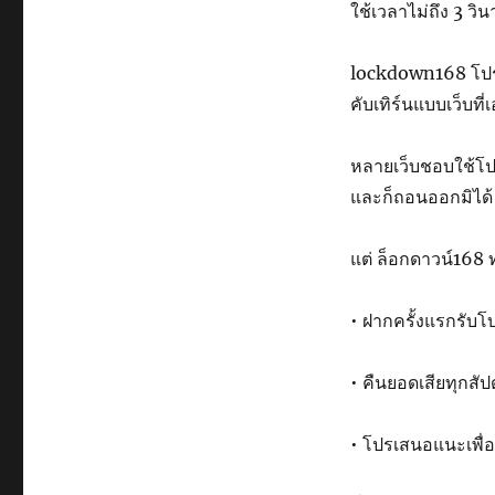
ใช้เวลาไม่ถึง 3 วิน
lockdown168 โปรโ
คับเทิร์นแบบเว็บที่
หลายเว็บชอบใช้โปร
และก็ถอนออกมิได้ จ
แต่ ล็อกดาวน์168 
• ฝากครั้งแรกรับ
• คืนยอดเสียทุกสัป
• โปรเสนอแนะเพื่อ