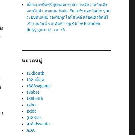
สล็อตเครดิตฟรี สุดยอดประสบการณ์ความบันเทิง
ออนไลน์ แคชแบค ยิงปลารับ 10% แจกวันเกิด 500
ระบบทันสมัย รองรับทุกไลฟ์สไตล์ สล็อตเครดิตฟรี
เข้าร่วมวันนี้ รวยทันที Top 96 by Branden
ัง
jin55.guru 14 ก.ย. 26
ด
หมวดหมู่
123lionth
ี
168 สล็อต
1688sagame
่
188bet
188betth
1xbet
1xbit
ุก
918Kiss
918kissauto
ABA