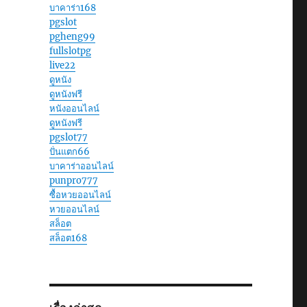
บาคาร่า168
pgslot
pgheng99
fullslotpg
live22
ดูหนัง
ดูหนังฟรี
หนังออนไลน์
ดูหนังฟรี
pgslot77
ปั่นแตก66
บาคาร่าออนไลน์
punpro777
ซื้อหวยออนไลน์
หวยออนไลน์
สล็อต
สล็อต168