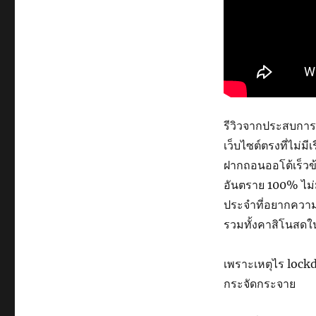
รีวิวจากประสบการณ
เว็บไซต์ตรงที่ไม่ม
ฝากถอนออโต้เร็วข้า
อันตราย 100% ไม่ม
ประจำที่อยากความยั
รวมทั้งคาสิโนสดใ
เพราะเหตุไร lockdo
กระจัดกระจาย