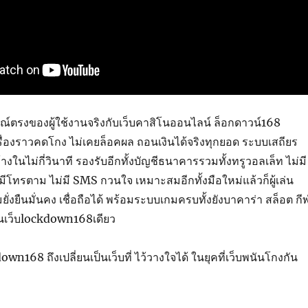
์ตรงของผู้ใช้งานจริงกับเว็บคาสิโนออนไลน์ ล็อกดาวน์168
ีเรื่องราวคดโกง ไม่เคยล็อคผล ถอนเงินได้จริงทุกยอด ระบบเสถียร
งในไม่กี่วินาที รองรับอีกทั้งบัญชีธนาคารรวมทั้งทรูวอลเล็ท ไม่มี
ีโทรตาม ไม่มี SMS กวนใจ เหมาะสมอีกทั้งมือใหม่แล้วก็ผู้เล่น
่งยืนมั่นคง เชื่อถือได้ พร้อมระบบเกมครบทั้งยังบาคาร่า สล็อต กี
นเว็บlockdown168เดียว
wn168 ถึงเปลี่ยนเป็นเว็บที่ ไว้วางใจได้ ในยุคที่เว็บพนันโกงกัน