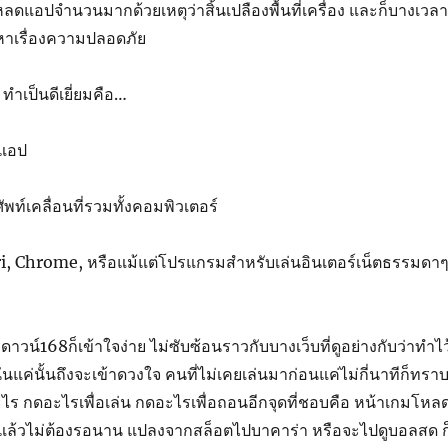
ลดแอปจำนวนมากด้วยเหตุว่าสิ้นเปลืองพื้นที่เครื่อง และก็บางเวลา
หาเรื่องความปลอดภัย
8 ทำเป็นดีเยี่ยมคือ…
ดแอป
ัพท์เคลื่อนที่รวมทั้งคอมพิวเตอร์
ari, Chrome, หรือแม้แต่โปรแกรมสำหรับเล่นอินเตอร์เน็ตธรรมดา
ดาวน์168ก็เข้าใจง่าย ไม่ซับซ้อนราวกับบางเว็บที่ดูอย่างกับว่าทำไว
นแค่นั้นถึงจะเข้าดวงใจ คนที่ไม่เคยเล่นมาก่อนแค่ไม่กี่นาทีก็ทรา
ะไร กดอะไรเพื่อเล่น กดอะไรเพื่อถอนอีกจุดที่ชอบคือ หน้าเกมโหล
มแล้วไม่ต้องรอนาน แปลงจากสล็อตไปบาคาร่า หรือจะไปดูบอลสด ก