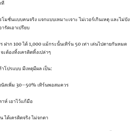
าที
มชั่นแบบคนจริง แจกแบบเหมาะเจาะ ไม่เวอร์เกินเหตุ และไม่บัง
เอารัดเอาเปรียบ
 ฝาก 100 ได้ 1,000 แม้กระนั้นเทิร์น 50 เท่า เล่นไปตายกันหมด
ะต้องทิ้งเครดิตทิ้งเปล่าๆ
ทำโปรแบบ มีเหตุมีผล เป็น:
โบนัสเพิ่ม 30–50% เทิร์นพอสมควร
ดาห์ เอาไว้แก้มือ
น ได้เครดิตจริง ไม่จกตา