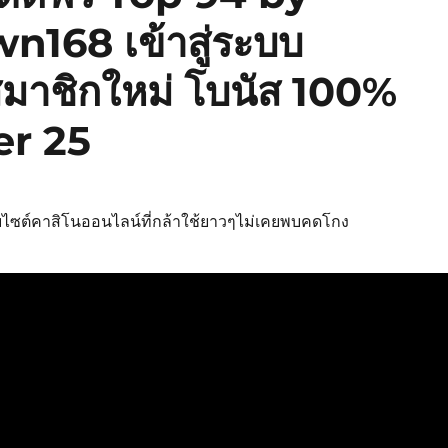
n168 เข้าสู่ระบบ
มาชิกใหม่ โบนัส 100%
er 25
ไซต์คาสิโนออนไลน์ที่กล้าใช้ยาวๆไม่เคยพบคดโกง