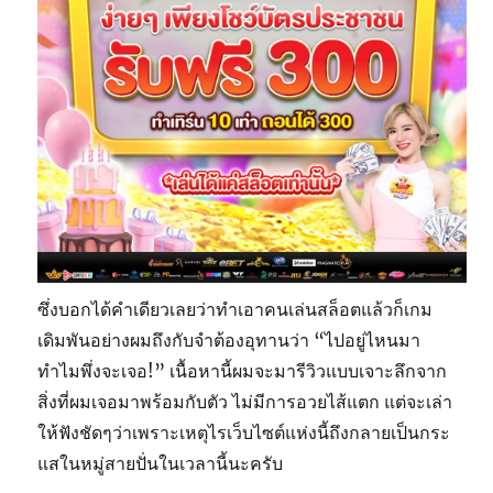
ซึ่งบอกได้คำเดียวเลยว่าทำเอาคนเล่นสล็อตแล้วก็เกม
เดิมพันอย่างผมถึงกับจำต้องอุทานว่า “ไปอยู่ไหนมา
ทำไมพึ่งจะเจอ!” เนื้อหานี้ผมจะมารีวิวแบบเจาะลึกจาก
สิ่งที่ผมเจอมาพร้อมกับตัว ไม่มีการอวยไส้แตก แต่จะเล่า
ให้ฟังชัดๆว่าเพราะเหตุไรเว็บไซต์แห่งนี้ถึงกลายเป็นกระ
แสในหมู่สายปั่นในเวลานี้นะครับ