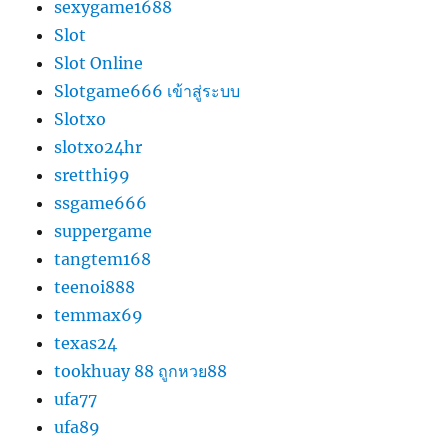
sexygame1688
Slot
Slot Online
Slotgame666 เข้าสู่ระบบ
Slotxo
slotxo24hr
sretthi99
ssgame666
suppergame
tangtem168
teenoi888
temmax69
texas24
tookhuay 88 ถูกหวย88
ufa77
ufa89