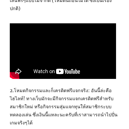
เล่นฟรีๆแบบไม่จำกัด (โหมดนี้ถอนไม่ได้ ซึ่งเป็นเรื่อง
ปกติ)
2.โหมดกิจกรรมและก็เครดิตฟรีแจกจริง: อันนี้ล่ะคือ
ไฮไลท์! ทางเว็บมักจะมีกิจกรรมแจกเครดิตฟรีสำหรับ
สมาชิกใหม่ หรือกิจกรรมสุ่มแจกทุนให้สมาชิกระบบ
ทดลองเล่น ซึ่งเงินนี้แหละนะครับที่เราสามารถนำไปปั่น
เกมจริงๆได้