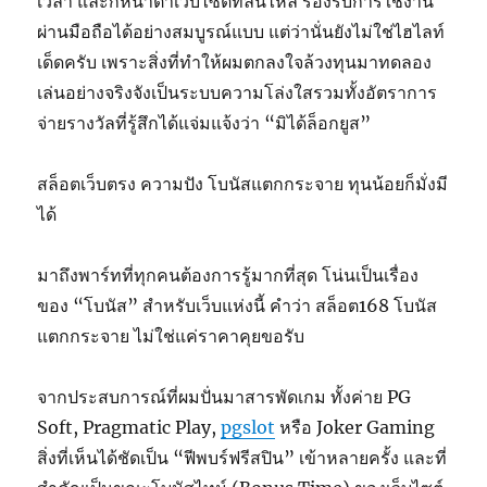
เวลา และก็หน้าตาเว็บไซต์ที่ลื่นไหล รองรับการใช้งาน
ผ่านมือถือได้อย่างสมบูรณ์แบบ แต่ว่านั่นยังไม่ใช่ไฮไลท์
เด็ดครับ เพราะสิ่งที่ทำให้ผมตกลงใจล้วงทุนมาทดลอง
เล่นอย่างจริงจังเป็นระบบความโล่งใสรวมทั้งอัตราการ
จ่ายรางวัลที่รู้สึกได้แจ่มแจ้งว่า “มิได้ล็อกยูส”
สล็อตเว็บตรง ความปัง โบนัสแตกกระจาย ทุนน้อยก็มั่งมี
ได้
มาถึงพาร์ทที่ทุกคนต้องการรู้มากที่สุด โน่นเป็นเรื่อง
ของ “โบนัส” สำหรับเว็บแห่งนี้ คำว่า สล็อต168 โบนัส
แตกกระจาย ไม่ใช่แค่ราคาคุยขอรับ
จากประสบการณ์ที่ผมปั่นมาสารพัดเกม ทั้งค่าย PG
Soft, Pragmatic Play,
pgslot
หรือ Joker Gaming
สิ่งที่เห็นได้ชัดเป็น “ฟีพบร์ฟรีสปิน” เข้าหลายครั้ง และที่