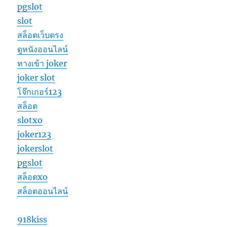
pgslot
slot
สล็อตเว็บตรง
ดูหนังออนไลน์
ทางเข้า joker
joker slot
โจ๊กเกอร์123
สล็อต
slotxo
joker123
jokerslot
pgslot
สล็อตxo
สล็อตออนไลน์
918kiss