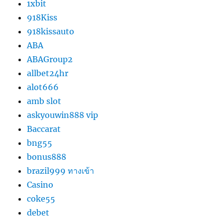
1xbit
918Kiss
918kissauto
ABA
ABAGroup2
allbet24hr
alot666
amb slot
askyouwin888 vip
Baccarat
bng55
bonus888
brazil999 ทางเข้า
Casino
coke55
debet