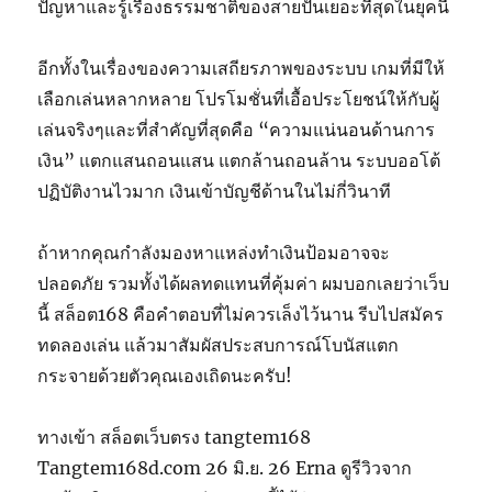
ปัญหาและรู้เรื่องธรรมชาติของสายปั่นเยอะที่สุดในยุคนี้
อีกทั้งในเรื่องของความเสถียรภาพของระบบ เกมที่มีให้
เลือกเล่นหลากหลาย โปรโมชั่นที่เอื้อประโยชน์ให้กับผู้
เล่นจริงๆและที่สำคัญที่สุดคือ “ความแน่นอนด้านการ
เงิน” แตกแสนถอนแสน แตกล้านถอนล้าน ระบบออโต้
ปฏิบัติงานไวมาก เงินเข้าบัญชีด้านในไม่กี่วินาที
ถ้าหากคุณกำลังมองหาแหล่งทำเงินป้อมอาจจะ
ปลอดภัย รวมทั้งได้ผลทดแทนที่คุ้มค่า ผมบอกเลยว่าเว็บ
นี้ สล็อต168 คือคำตอบที่ไม่ควรเล็งไว้นาน รีบไปสมัคร
ทดลองเล่น แล้วมาสัมผัสประสบการณ์โบนัสแตก
กระจายด้วยตัวคุณเองเถิดนะครับ!
ทางเข้า สล็อตเว็บตรง tangtem168
Tangtem168d.com 26 มิ.ย. 26 Erna ดูรีวิวจาก