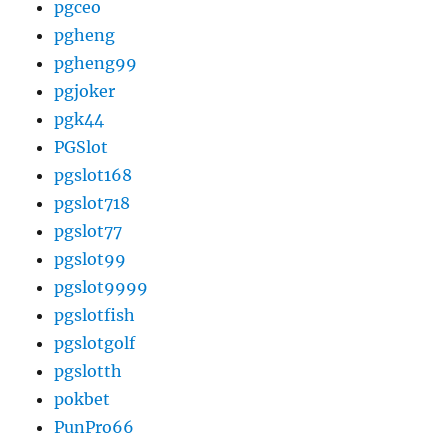
pgceo
pgheng
pgheng99
pgjoker
pgk44
PGSlot
pgslot168
pgslot718
pgslot77
pgslot99
pgslot9999
pgslotfish
pgslotgolf
pgslotth
pokbet
PunPro66