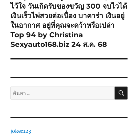
ต่อ
ไว้ใจ วันเกิดรับของขวัญ 300 จบไวได้
ไป:
เงินเร็วไพ่สวยต่อเนื่อง บาคาร่า เงินอยู่
ในอากาศ อยู่ที่คุณจะคว้าหรือเปล่า
Top 94 by Christina
Sexyauto168.biz 24 ส.ค. 68
ค้นห
ค้นหา:
joker123