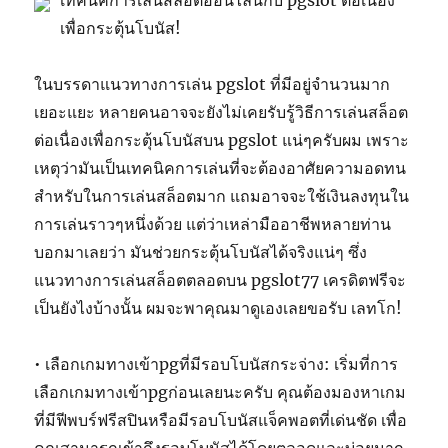
เทคนิคการเล่นสล็อตออนไลน์กับ pgslot ต่อเนื่อง
เพื่อกระตุ้นโบนัส!
ในบรรดาแนวทางการเล่น pgslot ที่มีอยู่จำนวนมาก
เยอะแยะ หลายคนอาจจะยังไม่เคยรับรู้วิธีการเล่นสล็อต
ต่อเนื่องเพื่อกระตุ้นโบนัสบน pgslot แน่ๆครับผม เพราะ
เหตุว่ามันเป็นเทคนิคการเล่นที่จะต้องอาศัยความอดทน
สำหรับในการเล่นสล็อตมาก แถมอาจจะใช้เงินลงทุนใน
การเล่นราวๆหนึ่งด้วย แต่ว่าเหล่ามืออาชีพหลายท่าน
บอกมาเลยว่า มันช่วยกระตุ้นโบนัสได้จริงแน่ๆ ซึ่ง
แนวทางการเล่นสล็อตตลอดบน pgslot77 เครดิตฟรีจะ
เป็นยังไงบ้างนั้น ผมจะพาคุณมาดูเองเลยขอรับ เลทโก!
• เลือกเกมทางเข้าpgที่มีรอบโบนัสกระจ่าง: เริ่มที่การ
เลือกเกมทางเข้าpgก่อนเลยนะครับ คุณต้องมองหาเกม
ที่มีฟีพบร์ฟรีสปินหรือมีรอบโบนัสแจ็คพอตที่เด่นชัด เพื่อ