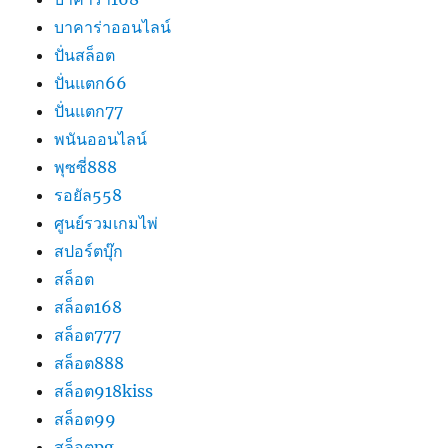
บาคาร่าออนไลน์
ปั่นสล็อต
ปั่นแตก66
ปั่นแตก77
พนันออนไลน์
พุซซี่888
รอยัล558
ศูนย์รวมเกมไพ่
สปอร์ตบุ๊ก
สล็อต
สล็อต168
สล็อต777
สล็อต888
สล็อต918kiss
สล็อต99
สล็อตpg