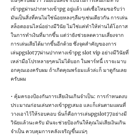
แน่ๆครับผมว่า วินัยเป็นสิ่งจำเป็นในการเล่นเกมทาง
เข้าpgผ่านปากทางเข้าpg อยู่แล้ว แต่เชื่อไหมขอรับว่า
มันเป็นสิ่งที่คนไม่ใช่น้อยหลงๆลืมๆเช่นเดียวกัน การเล่น
สล็อตออนไลน์อย่างมีวินัย ไม่ใช่แค่ทำให้ท่านได้โอกาส
ในการทำเงินที่มากขึ้น แต่ว่ายังช่วยลดความเสี่ยงจาก
การเล่นเสียได้มากขึ้นอีกด้วย ซึ่งจุดสำคัญของการ
เล่นpgslot77ผ่านปากทางเข้าpg slot vip อย่างมีวินัยที่
เหล่ามือโปรหลายๆคนไม่ได้บอก ในพาร์ทนี้ เราจะมาบ
อกคุณเองครับผม ถ้าเกิดคุณพร้อมแล้วล่ะก็ มาดูกันเลย
ครับผม
• คุ้มครองป้องกันการเสียเงินเกินจำเป็น: การกำหนดงบ
ประมาณก่อนเล่นทางเข้าpgเสมอ และก็เล่นตามแผนที่
วางเอาไว้ให้รอบคอบ นั่นก็คือการเล่นpgslot77อย่างมี
วินัยแล้วนะครับ มันจะช่วยป้องกันให้คุณไม่เสียเงินเกิน
จำเป็น ควบคุมการคลังเจริญขึ้นแน่ๆ