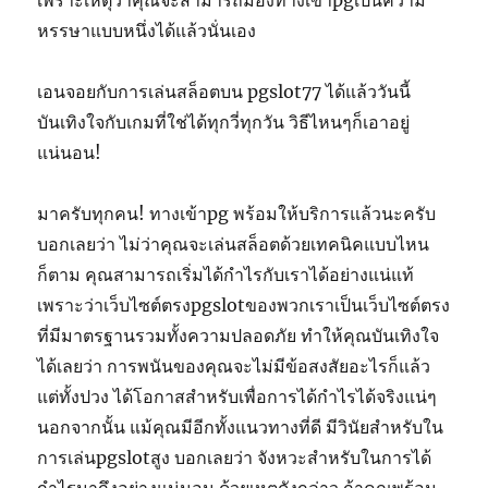
เพราะเหตุว่าคุณจะสามารถมองทางเข้าpgเป็นความ
หรรษาแบบหนึ่งได้แล้วนั่นเอง
เอนจอยกับการเล่นสล็อตบน pgslot77 ได้แล้ววันนี้
บันเทิงใจกับเกมที่ใช่ได้ทุกวี่ทุกวัน วิธีไหนๆก็เอาอยู่
แน่นอน!
มาครับทุกคน! ทางเข้าpg พร้อมให้บริการแล้วนะครับ
บอกเลยว่า ไม่ว่าคุณจะเล่นสล็อตด้วยเทคนิคแบบไหน
ก็ตาม คุณสามารถเริ่มได้กำไรกับเราได้อย่างแน่แท้
เพราะว่าเว็บไซต์ตรงpgslotของพวกเราเป็นเว็บไซต์ตรง
ที่มีมาตรฐานรวมทั้งความปลอดภัย ทำให้คุณบันเทิงใจ
ได้เลยว่า การพนันของคุณจะไม่มีข้อสงสัยอะไรก็แล้ว
แต่ทั้งปวง ได้โอกาสสำหรับเพื่อการได้กำไรได้จริงแน่ๆ
นอกจากนั้น แม้คุณมีอีกทั้งแนวทางที่ดี มีวินัยสำหรับใน
การเล่นpgslotสูง บอกเลยว่า จังหวะสำหรับในการได้