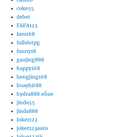
coke55
debet
FAFA123
faro168
fullslotpg
funny18
gaojing888
happy168
hengjing168
huayhit88
hydra888 สล็อต
jinda55
jinda888
Joker123
joker123auto
Joker123th