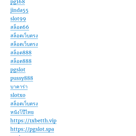
pg168
jinda55
slot99
สล็อต66
สล็อตเว็บตรง
สล็อตเว็บตรง
สล็อต888
สล็อต888
pgslot
pussy888
บาคาร่า
slotxo
สล็อตเว็บตรง
หนังโป๊ไทย
https://1xbetth.vip
https://pgslot.spa