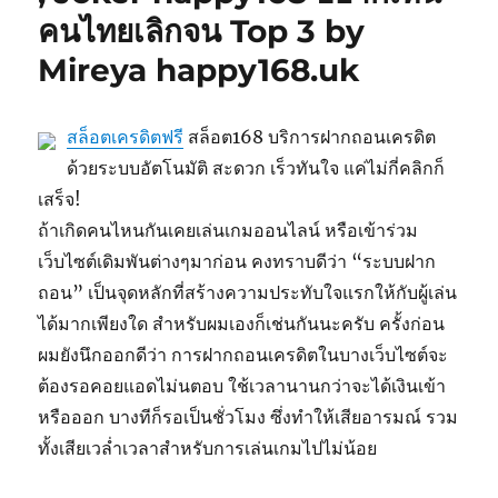
คนไทยเลิกจน Top 3 by
Mireya happy168.uk
สล็อตเครดิตฟรี
สล็อต168 บริการฝากถอนเครดิต
ด้วยระบบอัตโนมัติ สะดวก เร็วทันใจ แค่ไม่กี่คลิกก็
เสร็จ!
ถ้าเกิดคนไหนกันเคยเล่นเกมออนไลน์ หรือเข้าร่วม
เว็บไซต์เดิมพันต่างๆมาก่อน คงทราบดีว่า “ระบบฝาก
ถอน” เป็นจุดหลักที่สร้างความประทับใจแรกให้กับผู้เล่น
ได้มากเพียงใด สำหรับผมเองก็เช่นกันนะครับ ครั้งก่อน
ผมยังนึกออกดีว่า การฝากถอนเครดิตในบางเว็บไซต์จะ
ต้องรอคอยแอดไม่นตอบ ใช้เวลานานกว่าจะได้เงินเข้า
หรือออก บางทีก็รอเป็นชั่วโมง ซึ่งทำให้เสียอารมณ์ รวม
ทั้งเสียเวล่ำเวลาสำหรับการเล่นเกมไปไม่น้อย