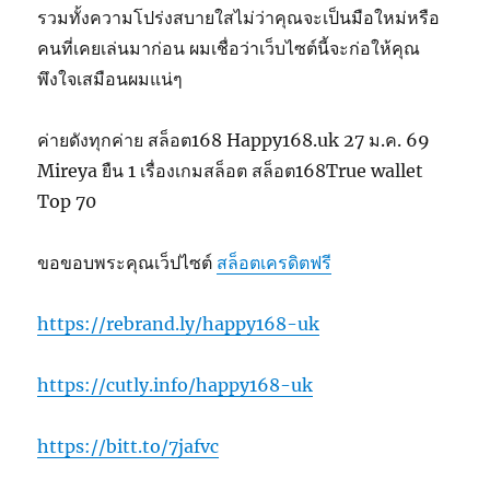
รวมทั้งความโปร่งสบายใสไม่ว่าคุณจะเป็นมือใหม่หรือ
คนที่เคยเล่นมาก่อน ผมเชื่อว่าเว็บไซต์นี้จะก่อให้คุณ
พึงใจเสมือนผมแน่ๆ
ค่ายดังทุกค่าย สล็อต168 Happy168.uk 27 ม.ค. 69
Mireya ยืน 1 เรื่องเกมสล็อต สล็อต168True wallet
Top 70
ขอขอบพระคุณเว็ปไซต์
สล็อตเครดิตฟรี
https://rebrand.ly/happy168-uk
https://cutly.info/happy168-uk
https://bitt.to/7jafvc