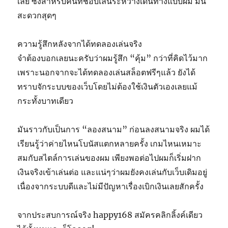
เลย ซึ่งสำหรับคนที่ชอบเล่นระหว่างเดินทางแบบผม มัน
สะดวกสุดๆ
ความรู้สึกหลังจากได้ทดลองเล่นจริง
จำต้องบอกเลยนะครับว่าผมรู้สึก “คุ้ม” กว่าที่คิดไว้มาก
เพราะนอกจากจะได้ทดลองเล่นสล็อตฟรีๆแล้ว ยังได้
ทราบจักระบบของเว็บโดยไม่ต้องใช้เงินตัวเองเลยแม้
กระทั้งบาทเดียว
มันราวกับเป็นการ “ลองสนาม” ก่อนลงสนามจริง ผมได้
เรียนรู้ว่าค่ายไหนโบนัสแตกหลายครั้ง เกมไหนเหมาะ
สมกับสไตล์การเล่นของผม เพียงพอต่อไปผมก็เริ่มฝาก
เงินจริงเข้าเล่นต่อ และแน่ๆว่าผมยังคงเล่นกับเว็บเดิมอยู่
เนื่องจากระบบดีและไม่มีปัญหาเรื่องเบิกเงินเลยสักครั้ง
จากประสบการณ์จริง happy168 สมัครคลิกลิ้งค์เดียว