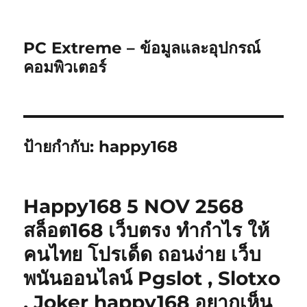
PC Extreme – ข้อมูลและอุปกรณ์
คอมพิวเตอร์
ป้ายกำกับ:
happy168
Happy168 5 NOV 2568
สล็อต168 เว็บตรง ทำกำไร ให้
คนไทย โปรเด็ด ถอนง่าย เว็บ
พนันออนไลน์ Pgslot , Slotxo
, Joker happy168 อยากเห็น