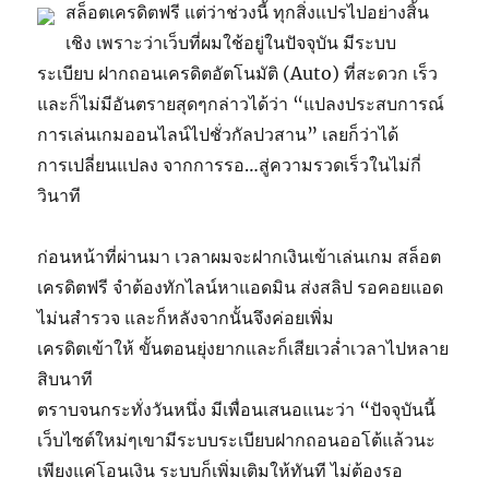
สล็อตเครดิตฟรี แต่ว่าช่วงนี้ ทุกสิ่งแปรไปอย่างสิ้น
เชิง เพราะว่าเว็บที่ผมใช้อยู่ในปัจจุบัน มีระบบ
ระเบียบ ฝากถอนเครดิตอัตโนมัติ (Auto) ที่สะดวก เร็ว
และก็ไม่มีอันตรายสุดๆกล่าวได้ว่า “แปลงประสบการณ์
การเล่นเกมออนไลน์ไปชั่วกัลปวสาน” เลยก็ว่าได้
การเปลี่ยนแปลง จากการรอ…สู่ความรวดเร็วในไม่กี่
วินาที
ก่อนหน้าที่ผ่านมา เวลาผมจะฝากเงินเข้าเล่นเกม สล็อต
เครดิตฟรี จำต้องทักไลน์หาแอดมิน ส่งสลิป รอคอยแอด
ไม่นสำรวจ และก็หลังจากนั้นจึงค่อยเพิ่ม
เครดิตเข้าให้ ขั้นตอนยุ่งยากและก็เสียเวล่ำเวลาไปหลาย
สิบนาที
ตราบจนกระทั่งวันหนึ่ง มีเพื่อนเสนอแนะว่า “ปัจจุบันนี้
เว็บไซต์ใหม่ๆเขามีระบบระเบียบฝากถอนออโต้แล้วนะ
เพียงแค่โอนเงิน ระบบก็เพิ่มเติมให้ทันที ไม่ต้องรอ