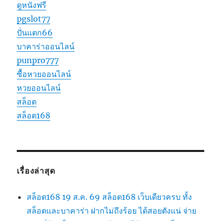
ดูหนังฟรี
pgslot77
ปั่นแตก66
บาคาร่าออนไลน์
punpro777
ซื้อหวยออนไลน์
หวยออนไลน์
สล็อต
สล็อต168
เรื่องล่าสุด
สล็อต168 19 ส.ค. 69 สล็อต168 เว็บเดียวครบ ทั้ง
สล็อตและบาคาร่า ฝากไม่ถึงร้อย ได้สอยตังแน่ จ่าย