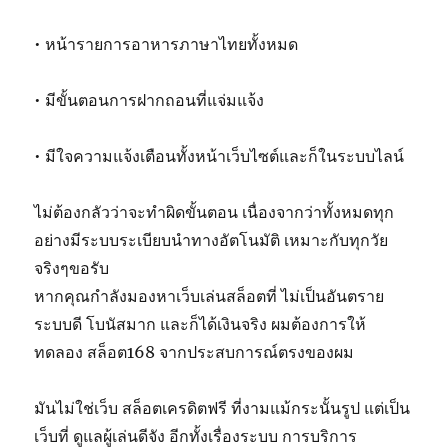
• หน้ารายการอาหารภาษาไทยทั้งหมด
• มีขั้นตอนการฝากถอนที่แจ่มแจ้ง
• มีใจความแจ้งเตือนทั้งหน้าเว็บไซต์และก็ในระบบไลน์
ไม่ต้องกลัวว่าจะทำผิดขั้นตอน เนื่องจากว่าทั้งหมดทุก
อย่างมีระบบระเบียบนำทางอัตโนมัติ เหมาะกับทุกวัย
จริงๆขอรับ
หากคุณกำลังมองหาเว็บเล่นสล็อตที่ ไม่เป็นอันตราย
ระบบดี โบนัสมาก และก็ได้เงินจริง ผมต้องการให้
ทดลอง สล็อต168 จากประสบการณ์ตรงของผม
มันไม่ใช่เว็บ สล็อตเครดิตฟรี ที่งามแม้กระนั้นรูป แต่เป็น
เว็บที่ ดูแลผู้เล่นดีจัง อีกทั้งเรื่องระบบ การบริการ