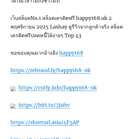
ได้ในเวลาไม่ถึงชั่วโมง!
เว็บสล็อตNo.1 สล็อตเครดิตฟรี happy168.uk 2
พฤศจิกายน 2025 Lashay ดูรีวิวจากลูกค้าจริง สล็อต
เครดิตฟรีปลดหนี้ได้ง่ายๆ Top 43
ขอขอบคุณมากอ้างอิง
happy168
https://rebrand.ly/happy168-uk
https://cutly.info/happy168-uk
https://bitt.to/7jafvc
https://shorturl.asia/4F5AP