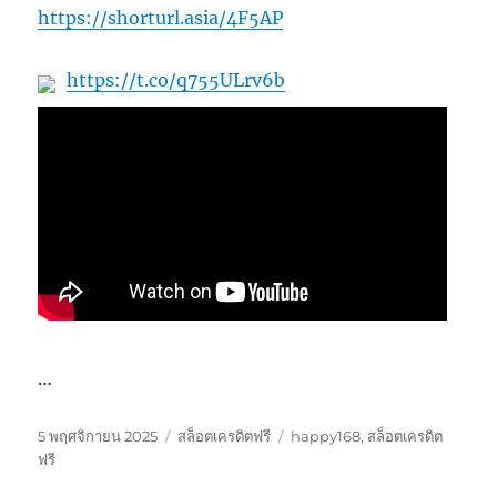
https://shorturl.asia/4F5AP
https://t.co/q755ULrv6b
…
เขียน
หมวด
ป้าย
5 พฤศจิกายน 2025
สล็อตเครดิตฟรี
happy168
,
สล็อตเครดิต
เมื่อ
หมู่
กำกับ
ฟรี