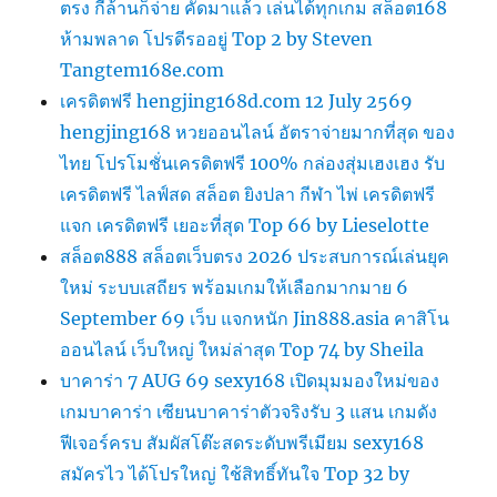
ตรง กี่ล้านก็จ่าย คัดมาแล้ว เล่นได้ทุกเกม สล็อต168
ห้ามพลาด โปรดีรออยู่ Top 2 by Steven
Tangtem168e.com
เครดิตฟรี hengjing168d.com 12 July 2569
hengjing168 หวยออนไลน์ อัตราจ่ายมากที่สุด ของ
ไทย โปรโมชั่นเครดิตฟรี 100% กล่องสุ่มเฮงเฮง รับ
เครดิตฟรี ไลฟ์สด สล็อต ยิงปลา กีฬา ไพ่ เครดิตฟรี
แจก เครดิตฟรี เยอะที่สุด Top 66 by Lieselotte
สล็อต888 สล็อตเว็บตรง 2026 ประสบการณ์เล่นยุค
ใหม่ ระบบเสถียร พร้อมเกมให้เลือกมากมาย 6
September 69 เว็บ แจกหนัก Jin888.asia คาสิโน
ออนไลน์ เว็บใหญ่ ใหม่ล่าสุด Top 74 by Sheila
บาคาร่า 7 AUG 69 sexy168 เปิดมุมมองใหม่ของ
เกมบาคาร่า เซียนบาคาร่าตัวจริงรับ 3 แสน เกมดัง
ฟีเจอร์ครบ สัมผัสโต๊ะสดระดับพรีเมียม sexy168
สมัครไว ได้โปรใหญ่ ใช้สิทธิ์ทันใจ Top 32 by