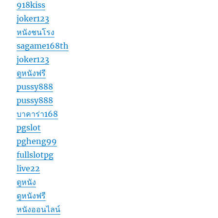
918kiss
joker123
หนังชนโรง
sagame168th
joker123
ดูหนังฟรี
pussy888
pussy888
บาคาร่า168
pgslot
pgheng99
fullslotpg
live22
ดูหนัง
ดูหนังฟรี
หนังออนไลน์