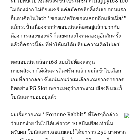
ผมไปพบเว็บไซต์หนึ่งที่ขึ้นโปรโมชันว่า happy168 100
ไม่ต้องฝาก ไม่ต้องแชร์ แค่สมัครคลิกลิ้งค์เลย ตอนแรก
ก็แอบคิดในใจว่า “ของแท้หรือของหลอกอีกแล้วเนี่ย?”
แม้กระนั้นเนื่องจากว่าชอบเล่นสล็อตอยู่แล้ว บวกกับ
ต้องการลองของฟรี ก็เลยตกลงใจทดลองดูอีกสักครั้ง
แล้วก็คราวนี้ล่ะ ที่ทำให้ผมได้เปลี่ยนความคิดไปเลย!
ทดสอบเล่น สล็อต168 แบบไม่ต้องลงทุน
ภายหลังจากได้เงินเครดิตฟรีมาแล้ว ผมก็เข้าไปเลือก
เกมที่อยากลอง ซึ่งแน่นอนว่าผมเลือกเกมจากค่ายยอด
ฮิตอย่าง PG Slot เพราะเหตุว่าภาพงาม เสียงดี และก็
โบนัสแตกบ่อยอยู่แล้ว
ผมเริ่มจากเกม “Fortune Rabbit” ที่ใครๆก็กล่าว
ว่าแตกง่าย ปั่นไปได้แค่ราวๆ 10 สปินเพียงเท่านั้น
ครับผม โบนัสแตกเฉยเมยเลย! ได้มาราว 250 บาทจาก