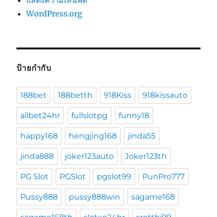
WordPress.org
ป้ายกำกับ
188bet
188betth
918Kiss
918kissauto
allbet24hr
fullslotpg
funny18
happy168
hengjing168
jinda55
jinda888
joker123auto
Joker123th
PG Slot
PGSlot
pgslot99
PunPro777
Pussy888
pussy888win
sagame168