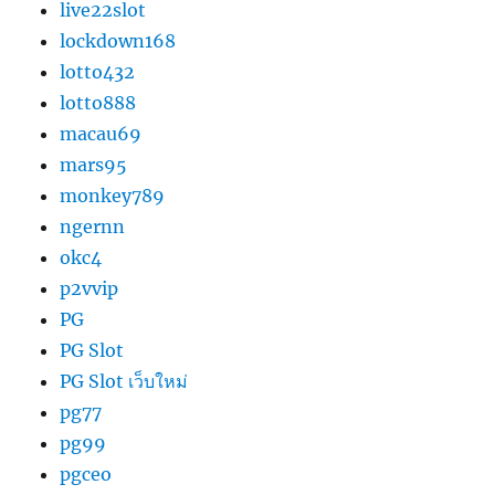
live22slot
lockdown168
lotto432
lotto888
macau69
mars95
monkey789
ngernn
okc4
p2vvip
PG
PG Slot
PG Slot เว็บใหม่
pg77
pg99
pgceo