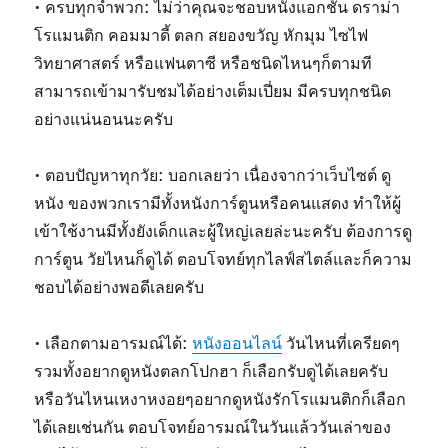
• ครบทุกจำพวก: ไม่ว่าคุณจะชอบหนังแอกชั่น ดราม่า
โรแมนติก คอมมาดี้ ตลก สยองขวัญ หักมุม ไซไฟ
วิทยาศาสตร์ หรือแฟนตาซี หรือชนิดไหนๆก็ตามที
สามารถเข้ามารับชมได้อย่างเต็มเปี่ยม มีครบทุกชนิด
อย่างแน่นอนนะครับ
• ตอบปัญหาทุกวัย: บอกเลยว่า เนื่องจากว่าเว็บไซต์ ดู
หนัง ของพวกเรามีทั้งหนังการ์ตูนหรือคนแสดง ทำให้ผู้
เข้าใช้งานมีทั้งยังเด็กและผู้ใหญ่เลยล่ะนะครับ ต้องการดู
การ์ตูน วัยไหนก็ดูได้ ตอบโจทย์ทุกไลฟ์สไตล์และก็ความ
ชอบได้อย่างพอดีเลยครับ
• เลือกตามอารมณ์ได้:
หนังออนไลน์
วันไหนที่เครียดๆ
รวมทั้งอยากดูหนังตลกโปกฮา ก็เลือกรับดูได้เลยครับ
หรือวันไหนเหงาหงอยๆอยากดูหนังรักโรแมนติกก็เลือก
ได้เลยเช่นกัน ตอบโจทย์อารมณ์ในวันแล้ววันเล่าของ