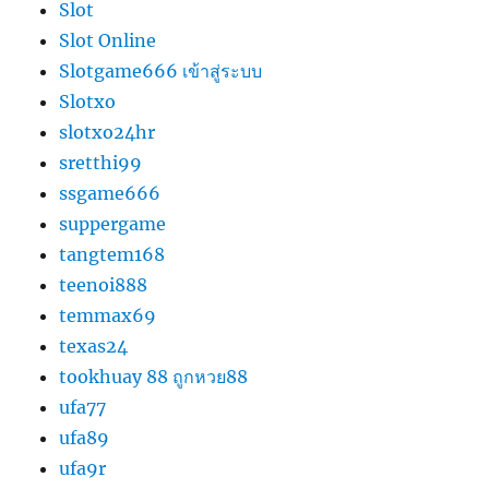
Slot
Slot Online
Slotgame666 เข้าสู่ระบบ
Slotxo
slotxo24hr
sretthi99
ssgame666
suppergame
tangtem168
teenoi888
temmax69
texas24
tookhuay 88 ถูกหวย88
ufa77
ufa89
ufa9r