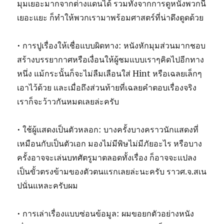
มุมเยอะมากจากต่างแดนได้ รวมทั้งจากการดูหนังพวกนี้
เยอะแยะ ก็ทำให้พวกเรามาพร้อมศาสตร์ที่น่าดึงดูดด้วย
• การปูเรื่องให้เชื่อแบบผิดทาง: หนังหักมุมส่วนมากชอบ
สร้างบรรยากาศหรือเงื่อนให้ผู้ชมแบบเราๆคิดไปอีกทาง
หนึ่ง แม้กระนั้นก็จะไม่ลืมเลือนใส่ Hint หรือเฉลยเล็กๆ
เอาไว้ด้วย และเมื่อถึงส่วนท้ายที่เฉลยคำตอบเรื่องจริง
เราก็จะว้าวกันหมดเลยล่ะครับ
• ใช้ผู้แสดงเป็นตัวหลอก: บางครั้งบางคราวนักแสดงที่
เหมือนกับเป็นตัวเอก มองไม่มีพิษไม่มีภัยอะไร หรือบาง
ครั้งอาจจะเล่นบทศัตรูมาตลอดทั้งเรื่อง ก็อาจจะแปลง
เป็นขั้วตรงข้ามของตัวตนแรกเลยล่ะนะครับ ราวศ.จ.สเน
ปนั่นแหละครับผม
• การเล่าเรื่องแบบซ่อนข้อมูล: ผมขอยกตัวอย่างหนัง