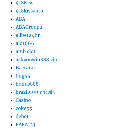
918Kiss
918kissauto
ABA
ABAGroup2
allbet24hr
alot666
amb slot
askyouwin888 vip
Baccarat
bng55
bonus888
brazil999 ทางเข้า
Casino
coke55
debet
FAFA123