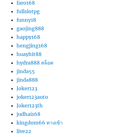
faro168
fullslotpg
funny18
gaojing888
happy168
hengjing168
huayhit88
hydra888 สล็อต
jinda55
jinda888
Joker123
joker123auto
Joker123th
judhai168
kingdom66 ทางเข้า
live22