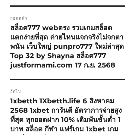
แนะแนว
ก่อนหน้า
เรื่อง
สล็อต777 webตรง รวมเกมสล็อต
เรื่อง
ก่อน
แตกง่ายที่สุด ค่ายไหนแจกจริงไม่จกตา
หน้า:
พนัน เว็บใหญ่ punpro777 ใหม่ล่าสุด
Top 32 by Shayna สล็อต777
justformami.com 17 ก.ย. 2568
ถัดไป
1xbetth 1Xbetth.life 6 สิงหาคม
เรื่อง
ต่อ
2568 1xbet การันตี อัตราการจ่ายสูง
ไป:
ที่สุด ทุกยอดฝาก 10% เดิมพันขั้นต่ำ 1
บาท สล็อต กีฬา แฟร์เกม 1xbet เกม