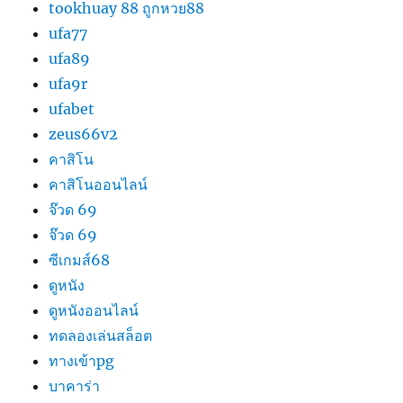
tookhuay 88 ถูกหวย88
ufa77
ufa89
ufa9r
ufabet
zeus66v2
คาสิโน
คาสิโนออนไลน์
จ๊วด 69
จ๊วด 69
ซีเกมส์68
ดูหนัง
ดูหนังออนไลน์
ทดลองเล่นสล็อต
ทางเข้าpg
บาคาร่า