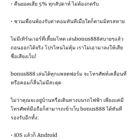
• คืนยอดเสีย 5% ทุกสัปดาห์ ไม่ต้องกดรับ
• ชวนเพื่อนพ้องรับค่าคอมทันทีเมื่อใดก็ตามมิตรสหาย
ไม่มีเทิร์นเวอร์ที่เหี้ยมโหด เล่นbonus888สบายๆแล้ว
ถอนออกได้จริง โปรไหนไม่คุ้ม เราไม่เอามาลงให้เสีย
ชื่อเสียงเว็บ!
bonus888 เล่นได้ทุกแพลตฟอร์ม จะโทรศัพท์เคลื่อนที่
หรือคอมก็ลื่นไม่มีสะดุด
ไม่ว่าคุณจะอยู่บ้านหรือเดินทางบนรถไฟฟ้า เพียงแค่มี
โทรศัพท์มือถือก็สามารถเข้าเว็บ bonus888 ได้ทันที
รองรับอีกทั้ง:
• iOS แล้วก็ Android