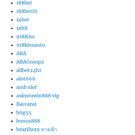
188bet
188betth
1xbet
1xbit
918Kiss
918kissauto
ABA
ABAGroup2
allbet24hr
alot666
amb slot
askyouwin888 vip
Baccarat
bng55
bonus888
brazil999 ทางเข้า