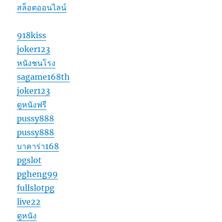
สล็อตออนไลน์
918kiss
joker123
หนังชนโรง
sagame168th
joker123
ดูหนังฟรี
pussy888
pussy888
บาคาร่า168
pgslot
pgheng99
fullslotpg
live22
ดูหนัง