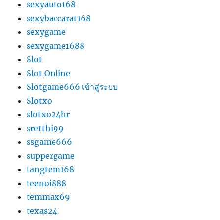
sexyauto168
sexybaccarat168
sexygame
sexygame1688
Slot
Slot Online
Slotgame666 เข้าสู่ระบบ
Slotxo
slotxo24hr
sretthi99
ssgame666
suppergame
tangtem168
teenoi888
temmax69
texas24