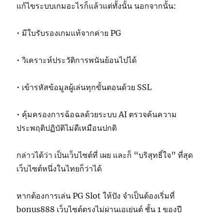
แก้ไขระบบเกมอะไรก็แล้วแต่ทั้งนั้น นอกจากนั้น:
• มีใบรับรองเกมแท้จากค่าย PG
• วิเคราะห์ประวัติการพนันย้อนไปได้
• เข้ารหัสข้อมูลผู้เล่นทุกขั้นตอนด้วย SSL
• คุ้มครองการฉ้อฉลด้วยระบบ AI ตรวจค้นความ
ประพฤติปฏิบัติไม่ดีเหมือนปกติ
กล่าวได้ว่า เป็นเว็บไซต์ที่ เผย และก็ “บริสุทธิ์ใจ” ที่สุด
เว็บไซต์หนึ่งในไทยก็ว่าได้
หากต้องการเล่น PG Slot ให้ปัง จำเป็นต้องเริ่มที่
bonus888 เว็บไซต์ตรงไม่ผ่านเอเย่นต์ ชั้น 1 ของปี