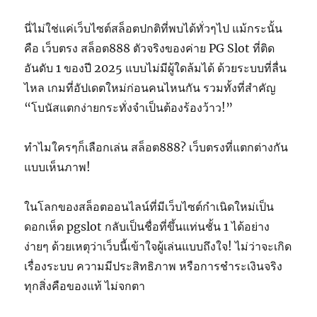
นี่ไม่ใช่แค่เว็บไซต์สล็อตปกติที่พบได้ทั่วๆไป แม้กระนั้น
คือ เว็บตรง สล็อต888 ตัวจริงของค่าย PG Slot ที่ติด
อันดับ 1 ของปี 2025 แบบไม่มีผู้ใดล้มได้ ด้วยระบบที่ลื่น
ไหล เกมที่อัปเดตใหม่ก่อนคนไหนกัน รวมทั้งที่สำคัญ
“โบนัสแตกง่ายกระทั่งจำเป็นต้องร้องว้าว!”
ทำไมใครๆก็เลือกเล่น สล็อต888? เว็บตรงที่แตกต่างกัน
แบบเห็นภาพ!
ในโลกของสล็อตออนไลน์ที่มีเว็บไซต์กำเนิดใหม่เป็น
ดอกเห็ด pgslot กลับเป็นชื่อที่ขึ้นแท่นชั้น 1 ได้อย่าง
ง่ายๆ ด้วยเหตุว่าเว็บนี้เข้าใจผู้เล่นแบบถึงใจ! ไม่ว่าจะเกิด
เรื่องระบบ ความมีประสิทธิภาพ หรือการชำระเงินจริง
ทุกสิ่งคือของแท้ ไม่จกตา