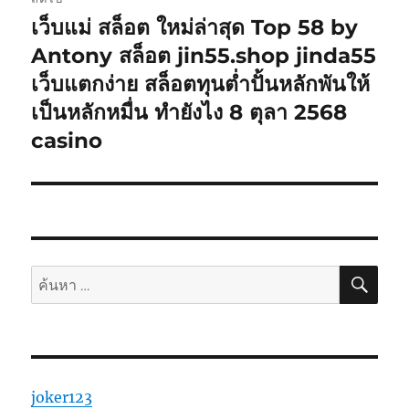
เว็บแม่ สล็อต ใหม่ล่าสุด Top 58 by
เรื่อง
ต่อ
Antony สล็อต jin55.shop jinda55
ไป:
เว็บแตกง่าย สล็อตทุนต่ำปั้นหลักพันให้
เป็นหลักหมื่น ทำยังไง 8 ตุลา 2568
casino
ค้นห
ค้นหา:
joker123