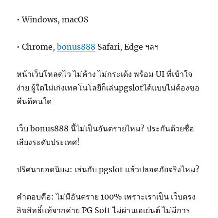
• Windows, macOS
• Chrome,
bonus888
Safari, Edge ฯลฯ
หน้าเว็บโหลดไว ไม่ค้าง ไม่กระเด้ง พร้อม UI ที่เข้าใจ
ง่าย ผู้ใดไม่เก่งเทคโนโลยีก็เล่นpgslotได้แบบไม่ต้องขอ
คืนดีคนใด
เว็บ bonus888 นี้ไม่เป็นอันตรายไหม? ประกันด้วยชื่อ
เสียงระดับประเทศ!
ปริศนายอดนิยม: เล่นกับ pgslot แล้วปลอดภัยจริงไหม?
คำตอบคือ: ไม่มีอันตราย 100% เพราะเราเป็น เว็บตรง
ลิขสิทธิ์แท้จากค่าย PG Soft ไม่ผ่านเอเย่นต์ ไม่มีการ