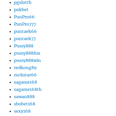
pgslotth
pokbet
PunPro66
PunPro777
puntaek66
puntaek77
Pussy888
pussy888fun
pussy888win
redkong89
rockstar66
sagame168
sagame168th
sawan888
sbobet168
sexy168