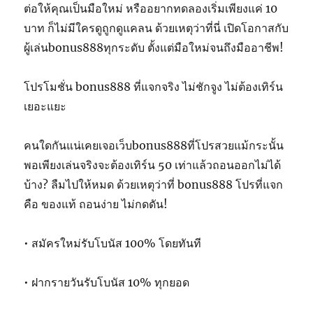
ต่อให้คุณเป็นมือใหม่ หรืออยากทดลองเริ่มเพียงแค่ 10
บาท ก็ไม่มีใครดูถูกดูแคลน ด้วยเหตุว่าที่นี่ เปิดโอกาสกับ
ผู้เล่นbonus888ทุกระดับ ตั้งแต่มือใหม่จนถึงมืออาชีพ!
โปรโมชั่น bonus888 ที่แจกจริง ไม่ชักจูง ไม่ต้องเทิร์น
เยอะแยะ
คนใดกันแน่เคยเจอเว็บbonus888ที่โปรสวยแม้กระนั้น
พอเพียงเล่นจริงจะต้องเทิร์น 50 เท่าแล้วถอนออกไม่ได้
บ้าง? ลืมไปให้หมด ด้วยเหตุว่าที่ bonus888 โปรที่แจก
คือ ของแท้ ถอนง่าย ไม่กดดัน!
• สมัครใหม่รับโบนัส 100% โดยทันที
• ฝากรายวันรับโบนัส 10% ทุกยอด