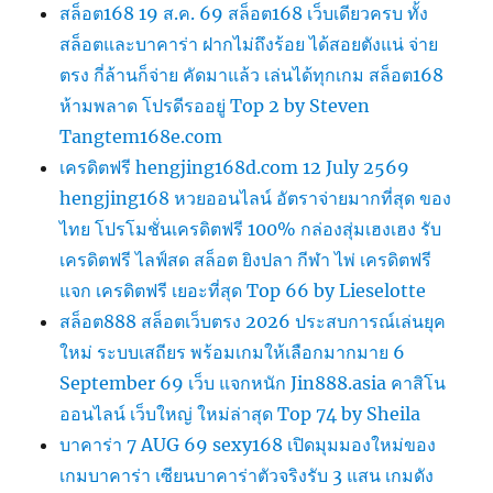
สล็อต168 19 ส.ค. 69 สล็อต168 เว็บเดียวครบ ทั้ง
สล็อตและบาคาร่า ฝากไม่ถึงร้อย ได้สอยตังแน่ จ่าย
ตรง กี่ล้านก็จ่าย คัดมาแล้ว เล่นได้ทุกเกม สล็อต168
ห้ามพลาด โปรดีรออยู่ Top 2 by Steven
Tangtem168e.com
เครดิตฟรี hengjing168d.com 12 July 2569
hengjing168 หวยออนไลน์ อัตราจ่ายมากที่สุด ของ
ไทย โปรโมชั่นเครดิตฟรี 100% กล่องสุ่มเฮงเฮง รับ
เครดิตฟรี ไลฟ์สด สล็อต ยิงปลา กีฬา ไพ่ เครดิตฟรี
แจก เครดิตฟรี เยอะที่สุด Top 66 by Lieselotte
สล็อต888 สล็อตเว็บตรง 2026 ประสบการณ์เล่นยุค
ใหม่ ระบบเสถียร พร้อมเกมให้เลือกมากมาย 6
September 69 เว็บ แจกหนัก Jin888.asia คาสิโน
ออนไลน์ เว็บใหญ่ ใหม่ล่าสุด Top 74 by Sheila
บาคาร่า 7 AUG 69 sexy168 เปิดมุมมองใหม่ของ
เกมบาคาร่า เซียนบาคาร่าตัวจริงรับ 3 แสน เกมดัง