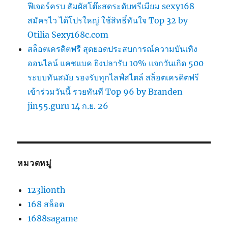
ฟีเจอร์ครบ สัมผัสโต๊ะสดระดับพรีเมียม sexy168
สมัครไว ได้โปรใหญ่ ใช้สิทธิ์ทันใจ Top 32 by
Otilia Sexy168c.com
สล็อตเครดิตฟรี สุดยอดประสบการณ์ความบันเทิง
ออนไลน์ แคชแบค ยิงปลารับ 10% แจกวันเกิด 500
ระบบทันสมัย รองรับทุกไลฟ์สไตล์ สล็อตเครดิตฟรี
เข้าร่วมวันนี้ รวยทันที Top 96 by Branden
jin55.guru 14 ก.ย. 26
หมวดหมู่
123lionth
168 สล็อต
1688sagame