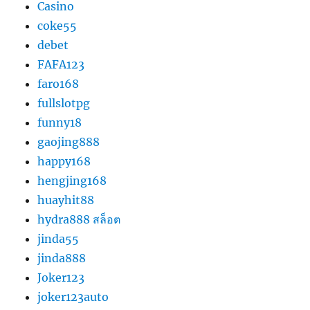
Casino
coke55
debet
FAFA123
faro168
fullslotpg
funny18
gaojing888
happy168
hengjing168
huayhit88
hydra888 สล็อต
jinda55
jinda888
Joker123
joker123auto