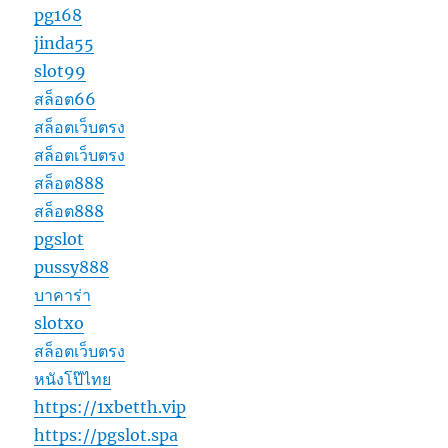
pg168
jinda55
slot99
สล็อต66
สล็อตเว็บตรง
สล็อตเว็บตรง
สล็อต888
สล็อต888
pgslot
pussy888
บาคาร่า
slotxo
สล็อตเว็บตรง
หนังโป๊ไทย
https://1xbetth.vip
https://pgslot.spa