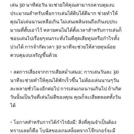
เล่น 30 นาทีต่อวัน จะช่วยให้คุณสามารถควบคุมงบ
ประมาณสำหรับเพื่อการเล่นได้ดิบได้ดีมาก ช่วยทำให้
คุณไม่เล่นนานเหลือเกิน ไม่เล่นเพลินจนถึงเกินงบประ
มาณที่ตั้บเอาไว้ หลายคนไม่ได้ตั้งเวลาสำหรับการเล่นก็
ชอบเล่นไปเรื่อยๆจนกระทั่งในที่สุดเสียทุนหรือกำไรทั้ง
ปวงได้ การจำกัดเวลา 30 นาทีจะช่วยให้สายทุนน้อย
ควบคุมงบเจริญขึ้นด้วย
• ลดการเสี่ยงจากการเสียสม่ำเสมอ: การเล่นวันละ 30
นาทีจะช่วยทำให้คุณได้พักเร็วขึ้น ไม่ต้องเล่นนานๆวัน
ละหลายชั่วโมงอีกต่อไป การเล่นเกมนานเกินไป ถ้าเกิด
วันนั้นเป็นวันที่เล่นไม่ดีของคุณ คุณก็จะเสียตลอดทั้งวัน
ได้
• โอกาสสำหรับการได้กำไรยังมี: สิ่งที่คุณจำเป็นต้อง
ทราบเลยก็คือ โบนัสของเกมสล็อตจากโจ๊กเกอร์จะมี