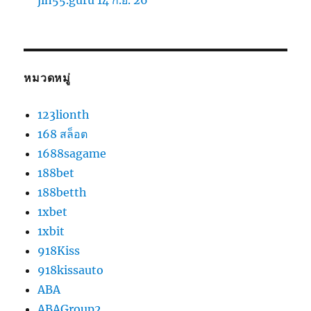
jin55.guru 14 ก.ย. 26
หมวดหมู่
123lionth
168 สล็อต
1688sagame
188bet
188betth
1xbet
1xbit
918Kiss
918kissauto
ABA
ABAGroup2