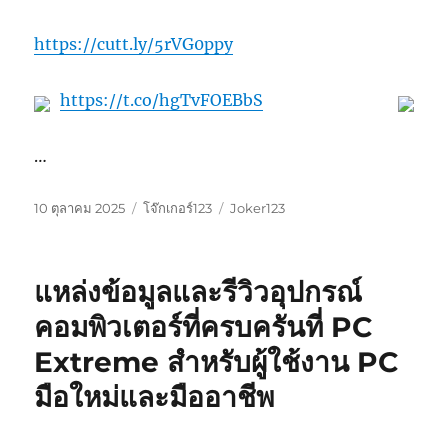
https://cutt.ly/5rVG0ppy
https://t.co/hgTvFOEBbS
…
เขียน
หมวด
ป้าย
10 ตุลาคม 2025
โจ๊กเกอร์123
Joker123
เมื่อ
หมู่
กำกับ
แหล่งข้อมูลและรีวิวอุปกรณ์
คอมพิวเตอร์ที่ครบครันที่ PC
Extreme สำหรับผู้ใช้งาน PC
มือใหม่และมืออาชีพ