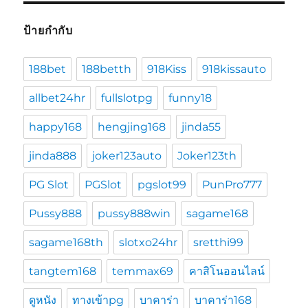
ป้ายกำกับ
188bet
188betth
918Kiss
918kissauto
allbet24hr
fullslotpg
funny18
happy168
hengjing168
jinda55
jinda888
joker123auto
Joker123th
PG Slot
PGSlot
pgslot99
PunPro777
Pussy888
pussy888win
sagame168
sagame168th
slotxo24hr
sretthi99
tangtem168
temmax69
คาสิโนออนไลน์
ดูหนัง
ทางเข้าpg
บาคาร่า
บาคาร่า168