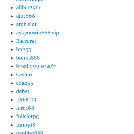
allbet24hr
alot666
amb slot
askyouwin888 vip
Baccarat
bng55
bonus888
brazil999 ทางเข้า
Casino
coke55
debet
FAFA123
faro168
fullslotpg
funny18
gaojing888