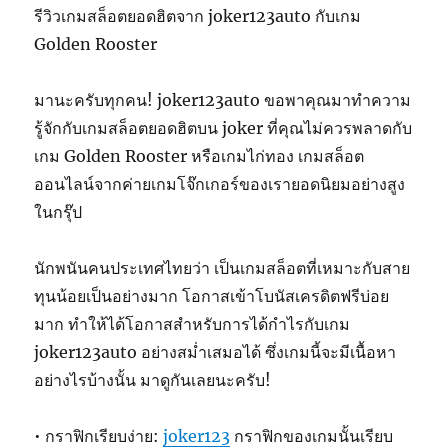
รีวิวเกมสล็อตยอดฮิตจาก joker123auto กับเกม
Golden Rooster
มานะครับทุกคน! joker123auto ขอพาคุณมาทำความ
รู้จักกับเกมสล็อตยอดฮิตบน joker ที่คุณไม่ควรพลาดกับ
เกม Golden Rooster หรือเกมไก่ทอง เกมสล็อต
ออนไลน์จากค่ายเกมโจ๊กเกอร์ของเรายอดนิยมอย่างสูง
ในกรุ๊ป
นักพนันคนประเทศไทยว่า เป็นเกมสล็อตที่เหมาะกับสาย
ทุนน้อยเป็นอย่างมาก โอกาสเข้าโบนัสเครดิตฟรีบ่อย
มาก ทำให้ได้โอกาสสำหรับการได้กำไรกับเกม
joker123auto อย่างสม่ำเสมอได้ ซึ่งเกมนี้จะมีเนื้อหา
อย่างไรบ้างนั้น มาดูกันเลยนะครับ!
• กราฟิกเรียบง่าย:
joker123
กราฟิกของเกมนั้นเรียบ