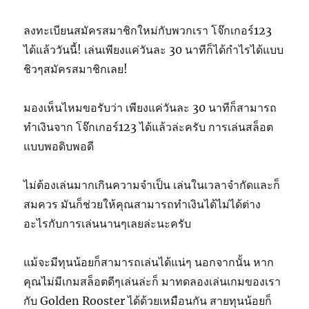
ลงทะเบียนสมัครสมาชิกใหม่กับพวกเรา โจ๊กเกอร์123
ได้แล้ววันนี้! เล่นเพียงแค่วันละ 30 นาทีก็ได้กำไรได้แบบ
ชิวๆสมัครสมาชิกเลย!
มองเห็นไหมขอรับว่า เพียงแค่วันละ 30 นาทีก็สามารถ
ทำเงินจาก โจ๊กเกอร์123 ได้แล้วล่ะครับ การเล่นสล็อต
แบบพอดิบพอดี
ไม่ต้องเล่นมากเกินความจำเป็น เล่นในเวลาจำกัดและก็
สมควร มันก็ช่วยให้คุณสามารถทำเงินได้ไม่ได้ต่าง
อะไรกับการเล่นนานๆเลยล่ะนะครับ
แม้จะมีทุนน้อยก็สามารถเล่นได้แน่ๆ นอกจากนั้น หาก
คุณไม่มีเกมสล็อตดีๆเล่นล่ะก็ มาทดลองเล่นเกมของเรา
กับ Golden Rooster ได้ด้วยเหมือนกัน สายทุนน้อยก็