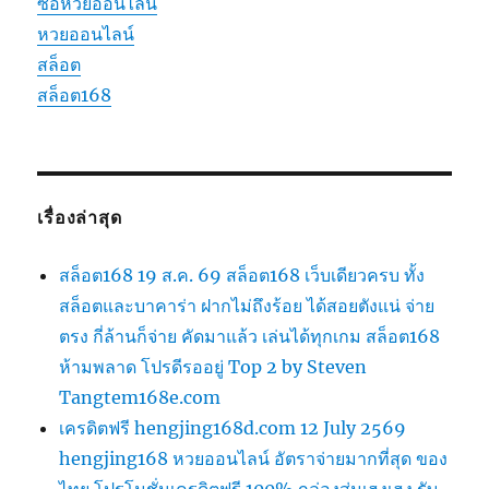
ซื้อหวยออนไลน์
หวยออนไลน์
สล็อต
สล็อต168
เรื่องล่าสุด
สล็อต168 19 ส.ค. 69 สล็อต168 เว็บเดียวครบ ทั้ง
สล็อตและบาคาร่า ฝากไม่ถึงร้อย ได้สอยตังแน่ จ่าย
ตรง กี่ล้านก็จ่าย คัดมาแล้ว เล่นได้ทุกเกม สล็อต168
ห้ามพลาด โปรดีรออยู่ Top 2 by Steven
Tangtem168e.com
เครดิตฟรี hengjing168d.com 12 July 2569
hengjing168 หวยออนไลน์ อัตราจ่ายมากที่สุด ของ