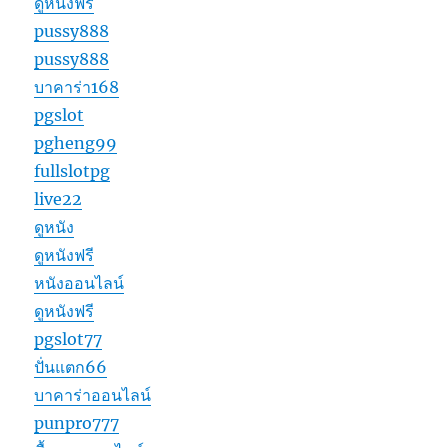
ดูหนังฟรี
pussy888
pussy888
บาคาร่า168
pgslot
pgheng99
fullslotpg
live22
ดูหนัง
ดูหนังฟรี
หนังออนไลน์
ดูหนังฟรี
pgslot77
ปั่นแตก66
บาคาร่าออนไลน์
punpro777