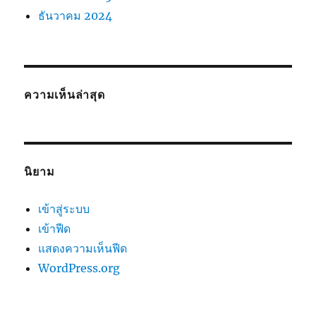
ธันวาคม 2024
ความเห็นล่าสุด
นิยาม
เข้าสู่ระบบ
เข้าฟีด
แสดงความเห็นฟีด
WordPress.org