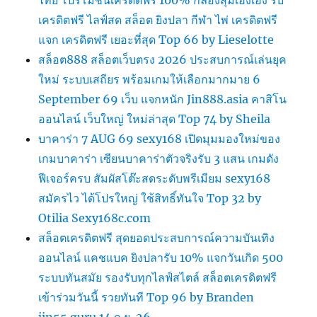
ไทย โปรโมชั่นเครดิตฟรี 100% กล่องสุ่มเฮงเฮง รับ
เครดิตฟรี ไลฟ์สด สล็อต ยิงปลา กีฬา ไพ่ เครดิตฟรี
แจก เครดิตฟรี เยอะที่สุด Top 66 by Lieselotte
สล็อต888 สล็อตเว็บตรง 2026 ประสบการณ์เล่นยุค
ใหม่ ระบบเสถียร พร้อมเกมให้เลือกมากมาย 6
September 69 เว็บ แจกหนัก Jin888.asia คาสิโน
ออนไลน์ เว็บใหญ่ ใหม่ล่าสุด Top 74 by Sheila
บาคาร่า 7 AUG 69 sexy168 เปิดมุมมองใหม่ของ
เกมบาคาร่า เซียนบาคาร่าตัวจริงรับ 3 แสน เกมดัง
ฟีเจอร์ครบ สัมผัสโต๊ะสดระดับพรีเมียม sexy168
สมัครไว ได้โปรใหญ่ ใช้สิทธิ์ทันใจ Top 32 by
Otilia Sexy168c.com
สล็อตเครดิตฟรี สุดยอดประสบการณ์ความบันเทิง
ออนไลน์ แคชแบค ยิงปลารับ 10% แจกวันเกิด 500
ระบบทันสมัย รองรับทุกไลฟ์สไตล์ สล็อตเครดิตฟรี
เข้าร่วมวันนี้ รวยทันที Top 96 by Branden