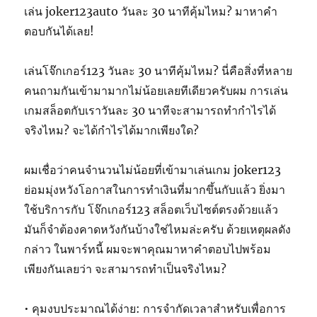
เล่น joker123auto วันละ 30 นาทีคุ้มไหม? มาหาคำ
ตอบกันได้เลย!
เล่นโจ๊กเกอร์123 วันละ 30 นาทีคุ้มไหม? นี่คือสิ่งที่หลาย
คนถามกันเข้ามามากไม่น้อยเลยทีเดียวครับผม การเล่น
เกมสล็อตกับเราวันละ 30 นาทีจะสามารถทำกำไรได้
จริงไหม? จะได้กำไรได้มากเพียงใด?
ผมเชื่อว่าคนจำนวนไม่น้อยที่เข้ามาเล่นเกม joker123
ย่อมมุ่งหวังโอกาสในการทำเงินที่มากขึ้นกับแล้ว ยิ่งมา
ใช้บริการกับ โจ๊กเกอร์123 สล็อตเว็บไซต์ตรงด้วยแล้ว
มันก็จำต้องคาดหวังกันบ้างใช่ไหมล่ะครับ ด้วยเหตุผลดัง
กล่าว ในพาร์ทนี้ ผมจะพาคุณมาหาคำตอบไปพร้อม
เพียงกันเลยว่า จะสามารถทำเป็นจริงไหม?
• คุมงบประมาณได้ง่าย: การจำกัดเวลาสำหรับเพื่อการ