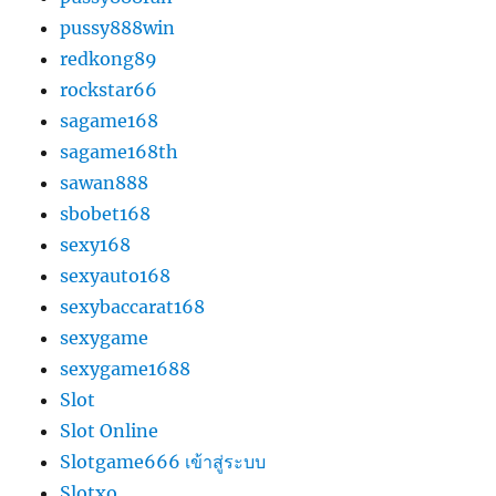
pussy888win
redkong89
rockstar66
sagame168
sagame168th
sawan888
sbobet168
sexy168
sexyauto168
sexybaccarat168
sexygame
sexygame1688
Slot
Slot Online
Slotgame666 เข้าสู่ระบบ
Slotxo