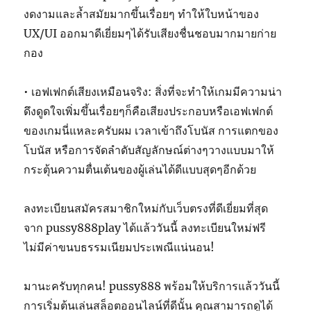
งดงามและล้ำสมัยมากขึ้นเรื่อยๆ ทำให้ใบหน้าของ
UX/UI ออกมาดีเยี่ยมๆได้รับเสียงชื่นชอบมากมายก่าย
กอง
• เอฟเฟกต์เสียงเหมือนจริง: สิ่งที่จะทำให้เกมมีความน่า
ดึงดูดใจเพิ่มขึ้นเรื่อยๆก็คือเสียงประกอบหรือเอฟเฟกต์
ของเกมนี่แหละครับผม เวลาเข้าถึงโบนัส การแตกของ
โบนัส หรือการจัดลำดับสัญลักษณ์ต่างๆวางแบบมาให้
กระตุ้นความตื่นเต้นของผู้เล่นได้ดีแบบสุดๆอีกด้วย
ลงทะเบียนสมัครสมาชิกใหม่กับเว็บตรงที่ดีเยี่ยมที่สุด
จาก pussy888play ได้แล้ววันนี้ ลงทะเบียนใหม่ฟรี
ไม่มีค่าขนบธรรมเนียมประเพณีแน่นอน!
มานะครับทุกคน! pussy888 พร้อมให้บริการแล้ววันนี้
การเริ่มต้นเล่นสล็อตออนไลน์ที่ดีนั้น คุณสามารถดูได้