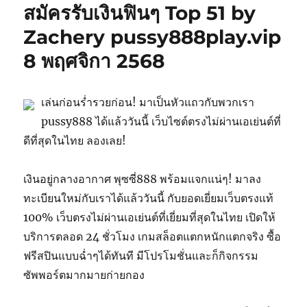
สมัครรับเงินฟินๆ Top 51 by
Zachery pussy888play.vip
8 พฤศจิกา 2568
เล่นก่อนร่ำรวยก่อน! มาเป็นหัวแถวกับพวกเรา
pussy888 ได้แล้ววันนี้ เว็บไซต์ตรงไม่ผ่านเอเย่นต์ที่
ดีที่สุดในไทย ลองเลย!
เงินอยู่กลางอากาศ พุซซี่888 พร้อมแจกแน่ๆ! มาลง
ทะเบียนใหม่กับเราได้แล้ววันนี้ กับยอดเยี่ยมเว็บตรงแท้
100% เว็บตรงไม่ผ่านเอเย่นต์ที่เยี่ยมที่สุดในไทย เปิดให้
บริการตลอด 24 ชั่วโมง เกมสล็อตแตกหนักแตกจริง ซื้อ
ฟรีสปินแบบฉ่ำๆได้ทันที มีโปรโมชั่นและก็กิจกรรม
ซัพพอร์ตมากมายก่ายกอง