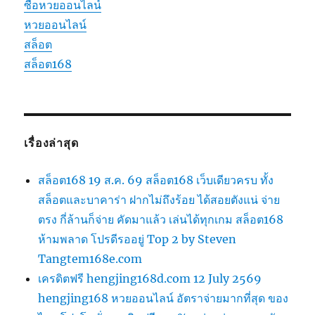
ซื้อหวยออนไลน์
หวยออนไลน์
สล็อต
สล็อต168
เรื่องล่าสุด
สล็อต168 19 ส.ค. 69 สล็อต168 เว็บเดียวครบ ทั้ง
สล็อตและบาคาร่า ฝากไม่ถึงร้อย ได้สอยตังแน่ จ่าย
ตรง กี่ล้านก็จ่าย คัดมาแล้ว เล่นได้ทุกเกม สล็อต168
ห้ามพลาด โปรดีรออยู่ Top 2 by Steven
Tangtem168e.com
เครดิตฟรี hengjing168d.com 12 July 2569
hengjing168 หวยออนไลน์ อัตราจ่ายมากที่สุด ของ