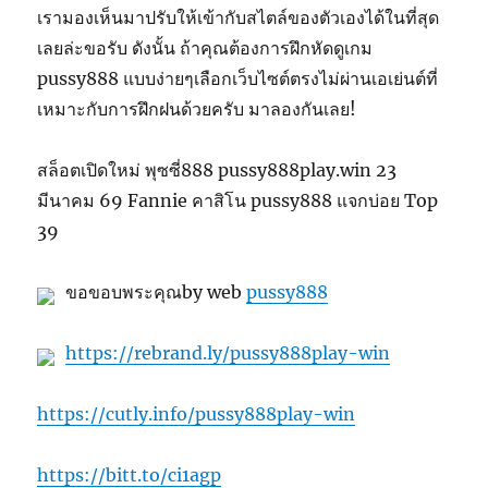
เรามองเห็นมาปรับให้เข้ากับสไตล์ของตัวเองได้ในที่สุด
เลยล่ะขอรับ ดังนั้น ถ้าคุณต้องการฝึกหัดดูเกม
pussy888 แบบง่ายๆเลือกเว็บไซต์ตรงไม่ผ่านเอเย่นต์ที่
เหมาะกับการฝึกฝนด้วยครับ มาลองกันเลย!
สล็อตเปิดใหม่ พุซซี่888 pussy888play.win 23
มีนาคม 69 Fannie คาสิโน pussy888 แจกบ่อย Top
39
ขอขอบพระคุณby web
pussy888
https://rebrand.ly/pussy888play-win
https://cutly.info/pussy888play-win
https://bitt.to/ci1agp