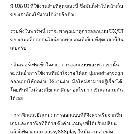
มี UX/UI ที่ใช้งานง่ายที่สุดขณะนี้ ซึ่งมันก็ทำให้หน้าเว็บ
ของเราต้องใช้งานได้ง่ายอีกด้วย
รวมทั้งในพาร์ทนี้ เราจะพาคุณมาดูการออกแบบ UX/UI
ของเกมสล็อตออนไลน์จากค่ายเกมที่เยี่ยมที่สุดเวลานี้กัน
เลยครับ
• อินเทอร์เฟซเข้าใจง่าย: การออกแบบของพวกเรานั้น
จะเน้นย้ำการใช้งานที่เข้าใจง่าย ได้แก่ ปุ่มกดต่างๆจะถูก
ออกแบบให้กดง่าย ใช้งานง่าย มือใหม่สามารถรู้เรื่องได้
โดยทันที ไม่ต้องเสียเวลาศึกษาอะไรมาก เริ่มเล่นเกมกัน
ได้เลย
• กราฟิกและธีมเกม: การออกแบบที่ดีจึงควรเริ่มจากธีม
เกมและกราฟิกที่ดีด้วย ซึ่งค่ายเกมพุซซี่ได้ปรับเปลี่ยน
แล้วก็พัฒนาเกม pussy888play ให้มีความสวยสด