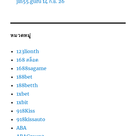
jin55.guru 14 ก.ย. 26
หมวดหมู่
123lionth
168 สล็อต
1688sagame
188bet
188betth
1xbet
1xbit
918Kiss
918kissauto
ABA