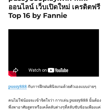
ออนไลน์ เว็บเปิดใหม่ เครดิตฟรี
Top 16 by Fannie
pussy888
กับการฝึกฝนพินิจเกมด้วยตัวเองแบบง่ายๆ
คนไม่ใช่น้อยจะเข้าจิตใจว่า การเล่น pussy888 นั้นต้อง
พึ่งพาอาศัยสูตรหรือเคล็ดลับต่างๆที่สลับซับซ้อนเพียงแค่