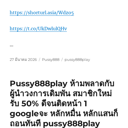
https://shorturl.asia/Wdzo5
https://t.co/UkDwlulQHv
…
เขียน
หมวด
ป้าย
27 มีนาคม 2026
Pussy888
pussy888play
เมื่อ
หมู่
กำกับ
Pussy888play ห้ามพลาดกับ
ผู้นำวงการเดิมพัน สมาชิกใหม่
รับ 50% ดีจนติดหน้า 1
googleจะ หลักหมื่น หลักแสนก็
ถอนทันที pussy888play