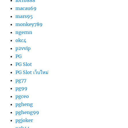
lotto888
macau69
mars95
monkey789
ngernn
okc4
p2vvip
PG
PG Slot
PG Slot เว็บใหม่
pg77
pg99
pgceo
pgheng
pgheng99
pgjoker