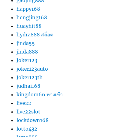
gaojing888
happy168
hengjing168
huayhit88
hydra888 สล็อต
jinda55
jinda888
Joker123
joker123auto
Joker123th
judhai168
kingdom66 ทางเข้า
live22
live22slot
lockdown168
lotto432