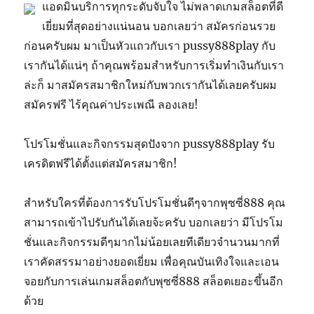
แอดมินบริการทุกระดับจับใจ ไม่พลาดเกมสล็อตที่ดี
เยี่ยมที่สุดอย่างแน่นอน บอกเลยว่า สมัครก่อนรวย
ก่อนครับผม มาเป็นหัวแถวกับเรา pussy888play กับ
เรากันได้แน่ๆ ถ้าคุณพร้อมสำหรับการเริ่มทำเงินกับเรา
ล่ะก็ มาสมัครสมาชิกใหม่กับพวกเรากันได้เลยครับผม
สมัครฟรี ไร้คุณค่าประเพณี ลองเลย!
โปรโมชั่นและกิจกรรมสุดปังจาก pussy888play รับ
เครดิตฟรีได้ตั้งแต่สมัครสมาชิก!
สำหรับใครที่ต้องการรับโปรโมชั่นดีๆจากพุซซี่888 คุณ
สามารถเข้าไปรับกันได้เลยจ้ะครับ บอกเลยว่า มีโปรโม
ชั่นและกิจกรรมดีๆมากไม่น้อยเลยทีเดียวจำนวนมากที่
เราคัดสรรมาอย่างยอดเยี่ยม เพื่อคุณบันเทิงใจและเอน
จอยกับการเล่นเกมสล็อตกับพุซซี่888 สล็อตเยอะขึ้นอีก
ด้วย