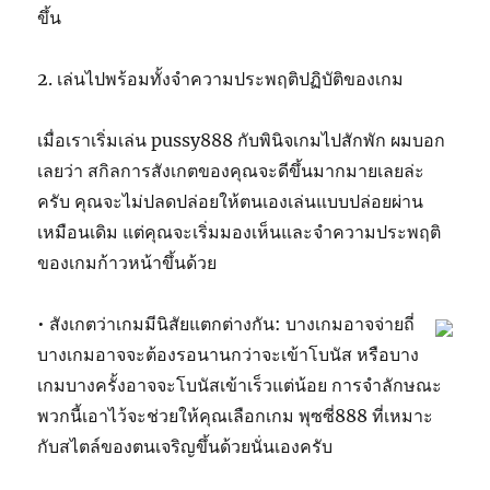
ขึ้น
2. เล่นไปพร้อมทั้งจำความประพฤติปฏิบัติของเกม
เมื่อเราเริ่มเล่น pussy888 กับพินิจเกมไปสักพัก ผมบอก
เลยว่า สกิลการสังเกตของคุณจะดีขึ้นมากมายเลยล่ะ
ครับ คุณจะไม่ปลดปล่อยให้ตนเองเล่นแบบปล่อยผ่าน
เหมือนเดิม แต่คุณจะเริ่มมองเห็นและจำความประพฤติ
ของเกมก้าวหน้าขึ้นด้วย
• สังเกตว่าเกมมีนิสัยแตกต่างกัน: บางเกมอาจจ่ายถี่
บางเกมอาจจะต้องรอนานกว่าจะเข้าโบนัส หรือบาง
เกมบางครั้งอาจจะโบนัสเข้าเร็วแต่น้อย การจำลักษณะ
พวกนี้เอาไว้จะช่วยให้คุณเลือกเกม พุซซี่888 ที่เหมาะ
กับสไตล์ของตนเจริญขึ้นด้วยนั่นเองครับ