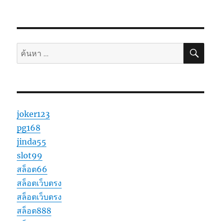
เมื่อ
หมู่
กำกับ
ค้นห
ค้นหา:
joker123
pg168
jinda55
slot99
สล็อต66
สล็อตเว็บตรง
สล็อตเว็บตรง
สล็อต888