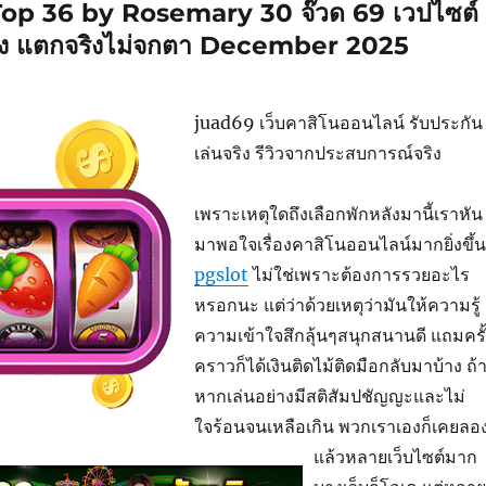
ด Top 36 by Rosemary 30 จ๊วด 69 เวปไซต์
ยดัง แตกจริงไม่จกตา December 2025
juad69 เว็บคาสิโนออนไลน์ รับประกัน
เล่นจริง รีวิวจากประสบการณ์จริง
เพราะเหตุใดถึงเลือกพักหลังมานี้เราหัน
มาพอใจเรื่องคาสิโนออนไลน์มากยิ่งขึ้น
pgslot
ไม่ใช่เพราะต้องการรวยอะไร
หรอกนะ แต่ว่าด้วยเหตุว่ามันให้ความรู้
ความเข้าใจสึกลุ้นๆสนุกสนานดี แถมครั
คราวก็ได้เงินติดไม้ติดมือกลับมาบ้าง ถ้
หากเล่นอย่างมีสติสัมปชัญญะและไม่
ใจร้อนจนเหลือเกิน พวกเราเองก็เคยลอ
แล้วหลายเว็บไซต์มาก