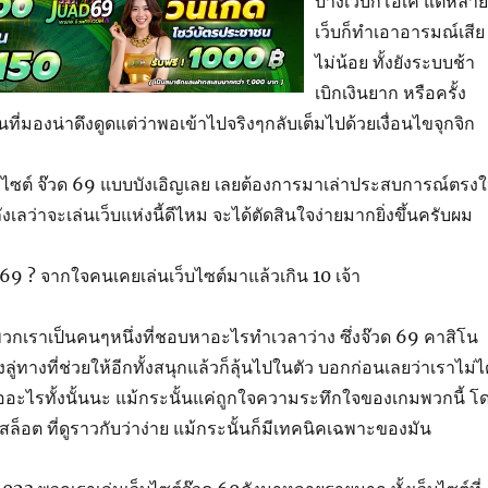
บางเว็บก็โอเค แต่หลาย
เว็บก็ทำเอาอารมณ์เสีย
ไม่น้อย ทั้งยังระบบช้า
เบิกเงินยาก หรือครั้ง
่มองน่าดึงดูดแต่ว่าพอเข้าไปจริงๆกลับเต็มไปด้วยเงื่อนไขจุกจิก
บไซต์ จ๊วด 69 แบบบังเอิญเลย เลยต้องการมาเล่าประสบการณ์ตรงใ
งลังเลว่าจะเล่นเว็บแห่งนี้ดีไหม จะได้ตัดสินใจง่ายมากยิ่งขึ้นครับผม
69 ? จากใจคนเคยเล่นเว็บไซต์มาแล้วเกิน 10 เจ้า
พวกเราเป็นคนๆหนึ่งที่ชอบหาอะไรทำเวลาว่าง ซึ่งจ๊วด 69 คาสิโน
ลู่ทางที่ช่วยให้อีกทั้งสนุกแล้วก็ลุ้นไปในตัว บอกก่อนเลยว่าเราไม่ไ
ออะไรทั้งนั้นนะ แม้กระนั้นแค่ถูกใจความระทึกใจของเกมพวกนี้ โ
ล็อต ที่ดูราวกับว่าง่าย แม้กระนั้นก็มีเทคนิคเฉพาะของมัน