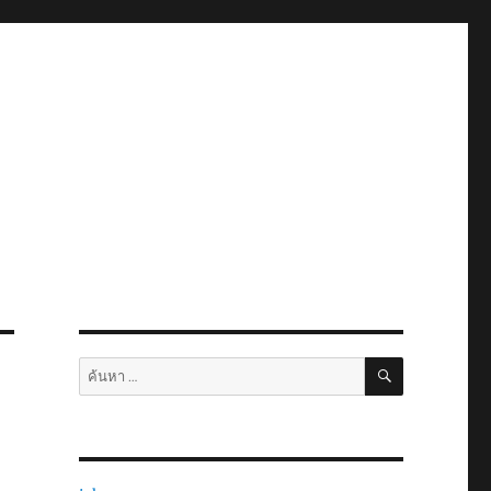
ค้นหา
ค้นหา: