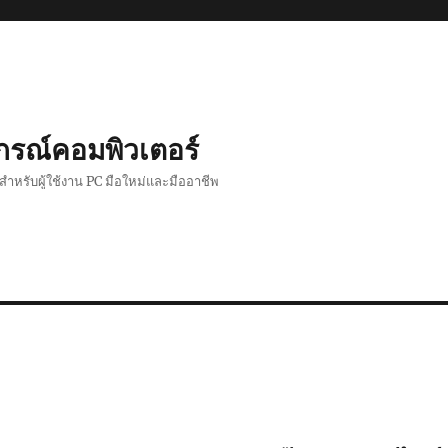
กรณ์คอมพิวเตอร์
สำหรับผู้ใช้งาน PC มือใหม่และมืออาชีพ