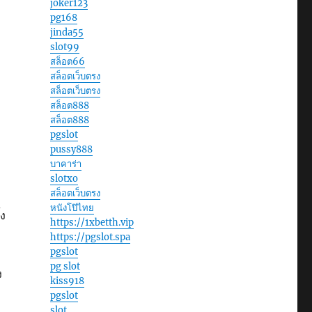
joker123
pg168
jinda55
slot99
สล็อต66
สล็อตเว็บตรง
สล็อตเว็บตรง
สล็อต888
สล็อต888
pgslot
pussy888
บาคาร่า
slotxo
สล็อตเว็บตรง
หนังโป๊ไทย
้ง
https://1xbetth.vip
า
https://pgslot.spa
pgslot
pg slot
ง
kiss918
pgslot
slot