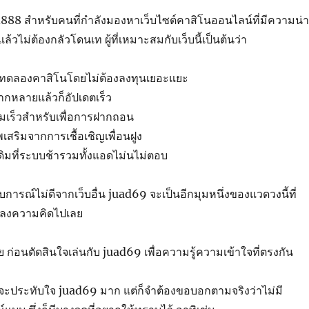
d888 สำหรับคนที่กำลังมองหาเว็บไซต์คาสิโนออนไลน์ที่มีความน่า
แล้วไม่ต้องกลัวโดนเท ผู้ที่เหมาะสมกับเว็บนี้เป็นต้นว่า
การทดลองคาสิโนโดยไม่ต้องลงทุนเยอะแยะ
ากหลายแล้วก็อัปเดตเร็ว
ามเร็วสำหรับเพื่อการฝากถอน
ีพเสริมจากการเชื้อเชิญเพื่อนฝูง
ต์เดิมที่ระบบช้ารวมทั้งแอดไม่นไม่ตอบ
ารณ์ไม่ดีจากเว็บอื่น juad69 จะเป็นอีกมุมหนึ่งของแวดวงนี้ที่
ปลงความคิดไปเลย
ก่อนตัดสินใจเล่นกับ juad69 เพื่อความรู้ความเข้าใจที่ตรงกัน
ะประทับใจ juad69 มาก แต่ก็จำต้องขอบอกตามจริงว่าไม่มี