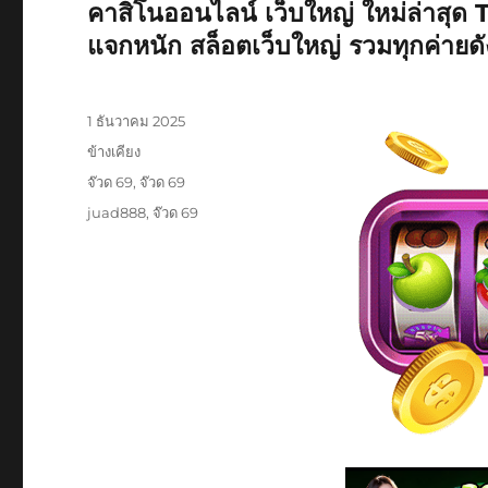
คาสิโนออนไลน์ เว็บใหญ่ ใหม่ล่าสุ
แจกหนัก สล็อตเว็บใหญ่ รวมทุกค่า
เขียน
1 ธันวาคม 2025
เมื่อ
รูป
ข้างเคียง
แบบ
หมวด
จ๊วด 69
,
จ๊วด 69
เรื่อง
หมู่
ป้าย
juad888
,
จ๊วด 69
กำกับ