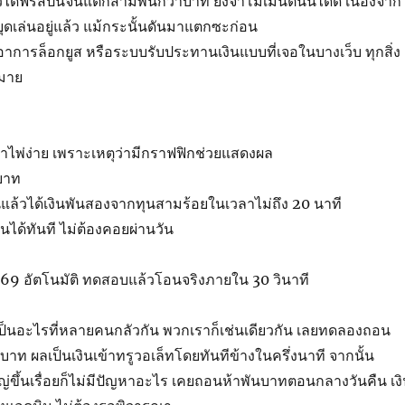
วได้ฟรีสปินจนแตกสามพันกว่าบาท ยังจำโมเมนต์นั้นได้ดี เนื่องจาก
หยุดเล่นอยู่แล้ว แม้กระนั้นดันมาแตกซะก่อน
มีอาการล็อกยูส หรือระบบรับประทานเงินแบบที่เจอในบางเว็บ ทุกสิ่ง
กมาย
ค้าไพ่ง่าย เพราะเหตุว่ามีกราฟฟิกช่วยแสดงผล
 บาท
่นแล้วได้เงินพันสองจากทุนสามร้อยในเวลาไม่ถึง 20 นาที
อนได้ทันที ไม่ต้องคอยผ่านวัน
69 อัตโนมัติ ทดสอบแล้วโอนจริงภายใน 30 วินาที
เป็นอะไรที่หลายคนกลัวกัน พวกเราก็เช่นเดียวกัน เลยทดลองถอน
าท ผลเป็นเงินเข้าทรูวอเล็ทโดยทันทีข้างในครึ่งนาที จากนั้น
ึ้นเรื่อยก็ไม่มีปัญหาอะไร เคยถอนห้าพันบาทตอนกลางวันคืน เง