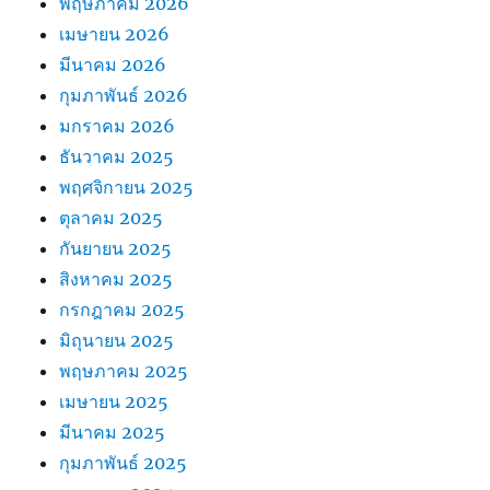
พฤษภาคม 2026
เมษายน 2026
มีนาคม 2026
กุมภาพันธ์ 2026
มกราคม 2026
ธันวาคม 2025
พฤศจิกายน 2025
ตุลาคม 2025
กันยายน 2025
สิงหาคม 2025
กรกฎาคม 2025
มิถุนายน 2025
พฤษภาคม 2025
เมษายน 2025
มีนาคม 2025
กุมภาพันธ์ 2025