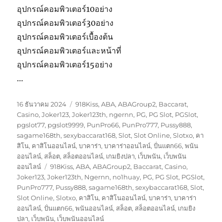
อุปกรณ์คอมพิวเตอร์10อย่าง
อุปกรณ์คอมพิวเตอร์30อย่าง
อุปกรณ์คอมพิวเตอร์เบื้องต้น
อุปกรณ์คอมพิวเตอร์และหน้าที่
อุปกรณ์คอมพิวเตอร์15อย่าง
…
เขียน
หมวด
16 ธันวาคม 2024
918Kiss
,
ABA
,
ABAGroup2
,
Baccarat
,
เมื่อ
หมู่
Casino
,
Joker123
,
Joker123th
,
ngernn
,
PG
,
PG Slot
,
PGSlot
,
pgslot77
,
pgslot9999
,
PunPro66
,
PunPro777
,
Pussy888
,
sagame168th
,
sexybaccarat168
,
Slot
,
Slot Online
,
Slotxo
,
คา
สิโน
,
คาสิโนออนไลน์
,
บาคาร่า
,
บาคาร่าออนไลน์
,
ปั่นแตก66
,
พนัน
ออนไลน์
,
สล็อต
,
สล็อตออนไลน์
,
เกมยิงปลา
,
เว็บพนัน
,
เว็บพนัน
ป้าย
ออนไลน์
918Kiss
,
ABA
,
ABAGroup2
,
Baccarat
,
Casino
,
กำกับ
Joker123
,
Joker123th
,
Ngernn
,
no1huay
,
PG
,
PG Slot
,
PGSlot
,
PunPro777
,
Pussy888
,
sagame168th
,
sexybaccarat168
,
Slot
,
Slot Online
,
Slotxo
,
คาสิโน
,
คาสิโนออนไลน์
,
บาคาร่า
,
บาคาร่า
ออนไลน์
,
ปั่นแตก66
,
พนันออนไลน์
,
สล็อต
,
สล็อตออนไลน์
,
เกมยิง
ปลา
,
เว็บพนัน
,
เว็บพนันออนไลน์