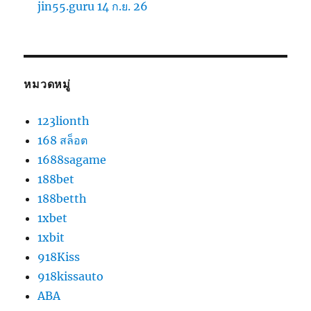
jin55.guru 14 ก.ย. 26
หมวดหมู่
123lionth
168 สล็อต
1688sagame
188bet
188betth
1xbet
1xbit
918Kiss
918kissauto
ABA