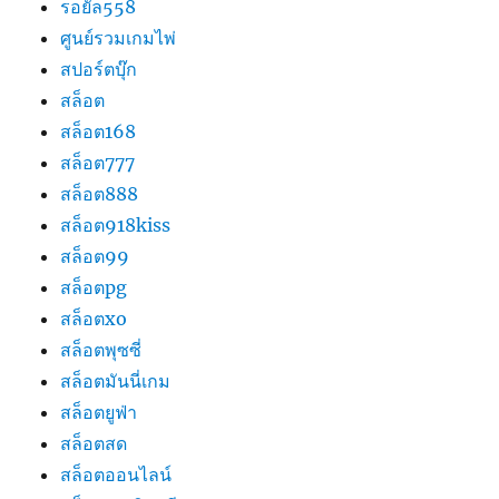
รอยัล558
ศูนย์รวมเกมไพ่
สปอร์ตบุ๊ก
สล็อต
สล็อต168
สล็อต777
สล็อต888
สล็อต918kiss
สล็อต99
สล็อตpg
สล็อตxo
สล็อตพุซซี่
สล็อตมันนี่เกม
สล็อตยูฟ่า
สล็อตสด
สล็อตออนไลน์