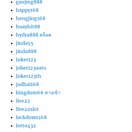
gaojing888
happy168
hengjing168
huayhit88
hydra888 สล็อต
jinda55
jinda888
Joker123
joker123auto
Joker123th
judhai168
kingdom66 ทางเข้า
live22
live22slot
lockdown168
lotto432