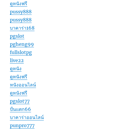
ดูหนังฟรี
pussy888
pussy888
บาคาร่า168
pgslot
pgheng99
fullslotpg
live22
ดูหนัง
ดูหนังฟรี
หนังออนไลน์
ดูหนังฟรี
pgslot77
ปั่นแตก66
บาคาร่าออนไลน์
punpro777