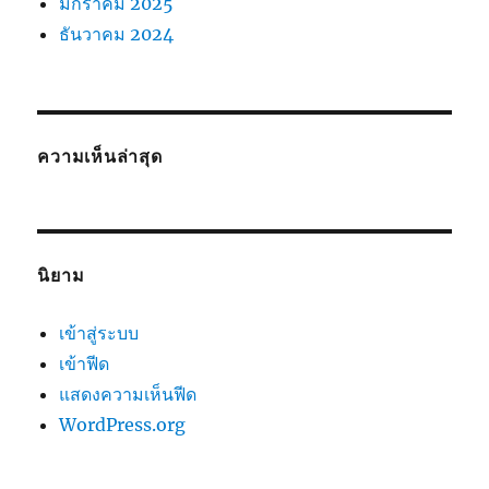
มกราคม 2025
ธันวาคม 2024
ความเห็นล่าสุด
นิยาม
เข้าสู่ระบบ
เข้าฟีด
แสดงความเห็นฟีด
WordPress.org