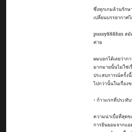
ซึ่งทุกเกมล้วนรัก
เปลี่ยนบรรยากาศไ
pussy888fun สมัคร
ค่าย
ผมบอกได้เลยว่ากา
มากมายนั้นไม่ใช่เ
ประสบการณ์ครั้งนี
ไปกว่านั้นในเรื่อง
• ก้าวแรกที่ประทับห
ความน่าเบื่อที่สุ
การยินยอมจากแอดม