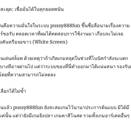
ีสะดุด: เชื่อมั่นได้ในทุกยอดพนัน
ันคือความมั่นใจในระบบ pussy888fun ขึ้นชื่อลือนามเรื่องความ
อร์ขอรับ ตลอดเวลาที่ผมได้ทดสอบการใช้งานมา เกือบจะไม่เจอ
งคันหรือจอขาว (White Screen)
คนเล่นสล็อต ด้วยเหตุว่าถ้าเกิดเกมหลุดในช่วงที่โบนัสกำลังจะแตก
ที่บางทีอาจผ่านไป แต่ว่าระบบของที่นี่ทำออกมาได้แน่นหนา รองรับผู
้โดยที่ความสามารถไม่ลดลง
ลือกได้ไม่ซ้ำ
งต้นแล้ว pussy888fun ยังสะสมเกมไว้นานาประการต้นแบบ มิได้มี
แค่นั้น แต่ว่ายังมีเกมยิงปลา เกมคาสิโนสด รวมทั้งเกมอาร์เคดอื่นๆ