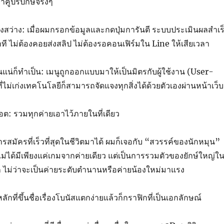
คู่ปรปักษ์จริงๆ
งสว่าง: เมื่อผมกรอกข้อมูลและกดปุ่มการันตี ระบบประเมินผลสำเร
าที ไม่ต้องคอยส่งสลิป ไม่ต้องรอคอนเฟิร์มใน Line ให้เสียเวลา
กันแน่ก็ทำเป็น: เมนูถูกออกแบบมาให้เป็นมิตรกับผู้ใช้งาน (User-
ที่ไม่เก่งเทคโนโลยีก็สามารถจัดแจงทุกสิ่งได้ด้วยตัวเองผ่านหน้าเว็บ
ต: รวมทุกค่ายเอาไว้ภายในที่เดียว
รสมัครที่เร็วที่สุดในชีวิตมาได้ ผมก็เจอกับ “สวรรค์ของนักหมุน”
ไม่ได้มีเพียงแค่เกมจากค่ายเดียว แต่เป็นการรวมตัวของยักษ์ใหญ่ใ
 ไม่ว่าจะเป็นค่ายระดับตำนานหรือค่ายน้องใหม่มาแรง
ักที่ขึ้นชื่อเรื่องโบนัสแตกง่ายแล้วก็กราฟิกที่เป็นเอกลักษณ์