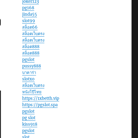
joker123
pg168
jinda55
ง
slot99
สล็อต66
สล็อตเว็บตรง
สล็อตเว็บตรง
สล็อต888
สล็อต888
pgslot
pussy888
บาคาร่า
slotxo
สล็อตเว็บตรง
หนังโป๊ไทย
https://1xbetth.vip
https://pgslot.spa
pgslot
pg slot
kiss918
pgslot
slot