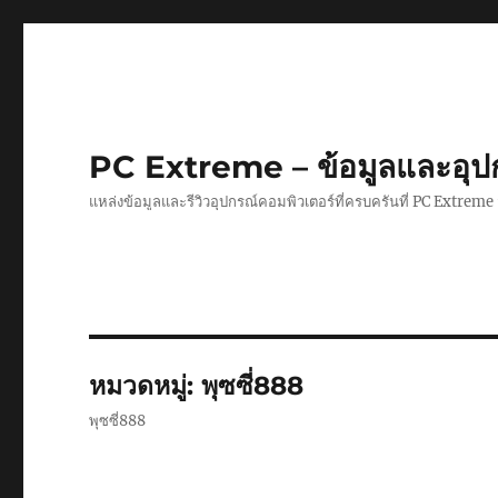
PC Extreme – ข้อมูลและอุป
แหล่งข้อมูลและรีวิวอุปกรณ์คอมพิวเตอร์ที่ครบครันที่ PC Extreme 
หมวดหมู่:
พุซซี่888
พุซซี่888