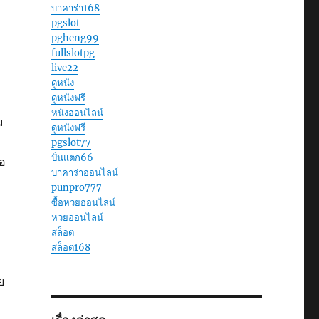
บาคาร่า168
pgslot
pgheng99
fullslotpg
live22
ดูหนัง
ดูหนังฟรี
หนังออนไลน์
ม
ดูหนังฟรี
า
pgslot77
ปั่นแตก66
แอ
บาคาร่าออนไลน์
punpro777
ซื้อหวยออนไลน์
หวยออนไลน์
สล็อต
สล็อต168
ย