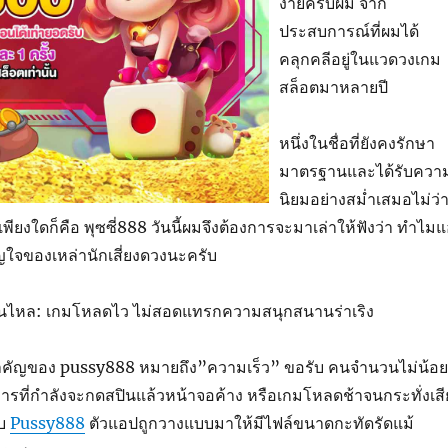
ง่ายครับผม จาก
ประสบการณ์ที่ผมได้
คลุกคลีอยู่ในแวดวงเกม
สล็อตมาหลายปี
หนึ่งในชื่อที่ยังคงรักษา
มาตรฐานและได้รับควา
นิยมอย่างสม่ำเสมอไม่ว่
ียงใดก็คือ พุซซี่888 วันนี้ผมจึงต้องการจะมาเล่าให้ฟังว่า ทำไม
ัญใจของเหล่านักเสี่ยงดวงนะครับ
ลื่นไหล: เกมโหลดไว ไม่สอดแทรกความสนุกสนานร่าเริง
วนสำคัญของ pussy888 หมายถึง”ความเร็ว” ขอรับ คนจำนวนไม่น้อย
ารที่กำลังจะกดสปินแล้วหน้าจอค้าง หรือเกมโหลดช้าจนกระทั่งเสี
ับ
Pussy888
ตัวแอปถูกวางแบบมาให้มีไฟล์ขนาดกะทัดรัดแม้