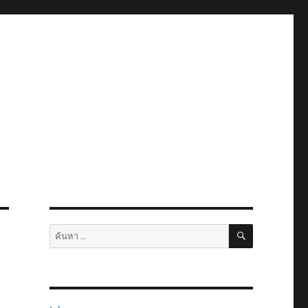
ค้นหา
ค้นหา: