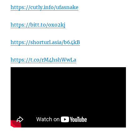
https://cutly.info/ufasnake
https://bitt.to/oxo2kj
https://shorturl.asia/b64kB
https://t.co/rM4hshWwLa