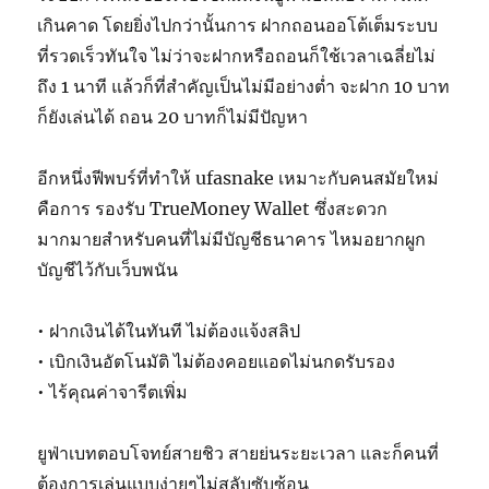
เกินคาด โดยยิ่งไปกว่านั้นการ ฝากถอนออโต้เต็มระบบ
ที่รวดเร็วทันใจ ไม่ว่าจะฝากหรือถอนก็ใช้เวลาเฉลี่ยไม่
ถึง 1 นาที แล้วก็ที่สำคัญเป็นไม่มีอย่างต่ำ จะฝาก 10 บาท
ก็ยังเล่นได้ ถอน 20 บาทก็ไม่มีปัญหา
อีกหนึ่งฟีพบร์ที่ทำให้ ufasnake เหมาะกับคนสมัยใหม่
คือการ รองรับ TrueMoney Wallet ซึ่งสะดวก
มากมายสำหรับคนที่ไม่มีบัญชีธนาคาร ไหมอยากผูก
บัญชีไว้กับเว็บพนัน
• ฝากเงินได้ในทันที ไม่ต้องแจ้งสลิป
• เบิกเงินอัตโนมัติ ไม่ต้องคอยแอดไม่นกดรับรอง
• ไร้คุณค่าจารีตเพิ่ม
ยูฟ่าเบทตอบโจทย์สายชิว สายย่นระยะเวลา และก็คนที่
ต้องการเล่นแบบง่ายๆไม่สลับซับซ้อน