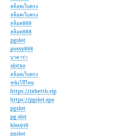
สล็อตเว็บตรง
สล็อตเว็บตรง
สล็อต888
สล็อต888
pgslot
pussy888
บาคาร่า
slotxo
สล็อตเว็บตรง
หนังโป๊ไทย
https://1xbetth.vip
https://pgslot.spa
pgslot
pg slot
kiss918
pgslot