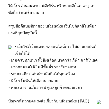
ได้ โปรจำนวนมากไม่มีเทิร์น หรือหากมีก็แค่ 2-3 เท่า
ซึ่งถือว่าแฟร์มากมาย
สรุปข้อดีแบบชัดๆของ ufasnake เว็บไซต์คาสิโนที่มา
แรงที่สุดปัจจุบันนี้
• เว็บไซต์เว็บแทงบอลออนไลน์ตรง ไม่ผ่านเอเย่นต์
เชื่อถือได้
• เกมครบทุกแนว ทั้งยังสล็อต บาคาร่า กีฬา คาสิโนสด
• ฝากถอนออโต้ ไม่มีขั้นต่ำ รองรับวอเลท
• ระบบเสถียร เล่นผ่านมือถือได้ทุกเครื่อง
• มีโปรโมชันให้เลือกมากมาย
• คณะทำงานมืออาชีพ ดูแลลูกค้าตลอดเวลา
ปัญหาที่หลายคนสงสัยเกี่ยวกับ ufasnake (FAQ)