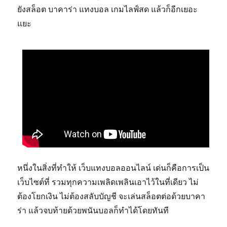
ยังสล็อต บาคาร่า แทงบอล เกมไลฟ์สด แล้วก็อีกเยอะ
แยะ
หนึ่งในสิ่งที่ทำให้ เว็บแทงบอลออนไลน์ เด่นก็คือการเป็น
เว็บไซต์ที่ รวมทุกความเพลิดเพลินเอาไว้ในที่เดียว ไม่
ต้องโยกเงิน ไม่ต้องสลับบัญชี จะเล่นสล็อตต่อด้วยบาคา
ร่า แล้วจบท้ายด้วยพนันบอลก็ทำได้โดยทันที