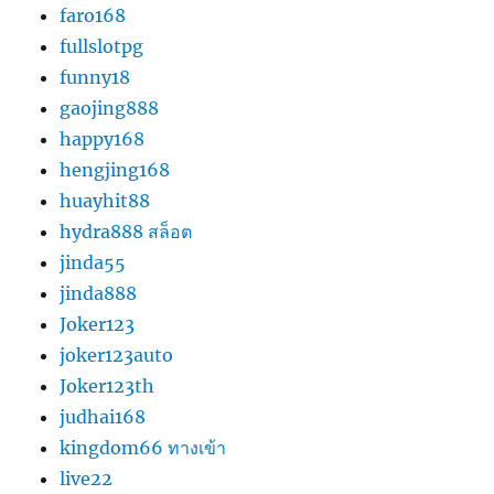
faro168
fullslotpg
funny18
gaojing888
happy168
hengjing168
huayhit88
hydra888 สล็อต
jinda55
jinda888
Joker123
joker123auto
Joker123th
judhai168
kingdom66 ทางเข้า
live22