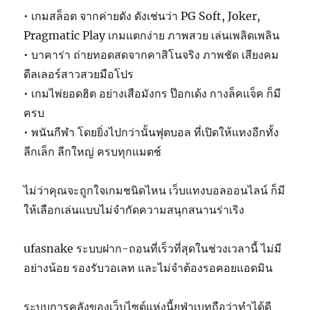
• เกมสล็อต จากค่ายดัง ดังเช่นว่า PG Soft, Joker,
Pragmatic Play เกมแตกง่าย ภาพสวย เล่นเพลิดเพลิน
• บาคาร่า ถ่ายทอดสดจากคาสิโนจริง ภาพชัด เสียงคม
ดีลเลอร์สาวสวยมือโปร
• เกมไพ่ยอดฮิต อย่างเสือมังกร ป๊อกเด้ง กางล็คแจ็ค ก็มี
ครบ
• พนันกีฬา โดยยิ่งไปกว่านั้นฟุตบอล ที่เปิดให้แทงอีกทั้ง
ลีกเล็ก ลีกใหญ่ ครบทุกแมตช์
ไม่ว่าคุณจะถูกใจเกมชนิดไหน เว็บแทงบอลออนไลน์ ก็มี
ให้เลือกเล่นแบบไม่จำกัดความสนุกสนานร่าเริง
ufasnake ระบบฝาก-ถอนที่เร็วที่สุดในช่วงเวลานี้ ไม่มี
อย่างน้อย รองรับวอเลท และไม่จำต้องรอคอยแอดมิน
ระบบการคลังของเว็บไซต์แห่งนี้ยูฟ่าเบทถือว่าทำได้ดี