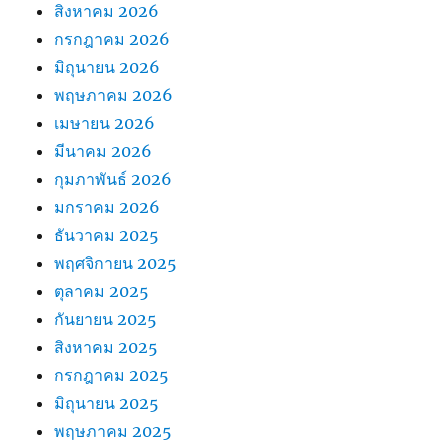
สิงหาคม 2026
กรกฎาคม 2026
มิถุนายน 2026
พฤษภาคม 2026
เมษายน 2026
มีนาคม 2026
กุมภาพันธ์ 2026
มกราคม 2026
ธันวาคม 2025
พฤศจิกายน 2025
ตุลาคม 2025
กันยายน 2025
สิงหาคม 2025
กรกฎาคม 2025
มิถุนายน 2025
พฤษภาคม 2025