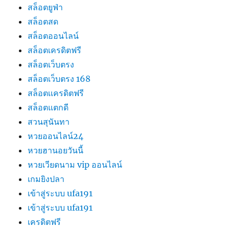
สล็อตยูฟ่า
สล็อตสด
สล็อตออนไลน์
สล็อตเครดิตฟรี
สล็อตเว็บตรง
สล็อตเว็บตรง 168
สล็อตเเครดิตฟรี
สล็อตแตกดี
สวนสุนันทา
หวยออนไลน์24
หวยฮานอยวันนี้
หวยเวียดนาม vip ออนไลน์
เกมยิงปลา
เข้าสู่ระบบ ufa191
เข้าสู่ระบบ ufa191
เครดิตฟรี