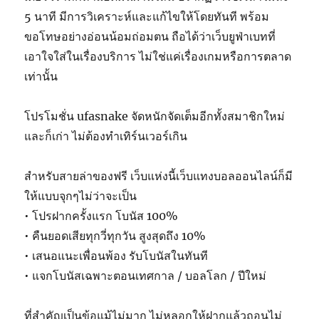
5 นาที มีการวิเคราะห์และแก้ไขให้โดยทันที พร้อม
ขอโทษอย่างอ่อนน้อมถ่อมตน ถือได้ว่าเว็บยูฟ่าเบทที่
เอาใจใส่ในเรื่องบริการ ไม่ใช่แค่เรื่องเกมหรือการตลาด
เท่านั้น
โปรโมชั่น ufasnake จัดหนักจัดเต็มอีกทั้งสมาชิกใหม่
และก็เก่า ไม่ต้องทำเทิร์นเวอร์เกิน
สำหรับสายล่าของฟรี เว็บแห่งนี้เว็บแทงบอลออนไลน์ก็มี
ให้แบบจุกๆไม่ว่าจะเป็น
• โปรฝากครั้งแรก โบนัส 100%
• คืนยอดเสียทุกวี่ทุกวัน สูงสุดถึง 10%
• เสนอแนะเพื่อนพ้อง รับโบนัสในทันที
• แจกโบนัสเฉพาะตอนเทศกาล / บอลโลก / ปีใหม่
ที่สำคัญเป็นข้อแม้ไม่มาก ไม่หลอกให้ฝากแล้วถอนไม่