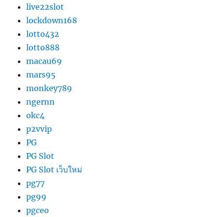
live22slot
lockdown168
lotto432
lotto888
macau69
mars95
monkey789
ngernn
okc4
p2vvip
PG
PG Slot
PG Slot เว็บใหม่
pg77
pg99
pgceo